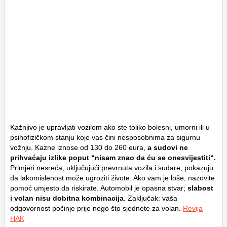
Kažnjivo je upravljati vozilom ako ste toliko bolesni, umorni ili u
psihofizičkom stanju koje vas čini nesposobnima za sigurnu
vožnju. Kazne iznose od 130 do 260 eura,
a sudovi ne
prihvaćaju izlike poput “nisam znao da ću se onesvijestiti
“.
Primjeri nesreća, uključujući prevrnuta vozila i sudare, pokazuju
da lakomislenost može ugroziti živote. Ako vam je loše, nazovite
pomoć umjesto da riskirate. Automobil je opasna stvar;
slabost
i volan nisu dobitna kombinacija
. Zaključak: vaša
odgovornost počinje prije nego što sjednete za volan.
Revija
HAK