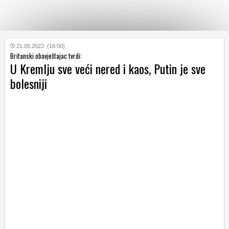
KATEGORIJE
21.05.2022. (16:00)
Britanski obavještajac tvrdi:
U Kremlju sve veći nered i kaos, Putin je sve
HRVATSKI
bolesniji
WEB