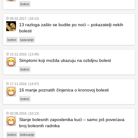
bolest
05.02.2017. (18:12)
13 razloga zašto se budite po noći – pokazatelji nekih
bolesti
bolest
spavanje
13.12.2016. (13:45)
Simptomi koji možda ukazuju na ozbiljnu bolest
bolest
17.11.2016. (14:47)
16 manje poznatih činjenica o kronovoj bolesti
bolest
03.08.2016. (16:13)
Slanje bolesnih zaposlenika kući – samo još povećava
broj bolesnih radnika
bolest
bolovanje