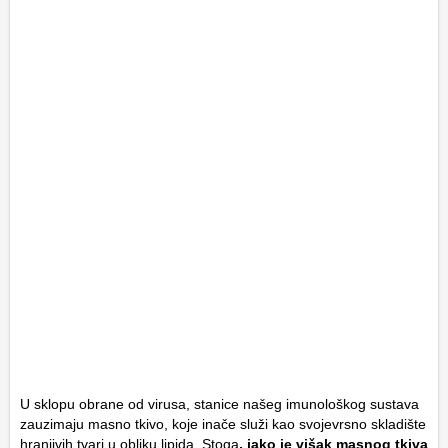
U sklopu obrane od virusa, stanice našeg imunološkog sustava
zauzimaju masno tkivo, koje inače služi kao svojevrsno skladište
hranjivih tvari u obliku lipida. Stoga
, iako je višak masnog tkiva