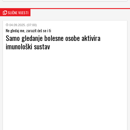
SLIČNE VIJESTI
04.09.2025. (07:00)
Ne gledaj me, zarazit ćeš se i ti
Samo gledanje bolesne osobe aktivira
imunološki sustav