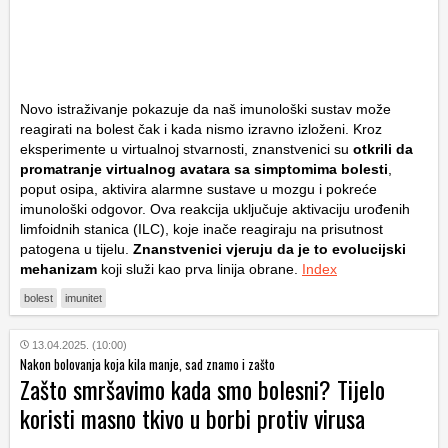
Novo istraživanje pokazuje da naš imunološki sustav može
reagirati na bolest čak i kada nismo izravno izloženi. Kroz
eksperimente u virtualnoj stvarnosti, znanstvenici su
otkrili da
promatranje virtualnog avatara sa simptomima bolesti
,
poput osipa, aktivira alarmne sustave u mozgu i pokreće
imunološki odgovor. Ova reakcija uključuje aktivaciju urođenih
limfoidnih stanica (ILC), koje inače reagiraju na prisutnost
patogena u tijelu.
Znanstvenici vjeruju da je to evolucijski
mehanizam
koji služi kao prva linija obrane.
Index
bolest
imunitet
13.04.2025. (10:00)
Nakon bolovanja koja kila manje, sad znamo i zašto
Zašto smršavimo kada smo bolesni? Tijelo
koristi masno tkivo u borbi protiv virusa