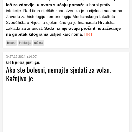
loš za zdravlje, u ovom slučaju pomaže
u borbi protiv
infekcije. Rad tima riječkih znanstvenika je u cijelosti nastao na
Zavodu za histologiju i embriologiju Medicinskoga fakulteta
Sveučilišta u Rijeci, a djelomično ga je financirala Hrvatska
zaklada za znanost.
Sada namjeravaju proširiti istraživanje
na gubitak kilograma
uslijed karcinoma.
HRT
bolest
infekcija
težina
27.12.2024. (14:00)
Kad ti je loše, pusti gas
Ako ste bolesni, nemojte sjedati za volan.
Kažnjivo je