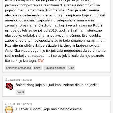
Američke tajne službe ne polaze od toga da je “inozemni
protivnik” odgovoran za takozvani “Havana-sindrom” koji se
pojavio među američkim diplomatima. Riječ je o
stotinama
slučajeva oštećenja mozga
i drugih simptoma koje su prijavili
američki dužnosnici zaposleni u veleposlanstvima u više
zemalja. Brojni američki diplomati koji žive u Havani na Kubi i
njihove obitelji su se još od 2016. godine žalili na misteriozne
glavobolje, gubitak sluha, vrtoglavicu i mučninu. Broj osoblja
zaposlenog u tom veleposlanstvu je tada smanjen na minimum.
Kasnije su slične žalbe stizale i iz drugih krajeva
svijeta.
Američka vlada dugo nije isključivala mogućnost da se pri tome
radi o nekoj vrsti napada – ali se uvijek isticalo da nije poznato
što se krije iza toga.
DW
američka ambasada
bolest
Havana-sindrom
Kuba
16.12.2017. (14:31)
Bolest zbog koje su ljudi imali zelene dlake na jeziku
bolest
17.08.2017. (23:27)
10 stvari u domu koje nas čine bolesnima