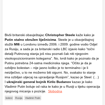
Bivši britanski obavještajac
Christopher Steele
kaže kako je
Putin stalno okružen liječnicima
. Steele je u obavještajnoj
službi
MI6
u Londonu između 2006. i 2009. godine vodio Odjel
za Rusiju, a sada je za britanski radio LBC izjavio kako “točni
detalji Putinovog stanja još nisu poznati čak niti njegovim
visokopozicioniranim kolegama”. No, tvrdi kako je poznato da je
Putinu potrebna 24-satna medicinska njega. “Očito je da je
ozbiljno bolestan – nije jasno koliko je to terminalno i je li
neizlječivo, u to ne možemo biti sigurni. No, svakako to stanje
ima ozbiljan utjecaj na upravljanje Rusijom”, kazao je Steel. (…)
I
ukrajinski general bojnik Kirilo Budanov
kazao je kako
Vladimir Putin boluje od raka te kako je u Rusiji u tijeku operacija
njegovog micanja s pozicije.
Slobodna
bolest
Rusija
Vladimir Putin