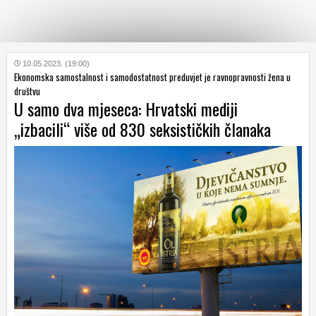
KATEGORIJE
10.05.2023. (19:00)
Ekonomska samostalnost i samodostatnost preduvjet je ravnopravnosti žena u
društvu
U samo dva mjeseca: Hrvatski mediji
HRVATSKI
WEB
„izbacili“ više od 830 seksističkih članaka