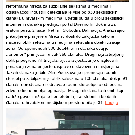
Neformalna mreža za suzbijanje seksizma u medijima i
oglašivačkoj industriji detektirala je više od 830 seksističkih
članaka u hrvatskim medijima. Utvrdili su da u broju seksistički
intoniranih članaka prednjači portal Dnevno.hr, dok mu za
vratom pušu: 24sata, Net.hr i Slobodna Dalmacija. Analizirajući
prikupljene primjere u Mreži su došli do zaključka kako je
najčešći oblik seksizma u medijima seksualna objektivizacija
žena. Od spomenutih 830 detektiranih članaka ovaj je
„fenomen“ primijećen u čak 358 članaka. Drugi najzastupljeniji
oblik je pogrdno i/ili trivijalizirajuće izvještavanje o izgledu ili
ponašanju žena umjesto rasprave o stavovima i mišljenjima.
Takvih članaka je bilo 245. Podržavanje i promocija rodnih
stereotipa zabilježeni je oblik seksizma u 108 članaka, dok je 91
članak reproducirao i održavao rodne stereotipe u odnosu na
žrtve rodno utemeljenog nasilja. Mizoginih članaka ili onih koji
sadrže govor mržnje te homofobnih, transfobnih i bifobnih
članaka u hrvatskom medijskom prostoru bilo je 31.
Lupiga