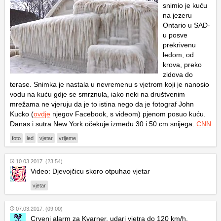
snimio je kuću
na jezeru
Ontario u SAD-
u posve
prekrivenu
ledom, od
krova, preko
zidova do
terase. Snimka je nastala u nevremenu s vjetrom koji je nanosio
vodu na kuću gdje se smrznula, iako neki na društvenim
mrežama ne vjeruju da je to istina nego da je fotograf John
Kucko (
ovdje
njegov Facebook, s videom) pjenom posuo kuću.
Danas i sutra New York očekuje između 30 i 50 cm snijega.
CNN
foto
led
vjetar
vrijeme
10.03.2017. (23:54)
Video: Djevojčicu skoro otpuhao vjetar
vjetar
07.03.2017. (09:00)
Crveni alarm za Kvarner, udari vjetra do 120 km/h,