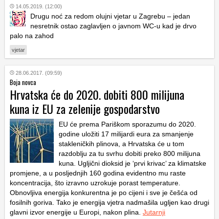
14.05.2019. (12:00)
Drugu noć za redom olujni vjetar u Zagrebu – jedan
nesretnik ostao zaglavljen o javnom WC-u kad je drvo
palo na zahod
vjetar
28.06.2017. (09:59)
Boja novca
Hrvatska će do 2020. dobiti 800 milijuna
kuna iz EU za zelenije gospodarstvo
EU će prema Pariškom sporazumu do 2020.
godine uložiti 17 milijardi eura za smanjenje
stakleničkih plinova, a Hrvatska će u tom
razdoblju za tu svrhu dobiti preko 800 milijuna
kuna. Ugljični dioksid je ‘prvi krivac’ za klimatske
promjene, a u posljednjih 160 godina evidentno mu raste
koncentracija, što izravno uzrokuje porast temperature.
Obnovljiva energija konkurentna je po cijeni i sve je češća od
fosilnih goriva. Tako je energija vjetra nadmašila ugljen kao drugi
glavni izvor energije u Europi, nakon plina.
Jutarnji