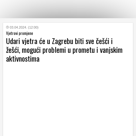
KATEGORIJE
03.04.2024. (12:00)
Vjetrovi promjene
Udari vjetra će u Zagrebu biti sve češći i
HRVATSKI
žešći, mogući problemi u prometu i vanjskim
WEB
aktivnostima