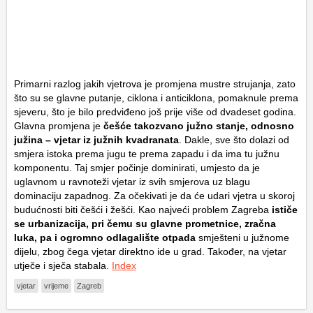
Primarni razlog jakih vjetrova je promjena mustre strujanja, zato
što su se glavne putanje, ciklona i anticiklona, pomaknule prema
sjeveru, što je bilo predviđeno još prije više od dvadeset godina.
Glavna promjena je
češće takozvano južno stanje, odnosno
južina – vjetar iz južnih kvadranata
. Dakle, sve što dolazi od
smjera istoka prema jugu te prema zapadu i da ima tu južnu
komponentu. Taj smjer počinje dominirati, umjesto da je
uglavnom u ravnoteži vjetar iz svih smjerova uz blagu
dominaciju zapadnog. Za očekivati je da će udari vjetra u skoroj
budućnosti biti češći i žešći. Kao najveći problem Zagreba
ističe
se urbanizacija, pri čemu su glavne prometnice, zračna
luka, pa i ogromno odlagalište otpada
smješteni u južnome
dijelu, zbog čega vjetar direktno ide u grad. Također, na vjetar
utječe i sječa stabala.
Index
vjetar
vrijeme
Zagreb