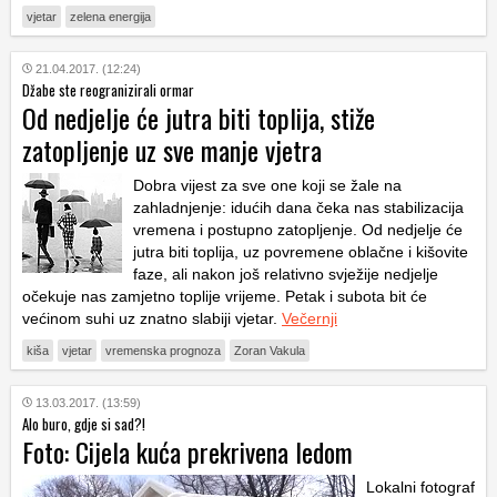
vjetar
zelena energija
21.04.2017. (12:24)
Džabe ste reogranizirali ormar
Od nedjelje će jutra biti toplija, stiže
zatopljenje uz sve manje vjetra
Dobra vijest za sve one koji se žale na
zahladnjenje: idućih dana čeka nas stabilizacija
vremena i postupno zatopljenje. Od nedjelje će
jutra biti toplija, uz povremene oblačne i kišovite
faze, ali nakon još relativno svježije nedjelje
očekuje nas zamjetno toplije vrijeme. Petak i subota bit će
većinom suhi uz znatno slabiji vjetar.
Večernji
kiša
vjetar
vremenska prognoza
Zoran Vakula
13.03.2017. (13:59)
Alo buro, gdje si sad?!
Foto: Cijela kuća prekrivena ledom
Lokalni fotograf