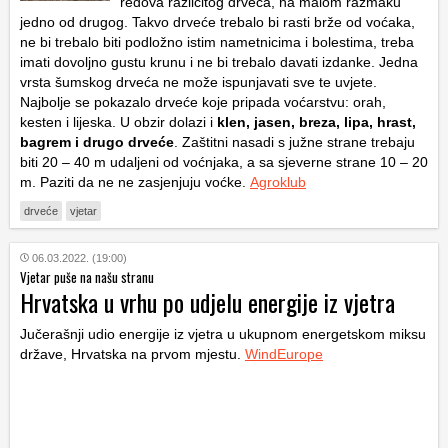
redova različitog drveća, na malom razmaku
jedno od drugog. Takvo drveće trebalo bi rasti brže od voćaka,
ne bi trebalo biti podložno istim nametnicima i bolestima, treba
imati dovoljno gustu krunu i ne bi trebalo davati izdanke. Jedna
vrsta šumskog drveća ne može ispunjavati sve te uvjete.
Najbolje se pokazalo drveće koje pripada voćarstvu: orah,
kesten i lijeska. U obzir dolazi i
klen, jasen, breza, lipa, hrast,
bagrem i drugo drveće
. Zaštitni nasadi s južne strane trebaju
biti 20 – 40 m udaljeni od voćnjaka, a sa sjeverne strane 10 – 20
m. Paziti da ne ne zasjenjuju voćke.
Agroklub
drveće
vjetar
06.03.2022. (19:00)
Vjetar puše na našu stranu
Hrvatska u vrhu po udjelu energije iz vjetra
Jučerašnji udio energije iz vjetra u ukupnom energetskom miksu
države, Hrvatska na prvom mjestu.
WindEurope