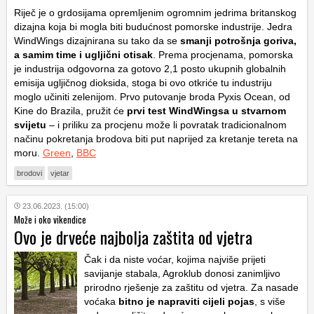
Riječ je o grdosijama opremljenim ogromnim jedrima britanskog
dizajna koja bi mogla biti budućnost pomorske industrije. Jedra
WindWings dizajnirana su tako da se
smanji potrošnja goriva,
a samim time i ugljični otisak
. Prema procjenama, pomorska
je industrija odgovorna za gotovo 2,1 posto ukupnih globalnih
emisija ugljičnog dioksida, stoga bi ovo otkriće tu industriju
moglo učiniti zelenijom. Prvo putovanje broda Pyxis Ocean, od
Kine do Brazila, pružit će
prvi test WindWingsa u stvarnom
svijetu
– i priliku za procjenu može li povratak tradicionalnom
načinu pokretanja brodova biti put naprijed za kretanje tereta na
moru.
Green
,
BBC
brodovi
vjetar
23.06.2023. (15:00)
Može i oko vikendice
Ovo je drveće najbolja zaštita od vjetra
Čak i da niste voćar, kojima najviše prijeti
savijanje stabala, Agroklub donosi zanimljivo
prirodno rješenje za zaštitu od vjetra. Za nasade
voćaka
bitno je napraviti cijeli pojas
, s više