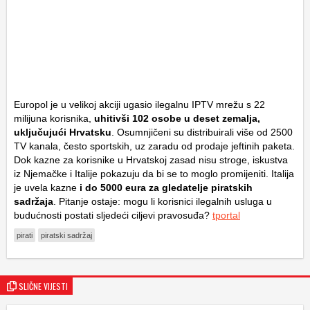
Europol je u velikoj akciji ugasio ilegalnu IPTV mrežu s 22
milijuna korisnika,
uhitivši 102 osobe u deset zemalja,
uključujući Hrvatsku
. Osumnjičeni su distribuirali više od 2500
TV kanala, često sportskih, uz zaradu od prodaje jeftinih paketa.
Dok kazne za korisnike u Hrvatskoj zasad nisu stroge, iskustva
iz Njemačke i Italije pokazuju da bi se to moglo promijeniti. Italija
je uvela kazne
i do 5000 eura za gledatelje piratskih
sadržaja
. Pitanje ostaje: mogu li korisnici ilegalnih usluga u
budućnosti postati sljedeći ciljevi pravosuđa?
tportal
pirati
piratski sadržaj
SLIČNE VIJESTI