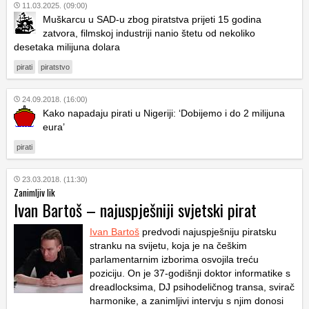
11.03.2025. (09:00)
Muškarcu u SAD-u zbog piratstva prijeti 15 godina
zatvora, filmskoj industriji nanio štetu od nekoliko
desetaka milijuna dolara
pirati
piratstvo
24.09.2018. (16:00)
Kako napadaju pirati u Nigeriji: ‘Dobijemo i do 2 milijuna
eura’
pirati
23.03.2018. (11:30)
Zanimljiv lik
Ivan Bartoš – najuspješniji svjetski pirat
Ivan Bartoš
predvodi najuspješniju piratsku
stranku na svijetu, koja je na češkim
parlamentarnim izborima osvojila treću
poziciju. On je 37-godišnji doktor informatike s
dreadlocksima, DJ psihodeličnog transa, svirač
harmonike, a zanimljivi intervju s njim donosi