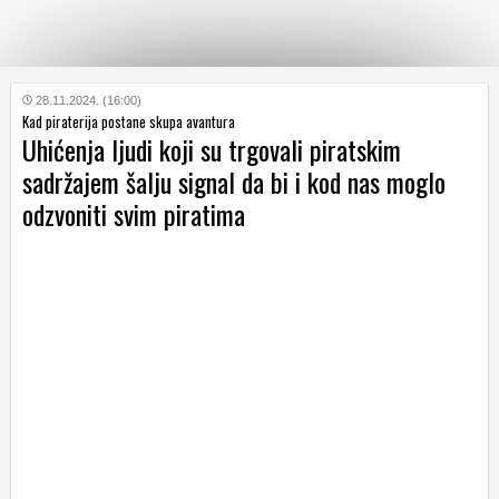
KATEGORIJE
28.11.2024. (16:00)
Kad piraterija postane skupa avantura
Uhićenja ljudi koji su trgovali piratskim
HRVATSKI
sadržajem šalju signal da bi i kod nas moglo
WEB
odzvoniti svim piratima