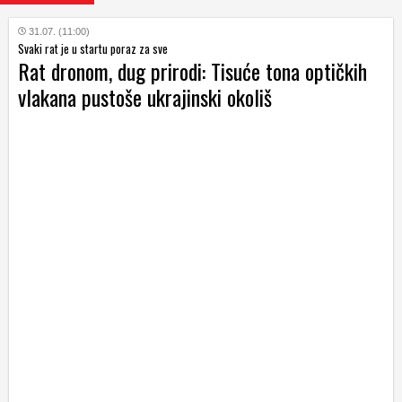
31.07. (11:00)
Svaki rat je u startu poraz za sve
Rat dronom, dug prirodi: Tisuće tona optičkih
vlakana pustoše ukrajinski okoliš