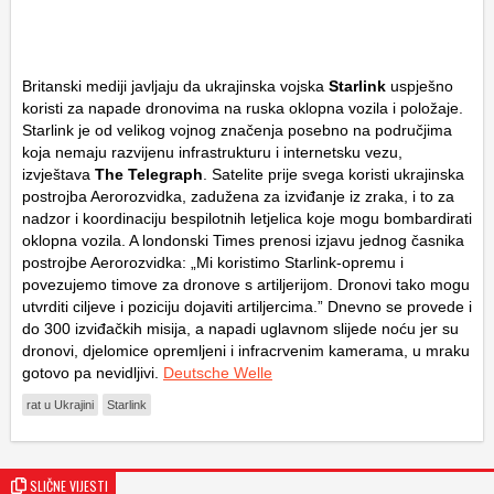
Britanski mediji javljaju da ukrajinska vojska
Starlink
uspješno
koristi za napade dronovima na ruska oklopna vozila i položaje.
Starlink je od velikog vojnog značenja posebno na područjima
koja nemaju razvijenu infrastrukturu i internetsku vezu,
izvještava
The Telegraph
. Satelite prije svega koristi ukrajinska
postrojba Aerorozvidka, zadužena za izviđanje iz zraka, i to za
nadzor i koordinaciju bespilotnih letjelica koje mogu bombardirati
oklopna vozila. A londonski Times prenosi izjavu jednog časnika
postrojbe Aerorozvidka: „Mi koristimo Starlink-opremu i
povezujemo timove za dronove s artiljerijom. Dronovi tako mogu
utvrditi ciljeve i poziciju dojaviti artiljercima.” Dnevno se provede i
do 300 izviđačkih misija, a napadi uglavnom slijede noću jer su
dronovi, djelomice opremljeni i infracrvenim kamerama, u mraku
gotovo pa nevidljivi.
Deutsche Welle
rat u Ukrajini
Starlink
SLIČNE VIJESTI