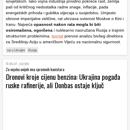
sovjetskom. Iako vojna industrija prividno pokreće rast, zemlja
pati od kritičnog nedostatka radne snage, inflacije, pada
energetskih prihoda i gubitka utjecaja u susjedstvu. Umjesto
obnove imperijalne veličine, rat ubrzava ovisnost Moskve o Kini i
Iranu. Najveća
opasnost nakon rata mogla bi biti
osiromašena, ogorčena
i nuklearno naoružana Rusija s trajnim
strukturnim problemima.
tportal
prenosi analizu bivšeg direktora
za Središnju Aziju u američkom Vijeću za nacionalnu sigurnost.
rat u Ukrajini
Rusija
05.07. (10:00)
Za vojsku uvijek ima spremnih kanistara
Dronovi kroje cijenu benzina: Ukrajina pogađa
ruske rafinerije, ali Donbas ostaje ključ