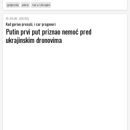
gnijezda
ptice
rat u Ukrajini
29.06. (09:00)
Kad gorivo presuši, i car progovori
Putin prvi put priznao nemoć pred
ukrajinskim dronovima