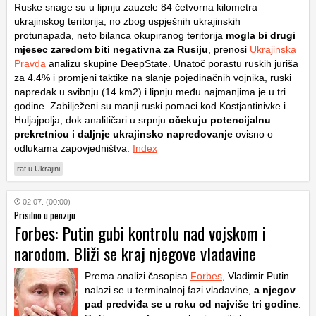
Ruske snage su u lipnju zauzele 84 četvorna kilometra
ukrajinskog teritorija, no zbog uspješnih ukrajinskih
protunapada, neto bilanca okupiranog teritorija
mogla bi drugi
mjesec zaredom biti negativna za Rusiju
, prenosi
Ukrajinska
Pravda
analizu skupine DeepState. Unatoč porastu ruskih juriša
za 4.4% i promjeni taktike na slanje pojedinačnih vojnika, ruski
napredak u svibnju (14
km
2
) i lipnju među najmanjima je u tri
godine. Zabilježeni su manji ruski pomaci kod Kostjantinivke i
Huljajpolja, dok analitičari u srpnju
očekuju potencijalnu
prekretnicu i daljnje ukrajinsko napredovanje
ovisno o
odlukama zapovjedništva.
Index
rat u Ukrajini
02.07. (00:00)
Prisilno u penziju
Forbes: Putin gubi kontrolu nad vojskom i
narodom. Bliži se kraj njegove vladavine
Prema analizi časopisa
Forbes
, Vladimir Putin
nalazi se u terminalnoj fazi vladavine,
a njegov
pad predviđa se u roku od najviše tri godine
.