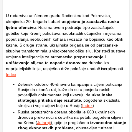
U rudarstvu uništenom gradu Rodinskeu kod Pokrovska,
ukrajinska 20. brigada Lubart
uspješno je zaustavila rusku
ljetnu ofenzivu
. Rusi na ovom području trpe zastrašujuće
gubitke koje Kremlj pokušava nadoknaditi očajničkim mjerama,
poput slanja neobučenih kuhara i vozača na bojišnicu kao oblik
kazne. S druge strane, ukrajinska brigada se od partizanske
skupine transformirala u visokotehnološku silu. Koristeći sustave
umjetne inteligencije za automatsko
prepoznavanje i
uništavanje ciljeva te napade dronovima
duboko iza
neprijateljskih linija, uspješno drže položaje unatoč iscrpljenosti.
Index
Zelenski odobrio 40-dnevnu kampanju s ciljem poticanja
Rusije da okonča rat, kaže da su u posjedu ruskih
povjerljivih dokumenata koji ukazuju da
ukrajinska
strategija pritiska daje rezultate
, pogođena skladišta
streljiva i vojni ciljevi bulje u Rusiji (
Index
)
Ruska protuzračna obrana oborila je 660 ukrajinskih
dronova preko noći s četvrtka na petak, pogođeni ciljevi i
na Krimu (
Jutarnji
), gdje je proglašeno
izvanredno stanje
zbog ekonomskih problema
, obustavljen turizam i