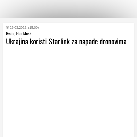
KATEGORIJE
29.03.2022. (15:00)
Hvala, Elon Musk
Ukrajina koristi Starlink za napade dronovima
HRVATSKI
WEB