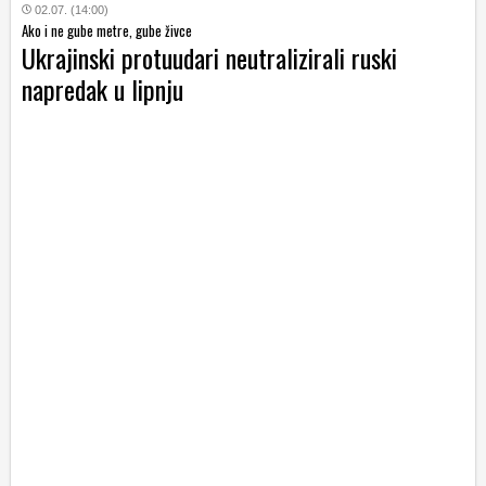
02.07. (14:00)
Ako i ne gube metre, gube živce
Ukrajinski protuudari neutralizirali ruski
napredak u lipnju