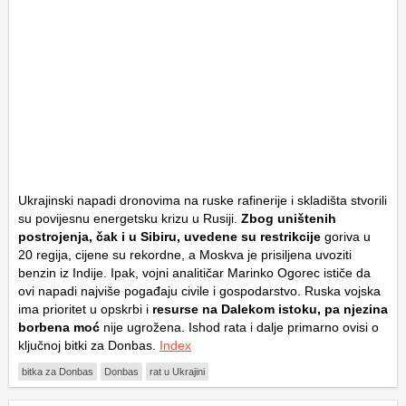
Ukrajinski napadi dronovima na ruske rafinerije i skladišta stvorili
su povijesnu energetsku krizu u Rusiji.
Zbog uništenih
postrojenja, čak i u Sibiru, uvedene su restrikcije
goriva u
20 regija, cijene su rekordne, a Moskva je prisiljena uvoziti
benzin iz Indije. Ipak, vojni analitičar Marinko Ogorec ističe da
ovi napadi najviše pogađaju civile i gospodarstvo. Ruska vojska
ima prioritet u opskrbi i
resurse na Dalekom istoku, pa njezina
borbena moć
nije ugrožena. Ishod rata i dalje primarno ovisi o
ključnoj bitki za Donbas.
Index
bitka za Donbas
Donbas
rat u Ukrajini