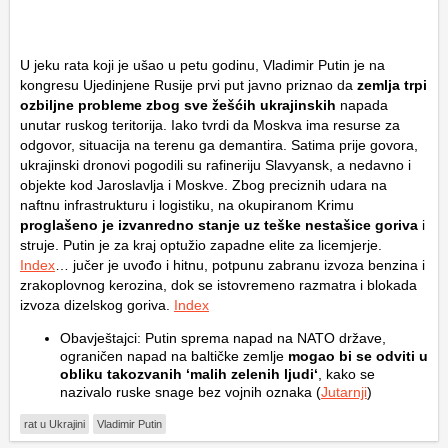
U jeku rata koji je ušao u petu godinu, Vladimir Putin je na
kongresu Ujedinjene Rusije prvi put javno priznao da
zemlja trpi
ozbiljne probleme zbog sve žešćih ukrajinskih
napada
unutar ruskog teritorija. Iako tvrdi da Moskva ima resurse za
odgovor, situacija na terenu ga demantira. Satima prije govora,
ukrajinski dronovi pogodili su rafineriju Slavyansk, a nedavno i
objekte kod Jaroslavlja i Moskve. Zbog preciznih udara na
naftnu infrastrukturu i logistiku, na okupiranom Krimu
proglašeno je izvanredno stanje uz teške nestašice goriva
i
struje. Putin je za kraj optužio zapadne elite za licemjerje.
Index
… jučer je uvođo i hitnu, potpunu zabranu izvoza benzina i
zrakoplovnog kerozina, dok se istovremeno razmatra i blokada
izvoza dizelskog goriva.
Index
Obavještajci: Putin sprema napad na NATO države,
ograničen napad na baltičke zemlje
mogao bi se odviti u
obliku takozvanih ‘malih zelenih ljudi‘
, kako se
nazivalo ruske snage bez vojnih oznaka (
Jutarnji
)
rat u Ukrajini
Vladimir Putin