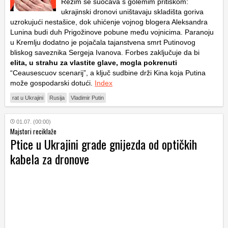
Režim se suočava s golemim pritiskom:
ukrajinski dronovi uništavaju skladišta goriva
uzrokujući nestašice, dok uhićenje vojnog blogera Aleksandra
Lunina budi duh Prigožinove pobune među vojnicima. Paranoju
u Kremlju dodatno je pojačala tajanstvena smrt Putinovog
bliskog saveznika Sergeja Ivanova. Forbes zaključuje da bi
elita, u strahu za vlastite glave, mogla pokrenuti
“Ceausescuov scenarij”, a ključ sudbine drži Kina koja Putina
može gospodarski dotući.
Index
rat u Ukrajini
Rusija
Vladimir Putin
01.07. (00:00)
Majstori reciklaže
Ptice u Ukrajini grade gnijezda od optičkih
kabela za dronove