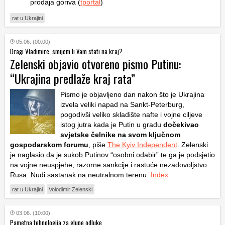
prodaja goriva (
tportal
)
rat u Ukrajini
05.06. (00:00)
Dragi Vladimire, smijem li Vam stati na kraj?
Zelenski objavio otvoreno pismo Putinu:
“Ukrajina predlaže kraj rata”
Pismo je objavljeno dan nakon što je Ukrajina
izvela veliki napad na Sankt-Peterburg,
pogodivši veliko skladište nafte i vojne ciljeve
istog jutra kada je Putin u gradu
dočekivao
svjetske čelnike na svom ključnom
gospodarskom forumu
, piše
The Kyiv Independent
. Zelenski
je naglasio da je sukob Putinov “osobni odabir” te ga je podsjetio
na vojne neuspjehe, razorne sankcije i rastuće nezadovoljstvo
Rusa. Nudi sastanak na neutralnom terenu.
Index
rat u Ukrajini
Volodimir Zelenski
03.06. (10:00)
Pametna tehnologija za glupe odluke