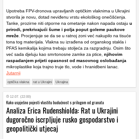
Upotreba FPV-dronova upravljanih optičkim vlaknima u Ukrajini
stvorila je novu, dotad neviđenu vrstu ekološkog onečišćenja.
Tanke, prozirne niti otporne na ometanje nakon napada ostaju
u
prirodi, prekrivajući šume i polja poput goleme paukove
mreže
. Procjenjuje se da se u ratnoj zoni već nakupilo na tisuće
tona tog materijala. Vlakna su izrađena od organskog stakla i
PFAS kemikalija kojima trebaju stoljeća za razgradnju. Osim što
već sada djeluju kao smrtonosne zamke za ptice,
njihovim
raspadanjem prijeti opasnost od masovnog oslobađanja
mikroplastike koja trajno truje tlo, vode i hranidbeni lanac.
Jutarnji
optička vlakna
rat u Ukrajini
Ukrajina
12.07. (22:00)
Kako uspješno pojesti vlastitu budućnost s prilogom od granata
Analiza Erica Rudenshiolda: Rat u Ukrajini
dugoročno iscrpljuje rusko gospodarstvo i
geopolitički utjecaj