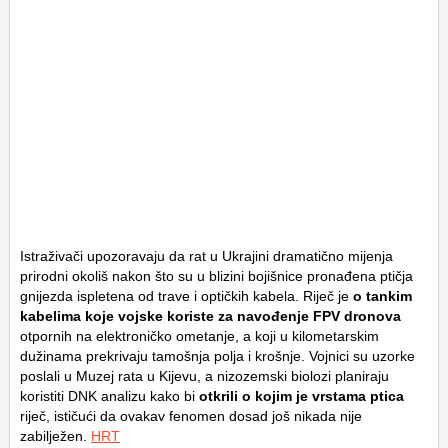
Istraživači upozoravaju da rat u Ukrajini dramatično mijenja
prirodni okoliš nakon što su u blizini bojišnice pronađena ptičja
gnijezda ispletena od trave i optičkih kabela. Riječ je
o tankim
kabelima koje vojske koriste za navođenje FPV dronova
otpornih na elektroničko ometanje, a koji u kilometarskim
dužinama prekrivaju tamošnja polja i krošnje. Vojnici su uzorke
poslali u Muzej rata u Kijevu, a nizozemski biolozi planiraju
koristiti DNK analizu kako bi
otkrili o kojim je vrstama ptica
riječ, ističući da ovakav fenomen dosad još nikada nije
zabilježen.
HRT