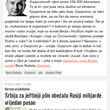
Gazpromovih cijevi iznosi 156.000 kilometara.
To je tri i pol puta veća dužina od ekvatora.
Gazproma se tako jako boje, Gazpromu se tako
glasno dive, pa se čini da nema vremena
pogledati na njega, kako je ustrojen i što se unutra nalazi. Što je
to, mehanizam ili organizam? U kakvom je stanju danas to
moćno rusko oružje, koje su kovali Berija i Hruščov, kojim su se
služili Brežnjev i Kosigin, i koje su Černomirdin i Vjahirev predali
Putinu u ruke? Je li zahrđalo? Je li doista opasno? Naravno, u
ratu smo, a Gazprom je – oružje. Gazprom nije ni dobar ni loš,
kao što ne može biti dobar ili loš kalašnjikov ili kolt. Oružjem se
može ubijati i plašiti, a možete se i braniti i čuvati. Sve ovisi o
tome u čijim je rukama
– piše o knjizi
Gazprom: novo Rusko
oružje
Boris Rašeta.
Express
…
Boris Rašeta
Gazprom
plin
Vladimir Putin
02.12.2021. (11:00)
Korisno prijateljstvo
Srbija za jeftiniji plin obećala Rusiji milijarde
vrijedan posao