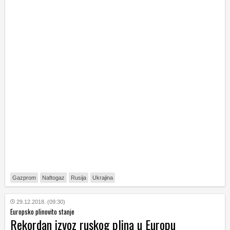
Gazprom
Naftogaz
Rusija
Ukrajina
29.12.2018. (09:30)
Europsko plinovito stanje
Rekordan izvoz ruskog plina u Europu