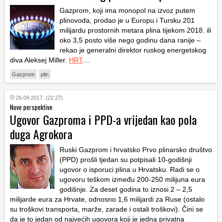
Gazprom, koji ima monopol na izvoz putem
plinovoda, prodao je u Europu i Tursku 201
milijardu prostornih metara plina tijekom 2018. ili
oko 3,5 posto više nego godinu dana ranije –
rekao je generalni direktor ruskog energetskog
diva Aleksej Miller.
HRT
…
Gazprom
plin
26.09.2017. (22:27)
Nove perspektive
Ugovor Gazproma i PPD-a vrijedan kao pola
duga Agrokora
Ruski Gazprom i hrvatsko Prvo plinarsko društvo
(PPD) prošli tjedan su potpisali 10-godišnji
ugovor o isporuci plina u Hrvatsku. Radi se o
ugovoru teškom između 200-250 milijuna eura
godišnje. Za deset godina to iznosi 2 – 2,5
milijarde eura za Hrvate, odnosno 1,6 milijardi za Ruse (ostalo
su troškovi transporta, marže, zarade i ostali troškovi). Čini se
da je to jedan od najvećih ugovora koji je jedna privatna