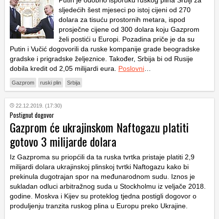
Putin je odobrio isporuku ruskog plina Srbiji za
sljedećih šest mjeseci po istoj cijeni od 270
dolara za tisuću prostornih metara, ispod
prosječne cijene od 300 dolara koju Gazprom
želi postići u Europi. Pozadina priče je da su
Putin i Vučić dogovorili da ruske kompanije grade beogradske
gradske i prigradske željeznice. Također, Srbija bi od Rusije
dobila kredit od 2,05 milijardi eura.
Poslovni
…
Gazprom
ruski plin
Srbija
22.12.2019. (17:30)
Postignut dogovor
Gazprom će ukrajinskom Naftogazu platiti
gotovo 3 milijarde dolara
Iz Gazproma su priopćili da ta ruska tvrtka pristaje platiti 2,9
milijardi dolara ukrajinskoj plinskoj tvrtki Naftogazu kako bi
prekinula dugotrajan spor na međunarodnom sudu. Iznos je
sukladan odluci arbitražnog suda u Stockholmu iz veljače 2018.
godine. Moskva i Kijev su proteklog tjedna postigli dogovor o
produljenju tranzita ruskog plina u Europu preko Ukrajine.