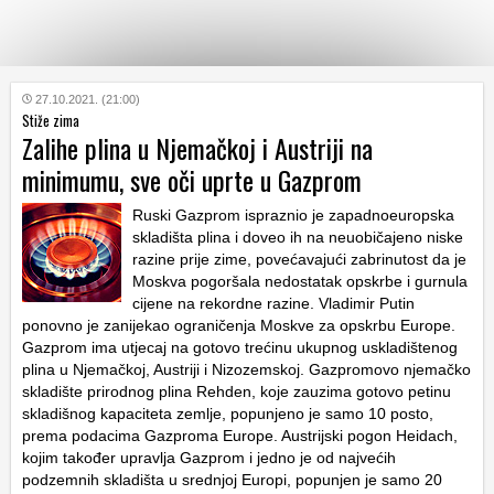
KATEGORIJE
27.10.2021. (21:00)
Stiže zima
Zalihe plina u Njemačkoj i Austriji na
HRVATSKI
minimumu, sve oči uprte u Gazprom
WEB
Ruski Gazprom ispraznio je zapadnoeuropska
skladišta plina i doveo ih na neuobičajeno niske
razine prije zime, povećavajući zabrinutost da je
Moskva pogoršala nedostatak opskrbe i gurnula
cijene na rekordne razine. Vladimir Putin
ponovno je zanijekao ograničenja Moskve za opskrbu Europe.
Gazprom ima utjecaj na gotovo trećinu ukupnog uskladištenog
plina u Njemačkoj, Austriji i Nizozemskoj. Gazpromovo njemačko
skladište prirodnog plina Rehden, koje zauzima gotovo petinu
skladišnog kapaciteta zemlje, popunjeno je samo 10 posto,
prema podacima Gazproma Europe. Austrijski pogon Heidach,
kojim također upravlja Gazprom i jedno je od najvećih
podzemnih skladišta u srednjoj Europi, popunjen je samo 20