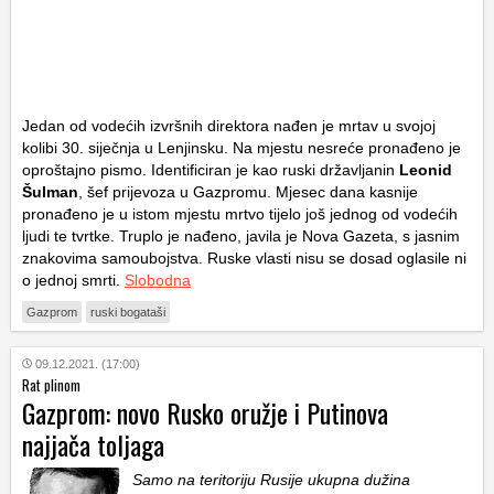
Jedan od vodećih izvršnih direktora nađen je mrtav u svojoj
kolibi 30. siječnja u Lenjinsku. Na mjestu nesreće pronađeno je
oproštajno pismo. Identificiran je kao ruski državljanin
Leonid
Šulman
, šef prijevoza u Gazpromu. Mjesec dana kasnije
pronađeno je u istom mjestu mrtvo tijelo još jednog od vodećih
ljudi te tvrtke. Truplo je nađeno, javila je Nova Gazeta, s jasnim
znakovima samoubojstva. Ruske vlasti nisu se dosad oglasile ni
o jednoj smrti.
Slobodna
Gazprom
ruski bogataši
09.12.2021. (17:00)
Rat plinom
Gazprom: novo Rusko oružje i Putinova
najjača toljaga
Samo na teritoriju Rusije ukupna dužina