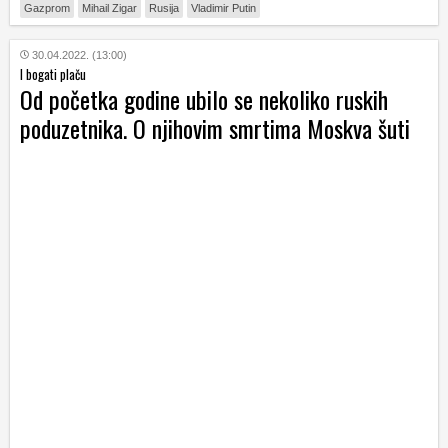
Gazprom
Mihail Zigar
Rusija
Vladimir Putin
30.04.2022. (13:00)
I bogati plaču
Od početka godine ubilo se nekoliko ruskih
poduzetnika. O njihovim smrtima Moskva šuti