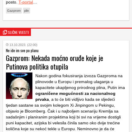
posto.
T-portal
…
Gazprom
plin
SLIČNE VIJESTI
13.10.2023. (22:00)
Ne ide im sve po planu
Gazprom: Nekada moćno oruđe koje je
Putinova politika otupila
Nakon godina fokusiranja izvoza Gazproma na
plinovode u Europu i premalog ulaganja u
kapacitete ukapljenog prirodnog plina, Putin ima
ograničene mogućnosti za nacionalnog
prvaka
, a to će biti vidljivo kada se sljedeći
tjedan sastane sa svojim kolegom Xi Jinpingom u Pekingu,
objavio je Bloomberg. Čak i u najboljem scenariju Kremlja sa
sadašnjim i planiranim projektima koji bi svi na vrijeme dostigli
puni kapacitet, azijska bi velesila činila samo oko dvije trećine
količina koje su nekoć tekle u Europu. Neminovno je da će