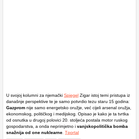
U svojoj kolumni za njemački
Spiegel
Zigar istoj temi pristupa iz
današnje perspektive te je samo potvrdio tezu staru 15 godina:
Gazprom
nije samo energetsko oružje, već cijeli arsenal oružja,
ekonomskog, političkog i medijskog. Opisao je kako je ta tvrtka
od osnutka u drugoj polovici 20. stoljeća postala motor ruskog
gospodarstva, a onda neprimjetno i
vanjskopolitička bomba
snažnija od one nuklearne
.
Tportal