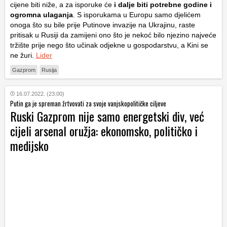
cijene biti niže, a za isporuke će
i dalje biti potrebne godine i
ogromna ulaganja
. S isporukama u Europu samo djelićem
onoga što su bile prije Putinove invazije na Ukrajinu, raste
pritisak u Rusiji da zamijeni ono što je nekoć bilo njezino najveće
tržište prije nego što učinak odjekne u gospodarstvu, a Kini se
ne žuri.
Lider
Gazprom
Rusija
16.07.2022. (23:00)
Putin ga je spreman žrtvovati za svoje vanjskopolitičke ciljeve
Ruski Gazprom nije samo energetski div, već
cijeli arsenal oružja: ekonomsko, političko i
medijsko