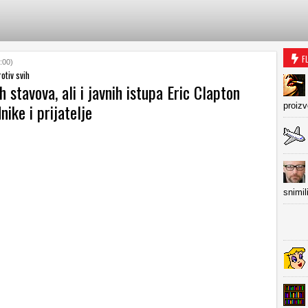
F
:00)
otiv svih
h stavova, ali i javnih istupa Eric Clapton
nike i prijatelje
proiz
snimil