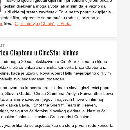
“Teško je sjediti i gledati cijeli film, jer velikim dijelom priča o
teškim dijelovima moga života, ali mislim da je važno da
ljudi vide taj sretan završetak. To je nešto poput iskupljenja.
ogledati film, pripremite se na mučnu radnju”, priznao je
er
filma.
Cijeli intervju (13 min)
.
T-Portal
:56)
rica Claptona u CineStar kinima
 studenog u 20 sati ekskluzivno u CineStar kinima, u sklopu
takli, biti će prikazana snimka koncerta Erica Claptona iz
dine, kada je uživo u Royal Albert Hallu nevjerojatno dirljivim
oslavio svoj sedamdeseti rođendan.
a na ovom su koncertu pratili jednako slavni glazbenici poput
a, Stevea Gadda, Chrisa Staintona, Andyja Fairweather Lowa
ta, a iznimne izvedbe njegovih najvećih hitova u intimnoj
ut klasika Layla, I Shot the Sherriff, Tears in Heaven,
ight, zasigurno će dotaknuti svakog gledatelja. Nastup će
i epskim finalom – hitovima Crossroads i Cocaine.
vljiva prilika da se osjećate kao da ste u prvom redu koncerta