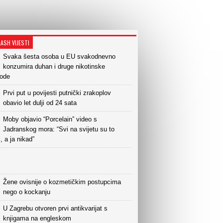
LASH VIJESTI
Svaka šesta osoba u EU svakodnevno
konzumira duhan i druge nikotinske
vode
Prvi put u povijesti putnički zrakoplov
obavio let dulji od 24 sata
Moby objavio “Porcelain” video s
Jadranskog mora: “Svi na svijetu su to
i, a ja nikad”
Žene ovisnije o kozmetičkim postupcima
nego o kockanju
U Zagrebu otvoren prvi antikvarijat s
knjigama na engleskom