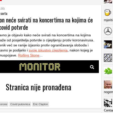
:30)
 sorta
on neće svirati na koncertima na kojima će
mjerit
 covid potvrde
javno je objavio kako neće svirati na koncertima na kojima
raže od posjetitelja potvrde o cijepljenju protiv koronavirusa.
nik već se ranije izjasnio protiv ograničavanja sloboda i
javno je podijelio i
svoje iskustvo cijepljenja
, nakon kojeg je
 nuspojave.
Rolling Stone
…
nogom
 korone
Covid putovnica
Eric Clapton
Centa