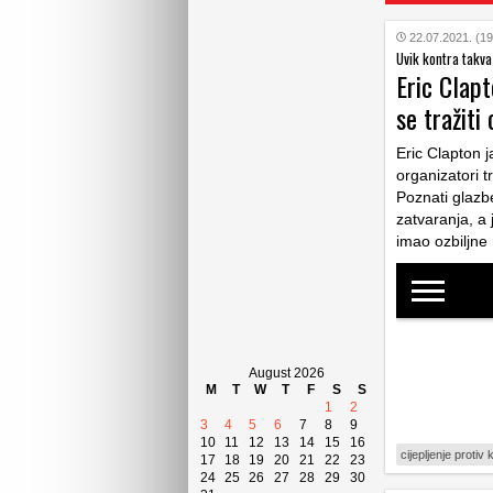
22.07.2021. (19
Uvik kontra takva
Eric Clapt
se tražiti
Eric Clapton 
organizatori t
Poznati glazbe
zatvaranja, a 
imao ozbiljne
August 2026
M
T
W
T
F
S
S
1
2
3
4
5
6
7
8
9
10
11
12
13
14
15
16
cijepljenje protiv
17
18
19
20
21
22
23
24
25
26
27
28
29
30