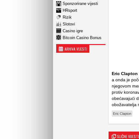
Sponzorirane vijesti
HRsport
Rizik
Slotovi
Casino igre
Bitcoin Casino Bonus
ARHIVA VIJESTI
Eric Clapton
a onda je poč
njegovom ment
protiv korona
obećavajući d
obožavatelja n
Eric Clapton
SLIČNE VIJESTI