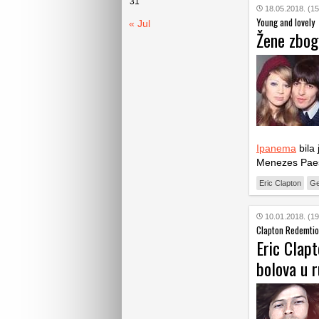
31
18.05.2018. (15
Young and lovely
« Jul
Žene zbog 
Ipanema
bila 
Menezes Paes
Eric Clapton
Ge
10.01.2018. (19
Clapton Redemti
Eric Clapt
bolova u 