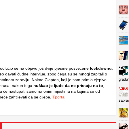
odlučio se na objavu još dvije pjesme posvećene
lockdownu
,
eo davati čudne intervjue, zbog čega su se mnogi zapitali o
gradu’
alnom zdravlju. Naime Clapton, koji je sam primio cjepivo
virusa, nakon toga
huškao je ljude da ne pristaju na to
,
a će nastupati samo na onim mjestima na kojima se od
eće zahtijevati da se cijepe.
Tportal
zapra