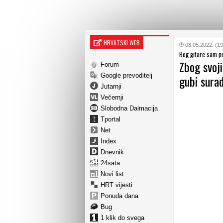
HRVATSKI WEB
08.05.2022. (19
Bog gitare sam pr
Zbog svoji
Forum
Google prevoditelj
gubi surad
Jutarnji
Večernji
Slobodna Dalmacija
Tportal
Net
Index
Dnevnik
24sata
Novi list
HRT vijesti
Ponuda dana
Bug
1 klik do svega