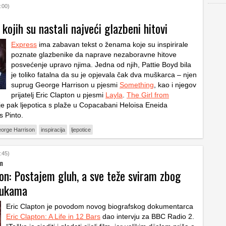
:00)
kojih su nastali najveći glazbeni hitovi
Express
ima zabavan tekst o ženama koje su inspirirale
poznate glazbenike da naprave nezaboravne hitove
posvećenje upravo njima. Jedna od njih, Pattie Boyd bila
je toliko fatalna da su je opjevala čak dva muškarca – njen
suprug George Harrison u pjesmi
Something
, kao i njegov
prijatelj Eric Clapton u pjesmi
Layla
.
The Girl from
je pak ljepotica s plaže u Copacabani Heloisa Eneida
 Pinto.
orge Harrison
inspiracija
ljepotice
:45)
on
on: Postajem gluh, a sve teže sviram zbog
rukama
Eric Clapton je povodom novog biografskog dokumentarca
Eric Clapton: A Life in 12 Bars
dao intervju za BBC Radio 2.