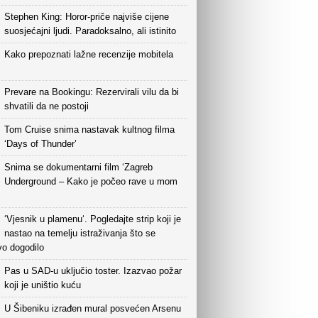
Stephen King: Horor-priče najviše cijene
suosjećajni ljudi. Paradoksalno, ali istinito
Kako prepoznati lažne recenzije mobitela
Prevare na Bookingu: Rezervirali vilu da bi
shvatili da ne postoji
Tom Cruise snima nastavak kultnog filma
‘Days of Thunder’
Snima se dokumentarni film ‘Zagreb
Underground – Kako je počeo rave u mom
‘Vjesnik u plamenu‘. Pogledajte strip koji je
nastao na temelju istraživanja što se
vo dogodilo
Pas u SAD-u uključio toster. Izazvao požar
koji je uništio kuću
U Šibeniku izrađen mural posvećen Arsenu