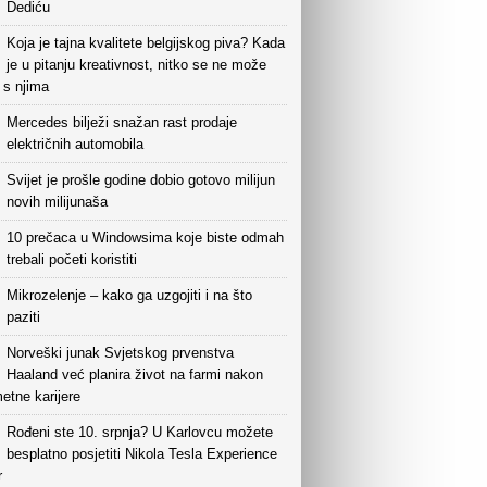
Dediću
Koja je tajna kvalitete belgijskog piva? Kada
je u pitanju kreativnost, nitko se ne može
i s njima
Mercedes bilježi snažan rast prodaje
električnih automobila
Svijet je prošle godine dobio gotovo milijun
novih milijunaša
10 prečaca u Windowsima koje biste odmah
trebali početi koristiti
Mikrozelenje – kako ga uzgojiti i na što
paziti
Norveški junak Svjetskog prvenstva
Haaland već planira život na farmi nakon
etne karijere
Rođeni ste 10. srpnja? U Karlovcu možete
besplatno posjetiti Nikola Tesla Experience
r