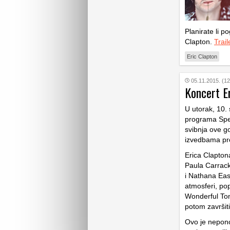
Planirate li p
Clapton.
Trail
Eric Clapton
05.11.2015. (12
Koncert E
U utorak, 10.
programa Spek
svibnja ove go
izvedbama pr
Erica Clapton
Paula Carrack
i Nathana Eas
atmosferi, pop
Wonderful Ton
potom završit
Ovo je nepono