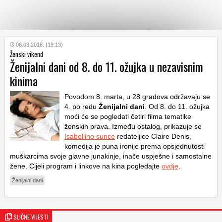
KATEGORIJE
06.03.2018. (19:13)
Ženski vikend
Ženijalni dani od 8. do 11. ožujka u nezavisnim
HRVATSKI
kinima
WEB
Povodom 8. marta, u 28 gradova održavaju se
4. po redu
Ženijalni dani
. Od 8. do 11. ožujka
moći će se pogledati četiri filma tematike
ženskih prava. Između ostalog, prikazuje se
Isabellino sunce
redateljice Claire Denis,
komedija je puna ironije prema opsjednutosti
muškarcima svoje glavne junakinje, inače uspješne i samostalne
žene. Cijeli program i linkove na kina pogledajte
ovdje
.
Ženijalni dani
SLIČNE VIJESTI