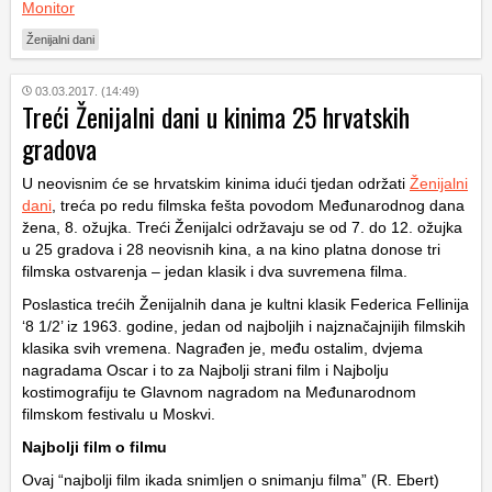
Monitor
Ženijalni dani
03.03.2017. (14:49)
Treći Ženijalni dani u kinima 25 hrvatskih
gradova
U neovisnim će se hrvatskim kinima idući tjedan održati
Ženijalni
dani
, treća po redu filmska fešta povodom Međunarodnog dana
žena, 8. ožujka. Treći Ženijalci održavaju se od 7. do 12. ožujka
u 25 gradova i 28 neovisnih kina, a na kino platna donose tri
filmska ostvarenja – jedan klasik i dva suvremena filma.
Poslastica trećih Ženijalnih dana je kultni klasik Federica Fellinija
‘8 1/2’ iz 1963. godine, jedan od najboljih i najznačajnijih filmskih
klasika svih vremena. Nagrađen je, među ostalim, dvjema
nagradama Oscar i to za Najbolji strani film i Najbolju
kostimografiju te Glavnom nagradom na Međunarodnom
filmskom festivalu u Moskvi.
Najbolji film o filmu
Ovaj “najbolji film ikada snimljen o snimanju filma” (R. Ebert)