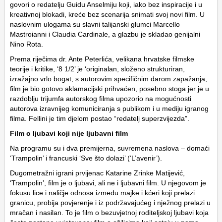
govori o redatelju Guidu Anselmiju koji, iako bez inspiracije i u
kreativnoj blokadi, kreće bez scenarija snimati svoj novi film. U
naslovnim ulogama su slavni talijanski glumci Marcello
Mastroianni i Claudia Cardinale, a glazbu je skladao genijalni
Nino Rota.
Prema riječima dr. Ante Peterlića, velikana hrvatske filmske
teorije i kritike, ‘8 1/2’ je ‘originalan, složeno strukturiran,
izražajno vrlo bogat, s autorovim specifičnim darom zapažanja,
film je bio gotovo aklamacijski prihvaćen, posebno stoga jer je u
razdoblju trijumfa autorskog filma upozorio na mogućnosti
autorova izravnijeg komuniciranja s publikom i u mediju igranog
filma. Fellini je tim djelom postao “redatelj superzvijezda”.
Film o ljubavi koji nije ljubavni film
Na programu su i dva premijerna, suvremena naslova – domaći
‘Trampolin’ i francuski ‘Sve što dolazi’ (‘L’avenir’).
Dugometražni igrani prvijenac Katarine Zrinke Matijević,
‘Trampolin’, film je o ljubavi, ali ne i ljubavni film. U njegovom je
fokusu lice i naličje odnosa između majke i kćeri koji prelazi
granicu, probija povjerenje i iz podržavajućeg i nježnog prelazi u
mračan i nasilan. To je film o bezuvjetnoj roditeljskoj ljubavi koja