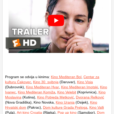
Program se odvija u kinima:
Kino Mediteran Bol
,
Centar za
kulturu Čakovec
,
Kino 30. svibnja
(Daruvar),
Kino Visia
(Dubrovnik),
Kino Mediteran Hvar
,
Kino Mediteran Imotski
,
Kino
Ivanec
,
Kino Mediteran Komiža
,
Kino Velebit
(Koprivnica),
Kino
Moslavina
(Kutina),
Kino Pobjeda Metković
,
Dvorana Relković
(Nova Gradiška), Kino Novska,
Kino Urania
(Osijek),
Kino
Hrvatski dom
(Pakrac),
Dom kulture Grada Preloga
,
Kino Valli
(Pula),
Art-kino Croatia
(Rijeka),
Pop up kino
(Samobor),
Dom