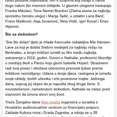
često postane uvjetovana; film o ožiljcima koji ostaju u nama
dugo nakon što masnice izblijede. U glavnim ulogama nastupaju
Franka Mikolaci, Tena Nemet Brankov (Zlatna arena za najbolju
sporednu žensku ulogu) i Marija Tadić, u ostalim Lana Barić,
Frano Mašković, Asja Jovanović, Nina Violić, Igor Kovač i Enes
Vejzović.
Što sa slobodom?
‘Sve što dolazi’ djelo je mlade francuske redateljice Mie Hansen-
Løve za koji je dobila Srebrni medvjed za najbolju režiju na
Berlinaleu, a brojni kritičari uvrstili su film među najbolja
ostvarenja u 2016. godini. Govori o Nathalie, profesorici filozofije
u srednjoj školi u Parizu koju glumi Isabelle Hupert. Strastveno
radi svoj posao i obožava učenicima prenositi ljubav prema
kritičkom razmišljanju. Udana s dvoje djece, rastrgana je između
svoje obitelji, bivših učenika i vrlo posesivne majke. Jednoga
dana, suprug joj objavi da je napušta zbog druge žene. S
novostečenom, nametnutom slobodom, Nathalie se nalazi pred
izazovom da iznova stvori svoj život.
Treće Ženijalne dane
Kino mreža
organizira u suradnji s
Hrvatskim audiovizualnim centrom uz financijsku potporu
Zaklade Kultura nova i Grada Zagreba, a odvija se u 28