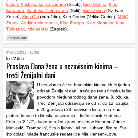
kulture Kristalna kocka vedrine
(Sisak),
Kino Slatina
,
Kino
Karaman
,
Kinoteka Zlatna vrata
(Split),
Kino Zelina
(Sv. Ivan
Zelina),
Kino Gaj
(Varaždin), Kino Gorica (Velika Gorica),
MMC
Zabok
,
Art-kino Metropolis
,
Kino Europa
,
Kino Kinoteka
,
Kino
Tuškanac
,
MM centar
(Zagreb).
Ženijalni dani
03.03.2017. (15:05)
5 i 1/2 dana
Proslava Dana žena u nezavisnim kinima –
treći Ženijalni dani
U neovisnim će se hrvatskim kinima idući tjedan
održati Ženijalni dani, treća po redu filmska fešta
povodom Međunarodnog dana žena, 8. ožujka.
Treći Ženijalci održavaju se od 7. do 12. ožujka
u 25 gradova i 28 neovisnih kina, a na kino
platna donose tri filmska ostvarenja – kultni klasik Federica
Fellinija ‘8 1/2’, dugometražni igrani prvijenac Katarine Zrinke
Matijević, ‘Trampolin’, film o ljubavi, ali ne i ljubavni film te ‘Sve
što dolazi’ mlade francuske redateljice Mie Hansen-Løve.