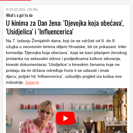
25.02.2021. (20:30)
What's a girl to do
U kinima za Dan žena: ‘Djevojka koja obećava’,
‘Usidjelica’ i ‘Influencerica’
Na 7. izdanju Ženijalnih dana, koji će se održati od 6. do 8.
ožujka u neovisnim kinima diljem Hrvatske, bit će prikazani: triler
komedija ‘Djevojka koja obećava’, koja se bavi pitanjem ženskog
pristanka na seksualni odnos i posljedicama kulture silovanja;
kineski dokumentarac ‘Usidjelice’ o kineskim ženama koje ne
pristaju da im država određuje hoće li se udavati i imati
djecu; poljski hit ‘Influencerica’, uzbudljiv pogled iza kulisa ove
industrije.
Jutarnji