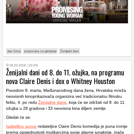
dan žena
preporuka za gledanje
Ženijalni dani
06.03.2018. (19:24)
Ženijalni dani od 8. do 11. ožujka, na programu
nova Claire Denis i dox o Whitney Houston
Povodom 8. marta, Međunarodnog dana žena, Hrvatska mreža
neovisnih kinoprikazivača organizira već tradicionalnu filmsku
feštu, 4. po redu
Ženijalne dane
, koja će se održati od 8. do 11.
ožujka u 28 gradova i 33 neovisna kina diljem zemlje.
Gledat će se:
Isabellino sunce
redateljice Claire Denis komedija je puna ironije
prema opsjednutosti muškarcima svoje glavne junakinje, inače