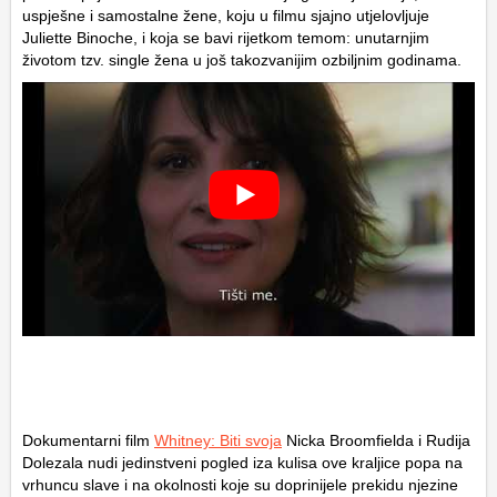
uspješne i samostalne žene, koju u filmu sjajno utjelovljuje
Juliette Binoche, i koja se bavi rijetkom temom: unutarnjim
životom tzv. single žena u još takozvanijim ozbiljnim godinama.
Dokumentarni film
Whitney: Biti svoja
Nicka Broomfielda i Rudija
Dolezala nudi jedinstveni pogled iza kulisa ove kraljice popa na
vrhuncu slave i na okolnosti koje su doprinijele prekidu njezine