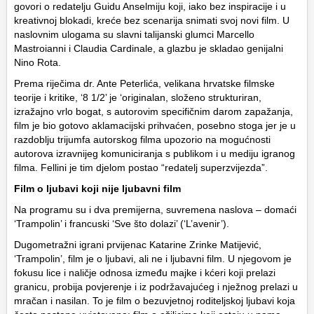
govori o redatelju Guidu Anselmiju koji, iako bez inspiracije i u
kreativnoj blokadi, kreće bez scenarija snimati svoj novi film. U
naslovnim ulogama su slavni talijanski glumci Marcello
Mastroianni i Claudia Cardinale, a glazbu je skladao genijalni
Nino Rota.
Prema riječima dr. Ante Peterlića, velikana hrvatske filmske
teorije i kritike, ‘8 1/2’ je ‘originalan, složeno strukturiran,
izražajno vrlo bogat, s autorovim specifičnim darom zapažanja,
film je bio gotovo aklamacijski prihvaćen, posebno stoga jer je u
razdoblju trijumfa autorskog filma upozorio na mogućnosti
autorova izravnijeg komuniciranja s publikom i u mediju igranog
filma. Fellini je tim djelom postao “redatelj superzvijezda”.
Film o ljubavi koji nije ljubavni film
Na programu su i dva premijerna, suvremena naslova – domaći
‘Trampolin’ i francuski ‘Sve što dolazi’ (‘L’avenir’).
Dugometražni igrani prvijenac Katarine Zrinke Matijević,
‘Trampolin’, film je o ljubavi, ali ne i ljubavni film. U njegovom je
fokusu lice i naličje odnosa između majke i kćeri koji prelazi
granicu, probija povjerenje i iz podržavajućeg i nježnog prelazi u
mračan i nasilan. To je film o bezuvjetnoj roditeljskoj ljubavi koja