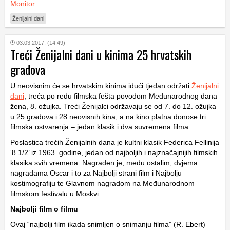
Monitor
Ženijalni dani
03.03.2017. (14:49)
Treći Ženijalni dani u kinima 25 hrvatskih
gradova
U neovisnim će se hrvatskim kinima idući tjedan održati
Ženijalni
dani
, treća po redu filmska fešta povodom Međunarodnog dana
žena, 8. ožujka. Treći Ženijalci održavaju se od 7. do 12. ožujka
u 25 gradova i 28 neovisnih kina, a na kino platna donose tri
filmska ostvarenja – jedan klasik i dva suvremena filma.
Poslastica trećih Ženijalnih dana je kultni klasik Federica Fellinija
‘8 1/2’ iz 1963. godine, jedan od najboljih i najznačajnijih filmskih
klasika svih vremena. Nagrađen je, među ostalim, dvjema
nagradama Oscar i to za Najbolji strani film i Najbolju
kostimografiju te Glavnom nagradom na Međunarodnom
filmskom festivalu u Moskvi.
Najbolji film o filmu
Ovaj “najbolji film ikada snimljen o snimanju filma” (R. Ebert)