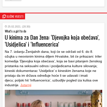
SLIČNE VIJESTI
25.02.2021. (20:30)
What's a girl to do
U kinima za Dan žena: ‘Djevojka koja obećava’,
‘Usidjelica’ i ‘Influencerica’
Na 7. izdanju Ženijalnih dana, koji će se održati od 6. do 8.
ožujka u neovisnim kinima diljem Hrvatske, bit će prikazani: triler
komedija ‘Djevojka koja obećava’, koja se bavi pitanjem ženskog
pristanka na seksualni odnos i posljedicama kulture silovanja;
kineski dokumentarac ‘Usidjelice’ o kineskim ženama koje ne
pristaju da im država određuje hoće li se udavati i imati
djecu; poljski hit ‘Influencerica’, uzbudljiv pogled iza kulisa ove
industrije.
Jutarnji