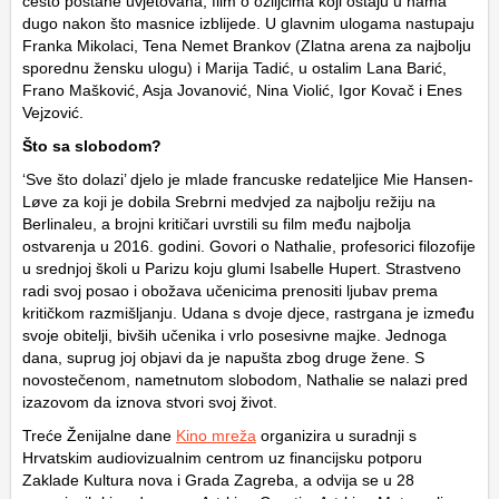
često postane uvjetovana; film o ožiljcima koji ostaju u nama
dugo nakon što masnice izblijede. U glavnim ulogama nastupaju
Franka Mikolaci, Tena Nemet Brankov (Zlatna arena za najbolju
sporednu žensku ulogu) i Marija Tadić, u ostalim Lana Barić,
Frano Mašković, Asja Jovanović, Nina Violić, Igor Kovač i Enes
Vejzović.
Što sa slobodom?
‘Sve što dolazi’ djelo je mlade francuske redateljice Mie Hansen-
Løve za koji je dobila Srebrni medvjed za najbolju režiju na
Berlinaleu, a brojni kritičari uvrstili su film među najbolja
ostvarenja u 2016. godini. Govori o Nathalie, profesorici filozofije
u srednjoj školi u Parizu koju glumi Isabelle Hupert. Strastveno
radi svoj posao i obožava učenicima prenositi ljubav prema
kritičkom razmišljanju. Udana s dvoje djece, rastrgana je između
svoje obitelji, bivših učenika i vrlo posesivne majke. Jednoga
dana, suprug joj objavi da je napušta zbog druge žene. S
novostečenom, nametnutom slobodom, Nathalie se nalazi pred
izazovom da iznova stvori svoj život.
Treće Ženijalne dane
Kino mreža
organizira u suradnji s
Hrvatskim audiovizualnim centrom uz financijsku potporu
Zaklade Kultura nova i Grada Zagreba, a odvija se u 28