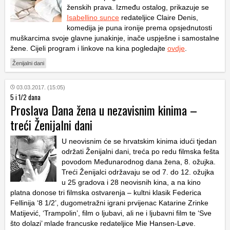
ženskih prava. Između ostalog, prikazuje se
Isabellino sunce
redateljice Claire Denis,
komedija je puna ironije prema opsjednutosti
muškarcima svoje glavne junakinje, inače uspješne i samostalne
žene. Cijeli program i linkove na kina pogledajte
ovdje
.
Ženijalni dani
03.03.2017. (15:05)
5 i 1/2 dana
Proslava Dana žena u nezavisnim kinima –
treći Ženijalni dani
U neovisnim će se hrvatskim kinima idući tjedan
održati Ženijalni dani, treća po redu filmska fešta
povodom Međunarodnog dana žena, 8. ožujka.
Treći Ženijalci održavaju se od 7. do 12. ožujka
u 25 gradova i 28 neovisnih kina, a na kino
platna donose tri filmska ostvarenja – kultni klasik Federica
Fellinija ‘8 1/2’, dugometražni igrani prvijenac Katarine Zrinke
Matijević, ‘Trampolin’, film o ljubavi, ali ne i ljubavni film te ‘Sve
što dolazi’ mlade francuske redateljice Mie Hansen-Løve.