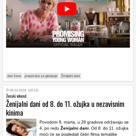
dan žena
preporuka za gledanje
Ženijalni dani
06.03.2018. (20:13)
Ženski vikend
Ženijalni dani od 8. do 11. ožujka u nezavisnim
kinima
Povodom 8. marta, u 28 gradova održavaju se
4. po redu
Ženijalni dani
. Od 8. do 11. ožujka
moći će se pogledati četiri filma tematike