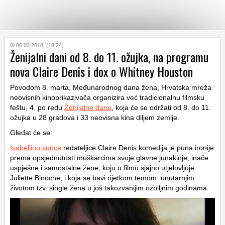
KATEGORIJE
06.03.2018. (18:24)
Ženijalni dani od 8. do 11. ožujka, na programu
nova Claire Denis i dox o Whitney Houston
HRVATSKI
WEB
Povodom 8. marta, Međunarodnog dana žena, Hrvatska mreža
neovisnih kinoprikazivača organizira već tradicionalnu filmsku
feštu, 4. po redu
Ženijalne dane
, koja će se održati od 8. do 11.
ožujka u 28 gradova i 33 neovisna kina diljem zemlje.
Gledat će se:
Isabellino sunce
redateljice Claire Denis komedija je puna ironije
prema opsjednutosti muškarcima svoje glavne junakinje, inače
uspješne i samostalne žene, koju u filmu sjajno utjelovljuje
Juliette Binoche, i koja se bavi rijetkom temom: unutarnjim
životom tzv. single žena u još takozvanijim ozbiljnim godinama.