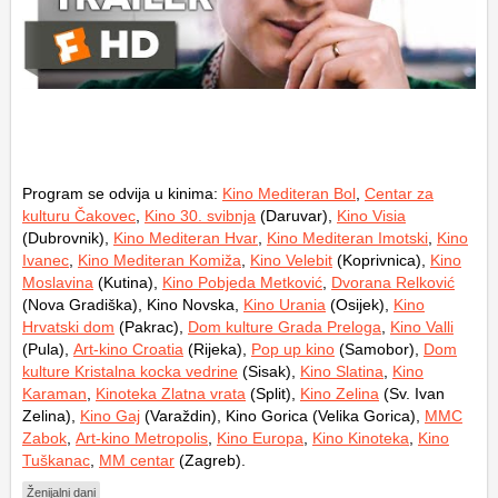
Program se odvija u kinima:
Kino Mediteran Bol
,
Centar za
kulturu Čakovec
,
Kino 30. svibnja
(Daruvar),
Kino Visia
(Dubrovnik),
Kino Mediteran Hvar
,
Kino Mediteran Imotski
,
Kino
Ivanec
,
Kino Mediteran Komiža
,
Kino Velebit
(Koprivnica),
Kino
Moslavina
(Kutina),
Kino Pobjeda Metković
,
Dvorana Relković
(Nova Gradiška), Kino Novska,
Kino Urania
(Osijek),
Kino
Hrvatski dom
(Pakrac),
Dom kulture Grada Preloga
,
Kino Valli
(Pula),
Art-kino Croatia
(Rijeka),
Pop up kino
(Samobor),
Dom
kulture Kristalna kocka vedrine
(Sisak),
Kino Slatina
,
Kino
Karaman
,
Kinoteka Zlatna vrata
(Split),
Kino Zelina
(Sv. Ivan
Zelina),
Kino Gaj
(Varaždin), Kino Gorica (Velika Gorica),
MMC
Zabok
,
Art-kino Metropolis
,
Kino Europa
,
Kino Kinoteka
,
Kino
Tuškanac
,
MM centar
(Zagreb).
Ženijalni dani