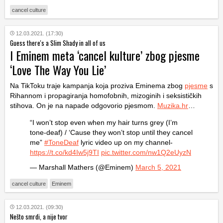
cancel culture
12.03.2021. (17:30)
Guess there's a Slim Shady in all of us
I Eminem meta ‘cancel kulture’ zbog pjesme
‘Love The Way You Lie’
Na TikToku traje kampanja koja proziva Eminema zbog
pjesme
s
Rihannom i propagiranja homofobnih, mizoginih i seksističkih
stihova. On je na napade odgovorio pjesmom.
Muzika.hr
…
“I won’t stop even when my hair turns grey (I’m
tone-deaf) / ‘Cause they won’t stop until they cancel
me”
#ToneDeaf
lyric video up on my channel-
https://t.co/kd4Iw5j9TI
pic.twitter.com/nw1Q2eUyzN
— Marshall Mathers (@Eminem)
March 5, 2021
cancel culture
Eminem
12.03.2021. (09:30)
Nešto smrdi, a nije tvor