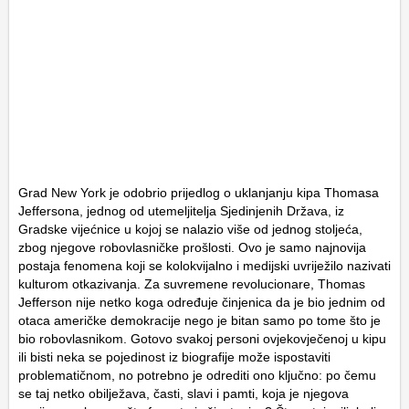
Grad New York je odobrio prijedlog o uklanjanju kipa Thomasa
Jeffersona, jednog od utemeljitelja Sjedinjenih Država, iz
Gradske vijećnice u kojoj se nalazio više od jednog stoljeća,
zbog njegove robovlasničke prošlosti. Ovo je samo najnovija
postaja fenomena koji se kolokvijalno i medijski uvriježilo nazivati
kulturom otkazivanja. Za suvremene revolucionare, Thomas
Jefferson nije netko koga određuje činjenica da je bio jednim od
otaca američke demokracije nego je bitan samo po tome što je
bio robovlasnikom. Gotovo svakoj personi ovjekovječenoj u kipu
ili bisti neka se pojedinost iz biografije može ispostaviti
problematičnom, no potrebno je odrediti ono ključno: po čemu
se taj netko obilježava, časti, slavi i pamti, koja je njegova