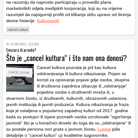
ne razumiju da naprosto participiraju u provedbi plana
marketinških odjela medijskih korporacija, koji su na vrijeme
razumjeli da najsigurniji profiti od klikanja stižu upravo od širenja
desne histerije.
Kulturpunkt
cancel culture
12.09.2021. (21:00)
Cenzura ili pravda?
Što je „cancel kultura“ i što nam ona donosi?
Cancel kultura poznata je još kao kultura
odstranjivanja ili kultura otkazivanja. Pojam se
koristi za opisivanje pojave gdje osoba, skupina
ili društvena zajednica izbacuje ili „odstranjuje“
pojedine osobe s društvenih mreža ili, u
stvarnom životu, iz društvenih, kulturnih, obrazovnih ustanova,
javnih institucija ili javnih poduzeća. Kultura otkazivanja je fraza
koja je ustaljena u popularnoj zapadnoj kulturi od 2017. godine
kada su postupci ili izjave poznatih osoba uzrokovale “ogorčenja
javnosti” što je u konačnici dovelo do toga da su „odstranjene“ ili
su postale
persona non grata
u javnom životu.
Lupiga
piše
detaljnije o “cancel kulturi” uz kvalitetne sugovornike.