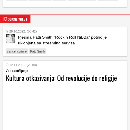
SLIČNE VIJESTI
29.10.2022. (08:42)
Pjesma Patti Smith “Rock n Roll NiBBa” potiho je
uklonjena sa streaming servisa
cancel culture
Patti Smith
12.11.2021. (23:00)
Za razmišljanje
Kultura otkazivanja: Od revolucije do religije