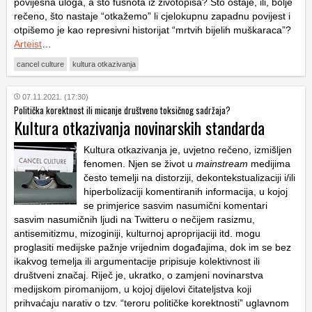
povijesna uloga, a što fusnota iz životopisa? Što ostaje, ili, bolje
rečeno, što nastaje “otkažemo” li cjelokupnu zapadnu povijest i
otpišemo je kao represivni historijat “mrtvih bijelih muškaraca”?
Arteist
…
cancel culture
kultura otkazivanja
07.11.2021. (17:30)
Politička korektnost ili micanje društveno toksičnog sadržaja?
Kultura otkazivanja novinarskih standarda
Kultura otkazivanja je, uvjetno rečeno, izmišljen
fenomen. Njen se život u
mainstream
medijima
često temelji na distorziji, dekontekstualizaciji i/ili
hiperbolizaciji komentiranih informacija, u kojoj
se primjerice sasvim nasumični komentari
sasvim nasumičnih ljudi na Twitteru o nečijem rasizmu,
antisemitizmu, mizoginiji, kulturnoj aproprijaciji itd. mogu
proglasiti medijske pažnje vrijednim događajima, dok im se bez
ikakvog temelja ili argumentacije pripisuje kolektivnost ili
društveni značaj. Riječ je, ukratko, o zamjeni novinarstva
medijskom piromanijom, u kojoj dijelovi čitateljstva koji
prihvaćaju narativ o tzv. “teroru političke korektnosti” uglavnom