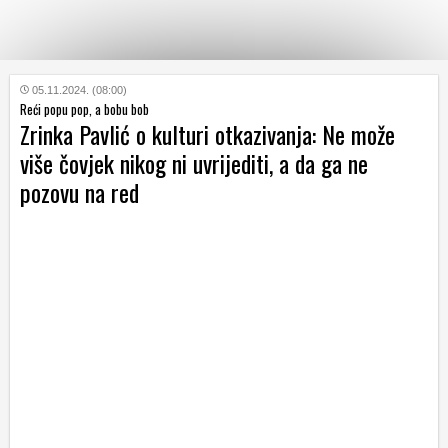
KATEGORIJE
05.11.2024. (08:00)
Reći popu pop, a bobu bob
Zrinka Pavlić o kulturi otkazivanja: Ne može
HRVATSKI
više čovjek nikog ni uvrijediti, a da ga ne
WEB
pozovu na red