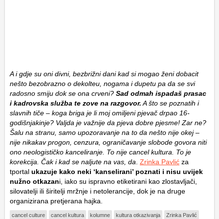
A i gdje su oni divni, bezbrižni dani kad si mogao ženi dobacit
nešto bezobrazno o dekolteu, nogama i dupetu pa da se svi
radosno smiju dok se ona crveni?
Sad odmah ispadaš prasac
i kadrovska služba te zove na razgovor.
A što se poznatih i
slavnih tiče – koga briga je li moj omiljeni pjevač drpao 16-
godišnjakinje? Valjda je važnije da pjeva dobre pjesme! Zar ne?
Šalu na stranu, samo upozoravanje na to da nešto nije okej –
nije nikakav progon, cenzura, ograničavanje slobode govora niti
ono neologističko kanceliranje. To nije cancel kultura. To je
korekcija. Čak i kad se naljute na vas, da
.
Zrinka Pavlić
za
tportal
ukazuje kako neki ‘kanselirani’ poznati i nisu uvijek
nužno otkazan
i, iako su ispravno etiketirani kao zlostavljači,
silovatelji ili širitelji mržnje i netolerancije, dok je na druge
organizirana pretjerana hajka.
cancel culture
cancel kultura
kolumne
kultura otkazivanja
Zrinka Pavlić