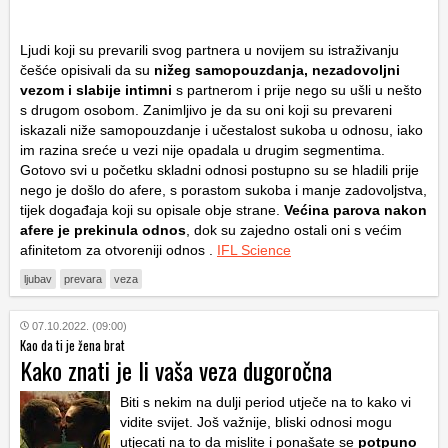
Ljudi koji su prevarili svog partnera u novijem su istraživanju
češće opisivali da su
nižeg samopouzdanja, nezadovoljni
vezom i slabije intimni
s partnerom i prije nego su ušli u nešto
s drugom osobom. Zanimljivo je da su oni koji su prevareni
iskazali niže samopouzdanje i učestalost sukoba u odnosu, iako
im razina sreće u vezi nije opadala u drugim segmentima.
Gotovo svi u početku skladni odnosi postupno su se hladili prije
nego je došlo do afere, s porastom sukoba i manje zadovoljstva,
tijek događaja koji su opisale obje strane.
Većina parova nakon
afere je prekinula odnos
, dok su zajedno ostali oni s većim
afinitetom za otvoreniji odnos .
IFL Science
ljubav
prevara
veza
07.10.2022. (09:00)
Kao da ti je žena brat
Kako znati je li vaša veza dugoročna
Biti s nekim na dulji period utječe na to kako vi
vidite svijet. Još važnije, bliski odnosi mogu
utjecati na to da mislite i ponašate se
potpuno