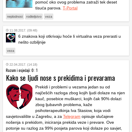
pomoć oko ovog problema zatraži tek deset
tisuća parova.
T-Portal
neplodnost
roditeljstvo
veza
11.08.2017. (09:48)
6 znakova koji otkrivaju hoće li virtualna veza prerasti u
nešto ozbiljnije
veza
22.04.2017. (14:18)
Razum i osjećaji: 0 : 1
Kako se ljudi nose s prekidima i prevarama
Prekidi i problemi u vezama jedan su od
najčešćih razloga zbog kojih ljudi dolaze na njen
kauč, posebice muškarci, kojih čak 90% dolazi
zbog ljubavnih problema, kaže
psihoterapeutkinja Iva Stasiow, koja vodi
savjetovalište u Zagrebu, a za
Telegram
opisuje slučajeve
nošenja s prekidom, iniciranja prekida veze i prevare. Ove
potonje su razlog za 99% posjeta parova koji dolaze po savjet,