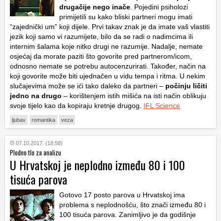
drugačije nego inače
. Pojedini psiholozi
primijetili su kako bliski partneri mogu imati
“zajednički um” koji dijele. Prvi takav znak je da imate vaš vlastiti
jezik koji samo vi razumijete, bilo da se radi o nadimcima ili
internim šalama koje nitko drugi ne razumije. Nadalje, nemate
osjećaj da morate paziti što govorite pred partnerom/icom,
odnosno nemate se potrebu autocenzurirati. Također, način na
koji govorite može biti ujednačen u vidu tempa i ritma. U nekim
slučajevima može se ići tako daleko da partneri –
počinju ličiti
jedno na drugo
– korištenjem istih mišića na isti način oblikuju
svoje tijelo kao da kopiraju kretnje drugog.
IFL Science
ljubav
romantika
veza
07.10.2017. (18:58)
Plodno tlo za analizu
U Hrvatskoj je neplodno između 80 i 100
tisuća parova
Gotovo 17 posto parova u Hrvatskoj ima
problema s neplodnošću, što znači između 80 i
100 tisuća parova. Zanimljivo je da godišnje