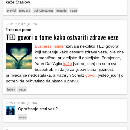
kaže Stasiow.
prekid
prevara
psihoterapeut
terapija
veza
12.02.2017. (20:19)
Treba nam pomoć
TED govori o tome kako ostvariti zdrave veze
Business Insider
izdvaja nekoliko TED govora
koji savjetuju kako ostvariti zdrave veze, bile one
romantične, prijateljske ili obiteljske. Primjerice,
Yann Dall’Aglio
kaže
[video_icon] da smo svi
bespotrebni i da je za ljubav bitna nježnost,
prihvaćanje nedostataka, a Kathryn Schulz
govori
[video_icon] o
potrebi da prihvatimo da nismo u pravu.
ljubav
veza
25.12.2016. (18:34)
Opraštanje šteti vezi?
veza