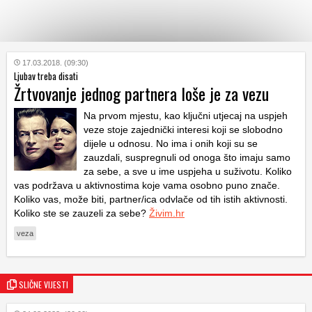
KATEGORIJE
17.03.2018. (09:30)
Ljubav treba disati
Žrtvovanje jednog partnera loše je za vezu
HRVATSKI
WEB
Na prvom mjestu, kao ključni utjecaj na uspjeh
veze stoje zajednički interesi koji se slobodno
dijele u odnosu. No ima i onih koji su se
zauzdali, suspregnuli od onoga što imaju samo
za sebe, a sve u ime uspjeha u suživotu. Koliko
vas podržava u aktivnostima koje vama osobno puno znače.
Koliko vas, može biti, partner/ica odvlače od tih istih aktivnosti.
Koliko ste se zauzeli za sebe?
Živim.hr
veza
SLIČNE VIJESTI