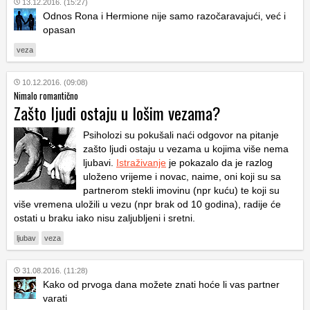
13.12.2016. (15:27)
Odnos Rona i Hermione nije samo razočaravajući, već i
opasan
veza
10.12.2016. (09:08)
Nimalo romantično
Zašto ljudi ostaju u lošim vezama?
Psiholozi su pokušali naći odgovor na pitanje
zašto ljudi ostaju u vezama u kojima više nema
ljubavi.
Istraživanje
je pokazalo da je razlog
uloženo vrijeme i novac, naime, oni koji su sa
partnerom stekli imovinu (npr kuću) te koji su
više vremena uložili u vezu (npr brak od 10 godina), radije će
ostati u braku iako nisu zaljubljeni i sretni.
ljubav
veza
31.08.2016. (11:28)
Kako od prvoga dana možete znati hoće li vas partner
varati