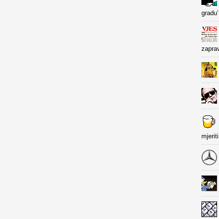
gradu’
zapra
mjerit