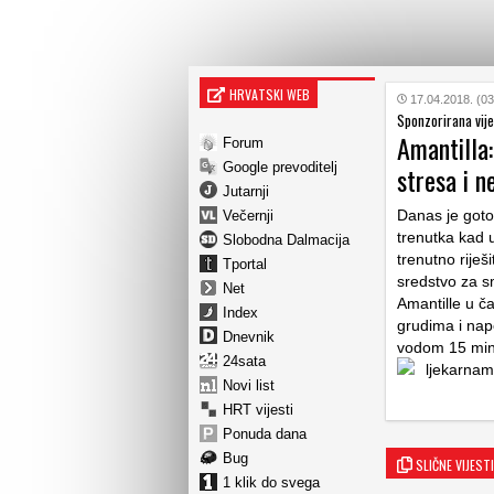
HRVATSKI WEB
17.04.2018. (03
Sponzorirana vije
Amantilla:
Forum
Google prevoditelj
stresa i n
Jutarnji
Danas je goto
Večernji
trenutka kad 
Slobodna Dalmacija
trenutno riješ
Tportal
sredstvo za s
Net
Amantille u č
Index
grudima i nap
Dnevnik
vodom 15 minu
24sata
ljekarnam
Novi list
HRT vijesti
Ponuda dana
Bug
SLIČNE VIJESTI
1 klik do svega