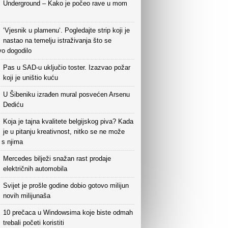
Underground – Kako je počeo rave u mom
‘Vjesnik u plamenu‘. Pogledajte strip koji je
nastao na temelju istraživanja što se
vo dogodilo
Pas u SAD-u uključio toster. Izazvao požar
koji je uništio kuću
U Šibeniku izrađen mural posvećen Arsenu
Dediću
Koja je tajna kvalitete belgijskog piva? Kada
je u pitanju kreativnost, nitko se ne može
i s njima
Mercedes bilježi snažan rast prodaje
električnih automobila
Svijet je prošle godine dobio gotovo milijun
novih milijunaša
10 prečaca u Windowsima koje biste odmah
trebali početi koristiti