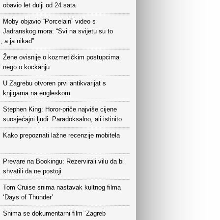
obavio let dulji od 24 sata
Moby objavio “Porcelain” video s
Jadranskog mora: “Svi na svijetu su to
i, a ja nikad”
Žene ovisnije o kozmetičkim postupcima
nego o kockanju
U Zagrebu otvoren prvi antikvarijat s
knjigama na engleskom
Stephen King: Horor-priče najviše cijene
suosjećajni ljudi. Paradoksalno, ali istinito
Kako prepoznati lažne recenzije mobitela
Prevare na Bookingu: Rezervirali vilu da bi
shvatili da ne postoji
Tom Cruise snima nastavak kultnog filma
‘Days of Thunder’
Snima se dokumentarni film ‘Zagreb