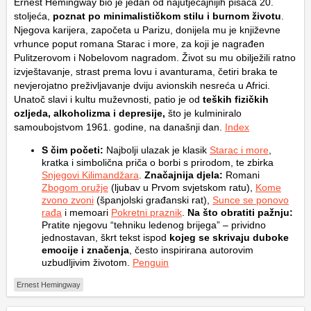
Ernest Hemingway bio je jedan od najutjecajnijih pisaca 20.
stoljeća,
poznat po minimalističkom stilu i burnom životu
.
Njegova karijera, započeta u Parizu, donijela mu je književne
vrhunce poput romana
Starac i more
, za koji je nagrađen
Pulitzerovom i Nobelovom nagradom. Život su mu obilježili ratno
izvještavanje, strast prema lovu i avanturama, četiri braka te
nevjerojatno preživljavanje dviju avionskih nesreća u Africi.
Unatoč slavi i kultu muževnosti, patio je od
teških fizičkih
ozljeda, alkoholizma i depresije,
što je kulminiralo
samoubojstvom 1961. godine, na današnji dan.
Index
S čim početi:
Najbolji ulazak je klasik
Starac i more
,
kratka i simbolična priča o borbi s prirodom, te zbirka
Snjegovi Kilimandžara
.
Značajnija djela:
Romani
Zbogom oružje
(ljubav u Prvom svjetskom ratu),
Kome
zvono zvoni
(španjolski građanski rat),
Sunce se ponovo
rađa
i memoari
Pokretni praznik
.
Na što obratiti pažnju:
Pratite njegovu “tehniku ledenog brijega” – prividno
jednostavan, škrt tekst ispod
kojeg se skrivaju duboke
emocije i značenja
, često inspirirana autorovim
uzbudljivim životom.
Penguin
Ernest Hemingway