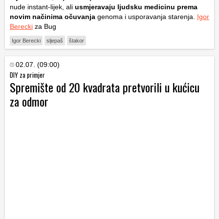
nude instant-lijek, ali
usmjeravaju ljudsku medicinu prema
novim načinima očuvanja
genoma i usporavanja starenja.
Igor
Berecki
za Bug
Igor Berecki
sljepaš
štakor
02.07. (09:00)
DIY za primjer
Spremište od 20 kvadrata pretvorili u kućicu
za odmor