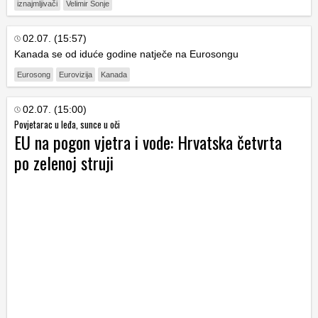
iznajmljivači
Velimir Šonje
02.07. (15:57)
Kanada se od iduće godine natječe na Eurosongu
Eurosong
Eurovizija
Kanada
02.07. (15:00)
Povjetarac u leđa, sunce u oči
EU na pogon vjetra i vode: Hrvatska četvrta
po zelenoj struji