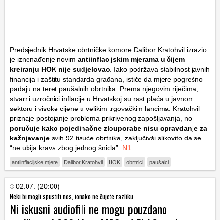
Predsjednik Hrvatske obrtničke komore Dalibor Kratohvil izrazio
je iznenađenje novim
antiinflacijskim mjerama u čijem
kreiranju HOK nije sudjelovao
. Iako podržava stabilnost javnih
financija i zaštitu standarda građana, ističe da mjere pogrešno
padaju na teret paušalnih obrtnika. Prema njegovim riječima,
stvarni uzročnici inflacije u Hrvatskoj su rast plaća u javnom
sektoru i visoke cijene u velikim trgovačkim lancima. Kratohvil
priznaje postojanje problema prikrivenog zapošljavanja, no
poručuje kako pojedinačne zlouporabe nisu opravdanje za
kažnjavanje
svih 92 tisuće obrtnika, zaključivši slikovito da se
“ne ubija krava zbog jednog šnicla”.
N1
antiinflacijske mjere
Dalibor Kratohvil
HOK
obrtnici
paušalci
02.07. (20:00)
Neki bi mogli spustiti nos, ionako ne čujete razliku
Ni iskusni audiofili ne mogu pouzdano