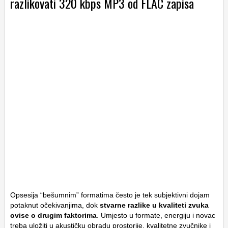
razlikovati 320 kbps MP3 od FLAC zapisa
Opsesija “bešumnim” formatima često je tek subjektivni dojam
potaknut očekivanjima, dok
stvarne razlike u kvaliteti zvuka
ovise o drugim faktorima
. Umjesto u formate, energiju i novac
treba uložiti u akustičku obradu prostorije, kvalitetne zvučnike i