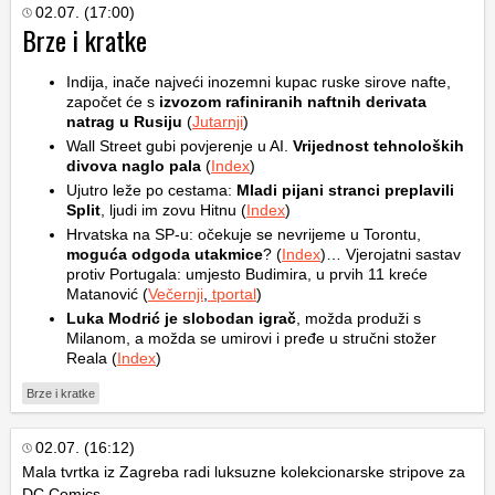
02.07. (17:00)
Brze i kratke
Indija, inače najveći inozemni kupac ruske sirove nafte,
započet će s
izvozom rafiniranih naftnih derivata
natrag u Rusiju
(
Jutarnji
)
Wall Street gubi povjerenje u AI.
Vrijednost tehnoloških
divova naglo pala
(
Index
)
Ujutro leže po cestama:
Mladi pijani stranci preplavili
Split
, ljudi im zovu Hitnu (
Index
)
Hrvatska na SP-u: očekuje se nevrijeme u Torontu,
moguća odgoda utakmice
? (
Index
)… Vjerojatni sastav
protiv Portugala: umjesto Budimira, u prvih 11 kreće
Matanović (
Večernji
,
tportal
)
Luka Modrić je slobodan igrač
, možda produži s
Milanom, a možda se umirovi i pređe u stručni stožer
Reala (
Index
)
Brze i kratke
02.07. (16:12)
Mala tvrtka iz Zagreba radi luksuzne kolekcionarske stripove za
DC Comics