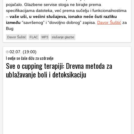
pojačalo. Glazbene servise stoga ne birajte prema
specifikacijama datoteka, već prema sučelju i funkcionalnostima
–
vaše uši, u većini slučajeva, ionako neće čuti razliku
između
“savršenog” i “dovoljno dobrog” zapisa.
Davor Šuštić
za
Bug
Davor Šuštić
FLAC
MP3
slušanje glazbe
02.07. (19:00)
I ovdje se čaše dižu za uzdravlje
Sve o cupping terapiji: Drevna metoda za
ublažavanje boli i detoksikaciju