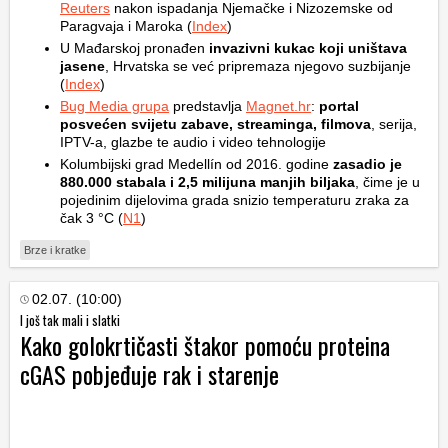
Reuters
nakon ispadanja Njemačke i Nizozemske od
Paragvaja i Maroka (
Index
)
U Mađarskoj pronađen
invazivni kukac koji uništava
jasene
, Hrvatska se već pripremaza njegovo suzbijanje
(
Index
)
Bug Media grupa
predstavlja
Magnet.hr
:
portal
posvećen svijetu zabave, streaminga, filmova
, serija,
IPTV-a, glazbe te audio i video tehnologije
Kolumbijski grad Medellín od 2016. godine
zasadio je
880.000 stabala i 2,5 milijuna manjih biljaka
, čime je u
pojedinim dijelovima grada snizio temperaturu zraka za
čak 3 °C (
N1
)
Brze i kratke
02.07. (10:00)
I još tak mali i slatki
Kako golokrtičasti štakor pomoću proteina
cGAS pobjeđuje rak i starenje