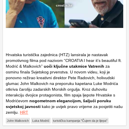
Hrvatska turistička zajednica (HTZ) lansirala je nastavak
promotivnog filma pod nazivom “CROATIA I hear it’s beautiful ft.
Modrić & Malkovich”
uoči ključne utakmice Vatrenih
za
osminu finala Svjetskog prvenstva. U novom videu, koji je
ponovno režirao kreativni direktor Pete Radovich, holivudski
glumac John Malkovich na preporuku kapetana Luke Modrića
otkriva čaroliju zadarskih Morskih orgulja. Kroz duhovitu
interakciju dvojice protagonista, film spaja ljepote Hrvatske s
Modrićevom
nogometnom elegancijom, šaljući poruku
svjetskoj javnosti
kako je uvijek pravo vrijeme za posjetiti našu
zemlju.
HRT
John Malkovich
Luka Modrić
turistička kampanja "Čujem da je lijepa"