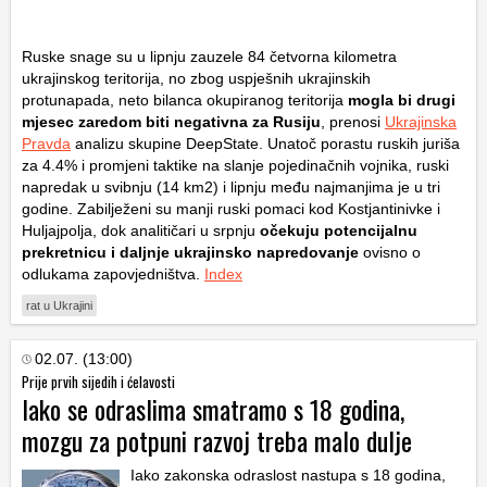
Ruske snage su u lipnju zauzele 84 četvorna kilometra
ukrajinskog teritorija, no zbog uspješnih ukrajinskih
protunapada, neto bilanca okupiranog teritorija
mogla bi drugi
mjesec zaredom biti negativna za Rusiju
, prenosi
Ukrajinska
Pravda
analizu skupine DeepState. Unatoč porastu ruskih juriša
za 4.4% i promjeni taktike na slanje pojedinačnih vojnika, ruski
napredak u svibnju (14
km
2
) i lipnju među najmanjima je u tri
godine. Zabilježeni su manji ruski pomaci kod Kostjantinivke i
Huljajpolja, dok analitičari u srpnju
očekuju potencijalnu
prekretnicu i daljnje ukrajinsko napredovanje
ovisno o
odlukama zapovjedništva.
Index
rat u Ukrajini
02.07. (13:00)
Prije prvih sijedih i ćelavosti
Iako se odraslima smatramo s 18 godina,
mozgu za potpuni razvoj treba malo dulje
Iako zakonska odraslost nastupa s 18 godina,