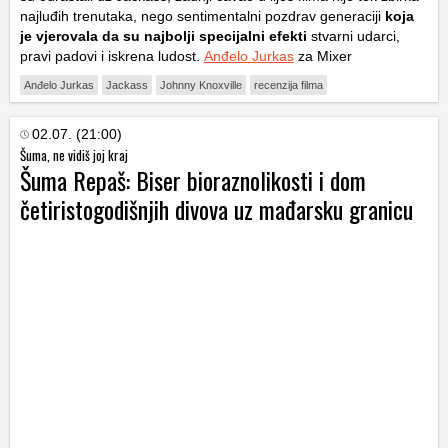
najluđih trenutaka, nego sentimentalni pozdrav generaciji
koja
je vjerovala da su najbolji specijalni efekti
stvarni udarci,
pravi padovi i iskrena ludost.
Anđelo Jurkas
za Mixer
Anđelo Jurkas
Jackass
Johnny Knoxville
recenzija filma
02.07. (21:00)
Šuma, ne vidiš joj kraj
Šuma Repaš: Biser bioraznolikosti i dom
četiristogodišnjih divova uz mađarsku granicu