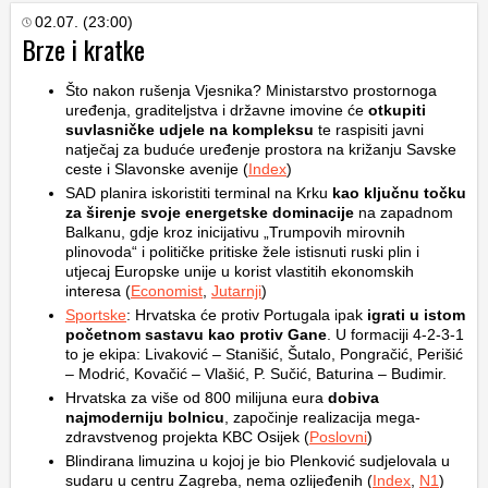
02.07. (23:00)
Brze i kratke
Što nakon rušenja Vjesnika? Ministarstvo prostornoga
uređenja, graditeljstva i državne imovine će
otkupiti
suvlasničke udjele na kompleksu
te raspisiti javni
natječaj za buduće uređenje prostora na križanju Savske
ceste i Slavonske avenije (
Index
)
SAD planira iskoristiti terminal na Krku
kao ključnu točku
za širenje svoje energetske dominacije
na zapadnom
Balkanu, gdje kroz inicijativu „Trumpovih mirovnih
plinovoda“ i političke pritiske žele istisnuti ruski plin i
utjecaj Europske unije u korist vlastitih ekonomskih
interesa (
Economist
,
Jutarnji
)
Sportske
: Hrvatska će protiv Portugala ipak
igrati u istom
početnom sastavu kao protiv Gane
. U formaciji 4-2-3-1
to je ekipa: Livaković – Stanišić, Šutalo, Pongračić, Perišić
– Modrić, Kovačić – Vlašić, P. Sučić, Baturina – Budimir.
Hrvatska za više od 800 milijuna eura
dobiva
najmoderniju bolnicu
, započinje realizacija mega-
zdravstvenog projekta KBC Osijek (
Poslovni
)
Blindirana limuzina u kojoj je bio Plenković sudjelovala u
sudaru u centru Zagreba, nema ozlijeđenih (
Index
,
N1
)