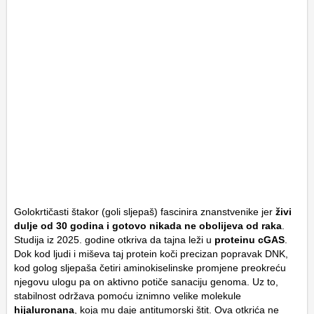
Golokrtičasti štakor (goli sljepaš) fascinira znanstvenike jer
živi
dulje od 30 godina i gotovo nikada ne obolijeva od raka
.
Studija iz 2025. godine otkriva da tajna leži u
proteinu cGAS
.
Dok kod ljudi i miševa taj protein koči precizan popravak DNK,
kod golog sljepaša četiri aminokiselinske promjene preokreću
njegovu ulogu pa on aktivno potiče sanaciju genoma. Uz to,
stabilnost održava pomoću iznimno velike molekule
hijaluronana
, koja mu daje antitumorski štit. Ova otkrića ne