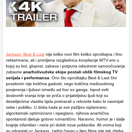
Jackass: Best & Last
nije toliko novi film koliko oproštajna i fino
reklamirana, ali i primljena razglednica konpilacije MTV ere u
kojoj su bol, glupost, zabava i potpuna odsutnost samoočuvanja
zabavne
anarholivudske ekipe postali oblik filmskog TV
serijala i performansa
. Ono što oproštajku Best & Last čini
posebnim nije količina gadosti, nego količina međusobnog
povjerenja i ljubavi između
ad hoc ex
ganga. Ispod svih
doslovnih sranja krije se priča o prijateljstvu ljudi koji su
desetljećima vlastita tijela pretvarali u rekvizite kako bi nasmijali
sebe i publiku. U doba kada je sve pažljivo isplanirano,
algoritamski optimizirano i ispeglano, njihova anarhična
spontanost djeluje gotovo romantično. Naravno, humor je i dalje
krajnje infantilan i neće pri dobiti nove poklonike. Ali onima koji
su odrastali uz Jackass, zadnji čavao u lijes filma nije tek zbirka