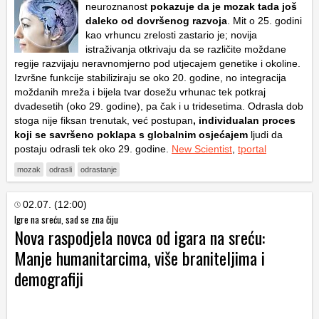
neuroznanost
pokazuje da je mozak tada još
daleko od dovršenog razvoja
. Mit o 25. godini
kao vrhuncu zrelosti zastario je; novija
istraživanja otkrivaju da se različite moždane
regije razvijaju neravnomjerno pod utjecajem genetike i okoline.
Izvršne funkcije stabiliziraju se oko 20. godine, no integracija
moždanih mreža i bijela tvar dosežu vrhunac tek potkraj
dvadesetih (oko 29. godine), pa čak i u tridesetima. Odrasla dob
stoga nije fiksan trenutak, već postupan
, individualan proces
koji se savršeno poklapa s globalnim osjećajem
ljudi da
postaju odrasli tek oko 29. godine.
New Scientist
,
tportal
mozak
odrasli
odrastanje
02.07. (12:00)
Igre na sreću, sad se zna čiju
Nova raspodjela novca od igara na sreću:
Manje humanitarcima, više braniteljima i
demografiji