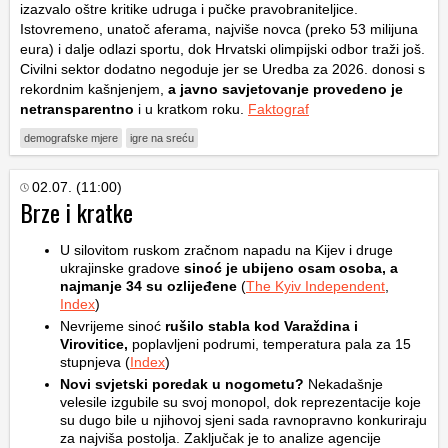
izazvalo oštre kritike udruga i pučke pravobraniteljice.
Istovremeno, unatoč aferama, najviše novca (preko 53 milijuna
eura) i dalje odlazi sportu, dok Hrvatski olimpijski odbor traži još.
Civilni sektor dodatno negoduje jer se Uredba za 2026. donosi s
rekordnim kašnjenjem,
a javno savjetovanje provedeno je
netransparentno
i u kratkom roku.
Faktograf
demografske mjere
igre na sreću
02.07. (11:00)
Brze i kratke
U silovitom ruskom zračnom napadu na Kijev i druge
ukrajinske gradove
sinoć je ubijeno osam osoba, a
najmanje 34 su ozlijeđene
(
The Kyiv Independent
,
Index
)
Nevrijeme sinoć
rušilo stabla kod Varaždina i
Virovitice,
poplavljeni podrumi, temperatura pala za 15
stupnjeva (
Index
)
Novi svjetski poredak u nogometu?
Nekadašnje
velesile izgubile su svoj monopol, dok reprezentacije koje
su dugo bile u njihovoj sjeni sada ravnopravno konkuriraju
za najviša postolja. Zaključak je to analize agencije