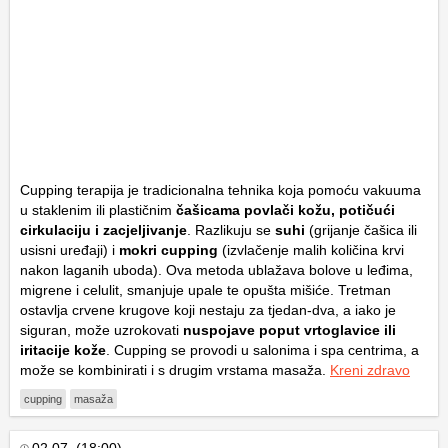
Cupping terapija je tradicionalna tehnika koja pomoću vakuuma
u staklenim ili plastičnim
čašicama povlači kožu, potičući
cirkulaciju i zacjeljivanje
. Razlikuju se
suhi
(grijanje čašica ili
usisni uređaji) i
mokri cupping
(izvlačenje malih količina krvi
nakon laganih uboda). Ova metoda ublažava bolove u leđima,
migrene i celulit, smanjuje upale te opušta mišiće. Tretman
ostavlja crvene krugove koji nestaju za tjedan-dva, a iako je
siguran, može uzrokovati
nuspojave poput vrtoglavice ili
iritacije kože
. Cupping se provodi u salonima i spa centrima, a
može se kombinirati i s drugim vrstama masaža.
Kreni zdravo
cupping
masaža