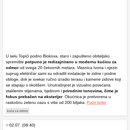
U selu Topići podno Biokova, staro i zapušteno obiteljsko
spremište
potpuno je redizajnirano u modernu kućicu za
odmor
od svega 20 četvornih metara. Vlasnica Ivona i njezin
suprug električar sami su odradili instalacije te zidne i podne
obloge, dok je svekar ručno izradio terasu i kamene zidove koji
se stapaju s okolišem. Unutrašnjost je vizualno povećana
staklenim stijenama, bjelinom i
prirodnim tonovima, čime je
fokus prebačen na eksterijer
. Okućnica je pretvorena u
raskošnu zelenu oazu s više od 200 biljaka.
Putni kofer
kuća za odmor
02.07. (08:40)