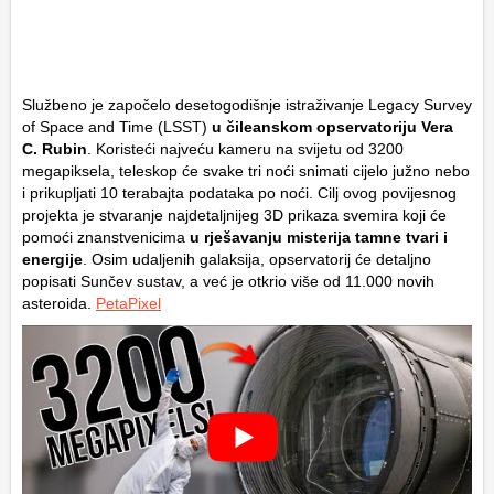
Službeno je započelo desetogodišnje istraživanje
Legacy Survey
of Space and Time
(LSST)
u čileanskom opservatoriju Vera
C. Rubin
. Koristeći najveću kameru na svijetu od 3200
megapiksela, teleskop će svake tri noći snimati cijelo južno nebo
i prikupljati 10 terabajta podataka po noći. Cilj ovog povijesnog
projekta je stvaranje najdetaljnijeg 3D prikaza svemira koji će
pomoći znanstvenicima
u rješavanju misterija tamne tvari i
energije
. Osim udaljenih galaksija, opservatorij će detaljno
popisati Sunčev sustav, a već je otkrio više od 11.000 novih
asteroida.
PetaPixel