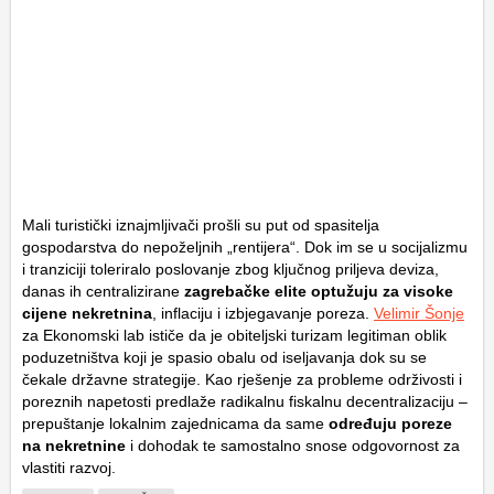
Mali turistički iznajmljivači prošli su put od spasitelja
gospodarstva do nepoželjnih „rentijera“. Dok im se u socijalizmu
i tranziciji toleriralo poslovanje zbog ključnog priljeva deviza,
danas ih centralizirane
zagrebačke elite optužuju za visoke
cijene nekretnina
, inflaciju i izbjegavanje poreza.
Velimir Šonje
za Ekonomski lab ističe da je obiteljski turizam legitiman oblik
poduzetništva koji je spasio obalu od iseljavanja dok su se
čekale državne strategije. Kao rješenje za probleme održivosti i
poreznih napetosti predlaže radikalnu fiskalnu decentralizaciju –
prepuštanje lokalnim zajednicama da same
određuju poreze
na nekretnine
i dohodak te samostalno snose odgovornost za
vlastiti razvoj.