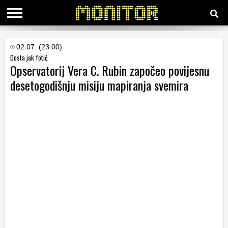
KATEGORIJE
02.07. (23:00)
Dosta jak fotić
Opservatorij Vera C. Rubin započeo povijesnu
HRVATSKI
desetogodišnju misiju mapiranja svemira
WEB