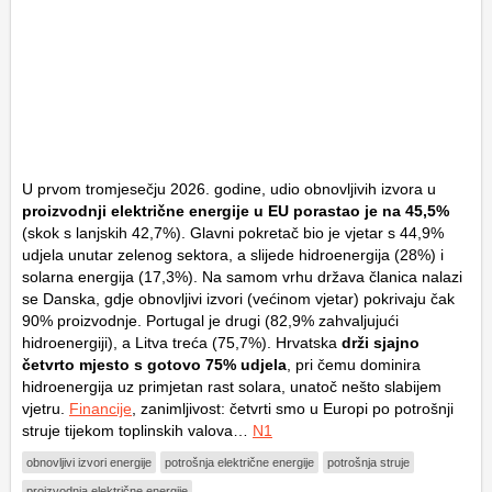
U prvom tromjesečju 2026. godine, udio obnovljivih izvora u
proizvodnji električne energije u EU porastao je na 45,5%
(skok s lanjskih 42,7%). Glavni pokretač bio je vjetar s 44,9%
udjela unutar zelenog sektora, a slijede hidroenergija (28%) i
solarna energija (17,3%). Na samom vrhu država članica nalazi
se Danska, gdje obnovljivi izvori (većinom vjetar) pokrivaju čak
90% proizvodnje. Portugal je drugi (82,9% zahvaljujući
hidroenergiji), a Litva treća (75,7%). Hrvatska
drži sjajno
četvrto mjesto s gotovo 75% udjela
, pri čemu dominira
hidroenergija uz primjetan rast solara, unatoč nešto slabijem
vjetru.
Financije
, zanimljivost: četvrti smo u Europi po potrošnji
struje tijekom toplinskih valova…
N1
obnovljivi izvori energije
potrošnja električne energije
potrošnja struje
proizvodnja električne energije