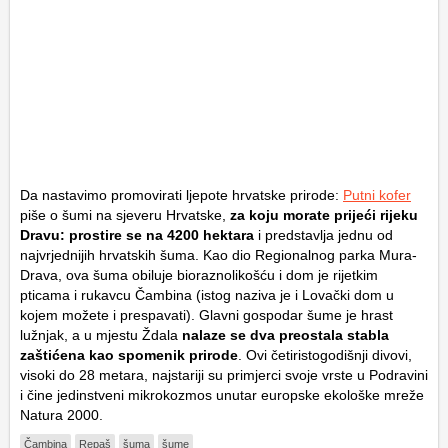
Da nastavimo promovirati ljepote hrvatske prirode:
Putni kofer
piše o šumi na sjeveru Hrvatske,
za koju morate prijeći rijeku
Dravu: prostire se na 4200 hektara
i predstavlja jednu od
najvrjednijih hrvatskih šuma. Kao dio Regionalnog parka Mura-
Drava, ova šuma obiluje bioraznolikošću i dom je rijetkim
pticama i rukavcu Čambina (istog naziva je i Lovački dom u
kojem možete i prespavati). Glavni gospodar šume je hrast
lužnjak, a u mjestu Ždala
nalaze se dva preostala stabla
zaštićena kao spomenik prirode
. Ovi četiristogodišnji divovi,
visoki do 28 metara, najstariji su primjerci svoje vrste u Podravini
i čine jedinstveni mikrokozmos unutar europske ekološke mreže
Natura 2000.
Čambina
Repaš
šuma
šume