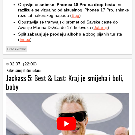
Objavljene
snimke iPhonea 18 Pro na drop testu
, ne
razlikuje se vizualno od aktualnog iPhonea 17 Pro, snimke
rezultat hakerskog napada (
Bug
)
Obustavlja se tramvajski promet od Savske ceste do
Avenije Marina Držića do 17. kolovoza (
Jutarnji
)
Split
zabranjuje prodaju alkohola
zbog pijanih turista
(
Index
)
Brze i kratke
02.07. (22:00)
'Kakvi simpatični luđaci'
Jackass 5: Best & Last: Kraj je smijeha i boli,
baby