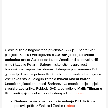
U osmini finala nogometnog prvenstva SAD je u Santa Clari
pobijedio Bosnu i Hercegovinu s
2:0
.
BiH je bolje otvorila
utakmicu preko Alajbegovića,
no Amerikanci su poveli u 45.
minuti kada je
Folarin Balogun
iskoristio nespretnost
bosanskohercegovačke obrane. U drugom poluvremenu BiH
gubi ozlijeđenog kapetana Džeku, ali u 63. minuti dobiva igrača
više nakon što je Balogun zaradio
izravni crveni karton
.
Unatoč brojčanoj prednosti, Barbarezova momčad nije uspjela
stvoriti prave prilike. Pobjedu SAD-a potvrdio je
Malik Tillman
u
82. minuti sjajnim golom iz slobodnog udarca.
Index
Barbarez u suzama nakon ispadanja BiH
: Teško je
ponoviti priče iz Walesa i Zenice (
Index
)