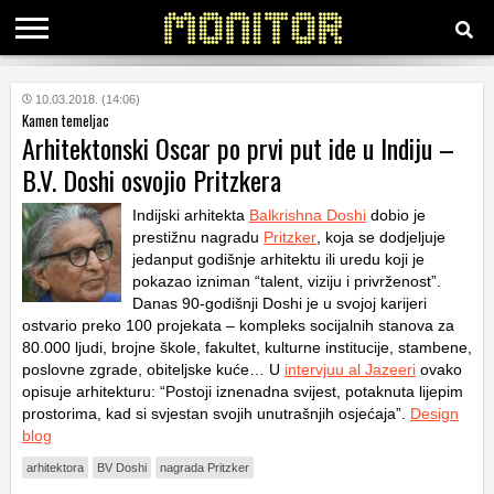
KATEGORIJE
10.03.2018. (14:06)
Kamen temeljac
Arhitektonski Oscar po prvi put ide u Indiju –
HRVATSKI
B.V. Doshi osvojio Pritzkera
WEB
Indijski arhitekta
Balkrishna Doshi
dobio je
prestižnu nagradu
Pritzker
, koja se dodjeljuje
jedanput godišnje arhitektu ili uredu koji je
pokazao izniman “talent, viziju i privrženost”.
Danas 90-godišnji Doshi je u svojoj karijeri
ostvario preko 100 projekata – kompleks socijalnih stanova za
80.000 ljudi, brojne škole, fakultet, kulturne institucije, stambene,
poslovne zgrade, obiteljske kuće… U
intervjuu al Jazeeri
ovako
opisuje arhitekturu: “Postoji iznenadna svijest, potaknuta lijepim
prostorima, kad si svjestan svojih unutrašnjih osjećaja”.
Design
blog
arhitektora
BV Doshi
nagrada Pritzker