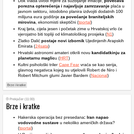
Dok Vlada uvodi mjere za suzbijanje inflacije,
povećava
porezna opterećenja i najavljuje zamrzavanje
plaća u
javnom sektoru, istodobno planira izdvojiti dodatnih 100
milijuna eura godišnje
za povećanje braniteljskih
mirovina
, ekonomisti skeptični (
tportal
)
Kraj ljeta, cijela jesen i početak zime u Hrvatskoj vrlo će
vjerojatno biti topliji od klimatološkog prosjeka (
N1
)
Zlatko Dalić
postaje novi izbornik
Ujedinjenih Arapskih
Emirata (
24sata
)
Hrvatski astronomi amateri otkrili novu
kandidatkinju za
planetarnu maglic
u (
HRT
)
Kultni psihološki triler
Cape Fear
vraća se kao serija,
glavnog negativca kojeg su utjelovili Robert de Niro i
Robert Mitchum glumi Javier Bardem (
Nacional
)
Brze i kratke
Prekjučer (11:00)
Brze i kratke
Hakerska operacija bez presedana
: Iran napao
vodovodne sustave
u nekoliko američkih država?
(
tportal
)