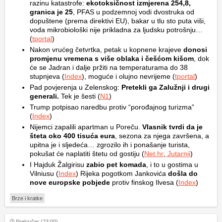
razinu katastrofe:
ekotoksičnost izmjerena 254,8,
granica je 25
, PFAS u podzemnoj vodi dvostruka od
dopuštene (prema direktivi EU), bakar u tlu sto puta viši,
voda mikrobiološki nije prikladna za ljudsku potrošnju…
(
tportal
)
Nakon vrućeg četvrtka, petak u kopnene krajeve
donosi
promjenu vremena s više oblaka i češćom kišom
, dok
će se Jadran i dalje pržiti na temperaturama do 38
stupnjeva (
Index
), moguće i olujno nevrijeme (
tportal
)
Pad povjerenja u Zelenskog:
Pretekli ga Zalužnji i drugi
generali.
Tek je šesti (
N1
)
Trump potpisao naredbu protiv “porođajnog turizma”
(
Index
)
Nijemci zapalili apartman u Poreču.
Vlasnik tvrdi da je
šteta oko 400 tisuća eura
, sezona za njega završena, a
upitna je i sljedeća… zgrozilo ih i ponašanje turista,
pokušat će naplatiti štetu od gostiju (
Net.hr
,
Jutarnji
)
I Hajduk Žalgirisu
zabio pet komada
, i to u gostima u
Vilniusu (
Index
) Rijeka pogotkom Jankovića
došla do
nove europske pobjede
protiv finskog Ilvesa (
Index
)
Brze i kratke
Prekjučer (23:00)