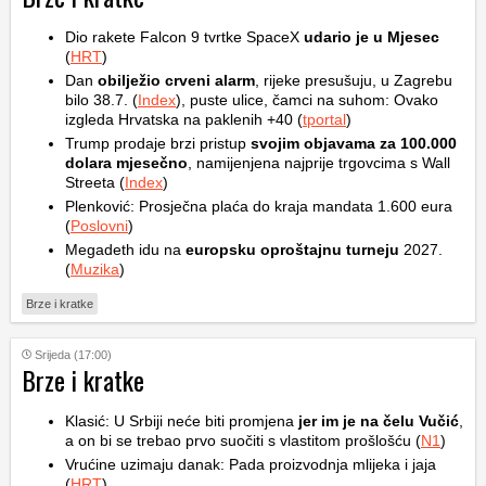
Dio rakete Falcon 9 tvrtke SpaceX
udario je u Mjesec
(
HRT
)
Dan
obilježio crveni alarm
, rijeke presušuju, u Zagrebu
bilo 38.7. (
Index
), puste ulice, čamci na suhom: Ovako
izgleda Hrvatska na paklenih +40 (
tportal
)
Trump prodaje brzi pristup
svojim objavama za 100.000
dolara mjesečno
, namijenjena najprije trgovcima s Wall
Streeta (
Index
)
Plenković: Prosječna plaća do kraja mandata 1.600 eura
(
Poslovni
)
Megadeth idu na
europsku oproštajnu turneju
2027.
(
Muzika
)
Brze i kratke
Srijeda (17:00)
Brze i kratke
Klasić: U Srbiji neće biti promjena
jer im je na čelu Vučić
,
a on bi se trebao prvo suočiti s vlastitom prošlošću (
N1
)
Vrućine uzimaju danak: Pada proizvodnja mlijeka i jaja
(
HRT
)