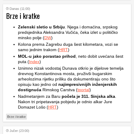
Danas (11:00)
Brze i kratke
Zelenski sletio u Srbiju
. Njega i domaćina, srpskog
predsjednika Aleksandra Vučića, čeka izlet u političko
minsko polje (
DW
)
Kolona prema Zagrebu duga šest kilometara, vozi se
samo jednim trakom (
HRT
)
MOL-u jako porastao prihod
, neto dobit uvećana šest
puta (
Index
)
Iznimno nizak vodostaj Dunava otkrio je dijelove temelja
drevnog Konstantinova mosta, pruživši bugarskim
arheolozima rijetku priliku da dokumentiraju ono što
opisuju kao jedno od
najimpresivnijih inženjerskih
dostignuća
Rimskog Carstva (
tportal
)
Nadmetanjem za Baru
počela je 311. Sinjska alka
.
Nakon tri pripetavanja pobjedu je odnio alkar Jure
Domazet Lošo (
HRT
)
Brze i kratke
Jučer (23:00)