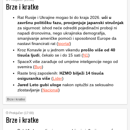
Brze i kratke
Rat Rusije i Ukrajine mogao bi do kraja 2026.
ući u
završnu političku fazu, procjenjuje japanski stručnjak
za sigurnost: ishod neće odrediti pojedinačni proboji ni
napadi dronovima, nego ukrajinska demografija,
smanjivanje američke pomoći i sposobnost Europe da
nastavi financirati rat (
tportal
)
Kroz Konavle je u jednom vikendu
prošlo više od 40
tisuća ljudi
, čekalo se i do 15 sati (
N1
)
SpaceX više zarađuje od umjetne inteligencije nego od
svemira (
Bug
)
Raste broj zaposlenih:
HZMO bilježi 14 tisuća
osiguranika više
(
Lider
)
Jared Leto gubi uloge
nakon optužbi za seksualno
zlostavljanje (
Nacional
)
Brze i kratke
Prekjučer (17:00)
Brze i kratke