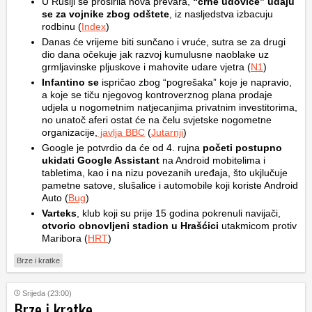
U Rusiji se proširila nova prevara,
“crne udovice” udaju
se za vojnike zbog odštete
, iz nasljedstva izbacuju
rodbinu (
Index
)
Danas će vrijeme biti sunčano i vruće, sutra se za drugi
dio dana očekuje jak razvoj kumulusne naoblake uz
grmljavinske pljuskove i mahovite udare vjetra (
N1
)
Infantino se
ispričao zbog “pogrešaka” koje je napravio,
a koje se tiču njegovog kontroverznog plana prodaje
udjela u nogometnim natjecanjima privatnim investitorima,
no unatoč aferi ostat će na čelu svjetske nogometne
organizacije,
javlja BBC
(
Jutarnji
)
Google je potvrdio da će od 4. rujna
početi postupno
ukidati Google Assistant
na Android mobitelima i
tabletima, kao i na nizu povezanih uređaja, što ukjlučuje
pametne satove, slušalice i automobile koji koriste Android
Auto (
Bug
)
Varteks
, klub koji su prije 15 godina pokrenuli navijači,
otvorio obnovljeni stadion u Hrašćici
utakmicom protiv
Maribora (
HRT
)
Brze i kratke
Srijeda (23:00)
Brze i kratke