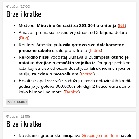
Jučer (17:00)
Brze i kratke
Medved:
Mirovine će rasti za 201.304 branitelja
(
N1
)
Amazon premašio tržišnu vrijednost od 3 bilijuna dolara
(
Bug
)
Reuters: Amerika potrošila
gotovo sve dalekometne
precizne rakete
u ratu protiv Irana (
Index
)
Rekordno nizak vodostaj Dunava u Budimpešti
otkrio je
ostatke dvojice njemačkih vojnika
iz Drugog sjvetskog
rata koji su više od osam desetljeća bili skriveni u riječnom
mulju,
zajedno s motociklom
(
tportal
)
Hrvati se opet sve više zadužuju: novih gotovinskih kredita
godišnje je gotovo 300.000, neki digli 2 tisuće eura samo
kako bi mogli na more (
Danica
)
Brze i kratke
Jučer (11:00)
Brze i kratke
Na stranici građanske inicijative
Gospić je naš dom
naveli