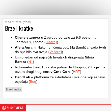
KATEGORIJE
18.01.2022. (07:00)
Brze i kratke
HRVATSKI
Cijene stanova
u Zagrebu porasle za 9,6 posto, na
WEB
Jadranu 8,9 posto (
Jutarnji
)
Afera Agram
: Nakon uhićenja optužila Bandića, sada tvrdi
da nije bila sva svoja (
Večernji
)
Umro jedan od najvećih hrvatskih dirigenata
Nikša
Bareza
(
N1
)
Rukometni Euro: Hrvatska pobijedila Ukrajinu, 20. siječnja
otvara drugi krug
protiv Crne Gore
(
HRT
)
BandLab
– platforma za skladatelje i sve one koji se tako
osjećaju (
Bug
)
Brze i kratke
SLIČNE VIJESTI