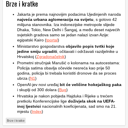
Brze i kratke
Jakarta je prema najnovijim podacima Ujedinjenih naroda
najveća urbana aglomeracija na svijetu
, s gotovo 42
milijuna stanovnika. Iza indonezijske metropole slijede
Dhaka, Tokio, New Delhi i Šangaj, a među deset najvećih
svjetskih gradova samo se jedan nalazi izvan Azije:
egipatski Kairo (
tportal
)
Ministarstvo gospodarstva
objavilo popis tvrtki koje
jedine smiju ugraditi
, očitavati i održavati razdjelnike u
Hrvatskoj (
Zgradonačelnik
)
Prometni stručnjak Marušić o kolonama na autocestama:
Policija satima obavlja očevide nesreća kao prije 50
godina, policija bi trebala koristiti dronove da se proces
ubrza (
N1
)
OpenAI-jev novi uređaj
bit će veličine hokejaškog paka
i skuplji od 300 dolara (
Bug
)
Hrvatska je nakon pobjeda Hajduka i Rijeke u trećem
pretkolu Konferencijske lige
doživjela skok na UEFA-
inoj ljestvici
nacionalnih koeficijenata, sad smo na 21.
mjestu (
Index
)
Brze i kratke