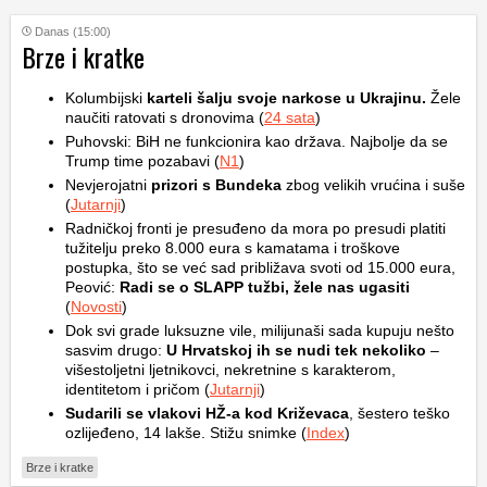
Danas (15:00)
Brze i kratke
Kolumbijski
karteli šalju svoje narkose u Ukrajinu.
Žele
naučiti ratovati s dronovima (
24 sata
)
Puhovski: BiH ne funkcionira kao država. Najbolje da se
Trump time pozabavi (
N1
)
Nevjerojatni
prizori s Bundeka
zbog velikih vrućina i suše
(
Jutarnji
)
Radničkoj fronti je presuđeno da mora po presudi platiti
tužitelju preko 8.000 eura s kamatama i troškove
postupka, što se već sad približava svoti od 15.000 eura,
Peović:
Radi se o SLAPP tužbi, žele nas ugasiti
(
Novosti
)
Dok svi grade luksuzne vile, milijunaši sada kupuju nešto
sasvim drugo:
U Hrvatskoj ih se nudi tek nekoliko
–
višestoljetni ljetnikovci, nekretnine s karakterom,
identitetom i pričom (
Jutarnji
)
Sudarili se vlakovi HŽ-a kod Križevaca
, šestero teško
ozlijeđeno, 14 lakše. Stižu snimke (
Index
)
Brze i kratke