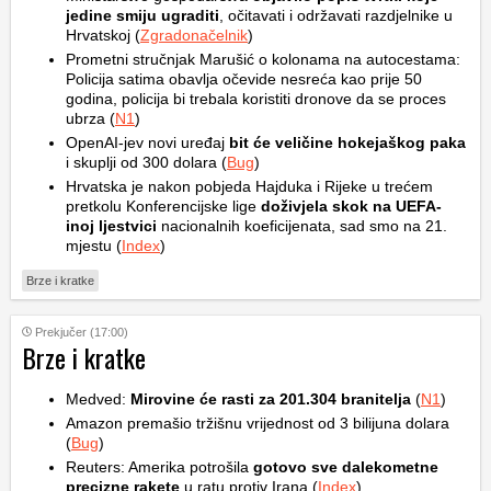
jedine smiju ugraditi
, očitavati i održavati razdjelnike u
Hrvatskoj (
Zgradonačelnik
)
Prometni stručnjak Marušić o kolonama na autocestama:
Policija satima obavlja očevide nesreća kao prije 50
godina, policija bi trebala koristiti dronove da se proces
ubrza (
N1
)
OpenAI-jev novi uređaj
bit će veličine hokejaškog paka
i skuplji od 300 dolara (
Bug
)
Hrvatska je nakon pobjeda Hajduka i Rijeke u trećem
pretkolu Konferencijske lige
doživjela skok na UEFA-
inoj ljestvici
nacionalnih koeficijenata, sad smo na 21.
mjestu (
Index
)
Brze i kratke
Prekjučer (17:00)
Brze i kratke
Medved:
Mirovine će rasti za 201.304 branitelja
(
N1
)
Amazon premašio tržišnu vrijednost od 3 bilijuna dolara
(
Bug
)
Reuters: Amerika potrošila
gotovo sve dalekometne
precizne rakete
u ratu protiv Irana (
Index
)