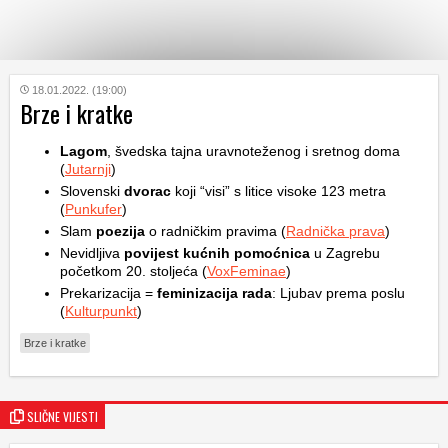
KATEGORIJE
18.01.2022. (19:00)
Brze i kratke
HRVATSKI
Lagom
, švedska tajna uravnoteženog i sretnog doma
WEB
(
Jutarnji
)
Slovenski
dvorac
koji “visi” s litice visoke 123 metra
(
Punkufer
)
Slam
poezija
o radničkim pravima (
Radnička prava
)
Nevidljiva
povijest kućnih pomoćnica
u Zagrebu
početkom 20. stoljeća (
VoxFeminae
)
Prekarizacija =
feminizacija rada
: Ljubav prema poslu
(
Kulturpunkt
)
Brze i kratke
SLIČNE VIJESTI