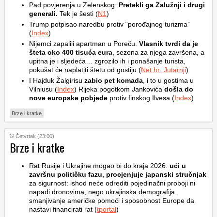
Pad povjerenja u Zelenskog:
Pretekli ga Zalužnji i drugi
generali.
Tek je šesti (
N1
)
Trump potpisao naredbu protiv “porođajnog turizma”
(
Index
)
Nijemci zapalili apartman u Poreču.
Vlasnik tvrdi da je
šteta oko 400 tisuća eura
, sezona za njega završena, a
upitna je i sljedeća… zgrozilo ih i ponašanje turista,
pokušat će naplatiti štetu od gostiju (
Net.hr
,
Jutarnji
)
I Hajduk Žalgirisu
zabio pet komada
, i to u gostima u
Vilniusu (
Index
) Rijeka pogotkom Jankovića
došla do
nove europske pobjede
protiv finskog Ilvesa (
Index
)
Brze i kratke
Četvrtak (23:00)
Brze i kratke
Rat Rusije i Ukrajine mogao bi do kraja 2026.
ući u
završnu političku fazu, procjenjuje japanski stručnjak
za sigurnost: ishod neće odrediti pojedinačni proboji ni
napadi dronovima, nego ukrajinska demografija,
smanjivanje američke pomoći i sposobnost Europe da
nastavi financirati rat (
tportal
)