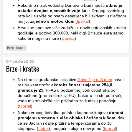
Rekordno nizak vodostaj Dunava u Budimpešti
otkrio je
ostatke dvojice njemačkih vojnika
iz Drugog sjvetskog
rata koji su više od osam desetljeća bili skriveni u riječnom
mulju,
zajedno s motociklom
(
tportal
)
Hrvati se opet sve više zadužuju: novih gotovinskih kredita
godišnje je gotovo 300.000, neki digli 2 tisuće eura samo
kako bi mogli na more (
Danica
)
Brze i kratke
Prekjučer (11:00)
Brze i kratke
Na stranici građanske inicijative
Gospić je naš dom
naveli
razinu katastrofe:
ekotoksičnost izmjerena 254,8,
granica je 25
, PFAS u podzemnoj vodi dvostruka od
dopuštene (prema direktivi EU), bakar u tlu sto puta viši,
voda mikrobiološki nije prikladna za ljudsku potrošnju…
(
tportal
)
Nakon vrućeg četvrtka, petak u kopnene krajeve
donosi
promjenu vremena s više oblaka i češćom kišom
, dok
će se Jadran i dalje pržiti na temperaturama do 38
stupnjeva (
Index
), moguće i olujno nevrijeme (
tportal
)