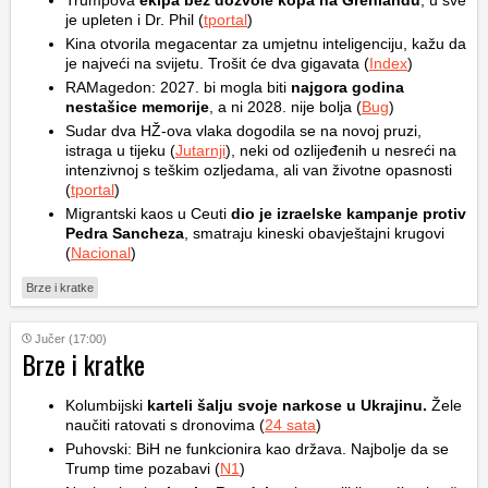
Trumpova
ekipa bez dozvole kopa na Grenlandu
, u sve
je upleten i Dr. Phil (
tportal
)
Kina otvorila megacentar za umjetnu inteligenciju, kažu da
je najveći na svijetu. Trošit će dva gigavata (
Index
)
RAMagedon: 2027. bi mogla biti
najgora godina
nestašice memorije
, a ni 2028. nije bolja (
Bug
)
Sudar dva HŽ-ova vlaka dogodila se na novoj pruzi,
istraga u tijeku (
Jutarnji
), neki od ozlijeđenih u nesreći na
intenzivnoj s teškim ozljedama, ali van životne opasnosti
(
tportal
)
Migrantski kaos u Ceuti
dio je izraelske kampanje protiv
Pedra Sancheza
, smatraju kineski obavještajni krugovi
(
Nacional
)
Brze i kratke
Jučer (17:00)
Brze i kratke
Kolumbijski
karteli šalju svoje narkose u Ukrajinu.
Žele
naučiti ratovati s dronovima (
24 sata
)
Puhovski: BiH ne funkcionira kao država. Najbolje da se
Trump time pozabavi (
N1
)