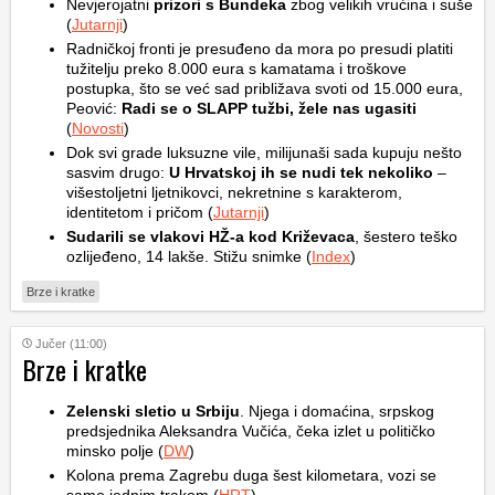
Nevjerojatni
prizori s Bundeka
zbog velikih vrućina i suše
(
Jutarnji
)
Radničkoj fronti je presuđeno da mora po presudi platiti
tužitelju preko 8.000 eura s kamatama i troškove
postupka, što se već sad približava svoti od 15.000 eura,
Peović:
Radi se o SLAPP tužbi, žele nas ugasiti
(
Novosti
)
Dok svi grade luksuzne vile, milijunaši sada kupuju nešto
sasvim drugo:
U Hrvatskoj ih se nudi tek nekoliko
–
višestoljetni ljetnikovci, nekretnine s karakterom,
identitetom i pričom (
Jutarnji
)
Sudarili se vlakovi HŽ-a kod Križevaca
, šestero teško
ozlijeđeno, 14 lakše. Stižu snimke (
Index
)
Brze i kratke
Jučer (11:00)
Brze i kratke
Zelenski sletio u Srbiju
. Njega i domaćina, srpskog
predsjednika Aleksandra Vučića, čeka izlet u političko
minsko polje (
DW
)
Kolona prema Zagrebu duga šest kilometara, vozi se