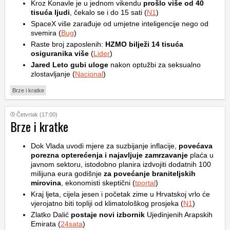
Kroz Konavle je u jednom vikendu
prošlo više od 40
tisuća ljudi
, čekalo se i do 15 sati (
N1
)
SpaceX više zarađuje od umjetne inteligencije nego od
svemira (
Bug
)
Raste broj zaposlenih:
HZMO bilježi 14 tisuća
osiguranika više
(
Lider
)
Jared Leto gubi uloge
nakon optužbi za seksualno
zlostavljanje (
Nacional
)
Brze i kratke
Četvrtak (17:00)
Brze i kratke
Dok Vlada uvodi mjere za suzbijanje inflacije,
povećava
porezna opterećenja i najavljuje zamrzavanje
plaća u
javnom sektoru, istodobno planira izdvojiti dodatnih 100
milijuna eura godišnje
za povećanje braniteljskih
mirovina
, ekonomisti skeptični (
tportal
)
Kraj ljeta, cijela jesen i početak zime u Hrvatskoj vrlo će
vjerojatno biti topliji od klimatološkog prosjeka (
N1
)
Zlatko Dalić
postaje novi izbornik
Ujedinjenih Arapskih
Emirata (
24sata
)