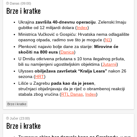
Danas (09:00)
Brze i kratke
Ukrajina
završila 40-dnevnu operaciju
. Zelenski:Imaju
gubitke od 12 milijardi dolara (
Index
)
Ministrica Vučković o Gospiću: Hrvatska nema odlagalište
opasnog otpada, radimo sve što je moguće (
N1
)
Plenković najavio bolje dane za starije:
Mirovine će
skočiti na 800 eura
(
Danica
)
U Drnišu otkrivena pršutana s 10 tona ilegalnog pršuta,
bili su namijenjeni ugostiteljskim objektima (
Jutarnji
)
Ulysses
obilježava završetak “Kralja Leara”
nakon 26
sezona (
HRT
)
Lišće u Zagrebu
pada kao da je jesen
,
stručnjaci objašnjavaju da je riječ o obrambenoj reakciji
stabala zbog vrućina (
RTL Danas
,
Index
)
Brze i kratke
Jučer (23:00)
Brze i kratke