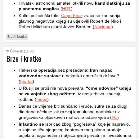
Hrvatski astronomi amateri otkrili novu
kandidatkinju za
planetarnu maglic
u (
HRT
)
Kultni psihološki triler
Cape Fear
vraća se kao serija,
glavnog negativca kojeg su utjelovili Robert de Niro i
Robert Mitchum glumi Javier Bardem (
Nacional
)
Brze i kratke
Četvrtak (11:00)
Brze i kratke
Hakerska operacija bez presedana
: Iran napao
vodovodne sustave
u nekoliko američkih država?
(
tportal
)
U Rusiji se proširila nova prevara,
“crne udovice” udaju
se za vojnike zbog odštete
, iz nasljedstva izbacuju
rodbinu (
Index
)
Danas će vrijeme biti sunčano i vruće, sutra se za drugi
dio dana očekuje jak razvoj kumulusne naoblake uz
grmljavinske pljuskove i mahovite udare vjetra (
N1
)
Infantino se
ispričao zbog “pogrešaka” koje je napravio,
a koje se tiču njegovog kontroverznog plana prodaje
udjela u nogometnim natjecanjima privatnim investitorima,