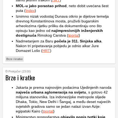
samo jednim trakom (
HRT
)
MOL-u jako porastao prihod
, neto dobit uvećana šest
puta (
Index
)
Iznimno nizak vodostaj Dunava otkrio je dijelove temelja
drevnog Konstantinova mosta, pruživši bugarskim
arheolozima rijetku priliku da dokumentiraju ono što
opisuju kao jedno od
najimpresivnijih inženjerskih
dostignuća
Rimskog Carstva (
tportal
)
Nadmetanjem za Baru
počela je 311. Sinjska alka
.
Nakon tri pripetavanja pobjedu je odnio alkar Jure
Domazet Lošo (
HRT
)
Brze i kratke
Prekjučer (23:00)
Brze i kratke
Jakarta je prema najnovijim podacima Ujedinjenih naroda
najveća urbana aglomeracija na svijetu
, s gotovo 42
milijuna stanovnika. Iza indonezijske metropole slijede
Dhaka, Tokio, New Delhi i Šangaj, a među deset najvećih
svjetskih gradova samo se jedan nalazi izvan Azije:
egipatski Kairo (
tportal
)
Ministarstvo gospodarstva
objavilo popis tvrtki koje