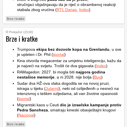
stručnjaci objašnjavaju da je riječ o obrambenoj reakciji
stabala zbog vrućina (
RTL Danas
,
Index
)
Brze i kratke
Prekjučer (23:00)
Brze i kratke
Trumpova
ekipa bez dozvole kopa na Grenlandu
, u sve
je upleten i Dr. Phil (
tportal
)
Kina otvorila megacentar za umjetnu inteligenciju, kažu da
je najveći na svijetu. Trošit će dva gigavata (
Index
)
RAMagedon: 2027. bi mogla biti
najgora godina
nestašice memorije
, a ni 2028. nije bolja (
Bug
)
Sudar dva HŽ-ova vlaka dogodila se na novoj pruzi,
istraga u tijeku (
Jutarnji
), neki od ozlijeđenih u nesreći na
intenzivnoj s teškim ozljedama, ali van životne opasnosti
(
tportal
)
Migrantski kaos u Ceuti
dio je izraelske kampanje protiv
Pedra Sancheza
, smatraju kineski obavještajni krugovi
(
Nacional
)
Brze i kratke