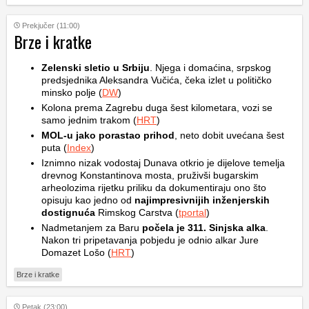
Prekjučer (11:00)
Brze i kratke
Zelenski sletio u Srbiju
. Njega i domaćina, srpskog
predsjednika Aleksandra Vučića, čeka izlet u političko
minsko polje (
DW
)
Kolona prema Zagrebu duga šest kilometara, vozi se
samo jednim trakom (
HRT
)
MOL-u jako porastao prihod
, neto dobit uvećana šest
puta (
Index
)
Iznimno nizak vodostaj Dunava otkrio je dijelove temelja
drevnog Konstantinova mosta, pruživši bugarskim
arheolozima rijetku priliku da dokumentiraju ono što
opisuju kao jedno od
najimpresivnijih inženjerskih
dostignuća
Rimskog Carstva (
tportal
)
Nadmetanjem za Baru
počela je 311. Sinjska alka
.
Nakon tri pripetavanja pobjedu je odnio alkar Jure
Domazet Lošo (
HRT
)
Brze i kratke
Petak (23:00)