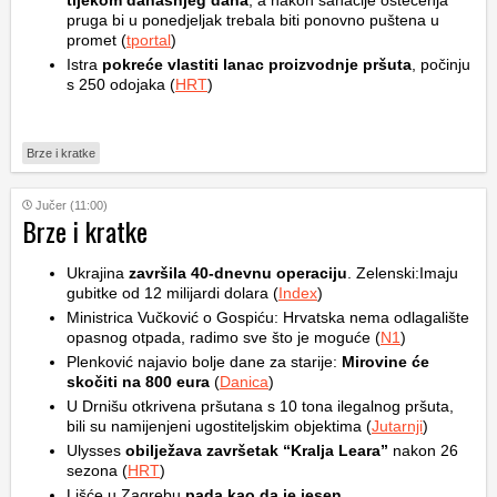
tijekom današnjeg dana
, a nakon sanacije oštećenja
pruga bi u ponedjeljak trebala biti ponovno puštena u
promet (
tportal
)
Istra
pokreće vlastiti lanac proizvodnje pršuta
, počinju
s 250 odojaka (
HRT
)
Brze i kratke
Jučer (11:00)
Brze i kratke
Ukrajina
završila 40-dnevnu operaciju
. Zelenski:Imaju
gubitke od 12 milijardi dolara (
Index
)
Ministrica Vučković o Gospiću: Hrvatska nema odlagalište
opasnog otpada, radimo sve što je moguće (
N1
)
Plenković najavio bolje dane za starije:
Mirovine će
skočiti na 800 eura
(
Danica
)
U Drnišu otkrivena pršutana s 10 tona ilegalnog pršuta,
bili su namijenjeni ugostiteljskim objektima (
Jutarnji
)
Ulysses
obilježava završetak “Kralja Leara”
nakon 26
sezona (
HRT
)
Lišće u Zagrebu
pada kao da je jesen
,