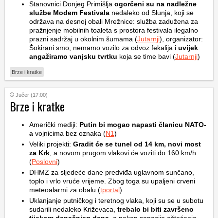
Stanovnici Donjeg Primišlja
ogorčeni su na nadležne
službe Modem Festivala
nedaleko od Slunja, koji se
održava na desnoj obali Mrežnice: služba zadužena za
pražnjenje mobilnih toaleta s prostora festivala ilegalno
prazni sadržaj u okolnim šumama (
Jutarnji
), organizator:
Šokirani smo, nemamo vozilo za odvoz fekalija i
uvijek
angažiramo vanjsku tvrtku
koja se time bavi (
Jutarnji
)
Brze i kratke
Jučer (17:00)
Brze i kratke
Američki mediji:
Putin bi mogao napasti članicu NATO-
a
vojnicima bez oznaka (
N1
)
Veliki projekti:
Gradit će se tunel od 14 km, novi most
za Krk
, a novom prugom vlakovi će voziti do 160 km/h
(
Poslovni
)
DHMZ za sljedeće dane predviđa uglavnom sunčano,
toplo i vrlo vruće vrijeme. Zbog toga su upaljeni crveni
meteoalarmi za obalu (
tportal
)
Uklanjanje putničkog i teretnog vlaka, koji su se u subotu
sudarili nedaleko Križevaca,
trebalo bi biti završeno