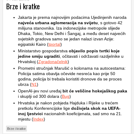
Brze i kratke
Jakarta je prema najnovijim podacima Ujedinjenih naroda
najveća urbana aglomeracija na svijetu
, s gotovo 42
milijuna stanovnika. Iza indonezijske metropole slijede
Dhaka, Tokio, New Delhi i Šangaj, a među deset najvećih
svjetskih gradova samo se jedan nalazi izvan Azije:
egipatski Kairo (
tportal
)
Ministarstvo gospodarstva
objavilo popis tvrtki koje
jedine smiju ugraditi
, očitavati i održavati razdjelnike u
Hrvatskoj (
Zgradonačelnik
)
Prometni stručnjak Marušić o kolonama na autocestama:
Policija satima obavlja očevide nesreća kao prije 50
godina, policija bi trebala koristiti dronove da se proces
ubrza (
N1
)
OpenAI-jev novi uređaj
bit će veličine hokejaškog paka
i skuplji od 300 dolara (
Bug
)
Hrvatska je nakon pobjeda Hajduka i Rijeke u trećem
pretkolu Konferencijske lige
doživjela skok na UEFA-
inoj ljestvici
nacionalnih koeficijenata, sad smo na 21.
mjestu (
Index
)
Brze i kratke