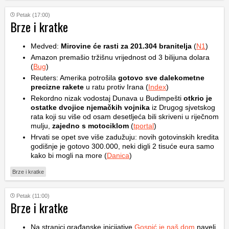
Petak (17:00)
Brze i kratke
Medved:
Mirovine će rasti za 201.304 branitelja
(
N1
)
Amazon premašio tržišnu vrijednost od 3 bilijuna dolara
(
Bug
)
Reuters: Amerika potrošila
gotovo sve dalekometne
precizne rakete
u ratu protiv Irana (
Index
)
Rekordno nizak vodostaj Dunava u Budimpešti
otkrio je
ostatke dvojice njemačkih vojnika
iz Drugog sjvetskog
rata koji su više od osam desetljeća bili skriveni u riječnom
mulju,
zajedno s motociklom
(
tportal
)
Hrvati se opet sve više zadužuju: novih gotovinskih kredita
godišnje je gotovo 300.000, neki digli 2 tisuće eura samo
kako bi mogli na more (
Danica
)
Brze i kratke
Petak (11:00)
Brze i kratke
Na stranici građanske inicijative
Gospić je naš dom
naveli