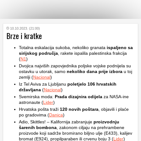
KATEGORIJE
10.10.2023. (21:00)
Brze i kratke
HRVATSKI
Totalna eskalacija sukoba, nekoliko granata
ispaljeno sa
WEB
sirijskog područja
, rakete ispalila palestinska frakcija
(
N1
)
Dvojica najviših zapovjednika poljske vojske podnijela su
ostavku u utorak, samo
nekoliko dana prije izbora
u toj
zemlji (
Nacional
)
Iz Tel Aviva za Ljubljanu
poletjelo 106 hrvatskih
državljana
(
Nacional
)
Svemirska moda:
Prada dizajnira odijela
za NASA-ine
astronaute (
Lider
)
Hrvatska pošta traži
120 novih poštara
, objavili i plaće
po gradovima (
Danica
)
Adio, Skittles! – Kalifornija zabranjuje
proizvodnju
šarenih bombona
, zakonom ciljaju na prehrambene
proizvode koji sadrže bromirano biljno ulje (E433), kalijev
bromat (E924), propilparaben ili crvenu boju 3 (
Lider
)