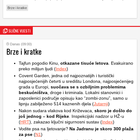
Brze i kratke
SLIČNE VIJESTI
Danas (09:00)
Brze i kratke
Tajfun pogodio Kinu,
otkazane tisuće letova
. Evakuirano
preko milijun ljudi (
Index
)
Covent Garden, jedna od najpoznatijih i turistički
najposjećenijih četvrti u središtu Londona, najposjećenijeg
grada u Europi,
suočava se s ozbiljnim problemima
beskućništva
, droge i kriminala. Lokalni stanovnici i
zaposlenici područje opisuju kao “zombi-zonu”, samo u
lipnju zabilježeno 514 kaznenih djela (
Jutarnji
)
Nakon sudara vlakova kod Križevaca,
skoro je došlo do
još jednog – kod Rijeke
. Inspekcijski nadzor u HŽ-u
(
HRT
), zakazao ključni sigurnosni sustav (
Index
)
Vodite psa na ljetovanje?
Na Jadranu je skoro 300 plaža
za pse
(
N1
)