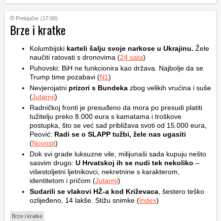
Prekjučer (17:00)
Brze i kratke
Kolumbijski
karteli šalju svoje narkose u Ukrajinu.
Žele
naučiti ratovati s dronovima (
24 sata
)
Puhovski: BiH ne funkcionira kao država. Najbolje da se
Trump time pozabavi (
N1
)
Nevjerojatni
prizori s Bundeka
zbog velikih vrućina i suše
(
Jutarnji
)
Radničkoj fronti je presuđeno da mora po presudi platiti
tužitelju preko 8.000 eura s kamatama i troškove
postupka, što se već sad približava svoti od 15.000 eura,
Peović:
Radi se o SLAPP tužbi, žele nas ugasiti
(
Novosti
)
Dok svi grade luksuzne vile, milijunaši sada kupuju nešto
sasvim drugo:
U Hrvatskoj ih se nudi tek nekoliko
–
višestoljetni ljetnikovci, nekretnine s karakterom,
identitetom i pričom (
Jutarnji
)
Sudarili se vlakovi HŽ-a kod Križevaca
, šestero teško
ozlijeđeno, 14 lakše. Stižu snimke (
Index
)
Brze i kratke