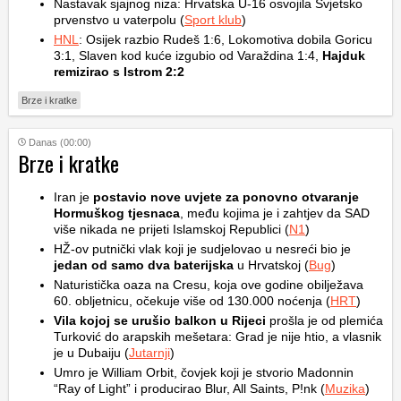
Nastavak sjajnog niza: Hrvatska U-16 osvojila Svjetsko
prvenstvo u vaterpolu (
Sport klub
)
HNL
: Osijek razbio Rudeš 1:6, Lokomotiva dobila Goricu
3:1, Slaven kod kuće izgubio od Varaždina 1:4,
Hajduk
remizirao s Istrom 2:2
Brze i kratke
Danas (00:00)
Brze i kratke
Iran je
postavio nove uvjete za ponovno otvaranje
Hormuškog tjesnaca
, među kojima je i zahtjev da SAD
više nikada ne prijeti Islamskoj Republici (
N1
)
HŽ-ov putnički vlak koji je sudjelovao u nesreći bio je
jedan od samo dva baterijska
u Hrvatskoj (
Bug
)
Naturistička oaza na Cresu, koja ove godine obilježava
60. obljetnicu, očekuje više od 130.000 noćenja (
HRT
)
Vila kojoj se urušio balkon u Rijeci
prošla je od plemića
Turković do arapskih mešetara: Grad je nije htio, a vlasnik
je u Dubaiju (
Jutarnji
)
Umro je William Orbit, čovjek koji je stvorio Madonnin
“Ray of Light” i producirao Blur, All Saints, P!nk (
Muzika
)