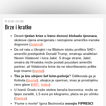
KATEGORIJE
10.05. (21:00)
Brze i kratke
HRVATSKI
Deseti
tjedan krize u Iranu donosi blokadu tjesnaca
,
WEB
skokove cijena energenata i neizvjesne američko-iranske
dogovore (
Jutarnji
)
Da od rata u Ukrajini i na Bliskom istoku profitira SAD i
američki predsjednik Donald Trump, smatraju analitičari
Neven Vidaković i Ivica Jakić. S druge strane, Jakić
smatra da Hrvatska može postati pouzdani američki
partner, ali Vidakovića brine da ne iskorištavamo prilike
koje imamo (
tportal
)
Tko je bio ubijeni šef krim-policije
? Odlikovala ga je
Kolinda (
tportal
), ubojica je operiran, imao je prostrijelnu
ranu glave (
HRT
,
Index
)
U Ivanić Gradu traže stotine berača borovnica: može se
lijepo zaraditi, 1,5 eura po kilogramu, plaća se po učinku
(
Danica
)
‘Fiume o morte!’ Igora Bezinovića
osvojio FIPRESCI