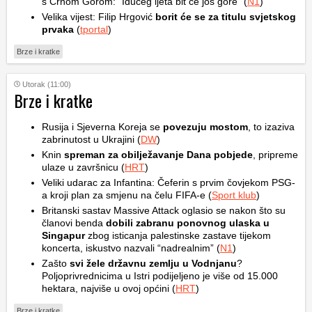
s Crnom Gorom: “Idućeg ljeta bit će još gore” (
N1
)
Velika vijest: Filip Hrgović
borit će se za titulu svjetskog
prvaka
(
tportal
)
Brze i kratke
Utorak (11:00)
Brze i kratke
Rusija i Sjeverna Koreja se
povezuju mostom
, to izaziva
zabrinutost u Ukrajini (
DW
)
Knin
spreman za obilježavanje Dana pobjede
, pripreme
ulaze u završnicu (
HRT
)
Veliki udarac za Infantina: Čeferin s prvim čovjekom PSG-
a kroji plan za smjenu na čelu FIFA-e (
Sport klub
)
Britanski sastav Massive Attack oglasio se nakon što su
članovi benda
dobili zabranu ponovnog ulaska u
Singapur
zbog isticanja palestinske zastave tijekom
koncerta, iskustvo nazvali “nadrealnim” (
N1
)
Zašto
svi žele državnu zemlju u Vodnjanu
?
Poljoprivrednicima u Istri podijeljeno je više od 15.000
hektara, najviše u ovoj općini (
HRT
)
Brze i kratke