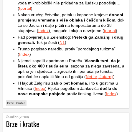
voda mikrobiološki nije prikladna za ljudsku potrošnju…
(
tportal
)
Nakon vrućeg četvrtka, petak u kopnene krajeve
donosi
promjenu vremena s više oblaka i češćom kišom
, dok
će se Jadran i dalje pržiti na temperaturama do 38
stupnjeva (
Index
), moguće i olujno nevrijeme (
tportal
)
Pad povjerenja u Zelenskog:
Pretekli ga Zalužnji i drugi
generali.
Tek je šesti (
N1
)
Trump potpisao naredbu protiv “porođajnog turizma”
(
Index
)
Nijemci zapalili apartman u Poreču.
Vlasnik tvrdi da je
šteta oko 400 tisuća eura
, sezona za njega završena, a
upitna je i sljedeća… zgrozilo ih i ponašanje turista,
pokušat će naplatiti štetu od gostiju (
Net.hr
,
Jutarnji
)
I Hajduk Žalgirisu
zabio pet komada
, i to u gostima u
Vilniusu (
Index
) Rijeka pogotkom Jankovića
došla do
nove europske pobjede
protiv finskog Ilvesa (
Index
)
Brze i kratke
Jučer (23:00)
Brze i kratke