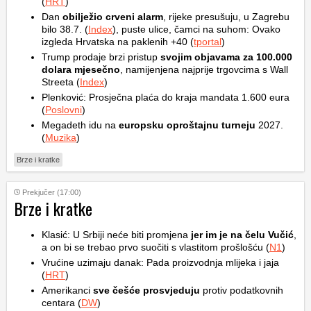
(
HRT
)
Dan
obilježio crveni alarm
, rijeke presušuju, u Zagrebu
bilo 38.7. (
Index
), puste ulice, čamci na suhom: Ovako
izgleda Hrvatska na paklenih +40 (
tportal
)
Trump prodaje brzi pristup
svojim objavama za 100.000
dolara mjesečno
, namijenjena najprije trgovcima s Wall
Streeta (
Index
)
Plenković: Prosječna plaća do kraja mandata 1.600 eura
(
Poslovni
)
Megadeth idu na
europsku oproštajnu turneju
2027.
(
Muzika
)
Brze i kratke
Prekjučer (17:00)
Brze i kratke
Klasić: U Srbiji neće biti promjena
jer im je na čelu Vučić
,
a on bi se trebao prvo suočiti s vlastitom prošlošću (
N1
)
Vrućine uzimaju danak: Pada proizvodnja mlijeka i jaja
(
HRT
)
Amerikanci
sve češće prosvjeduju
protiv podatkovnih
centara (
DW
)