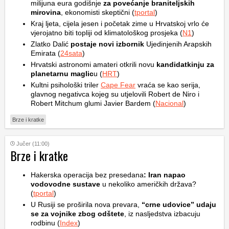
milijuna eura godišnje
za povećanje braniteljskih
mirovina
, ekonomisti skeptični (
tportal
)
Kraj ljeta, cijela jesen i početak zime u Hrvatskoj vrlo će
vjerojatno biti topliji od klimatološkog prosjeka (
N1
)
Zlatko Dalić
postaje novi izbornik
Ujedinjenih Arapskih
Emirata (
24sata
)
Hrvatski astronomi amateri otkrili novu
kandidatkinju za
planetarnu maglic
u (
HRT
)
Kultni psihološki triler
Cape Fear
vraća se kao serija,
glavnog negativca kojeg su utjelovili Robert de Niro i
Robert Mitchum glumi Javier Bardem (
Nacional
)
Brze i kratke
Jučer (11:00)
Brze i kratke
Hakerska operacija bez presedana
: Iran napao
vodovodne sustave
u nekoliko američkih država?
(
tportal
)
U Rusiji se proširila nova prevara,
“crne udovice” udaju
se za vojnike zbog odštete
, iz nasljedstva izbacuju
rodbinu (
Index
)