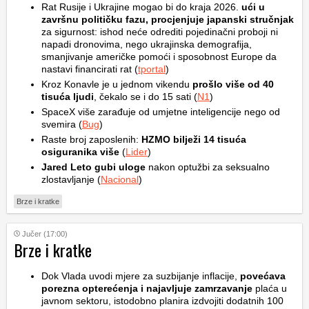
Rat Rusije i Ukrajine mogao bi do kraja 2026.
ući u
završnu političku fazu, procjenjuje japanski stručnjak
za sigurnost: ishod neće odrediti pojedinačni proboji ni
napadi dronovima, nego ukrajinska demografija,
smanjivanje američke pomoći i sposobnost Europe da
nastavi financirati rat (
tportal
)
Kroz Konavle je u jednom vikendu
prošlo više od 40
tisuća ljudi
, čekalo se i do 15 sati (
N1
)
SpaceX više zarađuje od umjetne inteligencije nego od
svemira (
Bug
)
Raste broj zaposlenih:
HZMO bilježi 14 tisuća
osiguranika više
(
Lider
)
Jared Leto gubi uloge
nakon optužbi za seksualno
zlostavljanje (
Nacional
)
Brze i kratke
Jučer (17:00)
Brze i kratke
Dok Vlada uvodi mjere za suzbijanje inflacije,
povećava
porezna opterećenja i najavljuje zamrzavanje
plaća u
javnom sektoru, istodobno planira izdvojiti dodatnih 100