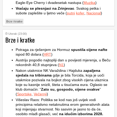
Eagle-Eye Cherry i dvadesetak nastupa (
Muzika
)
Vraćaju se plesnjaci na Zrinjevac
. Svakog petka i
subote zaplešite u ljetno veče (
putni
kofer
,
Nacional
)
Brze i kratke
Utorak (23:00)
Brze i kratke
Potraga za rješenjem za Hormuz
spustila cijene nafte
ispod 80 dolara (
HRT
)
Austriju pogodio najtopliji dan u povijesti mjerenja, u Beču
rekordnih 40,8 stupnjeva (
N1
)
Nakon utakmice NK Varaždina i Hajduka
zapaljena
sjedala na tribinama
gdje je bila Torcida, koja je uoči
utakmice pozivala na bojkot zbog visokih cijena ulaznica
koje su kasnije snizili, šteta u tisućama eura. Oglasio se
klub domaćin: “
Zato su, gospodo, cijene ovakve
”
(
Sportske
,
Večernji
)
Višeslav Raos: Politika se kod nas još uvijek vodi
principima relativno netaknutima erom generativnih alata
koji mijenjaju stvarnost. No sasvim je jasno to da će,
osobito mlađi glasači, već
na idućim izborima 2028.