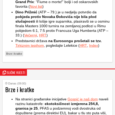
Grand Prix
: “Fiume o morte!” bolji i od oskarovskih
favorita (
Novi list
)
Dino Prižmić
(ATP – 79.) je u nedjelju potvrdio da
pobjeda protiv Novaka Đokovića nije bila plod
slučajnosti
ili lošije igre suparnika, plasiravši se u osminu
finala Masters 1000 turnira na zemljanoj podlozi u Rimu
pobjedom 6:1, 7:5 protiv Francuza Uga Humberta (ATP –
33.) (
Večernji
,
HRT
)
Predstavnici država
na Eurosongu prošetali se tzv.
Tirkiznim tepihom
, pogledajte Lelekice (
HRT
,
Index
)
Brze i kratke
SLIČNE VIJESTI
Danas (09:00)
Brze i kratke
Na stranici građanske inicijative
Gospić je naš dom
naveli
razinu katastrofe:
ekotoksičnost izmjerena 254,8,
granica je 25
, PFAS u podzemnoj vodi dvostruka od
dopuštene (prema direktivi EU), bakar u tlu sto puta viši,