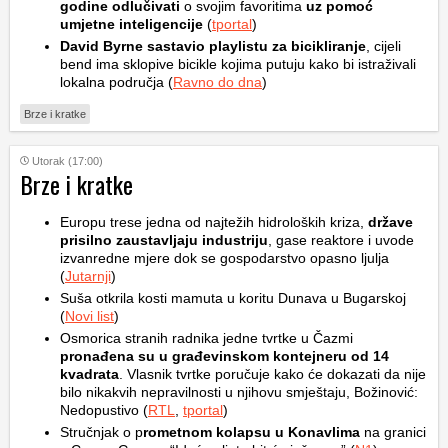
godine odlučivati
o svojim favoritima
uz pomoć
umjetne inteligencije
(
tportal
)
David Byrne sastavio playlistu za bicikliranje
, cijeli
bend ima sklopive bicikle kojima putuju kako bi istraživali
lokalna područja (
Ravno do dna
)
Brze i kratke
Utorak (17:00)
Brze i kratke
Europu trese jedna od najtežih hidroloških kriza,
države
prisilno zaustavljaju industriju
, gase reaktore i uvode
izvanredne mjere dok se gospodarstvo opasno ljulja
(
Jutarnji
)
Suša otkrila kosti mamuta u koritu Dunava u Bugarskoj
(
Novi list
)
Osmorica stranih radnika jedne tvrtke u Čazmi
pronađena su u građevinskom kontejneru od 14
kvadrata
. Vlasnik tvrtke poručuje kako će dokazati da nije
bilo nikakvih nepravilnosti u njihovu smještaju, Božinović:
Nedopustivo (
RTL
,
tportal
)
Stručnjak o p
rometnom kolapsu u Konavlima
na granici