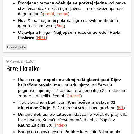
Promjena vremena
očekuje se potkraj tjedna
, od petka
stiže više oblaka, kiša i grmljavina… no, osvježenje neće
dugo trajati (
tportal
,
tportal
)
Novi Xbox mogao bi pokretati igre sa svih prethodnih
generacija konzole (
Bug
)
Objavljena knjiga
“Najljepše hrvatske uvrede”
Pavla
Pavličića (
HRT
)
Brze i kratke
Prekjučer (11:00)
Brze i kratke
Ruske snage
napale su ukrajinski glavni grad Kijev
balističkim projektilima u srijedu ujutro, pri čemu je
poginulo najmanje 14 osoba, a ranjeno ih je 22, oštećene
zgrade u nekoliko četvrti (
Jutarnji
)
Tradicionalnom budnicom Knin
počeo proslavu 31.
obljetnice Oluje
: Stiže državni vrh i tisuće građana (
N1
)
Dinamo
deklasirao Litavce
i došao na korak do play-offa
Lige prvaka, Kovačevićeva momčad dobila Sopićev
Kauno Žalgiris 5:0 (
Index
)
Boogaloo najavio jesen: Partibrejkers, Tito & Tarantula,