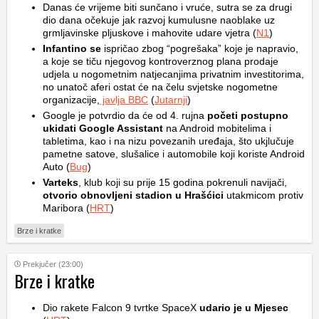
Danas će vrijeme biti sunčano i vruće, sutra se za drugi
dio dana očekuje jak razvoj kumulusne naoblake uz
grmljavinske pljuskove i mahovite udare vjetra (
N1
)
Infantino se
ispričao zbog “pogrešaka” koje je napravio,
a koje se tiču njegovog kontroverznog plana prodaje
udjela u nogometnim natjecanjima privatnim investitorima,
no unatoč aferi ostat će na čelu svjetske nogometne
organizacije,
javlja BBC
(
Jutarnji
)
Google je potvrdio da će od 4. rujna
početi postupno
ukidati Google Assistant
na Android mobitelima i
tabletima, kao i na nizu povezanih uređaja, što ukjlučuje
pametne satove, slušalice i automobile koji koriste Android
Auto (
Bug
)
Varteks
, klub koji su prije 15 godina pokrenuli navijači,
otvorio obnovljeni stadion u Hrašćici
utakmicom protiv
Maribora (
HRT
)
Brze i kratke
Prekjučer (23:00)
Brze i kratke
Dio rakete Falcon 9 tvrtke SpaceX
udario je u Mjesec