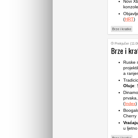
Novi Xb
konzole
Objavlj
(
HRT
)
Brze i kratke
Prekjučer (11:0
Brze i kra
Ruske 
projekt
a ranje
Tradic
Oluje
: 
Dinam
prvaka,
(
Index
)
Boogalo
Cherry 
Vraćaju
u ljetno