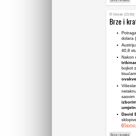
Brze i kratke
Utorak (23:00)
Brze i kra
Potrag
dolara 
Austrij
40,8 st
Nakon 
tribin
bojkot z
tisućam
ovakv
Višesla
netaknu
sasvim 
izbori
umjetne
David B
sklopive
(
Ravno
Brze i kratke