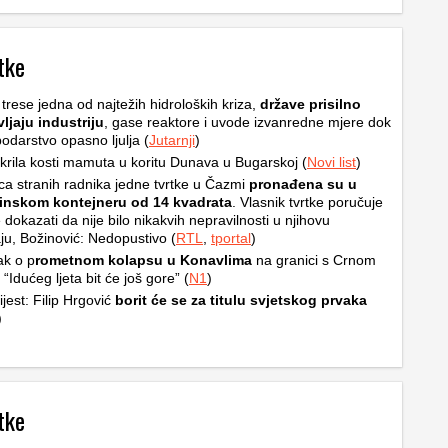
tke
trese jedna od najtežih hidroloških kriza,
države prisilno
ljaju industriju
, gase reaktore i uvode izvanredne mjere dok
odarstvo opasno ljulja (
Jutarnji
)
krila kosti mamuta u koritu Dunava u Bugarskoj (
Novi list
)
a stranih radnika jedne tvrtke u Čazmi
pronađena su u
inskom kontejneru od 14 kvadrata
. Vlasnik tvrtke poručuje
 dokazati da nije bilo nikakvih nepravilnosti u njihovu
ju, Božinović: Nedopustivo (
RTL
,
tportal
)
ak o p
rometnom kolapsu u Konavlima
na granici s Crnom
“Idućeg ljeta bit će još gore” (
N1
)
ijest: Filip Hrgović
borit će se za titulu svjetskog prvaka
)
tke