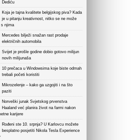
Dediću
Koja je tajna kvalitete belgijskog piva? Kada
je u pitanju kreativnost, nitko se ne može
i s njima
Mercedes bilježi snažan rast prodaje
električnih automobila
Svijet je prošle godine dobio gotovo milijun
novih milijunaša
10 prečaca u Windowsima koje biste odmah
trebali početi koristiti
Mikrozelenje – kako ga uzgojiti i na što
paziti
Norveški junak Svjetskog prvenstva
Haaland već planira život na farmi nakon
etne karijere
Rođeni ste 10. srpnja? U Karlovcu možete
besplatno posjetiti Nikola Tesla Experience
r