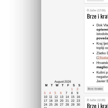
Jučer (17:00)
Brze i kra
Dok Vla
optere
istodob
poveća
Kraj lje
topliji 
Zlatko 
(
24sata
Hrvatsk
maglic
Kultni p
negativ
Javier 
August 2026
M
T
W
T
F
S
S
Brze i kratke
1
2
3
4
5
6
7
8
9
10
11
12
13
14
15
16
Jučer (11:00)
17
18
19
20
21
22
23
Brze i kra
24
25
26
27
28
29
30