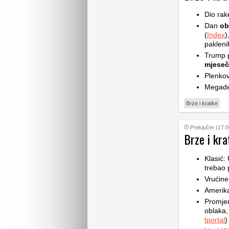
Dio rak
Dan
ob
(
Index
)
pakleni
Trump p
mjese
Plenkov
Megade
Brze i kratke
Prekjučer (17:0
Brze i kra
Klasić:
trebao 
Vrućine
Amerik
Promje
oblaka,
tportal
)