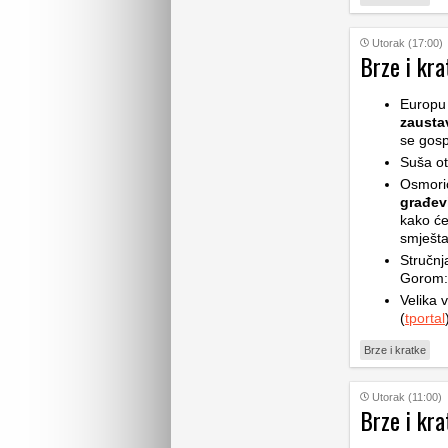
Utorak (17:00)
Brze i kra
Europu 
zaustav
se gosp
Suša ot
Osmoric
građev
kako će
smješta
Stručnj
Gorom: 
Velika v
(
tportal
Brze i kratke
Utorak (11:00)
Brze i kra