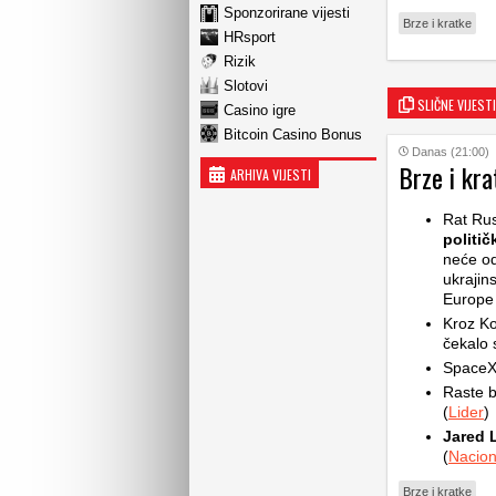
Sponzorirane vijesti
Brze i kratke
HRsport
Rizik
Slotovi
SLIČNE VIJESTI
Casino igre
Bitcoin Casino Bonus
Danas (21:00)
Brze i kra
ARHIVA VIJESTI
Rat Rus
politič
neće od
ukrajin
Europe d
Kroz Ko
čekalo s
SpaceX 
Raste b
(
Lider
)
Jared 
(
Nacion
Brze i kratke