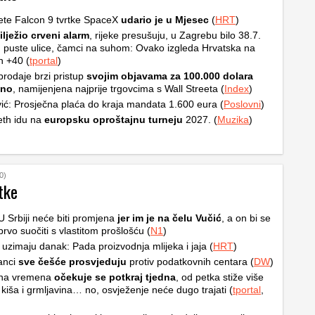
ete Falcon 9 tvrtke SpaceX
udario je u Mjesec
(
HRT
)
ilježio crveni alarm
, rijeke presušuju, u Zagrebu bilo 38.7.
, puste ulice, čamci na suhom: Ovako izgleda Hrvatska na
h +40 (
tportal
)
rodaje brzi pristup
svojim objavama za 100.000 dolara
čno
, namijenjena najprije trgovcima s Wall Streeta (
Index
)
ić: Prosječna plaća do kraja mandata 1.600 eura (
Poslovni
)
th idu na
europsku oproštajnu turneju
2027. (
Muzika
)
0)
tke
 U Srbiji neće biti promjena
jer im je na čelu Vučić
, a on bi se
prvo suočiti s vlastitom prošlošću (
N1
)
 uzimaju danak: Pada proizvodnja mlijeka i jaja (
HRT
)
anci
sve češće prosvjeduju
protiv podatkovnih centara (
DW
)
na vremena
očekuje se potkraj tjedna
, od petka stiže više
 kiša i grmljavina… no, osvježenje neće dugo trajati (
tportal
,