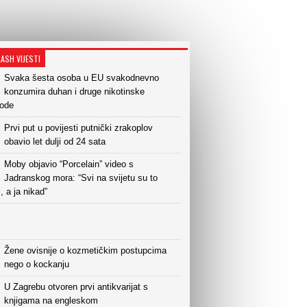
LASH VIJESTI
Svaka šesta osoba u EU svakodnevno
konzumira duhan i druge nikotinske
vode
Prvi put u povijesti putnički zrakoplov
obavio let dulji od 24 sata
Moby objavio “Porcelain” video s
Jadranskog mora: “Svi na svijetu su to
i, a ja nikad”
Žene ovisnije o kozmetičkim postupcima
nego o kockanju
U Zagrebu otvoren prvi antikvarijat s
knjigama na engleskom