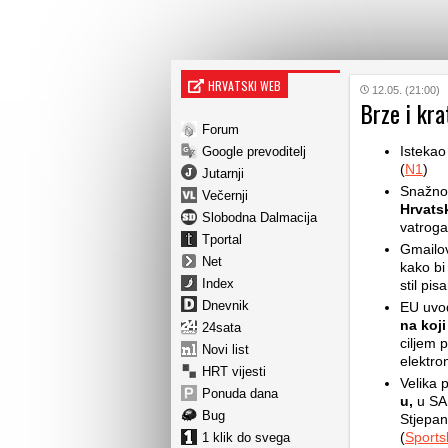
HRVATSKI WEB
12.05. (21:00)
Brze i kra
Forum
Istekao
Google prevoditelj
(
N1
)
Jutarnji
Snažno
Večernji
Hrvats
Slobodna Dalmacija
vatroga
Tportal
Gmailov
Net
kako bi
Index
stil pis
Dnevnik
EU uvod
na koji
24sata
ciljem 
Novi list
elektro
HRT vijesti
Velika 
Ponuda dana
u,
u SAD
Bug
Stjepan
(
Sports
1 klik do svega