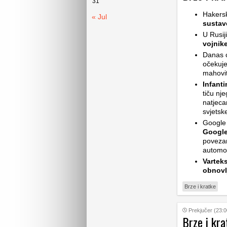
31
Hakers
« Jul
sustav
U Rusij
vojnik
Danas ć
očekuje
mahovit
Infant
tiču nj
natjeca
svjetsk
Google 
Google
povezan
automob
Vartek
obnovl
Brze i kratke
Prekjučer (23:0
Brze i kra