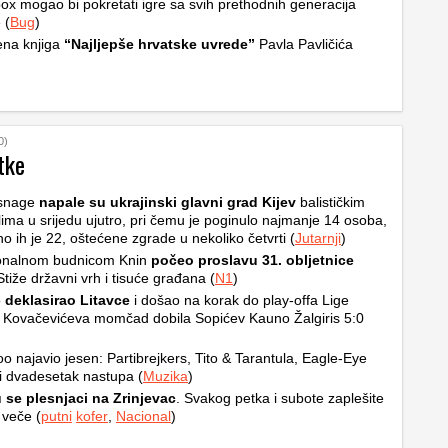
ox mogao bi pokretati igre sa svih prethodnih generacija
 (
Bug
)
ena knjiga
“Najljepše hrvatske uvrede”
Pavla Pavličića
0)
tke
snage
napale su ukrajinski glavni grad Kijev
balističkim
ilima u srijedu ujutro, pri čemu je poginulo najmanje 14 osoba,
no ih je 22, oštećene zgrade u nekoliko četvrti (
Jutarnji
)
ionalnom budnicom Knin
počeo proslavu 31. obljetnice
Stiže državni vrh i tisuće građana (
N1
)
o
deklasirao Litavce
i došao na korak do play-offa Lige
 Kovačevićeva momčad dobila Sopićev Kauno Žalgiris 5:0
o najavio jesen: Partibrejkers, Tito & Tarantula, Eagle-Eye
i dvadesetak nastupa (
Muzika
)
 se plesnjaci na Zrinjevac
. Svakog petka i subote zaplešite
 veče (
putni
kofer
,
Nacional
)