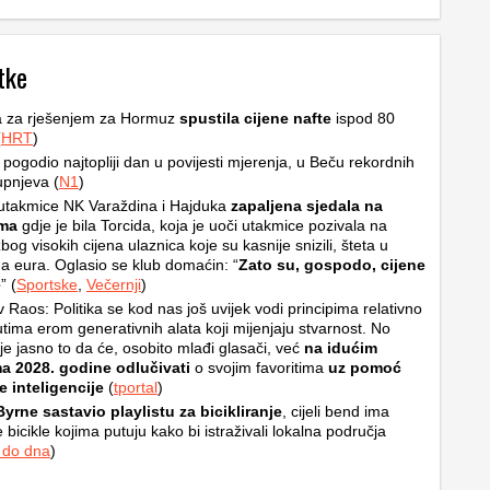
tke
a za rješenjem za Hormuz
spustila cijene nafte
ispod 80
(
HRT
)
u pogodio najtopliji dan u povijesti mjerenja, u Beču rekordnih
upnjeva (
N1
)
utakmice NK Varaždina i Hajduka
zapaljena sjedala na
ama
gdje je bila Torcida, koja je uoči utakmice pozivala na
bog visokih cijena ulaznica koje su kasnije snizili, šteta u
a eura. Oglasio se klub domaćin: “
Zato su, gospodo, cijene
e
” (
Sportske
,
Večernji
)
v Raos: Politika se kod nas još uvijek vodi principima relativno
tima erom generativnih alata koji mijenjaju stvarnost. No
je jasno to da će, osobito mlađi glasači, već
na idućim
ma 2028. godine odlučivati
o svojim favoritima
uz pomoć
 inteligencije
(
tportal
)
yrne sastavio playlistu za bicikliranje
, cijeli bend ima
 bicikle kojima putuju kako bi istraživali lokalna područja
 do dna
)