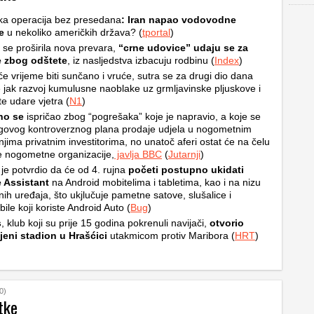
ka operacija bez presedana
: Iran napao vodovodne
e
u nekoliko američkih država? (
tportal
)
i se proširila nova prevara,
“crne udovice” udaju se za
e zbog odštete
, iz nasljedstva izbacuju rodbinu (
Index
)
e vrijeme biti sunčano i vruće, sutra se za drugi dio dana
 jak razvoj kumulusne naoblake uz grmljavinske pljuskove i
e udare vjetra (
N1
)
ino se
ispričao zbog “pogrešaka” koje je napravio, a koje se
egovog kontroverznog plana prodaje udjela u nogometnim
njima privatnim investitorima, no unatoč aferi ostat će na čelu
e nogometne organizacije,
javlja BBC
(
Jutarnji
)
je potvrdio da će od 4. rujna
početi postupno ukidati
 Assistant
na Android mobitelima i tabletima, kao i na nizu
ih uređaja, što ukjlučuje pametne satove, slušalice i
ile koji koriste Android Auto (
Bug
)
s
, klub koji su prije 15 godina pokrenuli navijači,
otvorio
jeni stadion u Hrašćici
utakmicom protiv Maribora (
HRT
)
0)
tke