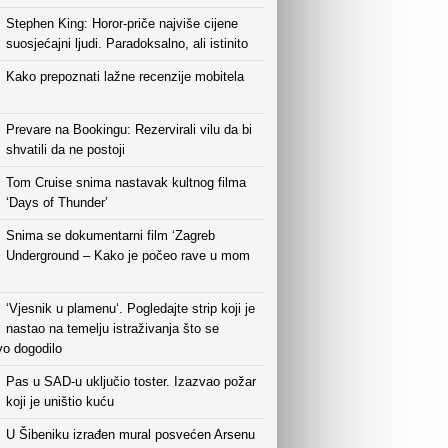
Stephen King: Horor-priče najviše cijene
suosjećajni ljudi. Paradoksalno, ali istinito
Kako prepoznati lažne recenzije mobitela
Prevare na Bookingu: Rezervirali vilu da bi
shvatili da ne postoji
Tom Cruise snima nastavak kultnog filma
‘Days of Thunder’
Snima se dokumentarni film ‘Zagreb
Underground – Kako je počeo rave u mom
‘Vjesnik u plamenu‘. Pogledajte strip koji je
nastao na temelju istraživanja što se
vo dogodilo
Pas u SAD-u uključio toster. Izazvao požar
koji je uništio kuću
U Šibeniku izrađen mural posvećen Arsenu