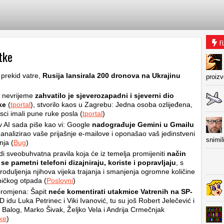
F
tke
 prekid vatre,
Rusija lansirala 200 dronova na Ukrajinu
proiz
 nevrijeme
zahvatilo je sjeverozapadni i sjeverni dio
ke
(
tportal
), stvorilo kaos u Zagrebu: Jedna osoba ozlijeđena,
sci imali pune ruke posla (
tportal
)
 AI sada piše kao vi: Google
nadograđuje Gemini u Gmailu
 analizirao vaše prijašnje e-mailove i oponašao vaš jedinstveni
snimil
anja (
Bug
)
i sveobuhvatna pravila koja će iz temelja promijeniti
način
 se pametni telefoni dizajniraju, koriste i popravljaju
, s
produljenja njihova vijeka trajanja i smanjenja ogromne količine
ničkog otpada (
Poslovni
)
promjena: Šapit
neće komentirati utakmice Vatrenih na SP-
 idu Luka Petrinec i Viki Ivanović, tu su još Robert Jelečević i
 Balog, Marko Šivak, Željko Vela i Andrija Crmečnjak
ke
)