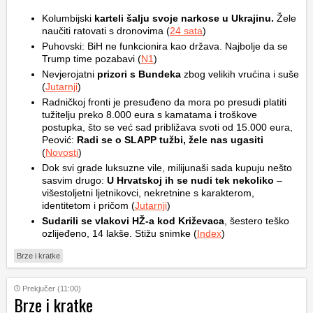
Kolumbijski
karteli šalju svoje narkose u Ukrajinu.
Žele
naučiti ratovati s dronovima (
24 sata
)
Puhovski: BiH ne funkcionira kao država. Najbolje da se
Trump time pozabavi (
N1
)
Nevjerojatni
prizori s Bundeka
zbog velikih vrućina i suše
(
Jutarnji
)
Radničkoj fronti je presuđeno da mora po presudi platiti
tužitelju preko 8.000 eura s kamatama i troškove
postupka, što se već sad približava svoti od 15.000 eura,
Peović:
Radi se o SLAPP tužbi, žele nas ugasiti
(
Novosti
)
Dok svi grade luksuzne vile, milijunaši sada kupuju nešto
sasvim drugo:
U Hrvatskoj ih se nudi tek nekoliko
–
višestoljetni ljetnikovci, nekretnine s karakterom,
identitetom i pričom (
Jutarnji
)
Sudarili se vlakovi HŽ-a kod Križevaca
, šestero teško
ozlijeđeno, 14 lakše. Stižu snimke (
Index
)
Brze i kratke
Prekjučer (11:00)
Brze i kratke