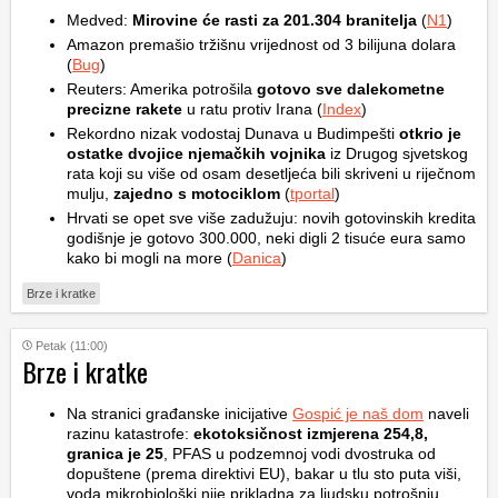
Medved:
Mirovine će rasti za 201.304 branitelja
(
N1
)
Amazon premašio tržišnu vrijednost od 3 bilijuna dolara
(
Bug
)
Reuters: Amerika potrošila
gotovo sve dalekometne
precizne rakete
u ratu protiv Irana (
Index
)
Rekordno nizak vodostaj Dunava u Budimpešti
otkrio je
ostatke dvojice njemačkih vojnika
iz Drugog sjvetskog
rata koji su više od osam desetljeća bili skriveni u riječnom
mulju,
zajedno s motociklom
(
tportal
)
Hrvati se opet sve više zadužuju: novih gotovinskih kredita
godišnje je gotovo 300.000, neki digli 2 tisuće eura samo
kako bi mogli na more (
Danica
)
Brze i kratke
Petak (11:00)
Brze i kratke
Na stranici građanske inicijative
Gospić je naš dom
naveli
razinu katastrofe:
ekotoksičnost izmjerena 254,8,
granica je 25
, PFAS u podzemnoj vodi dvostruka od
dopuštene (prema direktivi EU), bakar u tlu sto puta viši,
voda mikrobiološki nije prikladna za ljudsku potrošnju…