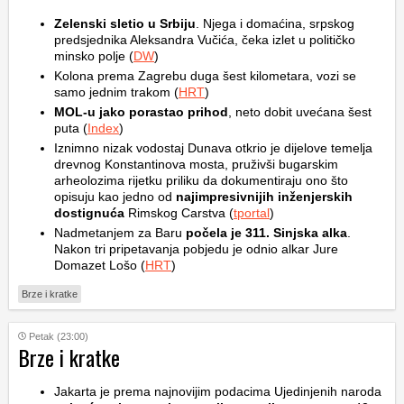
Zelenski sletio u Srbiju
. Njega i domaćina, srpskog
predsjednika Aleksandra Vučića, čeka izlet u političko
minsko polje (
DW
)
Kolona prema Zagrebu duga šest kilometara, vozi se
samo jednim trakom (
HRT
)
MOL-u jako porastao prihod
, neto dobit uvećana šest
puta (
Index
)
Iznimno nizak vodostaj Dunava otkrio je dijelove temelja
drevnog Konstantinova mosta, pruživši bugarskim
arheolozima rijetku priliku da dokumentiraju ono što
opisuju kao jedno od
najimpresivnijih inženjerskih
dostignuća
Rimskog Carstva (
tportal
)
Nadmetanjem za Baru
počela je 311. Sinjska alka
.
Nakon tri pripetavanja pobjedu je odnio alkar Jure
Domazet Lošo (
HRT
)
Brze i kratke
Petak (23:00)
Brze i kratke
Jakarta je prema najnovijim podacima Ujedinjenih naroda