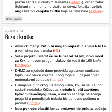
prazni sadržaj u okolnim šumama (
Jutarnji
), organizator:
Šokirani smo, nemamo vozilo za odvoz fekalija i
uvijek
angažiramo vanjsku tvrtku
koja se time bavi (
Jutarnji
)
Brze i kratke
Jučer (17:00)
Brze i kratke
Američki mediji:
Putin bi mogao napasti članicu NATO-
a
vojnicima bez oznaka (
N1
)
Veliki projekti:
Gradit će se tunel od 14 km, novi most
za Krk
, a novom prugom vlakovi će voziti do 160 km/h
(
Poslovni
)
DHMZ za sljedeće dane predviđa uglavnom sunčano,
toplo i vrlo vruće vrijeme. Zbog toga su upaljeni crveni
meteoalarmi za obalu (
tportal
)
Uklanjanje putničkog i teretnog vlaka, koji su se u subotu
sudarili nedaleko Križevaca,
trebalo bi biti završeno
tijekom današnjeg dana
, a nakon sanacije oštećenja
pruga bi u ponedjeljak trebala biti ponovno puštena u
promet (
tportal
)
Istra
pokreće vlastiti lanac proizvodnje pršuta
, počinju