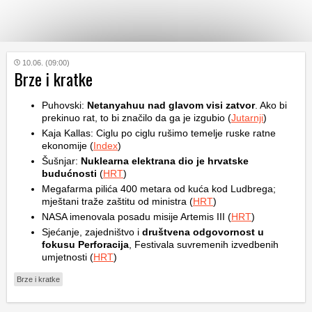
KATEGORIJE
10.06. (09:00)
Brze i kratke
HRVATSKI
Puhovski:
Netanyahuu nad glavom visi zatvor
. Ako bi
WEB
prekinuo rat, to bi značilo da ga je izgubio (
Jutarnji
)
Kaja Kallas: Ciglu po ciglu rušimo temelje ruske ratne
ekonomije (
Index
)
Šušnjar:
Nuklearna elektrana dio je hrvatske
budućnosti
(
HRT
)
Megafarma pilića 400 metara od kuća kod Ludbrega;
mještani traže zaštitu od ministra (
HRT
)
NASA imenovala posadu misije Artemis III (
HRT
)
Sjećanje, zajedništvo i
društvena odgovornost u
fokusu Perforacija
, Festivala suvremenih izvedbenih
umjetnosti (
HRT
)
Brze i kratke