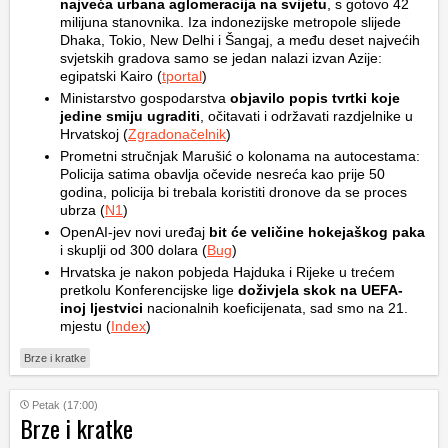
najveća urbana aglomeracija na svijetu
, s gotovo 42
milijuna stanovnika. Iza indonezijske metropole slijede
Dhaka, Tokio, New Delhi i Šangaj, a među deset najvećih
svjetskih gradova samo se jedan nalazi izvan Azije:
egipatski Kairo (
tportal
)
Ministarstvo gospodarstva
objavilo popis tvrtki koje
jedine smiju ugraditi
, očitavati i održavati razdjelnike u
Hrvatskoj (
Zgradonačelnik
)
Prometni stručnjak Marušić o kolonama na autocestama:
Policija satima obavlja očevide nesreća kao prije 50
godina, policija bi trebala koristiti dronove da se proces
ubrza (
N1
)
OpenAI-jev novi uređaj
bit će veličine hokejaškog paka
i skuplji od 300 dolara (
Bug
)
Hrvatska je nakon pobjeda Hajduka i Rijeke u trećem
pretkolu Konferencijske lige
doživjela skok na UEFA-
inoj ljestvici
nacionalnih koeficijenata, sad smo na 21.
mjestu (
Index
)
Brze i kratke
Petak (17:00)
Brze i kratke