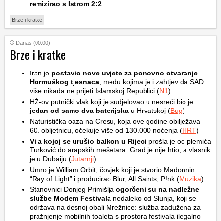
remizirao s Istrom 2:2
Brze i kratke
Danas (00:00)
Brze i kratke
Iran je
postavio nove uvjete za ponovno otvaranje
Hormuškog tjesnaca
, među kojima je i zahtjev da SAD
više nikada ne prijeti Islamskoj Republici (
N1
)
HŽ-ov putnički vlak koji je sudjelovao u nesreći bio je
jedan od samo dva baterijska
u Hrvatskoj (
Bug
)
Naturistička oaza na Cresu, koja ove godine obilježava
60. obljetnicu, očekuje više od 130.000 noćenja (
HRT
)
Vila kojoj se urušio balkon u Rijeci
prošla je od plemića
Turković do arapskih mešetara: Grad je nije htio, a vlasnik
je u Dubaiju (
Jutarnji
)
Umro je William Orbit, čovjek koji je stvorio Madonnin
“Ray of Light” i producirao Blur, All Saints, P!nk (
Muzika
)
Stanovnici Donjeg Primišlja
ogorčeni su na nadležne
službe Modem Festivala
nedaleko od Slunja, koji se
održava na desnoj obali Mrežnice: služba zadužena za
pražnjenje mobilnih toaleta s prostora festivala ilegalno