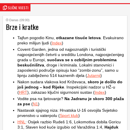
SLIČNE VIJESTI
Danas (09:00)
Brze i kratke
Tajfun pogodio Kinu,
otkazane tisuće letova
. Evakuirano
preko milijun ljudi (
Index
)
Covent Garden, jedna od najpoznatijih i turistički
najposjećenijih četvrti u središtu Londona, najposjećenijeg
grada u Europi,
suočava se s ozbiljnim problemima
beskućništva
, droge i kriminala. Lokalni stanovnici i
zaposlenici područje opisuju kao “zombi-zonu”, samo u
lipnju zabilježeno 514 kaznenih djela (
Jutarnji
)
Nakon sudara vlakova kod Križevaca,
skoro je došlo do
još jednog – kod Rijeke
. Inspekcijski nadzor u HŽ-u
(
HRT
), zakazao ključni sigurnosni sustav (
Index
)
Vodite psa na ljetovanje?
Na Jadranu je skoro 300 plaža
za pse
(
N1
)
Nastavak sjajnog niza: Hrvatska U-16 osvojila Svjetsko
prvenstvo u vaterpolu (
Sport klub
)
HNL
: Osijek razbio Rudeš 1:6, Lokomotiva dobila Goricu
3:1, Slaven kod kuće izgubio od Varaždina 1:4,
Hajduk