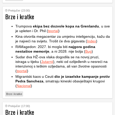
Prekjučer (23:00)
Brze i kratke
Trumpova
ekipa bez dozvole kopa na Grenlandu
, u sve
je upleten i Dr. Phil (
tportal
)
Kina otvorila megacentar za umjetnu inteligenciju, kažu da
je najveći na svijetu. Trošit će dva gigavata (
Index
)
RAMagedon: 2027. bi mogla biti
najgora godina
nestašice memorije
, a ni 2028. nije bolja (
Bug
)
Sudar dva HŽ-ova vlaka dogodila se na novoj pruzi,
istraga u tijeku (
Jutarnji
), neki od ozlijeđenih u nesreći na
intenzivnoj s teškim ozljedama, ali van životne opasnosti
(
tportal
)
Migrantski kaos u Ceuti
dio je izraelske kampanje protiv
Pedra Sancheza
, smatraju kineski obavještajni krugovi
(
Nacional
)
Brze i kratke
Prekjučer (17:00)
Brze i kratke