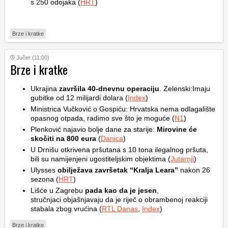
s 250 odojaka (
HRT
)
Brze i kratke
Jučer (11:00)
Brze i kratke
Ukrajina
završila 40-dnevnu operaciju
. Zelenski:Imaju
gubitke od 12 milijardi dolara (
Index
)
Ministrica Vučković o Gospiću: Hrvatska nema odlagalište
opasnog otpada, radimo sve što je moguće (
N1
)
Plenković najavio bolje dane za starije:
Mirovine će
skočiti na 800 eura
(
Danica
)
U Drnišu otkrivena pršutana s 10 tona ilegalnog pršuta,
bili su namijenjeni ugostiteljskim objektima (
Jutarnji
)
Ulysses
obilježava završetak “Kralja Leara”
nakon 26
sezona (
HRT
)
Lišće u Zagrebu
pada kao da je jesen
,
stručnjaci objašnjavaju da je riječ o obrambenoj reakciji
stabala zbog vrućina (
RTL Danas
,
Index
)
Brze i kratke