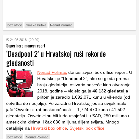
box office
filmska kritika
Nenad Polimac
24.05.2018. (20:20)
Super hero money report
‘Deadpool 2’ u Hrvatskoj ruši rekorde
gledanosti
Nenad Polimac
donosi svježi box office report: U
Hrvatskoj je “Deadpool 2”, ako se gleda prema
broju gledatelja, ostvario najveće kino otvaranje
2018. godine – vidjelo ga je
46.132 gledatelja
i
pritom je zaradio 1,692.071 kunu u vikendu (od
četvrtka do nedjelje). Po zaradi u Hrvatskoj još su uvijek malo
jači “Osvetnici: rat beskonačnosti” – 1,724.470 kuna i 41.502
gledatelja. Osvetnici su bili ludo uspješni i u SAD, 250 milijuna u
američkim kinima, i čak 630 milijuna diljem svijeta. Mnogo
detaljnije na
Hrvatski box office
,
Svjetski box office
box office
Nenad Polimac