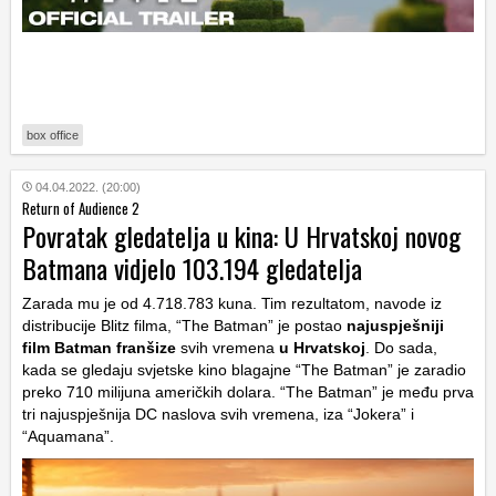
box office
04.04.2022. (20:00)
Return of Audience 2
Povratak gledatelja u kina: U Hrvatskoj novog
Batmana vidjelo 103.194 gledatelja
Zarada mu je od 4.718.783 kuna. Tim rezultatom, navode iz
distribucije Blitz filma, “The Batman” je postao
najuspješniji
film Batman franšize
svih vremena
u Hrvatskoj
. Do sada,
kada se gledaju svjetske kino blagajne “The Batman” je zaradio
preko 710 milijuna američkih dolara. “The Batman” je među prva
tri najuspješnija DC naslova svih vremena, iza “Jokera” i
“Aquamana”.