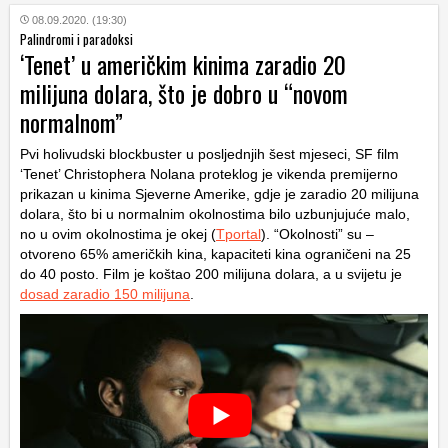
08.09.2020. (19:30)
Palindromi i paradoksi
‘Tenet’ u američkim kinima zaradio 20
milijuna dolara, što je dobro u “novom
normalnom”
Pvi holivudski blockbuster u posljednjih šest mjeseci, SF film
‘Tenet’ Christophera Nolana proteklog je vikenda premijerno
prikazan u kinima Sjeverne Amerike, gdje je zaradio 20 milijuna
dolara, što bi u normalnim okolnostima bilo uzbunjujuće malo,
no u ovim okolnostima je okej (
Tportal
). “Okolnosti” su –
otvoreno 65% američkih kina, kapaciteti kina ograničeni na 25
do 40 posto. Film je koštao 200 milijuna dolara, a u svijetu je
dosad zaradio 150 milijuna
.