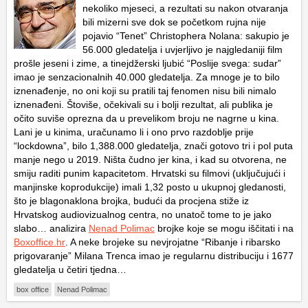
nekoliko mjeseci, a rezultati su nakon otvaranja
bili mizerni sve dok se početkom rujna nije
pojavio “Tenet” Christophera Nolana: sakupio je
56.000 gledatelja i uvjerljivo je najgledaniji film
prošle jeseni i zime, a tinejdžerski ljubić “Poslije svega: sudar”
imao je senzacionalnih 40.000 gledatelja. Za mnoge je to bilo
iznenađenje, no oni koji su pratili taj fenomen nisu bili nimalo
iznenađeni. Štoviše, očekivali su i bolji rezultat, ali publika je
očito suviše oprezna da u prevelikom broju ne nagrne u kina.
Lani je u kinima, uračunamo li i ono prvo razdoblje prije
“lockdowna”, bilo 1,388.000 gledatelja, znači gotovo tri i pol puta
manje nego u 2019. Ništa čudno jer kina, i kad su otvorena, ne
smiju raditi punim kapacitetom. Hrvatski su filmovi (uključujući i
manjinske koprodukcije) imali 1,32 posto u ukupnoj gledanosti,
što je blagonaklona brojka, budući da procjena stiže iz
Hrvatskog audiovizualnog centra, no unatoč tome to je jako
slabo… analizira
Nenad Polimac
brojke koje se mogu iščitati i na
Boxoffice.hr
. A neke brojeke su nevjrojatne “Ribanje i ribarsko
prigovaranje” Milana Trenca imao je regularnu distribuciju i 1677
gledatelja u četiri tjedna…
box office
Nenad Polimac