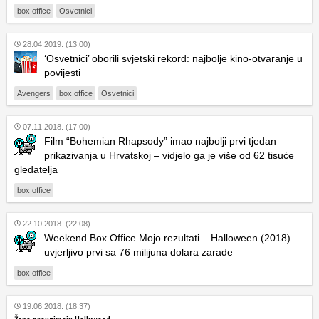
box office
Osvetnici
28.04.2019. (13:00)
‘Osvetnici’ oborili svjetski rekord: najbolje kino-otvaranje u
povijesti
Avengers
box office
Osvetnici
07.11.2018. (17:00)
Film “Bohemian Rhapsody” imao najbolji prvi tjedan
prikazivanja u Hrvatskoj – vidjelo ga je više od 62 tisuće
gledatelja
box office
22.10.2018. (22:08)
Weekend Box Office Mojo rezultati – Halloween (2018)
uvjerljivo prvi sa 76 milijuna dolara zarade
box office
19.06.2018. (18:37)