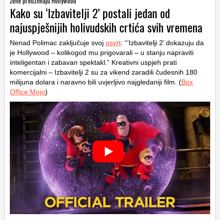
Žene preuzimaju Hollywood
Kako su ‘Izbavitelji 2’ postali jedan od
najuspješnijih holivudskih crtića svih vremena
Nenad Polimac zaključuje svoj
osvrt
: “‘Izbavitelji 2’ dokazuju da
je Hollywood – kolikogod mu prigovarali – u stanju napraviti
inteligentan i zabavan spektakl.” Kreativni uspjeh prati
komercijalni – Izbavitelji 2 su za vikend zaradili čudesnih 180
milijuna dolara i naravno bili uvjerljivo najgledaniji film. (
Box
Office Mojo
)