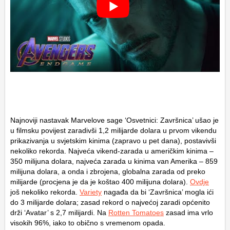
Najnoviji nastavak Marvelove sage ‘Osvetnici: Završnica’ ušao je
u filmsku povijest zaradivši 1,2 milijarde dolara u prvom vikendu
prikazivanja u svjetskim kinima (zapravo u pet dana), postavivši
nekoliko rekorda. Najveća vikend-zarada u američkim kinima –
350 milijuna dolara, najveća zarada u kinima van Amerika – 859
milijuna dolara, a onda i zbrojena, globalna zarada od preko
milijarde (procjena je da je koštao 400 milijuna dolara).
Ovdje
još nekoliko rekorda.
Variety
nagađa da bi ‘Završnica’ mogla ići
do 3 milijarde dolara; zasad rekord o najvećoj zaradi općenito
drži ‘Avatar’ s 2,7 milijardi. Na
Rotten Tomatoes
zasad ima vrlo
visokih 96%, iako to obično s vremenom opada.