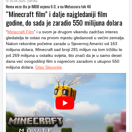
16.04.2025. (08:00)
Nema veze što je IMDB ocjena 6.0, a na Metascoru tek 46
“Minecraft film” i dalje najgledaniji film
godine, do sada je zaradio 550 milijuna dolara
“
Minecraft Film
” i u svom je drugom vikendu zadržao interes
gledatelja te ostao na prvom mjestu gledanosti u većini zemalja.
Nakon rekordne početne zarade u Sjevernoj Americi od 163
milijuna dolara, Minecraft sad broji 281 milijun na tom tržištu te
još 269 milijuna u ostatku svijeta, što znači da je u samo deset
dana već ovogodišnji film s najvećom zaradom s ukupno 550
milijuna dolara.
Glas Slavonije