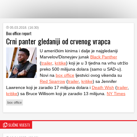
KATEGORIJE
05.03.2018. (16:30)
Box office report
Crni panter gledaniji od crvenog vrapca
HRVATSKI
WEB
U američkim kinima i dalje je najgledaniji
Marvelov/Disneyjev junak
Black Panther
(
trailer
,
kritike
) koji je u 3 tjedna na vrhu utržio
preko 500 milijuna dolara (samo u SAD-u).
Novi na
box office
ljestvici ovog vikenda su
Red Sparrow
(
trailer
,
kritike
) sa Jennifer
Lawrence koji je zaradio 17 milijuna dolara i
Death Wish
(
trailer
,
kritike
) sa Bruce Willisom koji je zaradio 13 milijuna.
NY Times
box office
SLIČNE VIJESTI