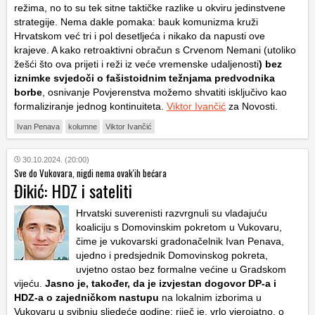
režima, no to su tek sitne taktičke razlike u okviru jedinstvene
strategije. Nema dakle pomaka: bauk komunizma kruži
Hrvatskom već tri i pol desetljeća i nikako da napusti ove
krajeve. A kako retroaktivni obračun s Crvenom Nemani (utoliko
žešći što ova prijeti i reži iz veće vremenske udaljenosti
) bez
iznimke svjedoči o fašistoidnim težnjama predvodnika
borbe
, osnivanje Povjerenstva možemo shvatiti isključivo kao
formaliziranje jednog kontinuiteta.
Viktor Ivančić
za Novosti.
Ivan Penava
kolumne
Viktor Ivančić
30.10.2024. (20:00)
Sve do Vukovara, nigdi nema ovak'ih bećara
Đikić: HDZ i sateliti
Hrvatski suverenisti razvrgnuli su vladajuću
koaliciju s Domovinskim pokretom u Vukovaru,
čime je vukovarski gradonačelnik Ivan Penava,
ujedno i predsjednik Domovinskog pokreta,
uvjetno ostao bez formalne većine u Gradskom
vijeću.
Jasno je, također, da je izvjestan dogovor DP-a i
HDZ-a o zajedničkom nastupu
na lokalnim izborima u
Vukovaru u svibnju sljedeće godine: riječ je, vrlo vjerojatno, o