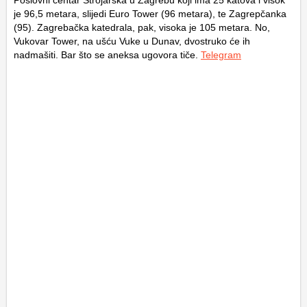
Poslovni centar Strojarska u Zagrebu koji ima 25 katova i visok
je 96,5 metara, slijedi Euro Tower (96 metara), te Zagrepčanka
(95). Zagrebačka katedrala, pak, visoka je 105 metara. No,
Vukovar Tower, na ušću Vuke u Dunav, dvostruko će ih
nadmašiti. Bar što se aneksa ugovora tiče.
Telegram