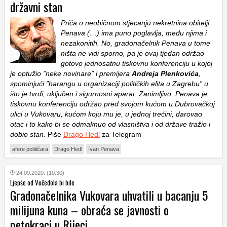
državni stan
Priča o neobičnom stjecanju nekretnina obitelji
Penava (…) ima puno poglavlja, među njima i
nezakonitih. No, gradonačelnik Penava u tome
ništa ne vidi sporno, pa je ovaj tjedan održao
gotovo jednosatnu tiskovnu konferenciju u kojoj
je optužio ”neke novinare” i premijera
Andreja Plenkovića
,
spominjući ”harangu u organizaciji političkih elita u Zagrebu” u
što je tvrdi, uključen i sigurnosni aparat. Zanimljivo, Penava je
tiskovnu konferenciju održao pred svojom kućom u Dubrovačkoj
ulici u Vukovaru, kućom koju mu je, u jednoj trećini, darovao
otac i to kako bi se odmaknuo od vlasništva i od države tražio i
dobio stan.
Piše
Drago Hedl
za Telegram
afere političara
Drago Hedl
Ivan Penava
24.09.2020. (10:30)
Ljepše od Vučedola bi bile
Gradonačelnika Vukovara uhvatili u bacanju 5
milijuna kuna – obraća se javnosti o
petokraci u Rijeci