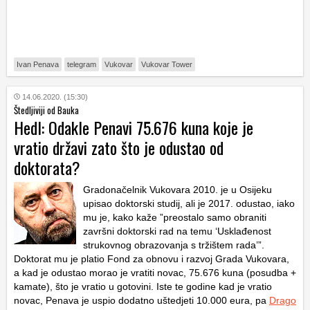
Ivan Penava
telegram
Vukovar
Vukovar Tower
14.06.2020. (15:30)
Štedljiviji od Bauka
Hedl: Odakle Penavi 75.676 kuna koje je
vratio državi zato što je odustao od
doktorata?
Gradonačelnik Vukovara 2010. je u Osijeku
upisao doktorski studij, ali je 2017. odustao, iako
mu je, kako kaže ”preostalo samo obraniti
završni doktorski rad na temu ‘Usklađenost
strukovnog obrazovanja s tržištem rada’”.
Doktorat mu je platio Fond za obnovu i razvoj Grada Vukovara,
a kad je odustao morao je vratiti novac, 75.676 kuna (posudba +
kamate), što je vratio u gotovini. Iste te godine kad je vratio
novac, Penava je uspio dodatno uštedjeti 10.000 eura, pa
Drago