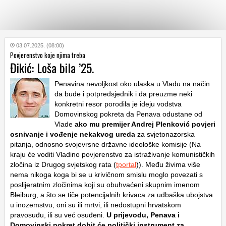
KATEGORIJE
03.07.2025. (08:00)
Povjerenstvo koje njima treba
Đikić: Loša bila ’25.
HRVATSKI
WEB
Penavina nevoljkost oko ulaska u Vladu na način
da bude i potpredsjednik i da preuzme neki
konkretni resor porodila je ideju vodstva
Domovinskog pokreta da Penava odustane od
Vlade
ako mu premijer Andrej Plenković povjeri
osnivanje i vođenje nekakvog ureda
za svjetonazorska
pitanja, odnosno svojevrsne državne ideološke komisije (Na
kraju će voditi Vladino povjerenstvo za istraživanje komunističkih
zločina iz Drugog svjetskog rata (
tportal
)). Među živima više
nema nikoga koga bi se u krivičnom smislu moglo povezati s
poslijeratnim zločinima koji su obuhvaćeni skupnim imenom
Bleiburg, a što se tiče potencijalnih krivaca za udbaška ubojstva
u inozemstvu, oni su ili mrtvi, ili nedostupni hrvatskom
pravosuđu, ili su već osuđeni.
U prijevodu, Penava i
Domovinski pokret dobit će politički instrument za