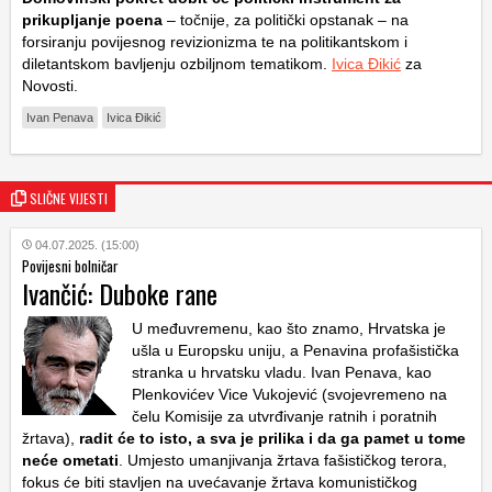
prikupljanje poena
– točnije, za politički opstanak – na
forsiranju povijesnog revizionizma te na politikantskom i
diletantskom bavljenju ozbiljnom tematikom.
Ivica Đikić
za
Novosti.
Ivan Penava
Ivica Đikić
SLIČNE VIJESTI
04.07.2025. (15:00)
Povijesni bolničar
Ivančić: Duboke rane
U međuvremenu, kao što znamo, Hrvatska je
ušla u Europsku uniju, a Penavina profašistička
stranka u hrvatsku vladu. Ivan Penava, kao
Plenkovićev Vice Vukojević (svojevremeno na
čelu Komisije za utvrđivanje ratnih i poratnih
žrtava),
radit će to isto, a sva je prilika i da ga pamet u tome
neće ometati
. Umjesto umanjivanja žrtava fašističkog terora,
fokus će biti stavljen na uvećavanje žrtava komunističkog