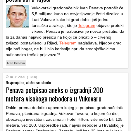
Vukovarski gradonačelnik Ivan Penava potrošit će
5,5 milijuna kuna na osvjetljavanje četiri dizalice u
Luci Vukovar kako bi grad dobio još jednu
turističku atrakciju, što je
Telegram
objavio protekli
vikend. Penava je razbacivanje novca prešutio, da
bi za danas najavio presicu na kojoj će pričati o – crvenoj
zvijezdi postavljenoj u Rijeci,
Telegram
naglašava. Njegov grad
nije baš bogat, ne bi li bilo korisnije npr. da srednjoškolcima
sufinancira trošak prijevoza?!
Ivan Penava
10.08.2020. (13:00)
Nevjerojatno, ali čini se istinito
Penava potpisao aneks o izgradnji 200
metara visokoga nebodera u Vukovaru
Dakle, prema dodatku ugovora kojeg je potpisao gradonačelnik
Penava, planirana izgradnja Vukovar Towera, u kojem će dio,
obećavaju investitori, zauzimati i Hotel Hilton, više neće biti 125
metara, već 200. Usporedbe radi, najviši neboder u Hrvatskoj je