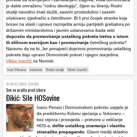
je dakle omraženu “rodnu ideologiju”, čijem su širenju Rodni
studiji navodno imali služiti, sasvim prostodušno i sasvim
očekivano izjednačio s četništvom. Bi li prvi čovjek stranke koja
boravi na vlasti i upravo razmješta armiju partijskih grebatora po
državnim ministarstvima i javnim ustanovama ikada sebi
dopustio da promoviranje ustaškog pokreta tretira s istom
ili sličnom averzijom kao i promoviranje
četničkog pokreta?
Naravno da ne bi. Jer ponajveći doprinos promoviranju ustaškog
pokreta daju upravo Domovinski pokret i njegov starješina.
Viktor Ivančić
za Novosti.
Ivan Penava
kolumne
Rodni studiji
Viktor Ivančić
24.11.2023. (19:00)
Sve se prašta pred izbore
Đikić: Sile HOSovine
Ivanu Penavi i Domovinskom pokretu uspjelo je
da predizbornu Kolonu sjećanja u Vukovaru –
bez otpora i prosvjeda – pretvore u veličanje
HOS-a,
defile ustaškog znamenja i vlastitu
stranačku propagandu
. Glavni mediji skladno