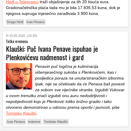
Hedl u Telegramu
traži objašnjenje za tih 20 tisuća eura.
Gradonačelnička plaća tada mu je bila 17.835,53 kuna, dok je
njegova supruga mjesečno zarađivala 3.900 kuna.
Drago Hedl
Ivan Penava
20.05.2020. (20:30)
Teška vremena
Klauški: Puč Ivana Penave ispuhao je
Plenkovićevu nadmenost i gard
Penavin puč logična je kulminacija
višemjesečnog sukoba s Plenkovićem, kao i
posljedica poraza na unutarstranačkim izborima.
Ipak, nije se očekivalo da će Penava baš povesti
za sobom sve vijećnike stranke. Izgubiti Vukovar
u ovom trenutku znači izgubiti onu auru nedodirljivosti i
nepobjedivosti koju je Plenković toliko brižno gradio i tako
otvoreno demonstrirao u odnosu prema oporbi i javnosti
, piše
Tomislav Klauški
.
Ivan Penava
kolumne
Tomislav Klauški