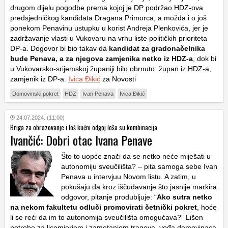
drugom dijelu pogodbe prema kojoj je DP podržao HDZ-ova
predsjedničkog kandidata Dragana Primorca, a možda i o još
ponekom Penavinu ustupku u korist Andreja Plenkovića, jer je
zadržavanje vlasti u Vukovaru na vrhu liste političkih prioriteta
DP-a. Dogovor bi bio takav da
kandidat za gradonačelnika
bude Penava, a za njegova zamjenika netko iz HDZ-a
, dok bi
u Vukovarsko-srijemskoj županiji bilo obrnuto: župan iz HDZ-a,
zamjenik iz DP-a.
Ivica Đikić
za Novosti
Domovinski pokret
HDZ
Ivan Penava
Ivica Đikić
24.07.2024. (11:00)
Briga za obrazovanje i loš kućni odgoj loša su kombinacija
Ivančić: Dobri otac Ivana Penave
Što to uopće znači da se netko neće miješati u
autonomiju sveučilišta? – pita samoga sebe Ivan
Penava u intervjuu Novom listu. A zatim, u
pokušaju da kroz iščuđavanje što jasnije markira
odgovor, pitanje produbljuje: “
Ako sutra netko
na nekom fakultetu odluči promovirati četnički pokret
, hoće
li se reći da im to autonomija sveučilišta omogućava?” Lišen
potrebe za licemjerjem i zametanjem tragova, vođa domovinaca