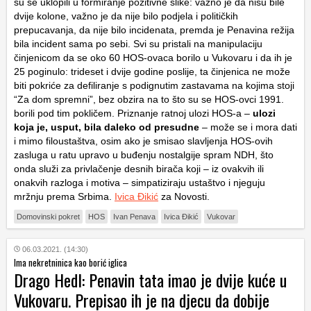
su se uklopili u formiranje pozitivne slike: važno je da nisu bile
dvije kolone, važno je da nije bilo podjela i političkih
prepucavanja, da nije bilo incidenata, premda je Penavina režija
bila incident sama po sebi. Svi su pristali na manipulaciju
činjenicom da se oko 60 HOS-ovaca borilo u Vukovaru i da ih je
25 poginulo: trideset i dvije godine poslije, ta činjenica ne može
biti pokriće za defiliranje s podignutim zastavama na kojima stoji
“Za dom spremni”, bez obzira na to što su se HOS-ovci 1991.
borili pod tim pokličem. Priznanje ratnoj ulozi HOS-a –
ulozi
koja je, usput, bila daleko od presudne
– može se i mora dati
i mimo filoustaštva, osim ako je smisao slavljenja HOS-ovih
zasluga u ratu upravo u buđenju nostalgije spram NDH, što
onda služi za privlačenje desnih birača koji – iz ovakvih ili
onakvih razloga i motiva – simpatiziraju ustaštvo i njeguju
mržnju prema Srbima.
Ivica Đikić
za Novosti.
Domovinski pokret
HOS
Ivan Penava
Ivica Đikić
Vukovar
06.03.2021. (14:30)
Ima nekretninica kao borić iglica
Drago Hedl: Penavin tata imao je dvije kuće u
Vukovaru. Prepisao ih je na djecu da dobije