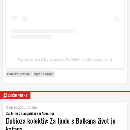
A post shared by Dubioza Kolektiv (@dubiozagram)
Dubioza Kolektiv
Vijeće Europe
SLIČNE VIJESTI
06.10.2021. (19:00)
Svi bi mi za avijatičare u Abesiniji
Dubioza kolektiv: Za ljude s Balkana život je
kafana