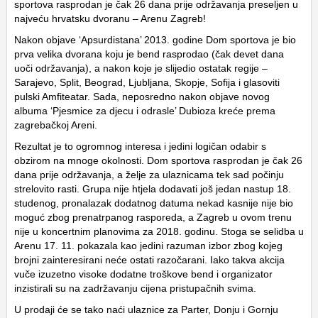
sportova rasprodan je čak 26 dana prije održavanja preseljen u
najveću hrvatsku dvoranu – Arenu Zagreb!
Nakon objave ‘Apsurdistana’ 2013. godine Dom sportova je bio
prva velika dvorana koju je bend rasprodao (čak devet dana
uoči održavanja), a nakon koje je slijedio ostatak regije –
Sarajevo, Split, Beograd, Ljubljana, Skopje, Sofija i glasoviti
pulski Amfiteatar. Sada, neposredno nakon objave novog
albuma ‘Pjesmice za djecu i odrasle’ Dubioza kreće prema
zagrebačkoj Areni.
Rezultat je to ogromnog interesa i jedini logičan odabir s
obzirom na mnoge okolnosti. Dom sportova rasprodan je čak 26
dana prije održavanja, a želje za ulaznicama tek sad počinju
strelovito rasti. Grupa nije htjela dodavati još jedan nastup 18.
studenog, pronalazak dodatnog datuma nekad kasnije nije bio
moguć zbog prenatrpanog rasporeda, a Zagreb u ovom trenu
nije u koncertnim planovima za 2018. godinu. Stoga se selidba u
Arenu 17. 11. pokazala kao jedini razuman izbor zbog kojeg
brojni zainteresirani neće ostati razočarani. Iako takva akcija
vuče izuzetno visoke dodatne troškove bend i organizator
inzistirali su na zadržavanju cijena pristupačnih svima.
U prodaji će se tako naći ulaznice za Parter, Donju i Gornju