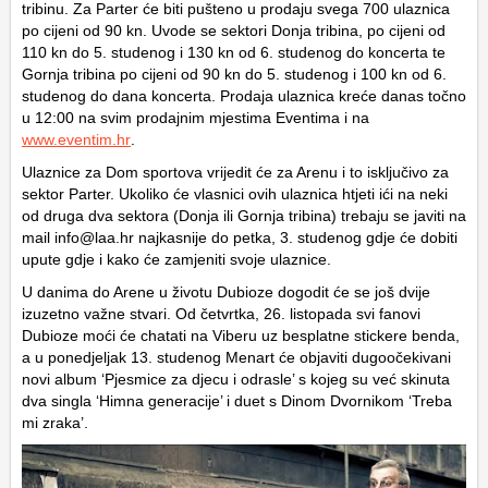
tribinu. Za Parter će biti pušteno u prodaju svega 700 ulaznica
po cijeni od 90 kn. Uvode se sektori Donja tribina, po cijeni od
110 kn do 5. studenog i 130 kn od 6. studenog do koncerta te
Gornja tribina po cijeni od 90 kn do 5. studenog i 100 kn od 6.
studenog do dana koncerta. Prodaja ulaznica kreće danas točno
u 12:00 na svim prodajnim mjestima Eventima i na
www.eventim.hr
.
Ulaznice za Dom sportova vrijedit će za Arenu i to isključivo za
sektor Parter. Ukoliko će vlasnici ovih ulaznica htjeti ići na neki
od druga dva sektora (Donja ili Gornja tribina) trebaju se javiti na
mail info@laa.hr najkasnije do petka, 3. studenog gdje će dobiti
upute gdje i kako će zamjeniti svoje ulaznice.
U danima do Arene u životu Dubioze dogodit će se još dvije
izuzetno važne stvari. Od četvrtka, 26. listopada svi fanovi
Dubioze moći će chatati na Viberu uz besplatne stickere benda,
a u ponedjeljak 13. studenog Menart će objaviti dugoočekivani
novi album ‘Pjesmice za djecu i odrasle’ s kojeg su već skinuta
dva singla ‘Himna generacije’ i duet s Dinom Dvornikom ‘Treba
mi zraka’.