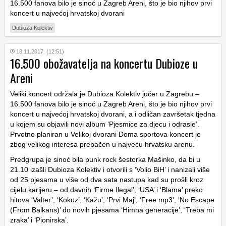
16.500 fanova bilo je sinoć u Zagreb Areni, što je bio njihov prvi
koncert u najvećoj hrvatskoj dvorani
Dubioza Kolektiv
18.11.2017. (12:51)
16.500 obožavatelja na koncertu Dubioze u
Areni
Veliki koncert održala je Dubioza Kolektiv jučer u Zagrebu –
16.500 fanova bilo je sinoć u Zagreb Areni, što je bio njihov prvi
koncert u najvećoj hrvatskoj dvorani, a i odličan završetak tjedna
u kojem su objavili novi album ‘Pjesmice za djecu i odrasle’.
Prvotno planiran u Velikoj dvorani Doma sportova koncert je
zbog velikog interesa prebačen u najveću hrvatsku arenu.
Predgrupa je sinoć bila punk rock šestorka Mašinko, da bi u
21.10 izašli Dubioza Kolektiv i otvorili s ‘Volio BiH’ i nanizali više
od 25 pjesama u više od dva sata nastupa kad su prošli kroz
cijelu karijeru – od davnih ‘Firme Ilegal’, ‘USA’ i ‘Blama’ preko
hitova ‘Valter’, ‘Kokuz’, ‘Kažu’, ‘Prvi Maj’, ‘Free mp3’, ‘No Escape
(From Balkans)’ do novih pjesama ‘Himna generacije’, ‘Treba mi
zraka’ i ‘Pionirska’.