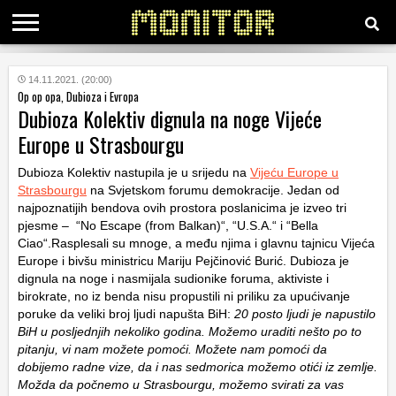
KATEGORIJE
14.11.2021. (20:00)
Op op opa, Dubioza i Evropa
Dubioza Kolektiv dignula na noge Vijeće
HRVATSKI
Europe u Strasbourgu
WEB
Dubioza Kolektiv nastupila je u srijedu na
Vijeću Europe u
Strasbourgu
na Svjetskom forumu demokracije. Jedan od
najpoznatijih bendova ovih prostora poslanicima je izveo tri
pjesme – “No Escape (from Balkan)“, “U.S.A.“ i “Bella
Ciao“.Rasplesali su mnoge, a među njima i glavnu tajnicu Vijeća
Europe i bivšu ministricu Mariju Pejčinović Burić. Dubioza je
dignula na noge i nasmijala sudionike foruma, aktiviste i
birokrate, no iz benda nisu propustili ni priliku za upućivanje
poruke da veliki broj ljudi napušta BiH:
20 posto ljudi je napustilo
BiH u posljednjih nekoliko godina. Možemo uraditi nešto po to
pitanju, vi nam možete pomoći. Možete nam pomoći da
dobijemo radne vize, da i nas sedmorica možemo otići iz zemlje.
Možda da počnemo u Strasbourgu, možemo svirati za vas