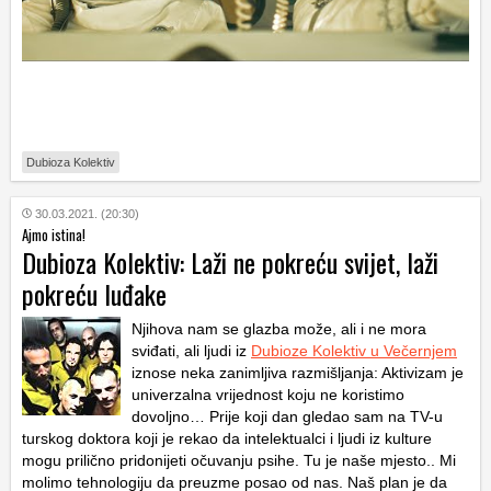
Dubioza Kolektiv
30.03.2021. (20:30)
Ajmo istina!
Dubioza Kolektiv: Laži ne pokreću svijet, laži
pokreću luđake
Njihova nam se glazba može, ali i ne mora
sviđati, ali ljudi iz
Dubioze Kolektiv u Večernjem
iznose neka zanimljiva razmišljanja: Aktivizam je
univerzalna vrijednost koju ne koristimo
dovoljno… Prije koji dan gledao sam na TV-u
turskog doktora koji je rekao da intelektualci i ljudi iz kulture
mogu prilično pridonijeti očuvanju psihe. Tu je naše mjesto.. Mi
molimo tehnologiju da preuzme posao od nas. Naš plan je da