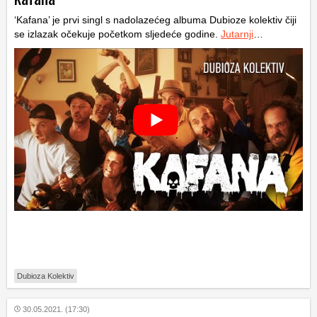
‘Kafana’ je prvi singl s nadolazećeg albuma Dubioze kolektiv čiji
se izlazak očekuje početkom sljedeće godine.
Jutarnji
…
Dubioza Kolektiv
30.05.2021. (17:30)