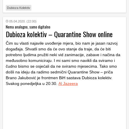
Dubioza Kolektiv
05.04.2020. (22:00)
Nema analogno, samo digitalno
Dubioza kolektiv – Quarantine Show online
Čim su vlasti najavile uvođenje mjera, bio nam je jasan razvoj
događaja. Shvatli smo da će ovo stanje da traje, da će biti
potrebno ljudima pružiti neki vid zanimacije, zabave i načina da
međusobno komuniciraju. I mi sami smo navikli da sviramo i
čudno bismo se osjećali da ne sviramo mjesecima. Tako smo
došli na ideju da radimo sedmični Quarantine Show – priča
Brano Jakubović je frontmen BiH sastava Dubioza kolektiv.
Svakog ponedjeljka u 20:30.
Al Jazeera