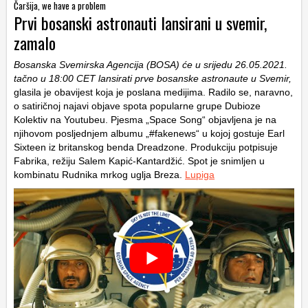
Čaršija, we have a problem
Prvi bosanski astronauti lansirani u svemir,
zamalo
Bosanska Svemirska Agencija (BOSA) će u srijedu 26.05.2021.
tačno u 18:00 CET lansirati prve bosanske astronaute u Svemir,
glasila je obavijest koja je poslana medijima. Radilo se, naravno,
o satiričnoj najavi objave spota popularne grupe Dubioze
Kolektiv na Youtubeu. Pjesma „Space Song“ objavljena je na
njihovom posljednjem albumu „#fakenews“ u kojoj gostuje Earl
Sixteen iz britanskog benda Dreadzone. Produkciju potpisuje
Fabrika, režiju Salem Kapić-Kantardžić. Spot je snimljen u
kombinatu Rudnika mrkog uglja Breza.
Lupiga