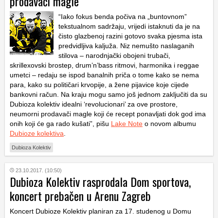
prodavači magle
“Iako fokus benda počiva na „buntovnom”
tekstualnom sadržaju, vrijedi istaknuti da je na
čisto glazbenoj razini gotovo svaka pjesma ista
predvidljiva kaljuža. Niz nemušto naslaganih
stilova – narodnjački obojeni trubači,
skrillexovski brostep, drum’n’bass ritmovi, harmonika i reggae
umetci – redaju se ispod banalnih priča o tome kako se nema
para, kako su političari krvopije, a žene pijavice koje cijede
bankovni račun. Na kraju mogu samo još jednom zaključiti da su
Dubioza kolektiv idealni ‘revolucionari’ za ove prostore,
neumorni prodavači magle koji će recept ponavljati dok god ima
onih koji će ga rado kušati”, pišu
Lake Note
o novom albumu
Dubioze kolektiva
.
Dubioza Kolektiv
23.10.2017. (10:50)
Dubioza Kolektiv rasprodala Dom sportova,
koncert prebačen u Arenu Zagreb
Koncert Dubioze Kolektiv planiran za 17. studenog u Domu