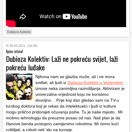
Dubioza Kolektiv
30.03.2021. (18:30)
Ajmo istina!
Dubioza Kolektiv: Laži ne pokreću svijet, laži
pokreću luđake
Njihova nam se glazba može, ali i ne mora
sviđati, ali ljudi iz
Dubioze Kolektiv u Večernjem
iznose neka zanimljiva razmišljanja: Aktivizam je
univerzalna vrijednost koju ne koristimo
dovoljno… Prije koji dan gledao sam na TV-u
turskog doktora koji je rekao da intelektualci i ljudi iz kulture
mogu prilično pridonijeti očuvanju psihe. Tu je naše mjesto.. Mi
molimo tehnologiju da preuzme posao od nas. Naš plan je da
članove benda postupno zamijenimo robotima. Mi ćemo kući
roštiljati, a roboti nek’ idu na turneje.