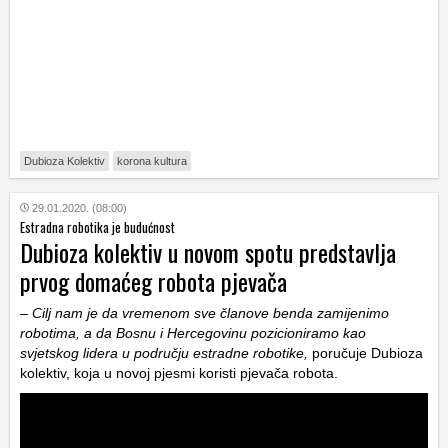
Dubioza Kolektiv
korona kultura
29.01.2020. (08:00)
Estradna robotika je budućnost
Dubioza kolektiv u novom spotu predstavlja
prvog domaćeg robota pjevača
–
Cilj nam je da vremenom sve članove benda zamijenimo
robotima, a da Bosnu i Hercegovinu pozicioniramo kao
svjetskog lidera u području estradne robotike,
poručuje Dubioza
kolektiv, koja u novoj pjesmi koristi pjevača robota.