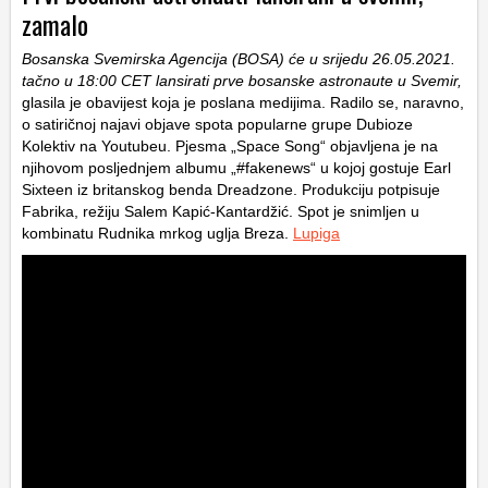
zamalo
Bosanska Svemirska Agencija (BOSA) će u srijedu 26.05.2021.
tačno u 18:00 CET lansirati prve bosanske astronaute u Svemir,
glasila je obavijest koja je poslana medijima. Radilo se, naravno,
o satiričnoj najavi objave spota popularne grupe Dubioze
Kolektiv na Youtubeu. Pjesma „Space Song“ objavljena je na
njihovom posljednjem albumu „#fakenews“ u kojoj gostuje Earl
Sixteen iz britanskog benda Dreadzone. Produkciju potpisuje
Fabrika, režiju Salem Kapić-Kantardžić. Spot je snimljen u
kombinatu Rudnika mrkog uglja Breza.
Lupiga