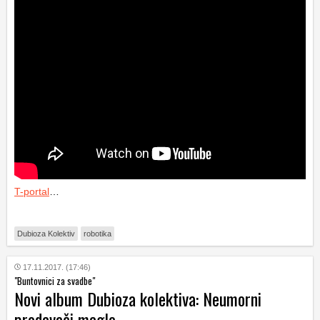
T-portal
…
Dubioza Kolektiv
robotika
17.11.2017. (17:46)
"Buntovnici za svadbe"
Novi album Dubioza kolektiva: Neumorni
prodavači magle