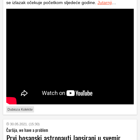
se izlazak očekuje početkom sljedeće godine.
Jutarnji
…
Dubioza Kolektiv
30.05.2021. (15:30)
Čaršija, we have a problem
Prvi bosanski astronauti lansirani u svemir,