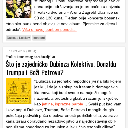
studenog u Domu sportova rasprodan je čak 26
dana prije održavanja pa je prebačen u najveću
hrvatsku dvoranu – Arenu Zagreb! Ulaznice su
90 do 130 kuna. Tjedan prije koncerta bosanski
etno ska-punk bend objavljuje novi album ‘Pjesmice za djecu i
odrasle’.
Više o novoj bonbon ponudi…
Dubioza Kolektiv
koncerti
11.03.2016. (10:01)
Profiteri masovnog nezadovoljstva
Što je zajedničko Dubioza Kolektivu, Donaldu
Trumpu i Boži Petrovu?
“Dubioza su jednako nepodnošljivi na bilo kojem
jeziku, i dalje su skupina iritantnih demagoških
klaunova koji bunt svode na najniži mogući
nazivnik, a protestnu glazbu razumiju isključivo
kao
jeftine, isprazne parole
… Svaki put kad vam
likovi poput Dubioze, Trumpa, Bože Petrova i mnogih drugih
pokušaju podvaliti priču o pokvarenosti političkih elita, zapravo
kanaliziraju opravdano nezadovoljstvo u najjednostavniji oblik
populizma pogodnog za ispunjenje isključivo osobnih ciljeva”,