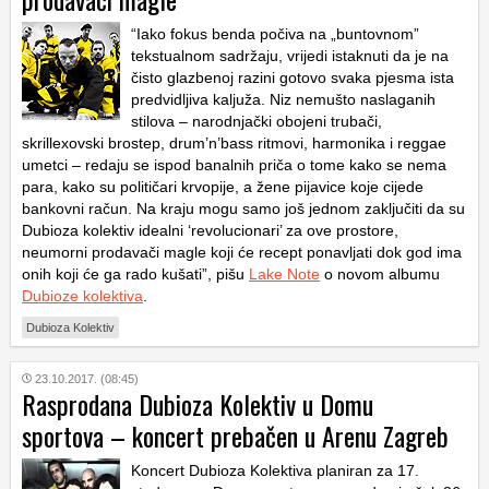
“Iako fokus benda počiva na „buntovnom”
tekstualnom sadržaju, vrijedi istaknuti da je na
čisto glazbenoj razini gotovo svaka pjesma ista
predvidljiva kaljuža. Niz nemušto naslaganih
stilova – narodnjački obojeni trubači,
skrillexovski brostep, drum’n’bass ritmovi, harmonika i reggae
umetci – redaju se ispod banalnih priča o tome kako se nema
para, kako su političari krvopije, a žene pijavice koje cijede
bankovni račun. Na kraju mogu samo još jednom zaključiti da su
Dubioza kolektiv idealni ‘revolucionari’ za ove prostore,
neumorni prodavači magle koji će recept ponavljati dok god ima
onih koji će ga rado kušati”, pišu
Lake Note
o novom albumu
Dubioze kolektiva
.
Dubioza Kolektiv
23.10.2017. (08:45)
Rasprodana Dubioza Kolektiv u Domu
sportova – koncert prebačen u Arenu Zagreb
Koncert Dubioza Kolektiva planiran za 17.