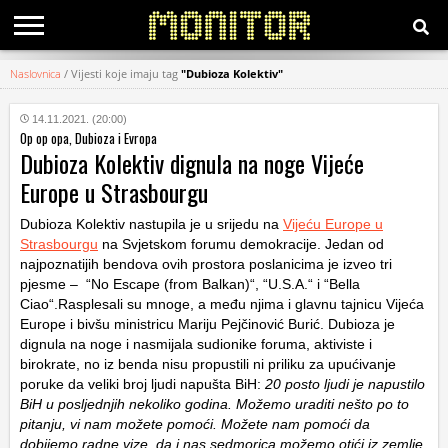
Naslovnica
/
Vijesti koje imaju tag
"Dubioza Kolektiv"
KATEGORIJE
14.11.2021. (20:00)
Op op opa, Dubioza i Evropa
HRVATSKI
Dubioza Kolektiv dignula na noge Vijeće
WEB
Europe u Strasbourgu
Dubioza Kolektiv nastupila je u srijedu na
Vijeću Europe u
Strasbourgu
na Svjetskom forumu demokracije. Jedan od
najpoznatijih bendova ovih prostora poslanicima je izveo tri
pjesme – “No Escape (from Balkan)“, “U.S.A.“ i “Bella
Ciao“.Rasplesali su mnoge, a među njima i glavnu tajnicu Vijeća
Europe i bivšu ministricu Mariju Pejčinović Burić. Dubioza je
dignula na noge i nasmijala sudionike foruma, aktiviste i
birokrate, no iz benda nisu propustili ni priliku za upućivanje
poruke da veliki broj ljudi napušta BiH:
20 posto ljudi je napustilo
BiH u posljednjih nekoliko godina. Možemo uraditi nešto po to
pitanju, vi nam možete pomoći. Možete nam pomoći da
dobijemo radne vize, da i nas sedmorica možemo otići iz zemlje.