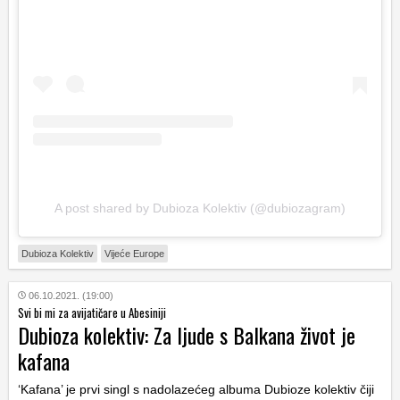
A post shared by Dubioza Kolektiv (@dubiozagram)
Dubioza Kolektiv
Vijeće Europe
06.10.2021. (19:00)
Svi bi mi za avijatičare u Abesiniji
Dubioza kolektiv: Za ljude s Balkana život je
kafana
‘Kafana’ je prvi singl s nadolazećeg albuma Dubioze kolektiv čiji