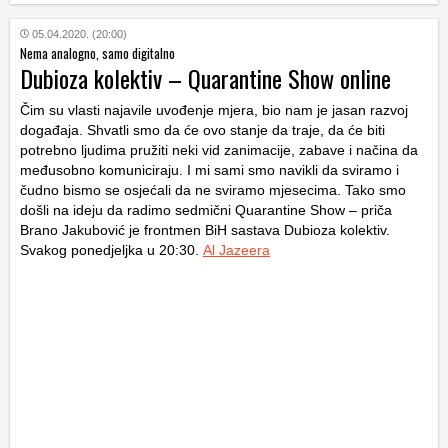
05.04.2020. (20:00)
Nema analogno, samo digitalno
Dubioza kolektiv – Quarantine Show online
Čim su vlasti najavile uvođenje mjera, bio nam je jasan razvoj
događaja. Shvatli smo da će ovo stanje da traje, da će biti
potrebno ljudima pružiti neki vid zanimacije, zabave i načina da
međusobno komuniciraju. I mi sami smo navikli da sviramo i
čudno bismo se osjećali da ne sviramo mjesecima. Tako smo
došli na ideju da radimo sedmični Quarantine Show – priča
Brano Jakubović je frontmen BiH sastava Dubioza kolektiv.
Svakog ponedjeljka u 20:30.
Al Jazeera