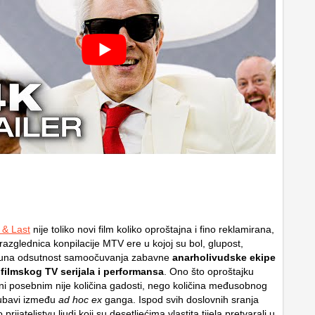
 & Last
nije toliko novi film koliko oproštajna i fino reklamirana,
a razglednica konpilacije MTV ere u kojoj su bol, glupost,
puna odsutnost samoočuvanja zabavne
anarholivudske ekipe
 filmskog TV serijala i performansa
. Ono što oproštajku
ini posebnim nije količina gadosti, nego količina međusobnog
ljubavi između
ad hoc ex
ganga. Ispod svih doslovnih sranja
o prijateljstvu ljudi koji su desetljećima vlastita tijela pretvarali u