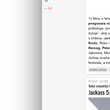
31
« Jul
“U filmu o fe
progovara ni
politologa, po
šutnje”, stoji
s Indexa, uje
Krolo
, Roko 
Herceg
,
Pete
Jakovina, Mir
Jurkas izražav
festivala, a i
Anđelo Jurkas
02.07. (22:00)
'Kakvi simpatični 
Jackass 5: