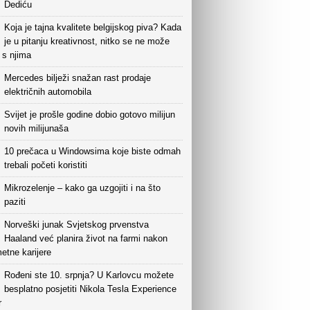
Dediću
Koja je tajna kvalitete belgijskog piva? Kada
je u pitanju kreativnost, nitko se ne može
i s njima
Mercedes bilježi snažan rast prodaje
električnih automobila
Svijet je prošle godine dobio gotovo milijun
novih milijunaša
10 prečaca u Windowsima koje biste odmah
trebali početi koristiti
Mikrozelenje – kako ga uzgojiti i na što
paziti
Norveški junak Svjetskog prvenstva
Haaland već planira život na farmi nakon
etne karijere
Rođeni ste 10. srpnja? U Karlovcu možete
besplatno posjetiti Nikola Tesla Experience
r