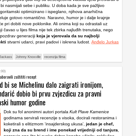
 bi nasmijali sebe i publiku. U doba kada je sve pažljivo
lgoritamski optimizirano i ispeglano, njihova anarhična
eluje gotovo romantično. Naravno, humor je i dalje krajnje
eće pri dobiti nove poklonike. Ali onima koji su odrastali uz
i čavao u lijes filma nije tek zbirka najluđih trenutaka, nego
 pozdrav generaciji
koja je vjerovala da su najbolji
ekti
stvarni udarci, pravi padovi i iskrena ludost.
Anđelo Jurkas
Jackass
Johnny Knoxville
recenzija filma
:00)
aboravili zaštititi recept
d bi se Michelinu dalo zaigrati ironijom,
arić dobio bi prvu zvjezdicu za pravni
ski humor godine
Dok su fol anonimni autori portala
Kult Plave Kamenice
godinama servirali recenzije s visoka, docirali restoranima i
koketirali s elitizmom ‘insajderskog ukusa’,
jedan je chef,
koji zna da su brend i ime ponekad vrijedniji od tanjura
,