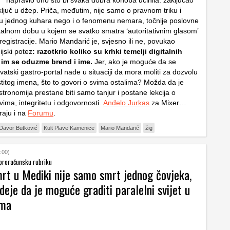
napravio ono što bi svaka dobra konoba učinila: zaključao
 ključ u džep. Priča, međutim, nije samo o pravnom triku i
u jednog kuhara nego i o fenomenu nemara, točnije poslovne
gitalnom dobu u kojem se svatko smatra ‘autoritativnim glasom’
egistracije. Mario Mandarić je, svjesno ili ne, povukao
ijski potez
: razotkrio koliko su krhki temelji digitalnih
d im se oduzme brend i ime.
Jer, ako je moguće da se
rvatski gastro-portal nađe u situaciji da mora moliti za dozvolu
stitog imena, što to govori o svima ostalima? Možda da je
tronomija prestane biti samo tanjur i postane lekcija o
ima, integritetu i odgovornosti.
Anđelo Jurkas
za Mixer…
raju i na
Forumu
.
Davor Butković
Kult Plave Kamenice
Mario Mandarić
žig
:00)
 proračunsku rubriku
mrt u Mediki nije samo smrt jednog čovjeka,
deje da je moguće graditi paralelni svijet u
ema