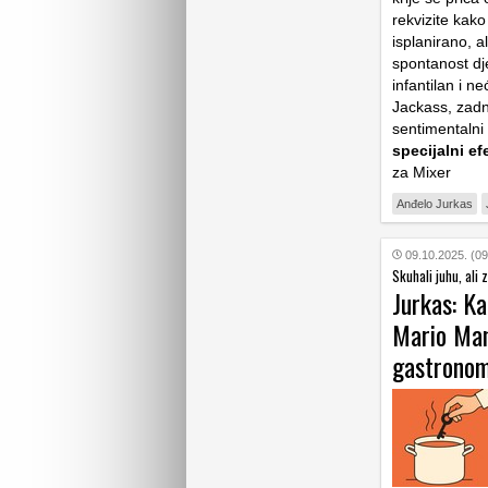
rekvizite kako
isplanirano, a
spontanost dj
infantilan i n
Jackass, zadnj
sentimentalni
specijalni ef
za Mixer
Anđelo Jurkas
09.10.2025. (09
Skuhali juhu, ali z
Jurkas: Ka
Mario Mand
gastronom