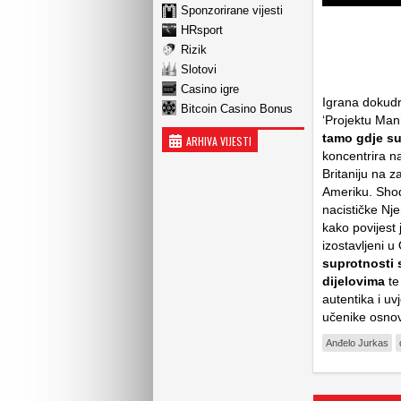
Sponzorirane vijesti
HRsport
Rizik
Slotovi
Casino igre
Igrana dokudra
Bitcoin Casino Bonus
‘Projektu Man
tamo gdje su 
ARHIVA VIJESTI
koncentrira na
Britaniju na z
Ameriku. Shod
nacističke Nj
kako povijest
izostavljeni u
suprotnosti 
dijelovima
te
autentika i uv
učenike osnov
Anđelo Jurkas