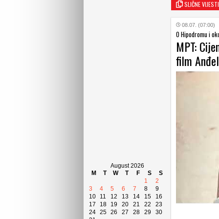
SLIČNE VIJESTI
08.07. (07:00)
O Hipodromu i ok
MPT: Cije
film Anđe
August 2026
M
T
W
T
F
S
S
1
2
3
4
5
6
7
8
9
10
11
12
13
14
15
16
17
18
19
20
21
22
23
24
25
26
27
28
29
30