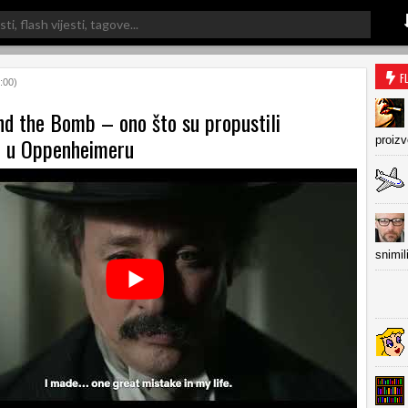
F
:00)
nd the Bomb – ono što su propustili
i u Oppenheimeru
proiz
snimil