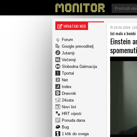
Search
for:
HRVATSKI WEB
24.02.2024. (10
Još malo o bombi
Einstein a
Forum
Google prevoditelj
spomenut
Jutarnji
Večernji
Slobodna Dalmacija
Tportal
Net
Index
Dnevnik
24sata
Novi list
HRT vijesti
Ponuda dana
Bug
1 klik do svega