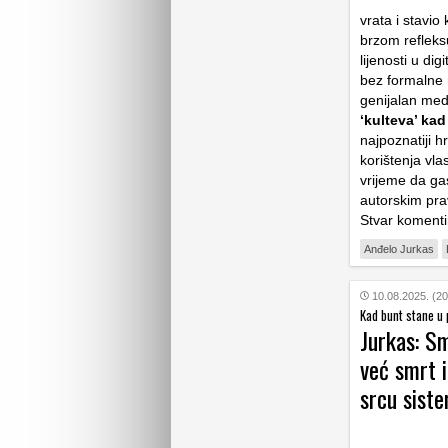
vrata i stavio
brzom refleks
lijenosti u di
bez formalne r
genijalan med
‘kulteva’ ka
najpoznatiji h
korištenja vla
vrijeme da gas
autorskim prav
Stvar komenti
Anđelo Jurkas
10.08.2025. (20
Kad bunt stane u
Jurkas: S
već smrt i
srcu sist