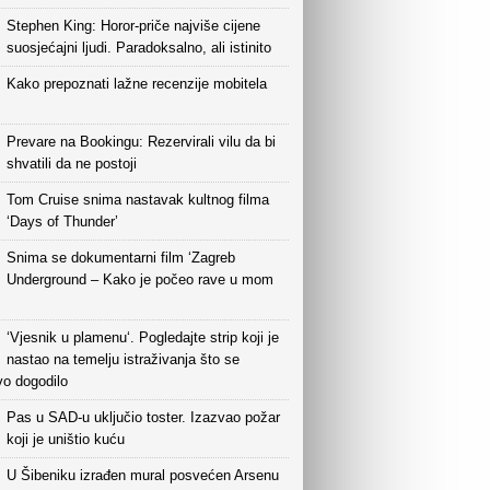
Stephen King: Horor-priče najviše cijene
suosjećajni ljudi. Paradoksalno, ali istinito
Kako prepoznati lažne recenzije mobitela
Prevare na Bookingu: Rezervirali vilu da bi
shvatili da ne postoji
Tom Cruise snima nastavak kultnog filma
‘Days of Thunder’
Snima se dokumentarni film ‘Zagreb
Underground – Kako je počeo rave u mom
‘Vjesnik u plamenu‘. Pogledajte strip koji je
nastao na temelju istraživanja što se
vo dogodilo
Pas u SAD-u uključio toster. Izazvao požar
koji je uništio kuću
U Šibeniku izrađen mural posvećen Arsenu