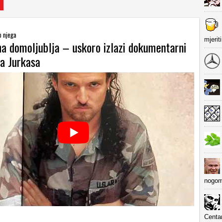
o njega
mjerit
na domoljublja – uskoro izlazi dokumentarni
la Jurkasa
nogom
Centa