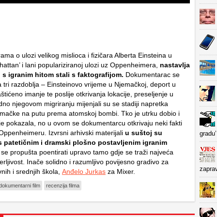
ma o ulozi velikog mislioca i fizičara Alberta Einsteina u
hattan’ i lani populariziranoj ulozi uz Oppenheimera,
nastavlja
s igranim hitom stali s faktografijom.
Dokumentarac se
 tri razdoblja – Einsteinovo vrijeme u Njemačkoj, deport u
aštićeno imanje te poslije otkrivanja lokacije, preseljenje u
no njegovom migriranju mijenjali su se stadiji napretka
emačke na putu prema atomskoj bombi. Tko je utrku dobio i
 je pokazala, no u ovom se dokumentarcu otkrivaju neki fakti
 Oppenheimeru. Izvrsni arhivski materijali
u suštoj su
gradu’
s patetičnim i dramski plošno postavljenim igranim
 se propušta poentirati upravo tamo gdje se traži najveća
jerljivost. Inače solidno i razumljivo povijesno gradivo za
zapra
nih i srednjih škola,
Anđelo Jurkas
za Mixer.
dokumentarni film
recenzija filma