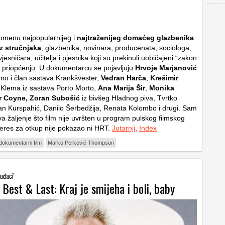
nomenu najpopularnijeg i
najtraženijeg domaćeg glazbenika
z stručnjaka
, glazbenika, novinara, producenata, sociologa,
vjesničara, učitelja i pjesnika koji su prekinuli uobičajeni “zakon
 u priopćenju. U dokumentarcu se pojavljuju
Hrvoje Marjanović
dno i član sastava Krankšvester,
Vedran Harča
,
Krešimir
i Klema iz sastava Porto Morto,
Ana Marija Šir
,
Monika
r Coyne, Zoran Subošić
iz bivšeg Hladnog piva, Tvrtko
an Kurspahić, Danilo Šerbedžija, Renata Kolombo i drugi. Sam
a žaljenje što film nije uvršten u program pulskog filmskog
nteres za otkup nije pokazao ni HRT.
Jutarnji
,
Index
dokumentarni film
Marko Perković Thompson
luđaci'
 Best & Last: Kraj je smijeha i boli, baby