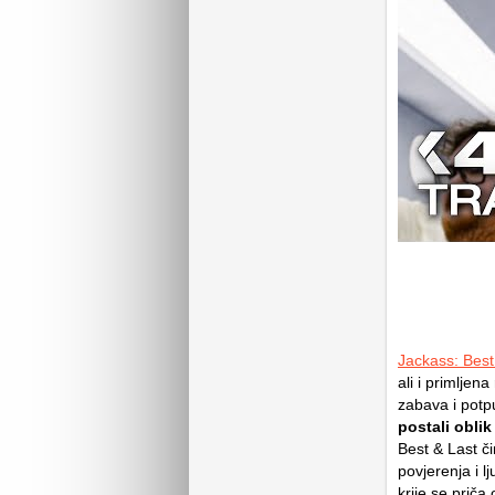
Jackass: Best
ali i primljen
zabava i pot
postali oblik
Best & Last č
povjerenja i 
krije se priča 