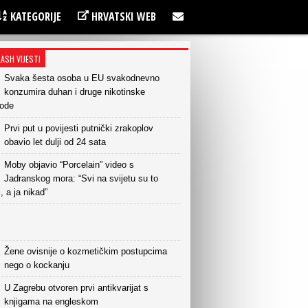
KATEGORIJE
HRVATSKI WEB
LASH VIJESTI
Svaka šesta osoba u EU svakodnevno
konzumira duhan i druge nikotinske
vode
Prvi put u povijesti putnički zrakoplov
obavio let dulji od 24 sata
Moby objavio “Porcelain” video s
Jadranskog mora: “Svi na svijetu su to
i, a ja nikad”
Žene ovisnije o kozmetičkim postupcima
nego o kockanju
U Zagrebu otvoren prvi antikvarijat s
knjigama na engleskom