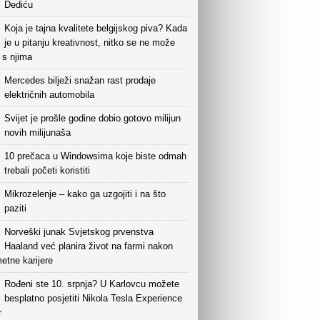
Dediću
Koja je tajna kvalitete belgijskog piva? Kada
je u pitanju kreativnost, nitko se ne može
i s njima
Mercedes bilježi snažan rast prodaje
električnih automobila
Svijet je prošle godine dobio gotovo milijun
novih milijunaša
10 prečaca u Windowsima koje biste odmah
trebali početi koristiti
Mikrozelenje – kako ga uzgojiti i na što
paziti
Norveški junak Svjetskog prvenstva
Haaland već planira život na farmi nakon
etne karijere
Rođeni ste 10. srpnja? U Karlovcu možete
besplatno posjetiti Nikola Tesla Experience
r