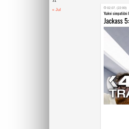
31
02.07. (22:00)
« Jul
'Kakvi simpatični 
Jackass 5: