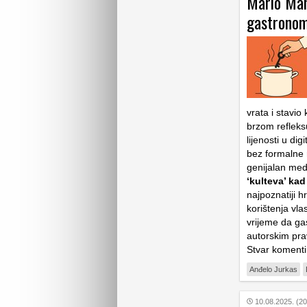
Mario Mand
gastronom
vrata i stavio
brzom refleks
lijenosti u di
bez formalne r
genijalan med
‘kulteva’ ka
najpoznatiji h
korištenja vla
vrijeme da gas
autorskim prav
Stvar komenti
Anđelo Jurkas
10.08.2025. (20