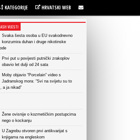
KATEGORIJE
HRVATSKI WEB
LASH VIJESTI
Svaka šesta osoba u EU svakodnevno
konzumira duhan i druge nikotinske
vode
Prvi put u povijesti putnički zrakoplov
obavio let dulji od 24 sata
Moby objavio “Porcelain” video s
Jadranskog mora: “Svi na svijetu su to
i, a ja nikad”
Žene ovisnije o kozmetičkim postupcima
nego o kockanju
U Zagrebu otvoren prvi antikvarijat s
knjigama na engleskom