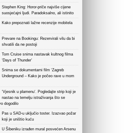
Stephen King: Horor-priče najviše cijene
suosjećajni ljudi. Paradoksalno, ali istinito
Kako prepoznati lažne recenzije mobitela
Prevare na Bookingu: Rezervirali vilu da bi
shvatili da ne postoji
Tom Cruise snima nastavak kultnog filma
‘Days of Thunder’
Snima se dokumentarni film ‘Zagreb
Underground – Kako je počeo rave u mom
‘Vjesnik u plamenu‘. Pogledajte strip koji je
nastao na temelju istraživanja što se
vo dogodilo
Pas u SAD-u uključio toster. Izazvao požar
koji je uništio kuću
U Šibeniku izrađen mural posvećen Arsenu