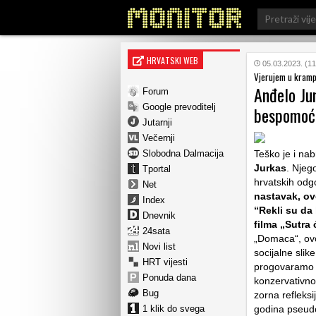
Search
for:
HRVATSKI WEB
05.03.2023. (11
Vjerujem u kramp,
Anđelo Jur
Forum
Google prevoditelj
bespomoćn
Jutarnji
Večernji
Slobodna Dalmacija
Teško je i nab
Jurkas
. Njeg
Tportal
hrvatskih odg
Net
nastavak, ov
Index
“Rekli su da 
Dnevnik
filma „Sutra 
24sata
„Domaca“, ovo
Novi list
socijalne slik
HRT vijesti
progovaramo o
Ponuda dana
konzervativno
Bug
zorna refleksi
1 klik do svega
godina pseudo