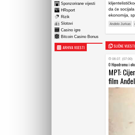
klijentelističk
Sponzorirane vijesti
da će socijala
HRsport
ekonomija, sp
Rizik
Slotovi
Anđelo Jurkas
Casino igre
Bitcoin Casino Bonus
SLIČNE VIJESTI
ARHIVA VIJESTI
08.07. (07:00)
O Hipodromu i ok
MPT: Cije
film Anđe