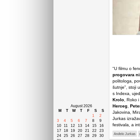
“U filmu o fe
progovara ni
politologa, po
šutnje”, stoji
s Indexa, uje
Krolo
, Roko 
Herceg
,
Pete
August 2026
M
T
W
T
F
S
S
Jakovina, Mir
1
2
Jurkas izražav
3
4
5
6
7
8
9
festivala, a i
10
11
12
13
14
15
16
17
18
19
20
21
22
23
Anđelo Jurkas
24
25
26
27
28
29
30