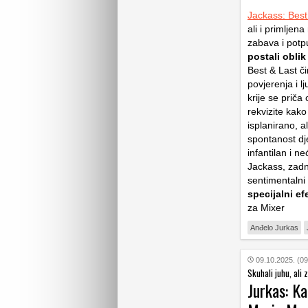
Jackass: Best
ali i primljen
zabava i pot
postali oblik
Best & Last č
povjerenja i 
krije se priča 
rekvizite kako
isplanirano, a
spontanost dj
infantilan i n
Jackass, zadnj
sentimentalni
specijalni ef
za Mixer
Anđelo Jurkas
09.10.2025. (09
Skuhali juhu, ali z
Jurkas: Ka