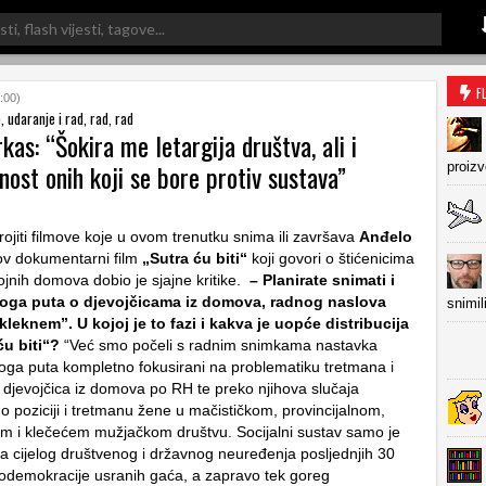
F
:00)
 udaranje i rad, rad, rad
kas: “Šokira me letargija društva, ali i
ost onih koji se bore protiv sustava”
proiz
rojiti filmove koje u ovom trenutku snima ili završava
Anđelo
ov dokumentarni film
„Sutra ću biti“
koji govori o štićenicima
ojnih domova dobio je sjajne kritike.
– Planirate snimati i
oga puta o djevojčicama iz domova, radnog naslova
snimil
kleknem”. U kojoj je to fazi i kakva je uopće distribucija
ću biti“?
“Već smo počeli s radnim snimkama nastavka
ga puta kompletno fokusirani na problematiku tretmana i
e djevojčica iz domova po RH te preko njihova slučaja
 poziciji i tretmanu žene u mačističkom, provincijalnom,
m i klečećem mužjačkom društvu. Socijalni sustav samo je
ja cijelog društvenog i državnog neuređenja posljednjih 30
demokracije usranih gaća, a zapravo tek goreg