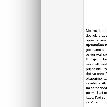
Medika, kao i 
dodijele grads
opravdanjem z
djelomično h
godinama su,
osiguravali s
fino sjedi u 
mu je alternat
pripitomiti. I
dobiva pare. 
eksperimental
zajednica. Ali
im samodosta
normi
. Kad t
kaos. Kad se 
za Mixer.