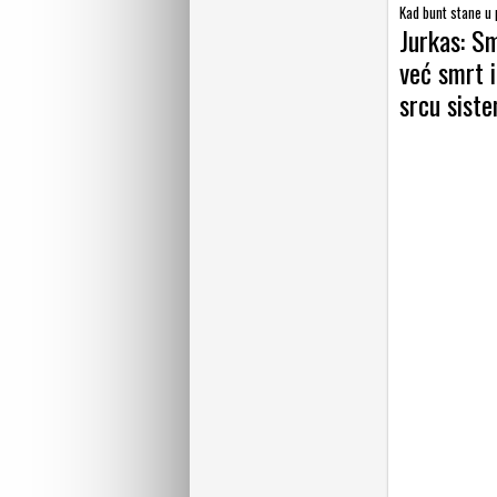
Kad bunt stane u
Jurkas: S
već smrt i
srcu sist