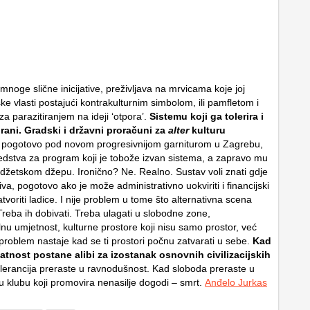
mnoge slične inicijative, preživljava na mrvicama koje joj
ke vlasti postajući kontrakulturnim simbolom, ili pamfletom i
a parazitiranjem na ideji ‘otpora’.
Sistemu koji ga tolerira i
rani. Gradski i državni proračuni za
alter
kulturu
 pogotovo pod novom progresivnijom garniturom u Zagrebu,
redstva za program koji je tobože izvan sistema, a zapravo mu
budžetskom džepu. Ironično? Ne. Realno. Sustav voli znati gdje
iva, pogotovo ako je može administrativno uokviriti i financijski
 zatvoriti ladice. I nije problem u tome što alternativna scena
Treba ih dobivati. Treba ulagati u slobodne zone,
nu umjetnost, kulturne prostore koji nisu samo prostor, već
 problem nastaje kad se ti prostori počnu zatvarati u sebe.
Kad
tnost postane alibi za izostanak osnovnih civilizacijskih
olerancija preraste u ravnodušnost. Kad sloboda preraste u
u klubu koji promovira nenasilje dogodi – smrt.
Anđelo Jurkas