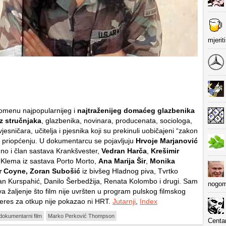
mjerit
nomenu najpopularnijeg i
najtraženijeg domaćeg glazbenika
z stručnjaka
, glazbenika, novinara, producenata, sociologa,
vjesničara, učitelja i pjesnika koji su prekinuli uobičajeni “zakon
 u priopćenju. U dokumentarcu se pojavljuju
Hrvoje Marjanović
dno i član sastava Krankšvester,
Vedran Harča
,
Krešimir
i Klema iz sastava Porto Morto,
Ana Marija Šir
,
Monika
r Coyne, Zoran Subošić
iz bivšeg Hladnog piva, Tvrtko
an Kurspahić, Danilo Šerbedžija, Renata Kolombo i drugi. Sam
nogom
a žaljenje što film nije uvršten u program pulskog filmskog
nteres za otkup nije pokazao ni HRT.
Jutarnji
,
Index
dokumentarni film
Marko Perković Thompson
Centa