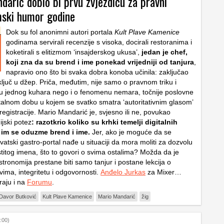
arić dobio bi prvu zvjezdicu za pravni
ski humor godine
Dok su fol anonimni autori portala
Kult Plave Kamenice
godinama servirali recenzije s visoka, docirali restoranima i
koketirali s elitizmom ‘insajderskog ukusa’,
jedan je chef,
koji zna da su brend i ime ponekad vrijedniji od tanjura
,
napravio ono što bi svaka dobra konoba učinila: zaključao
 ključ u džep. Priča, međutim, nije samo o pravnom triku i
u jednog kuhara nego i o fenomenu nemara, točnije poslovne
gitalnom dobu u kojem se svatko smatra ‘autoritativnim glasom’
egistracije. Mario Mandarić je, svjesno ili ne, povukao
ijski potez
: razotkrio koliko su krhki temelji digitalnih
d im se oduzme brend i ime.
Jer, ako je moguće da se
rvatski gastro-portal nađe u situaciji da mora moliti za dozvolu
stitog imena, što to govori o svima ostalima? Možda da je
tronomija prestane biti samo tanjur i postane lekcija o
ima, integritetu i odgovornosti.
Anđelo Jurkas
za Mixer…
raju i na
Forumu
.
Davor Butković
Kult Plave Kamenice
Mario Mandarić
žig
:00)