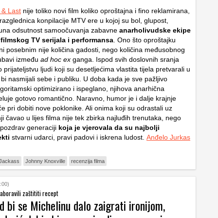
 & Last
nije toliko novi film koliko oproštajna i fino reklamirana,
a razglednica konpilacije MTV ere u kojoj su bol, glupost,
puna odsutnost samoočuvanja zabavne
anarholivudske ekipe
 filmskog TV serijala i performansa
. Ono što oproštajku
ini posebnim nije količina gadosti, nego količina međusobnog
ljubavi između
ad hoc ex
ganga. Ispod svih doslovnih sranja
o prijateljstvu ljudi koji su desetljećima vlastita tijela pretvarali u
 bi nasmijali sebe i publiku. U doba kada je sve pažljivo
lgoritamski optimizirano i ispeglano, njihova anarhična
eluje gotovo romantično. Naravno, humor je i dalje krajnje
eće pri dobiti nove poklonike. Ali onima koji su odrastali uz
i čavao u lijes filma nije tek zbirka najluđih trenutaka, nego
 pozdrav generaciji
koja je vjerovala da su najbolji
ekti
stvarni udarci, pravi padovi i iskrena ludost.
Anđelo Jurkas
Jackass
Johnny Knoxville
recenzija filma
:00)
aboravili zaštititi recept
d bi se Michelinu dalo zaigrati ironijom,