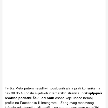
Tvrtka Meta putem nevidljivih poslovnih alata prati korisnike na
čak 30 do 40 posto svjetskih internetskih stranica,
prikupljajući
osobne podatke čak i od onih
osoba koje uopće nemaju
profile na Facebooku ili Instagramu. Zbog ovog masovnog
kršenja privatnosti, u Njemačkoj se sprema ogroman val tužbi