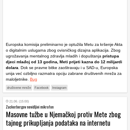
Europska komisija preliminarno je optužila Metu za kršenje Akta
o digitalnim uslugama zbog ovisničkog dizajna aplikacija. Zbog
ugrožavanja mentalnog zdravlja mladih i dopuštanja
pristupa
djeci mlađoj od 13 godina, Meti prijeti kazna do 12 milijardi
dolara
. Dok se pravne bitke zaoštravaju i u SAD-u, Europska
unija već ozbiljno razmatra opciju zabrane društvenih mreža za
maloljetnike.
Bug
društvene mreže
Facebook
Instagram
21.06. (15:00)
Zuckerbergov nevidljivi mikrofon
Masovne tužbe u Njemačkoj protiv Mete zbog
tajnog prikupljanja podataka na internetu