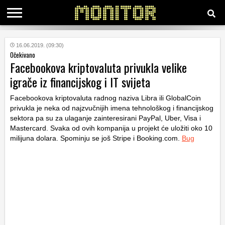
KATEGORIJE
16.06.2019. (09:30)
Očekivano
Facebookova kriptovaluta privukla velike
HRVATSKI
igrače iz financijskog i IT svijeta
WEB
Facebookova kriptovaluta radnog naziva Libra ili GlobalCoin
privukla je neka od najzvučnijih imena tehnološkog i financijskog
sektora pa su za ulaganje zainteresirani PayPal, Uber, Visa i
Mastercard. Svaka od ovih kompanija u projekt će uložiti oko 10
milijuna dolara. Spominju se još Stripe i Booking.com.
Bug