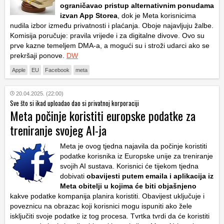
ograničavao pristup alternativnim ponudama
izvan App Storea
, dok je Meta korisnicima
nudila izbor između privatnosti i plaćanja. Oboje najavljuju žalbe.
Komisija poručuje: pravila vrijede i za digitalne divove. Ovo su
prve kazne temeljem DMA-a, a mogući su i stroži udarci ako se
prekršaji ponove.
DW
Apple
EU
Facebook
meta
20.04.2025. (22:00)
Sve što si ikad uploadao dao si privatnoj korporaciji
Meta počinje koristiti europske podatke za
treniranje svojeg AI-ja
Meta je ovog tjedna najavila da počinje koristiti
podatke korisnika iz Europske unije za treniranje
svojih AI sustava. Korisnici će tijekom tjedna
dobivati
obavijesti putem emaila i aplikacija iz
Meta obitelji u kojima će biti objašnjeno
kakve podatke kompanija planira koristiti. Obavijest uključuje i
poveznicu na obrazac koji korisnici mogu ispuniti ako žele
isključiti svoje podatke iz tog procesa. Tvrtka tvrdi da će koristiti