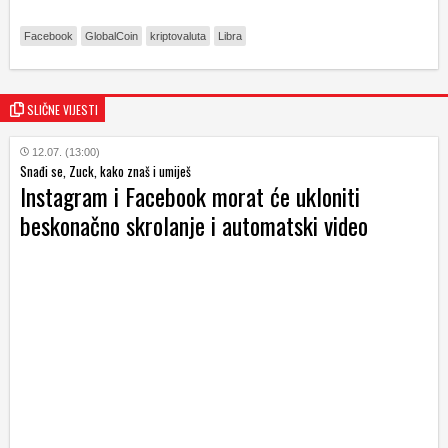
Facebook
GlobalCoin
kriptovaluta
Libra
SLIČNE VIJESTI
12.07. (13:00)
Snađi se, Zuck, kako znaš i umiješ
Instagram i Facebook morat će ukloniti
beskonačno skrolanje i automatski video