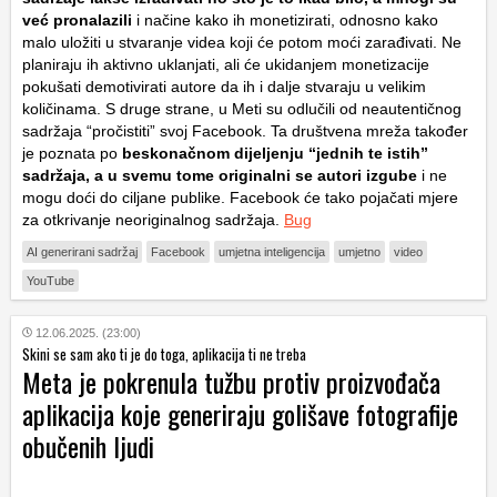
već pronalazili
i načine kako ih monetizirati, odnosno kako
malo uložiti u stvaranje videa koji će potom moći zarađivati. Ne
planiraju ih aktivno uklanjati, ali će ukidanjem monetizacije
pokušati demotivirati autore da ih i dalje stvaraju u velikim
količinama. S druge strane, u Meti su odlučili od neautentičnog
sadržaja “pročistiti” svoj Facebook. Ta društvena mreža također
je poznata po
beskonačnom dijeljenju “jednih te istih”
sadržaja, a u svemu tome originalni se autori izgube
i ne
mogu doći do ciljane publike. Facebook će tako pojačati mjere
za otkrivanje neoriginalnog sadržaja.
Bug
AI generirani sadržaj
Facebook
umjetna inteligencija
umjetno
video
YouTube
12.06.2025. (23:00)
Skini se sam ako ti je do toga, aplikacija ti ne treba
Meta je pokrenula tužbu protiv proizvođača
aplikacija koje generiraju golišave fotografije
obučenih ljudi