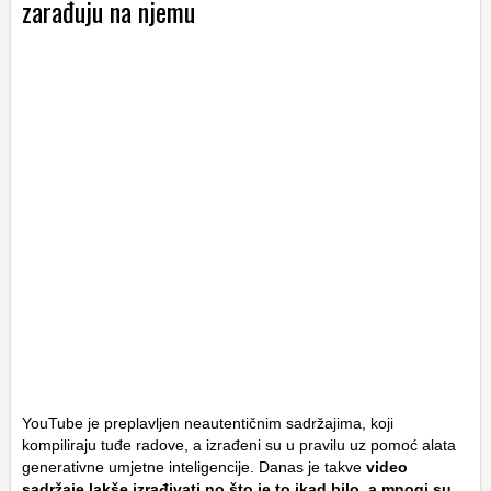
zarađuju na njemu
YouTube je preplavljen neautentičnim sadržajima, koji
kompiliraju tuđe radove, a izrađeni su u pravilu uz pomoć alata
generativne umjetne inteligencije. Danas je takve
video
sadržaje lakše izrađivati no što je to ikad bilo, a mnogi su