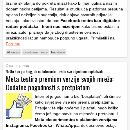
brzine skrolanja do pokreta miša) kako bi manipulirala našim
dopaminskim petljama. Rezultat je otuđujuća platforma prepuna
oglasa i neželjenih sugestija, dok objave stvarnih prijatelja
nestaju. Iako svjestan da nas
Facebook tretira kao digitalne
rudare podataka i hrani nas mizerijom
kako bismo ostali na
mreži, autor priznaje da je zbog društvene ovisnosti i
praktičnosti račun nemoguće potpuno ugasiti. Primijetili i na
Forumu
Algoritam
društvene mreže
Facebook
03.02. (19:00)
Nešto kao parking, ali na Internetu - svi bi sve odjednom naplaćivali
Meta testira premium verzije svojih mreža:
Dodatne pogodnosti s pretplatom
Internet je godinama bio “besplatan”, ali čini se
kako svijet sve više ide prema pretplatama.
Pitanje više nije hoćemo li plaćati, nego koliko
ćemo još toga staviti na mjesečnu pretplatu. I
Meta eksperimentira s plaćenim verzijama
Instagrama, Facebooka i WhatsAppa
, dok osnovne ostaju