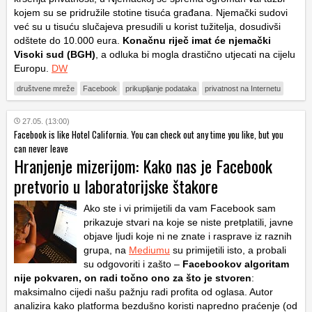
kojem su se pridružile stotine tisuća građana. Njemački sudovi
već su u tisuću slučajeva presudili u korist tužitelja, dosudivši
odštete do 10.000 eura.
Konačnu riječ imat će njemački
Visoki sud (BGH)
, a odluka bi mogla drastično utjecati na cijelu
Europu.
DW
društvene mreže
Facebook
prikupljanje podataka
privatnost na Internetu
27.05. (13:00)
Facebook is like Hotel California. You can check out any time you like, but you
can never leave
Hranjenje mizerijom: Kako nas je Facebook
pretvorio u laboratorijske štakore
Ako ste i vi primijetili da vam Facebook sam
prikazuje stvari na koje se niste pretplatili, javne
objave ljudi koje ni ne znate i rasprave iz raznih
grupa, na
Mediumu
su primijetili isto, a probali
su odgovoriti i zašto –
Facebookov algoritam
nije pokvaren, on radi točno ono za što je stvoren
:
maksimalno cijedi našu pažnju radi profita od oglasa. Autor
analizira kako platforma bezdušno koristi napredno praćenje (od