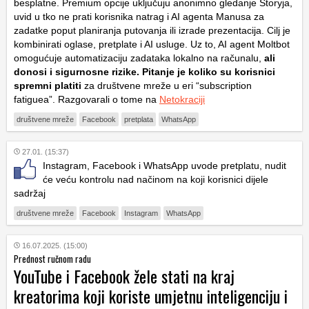
besplatne. Premium opcije uključuju anonimno gledanje Storyja,
uvid u tko ne prati korisnika natrag i AI agenta Manusa za
zadatke poput planiranja putovanja ili izrade prezentacija. Cilj je
kombinirati oglase, pretplate i AI usluge. Uz to, AI agent Moltbot
omogućuje automatizaciju zadataka lokalno na računalu,
ali
donosi i sigurnosne rizike. Pitanje je koliko su korisnici
spremni platiti
za društvene mreže u eri “subscription
fatiguea”. Razgovarali o tome na
Netokraciji
društvene mreže
Facebook
pretplata
WhatsApp
27.01. (15:37)
Instagram, Facebook i WhatsApp uvode pretplatu, nudit
će veću kontrolu nad načinom na koji korisnici dijele
sadržaj
društvene mreže
Facebook
Instagram
WhatsApp
16.07.2025. (15:00)
Prednost ručnom radu
YouTube i Facebook žele stati na kraj
kreatorima koji koriste umjetnu inteligenciju i