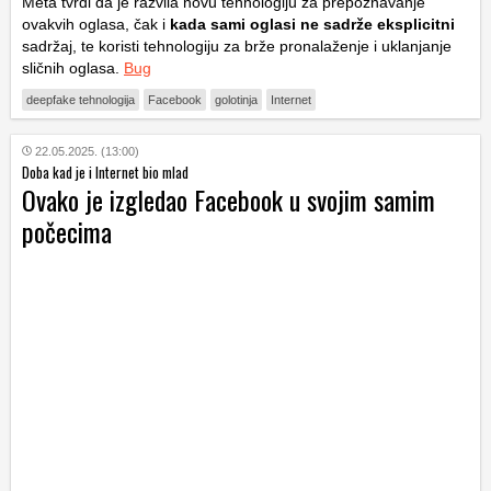
Meta tvrdi da je razvila novu tehnologiju za prepoznavanje
ovakvih oglasa, čak i
kada sami oglasi ne sadrže eksplicitni
sadržaj, te koristi tehnologiju za brže pronalaženje i uklanjanje
sličnih oglasa.
Bug
deepfake tehnologija
Facebook
golotinja
Internet
22.05.2025. (13:00)
Doba kad je i Internet bio mlad
Ovako je izgledao Facebook u svojim samim
počecima