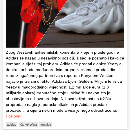
Zbog Westovih antisemitskih komentara krajem prošle godine
Adidas se našao u nezavidnoj poziciji, a sad je poznato i kako će
kompanija riješiti taj problem. Adidas će prodati dionice Yeezyja,
donirati prihode međunarodnim organizacijama i prodati dio
robe iz ugašenog partnerstva s reperom Kanyeom Westom,
najavio je izvršni direktor Adidasa Björn Gulden. Milijuni tenisica
Yeezy u maloprodajnoj vrijednosti 1,2 milijarde eura (1,3
milijarde dolara) trenutačno stoje u skladištu nakon što je
obustavljena njihova prodaja. Njihova vrijednost na tržištu
preprodaje naglo je porasla otkako ih je Adidas prestao
proizvoditi, a cijena nekih modela više je nego udvostručena.
Poslovni
adidas
Kanye West
tenisice