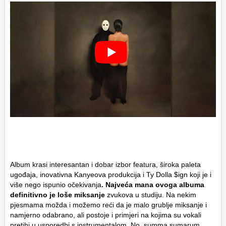
Album krasi interesantan i dobar izbor featura, široka paleta
ugođaja, inovativna Kanyeova produkcija i Ty Dolla $ign koji je i
više nego ispunio očekivanja
. Najveća mana ovoga albuma
definitivno je loše miksanje
zvukova u studiju. Na nekim
pjesmama možda i možemo reći da je malo grublje miksanje i
namjerno odabrano, ali postoje i primjeri na kojima su vokali
pretihi u usporedbi s instrumentalom. No, summa sumarum,