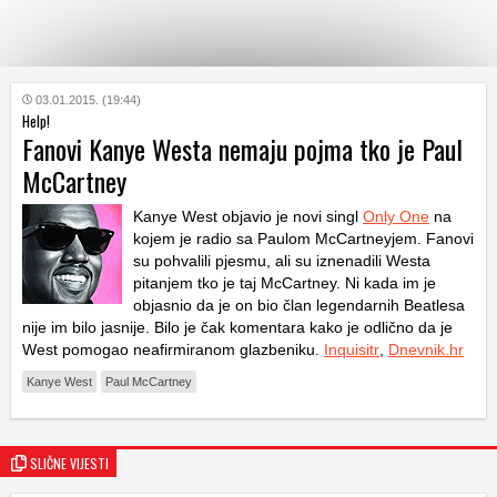
KATEGORIJE
03.01.2015. (19:44)
Help!
Fanovi Kanye Westa nemaju pojma tko je Paul
HRVATSKI
McCartney
WEB
Kanye West objavio je novi singl
Only One
na
kojem je radio sa Paulom McCartneyjem. Fanovi
su pohvalili pjesmu, ali su iznenadili Westa
pitanjem tko je taj McCartney. Ni kada im je
objasnio da je on bio član legendarnih Beatlesa
nije im bilo jasnije. Bilo je čak komentara kako je odlično da je
West pomogao neafirmiranom glazbeniku.
Inquisitr
,
Dnevnik.hr
Kanye West
Paul McCartney
SLIČNE VIJESTI