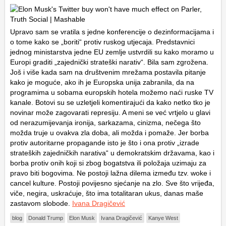
Upravo sam se vratila s jedne konferencije o dezinformacijama i
o tome kako se „boriti“ protiv ruskog utjecaja. Predstavnici
jednog ministarstva jedne EU zemlje ustvrdili su kako moramo u
Europi graditi „zajednički strateški narativ“. Bila sam zgrožena.
Još i više kada sam na društvenim mrežama postavila pitanje
kako je moguće, ako ih je Europska unija zabranila, da na
programima u sobama europskih hotela možemo naći ruske TV
kanale. Botovi su se uzletjeli komentirajući da kako netko tko je
novinar može zagovarati represiju. A meni se već vrtjelo u glavi
od nerazumijevanja ironija, sarkazama, cinizma, nečega što
možda truje u ovakva zla doba, ali možda i pomaže. Jer borba
protiv autoritarne propagande isto je što i ona protiv „izrade
strateških zajedničkih narativa“ u demokratskim državama, kao i
borba protiv onih koji si zbog bogatstva ili položaja uzimaju za
pravo biti bogovima. Ne postoji lažna dilema između tzv. woke i
cancel kulture. Postoji povijesno sjećanje na zlo. Sve što vrijeđa,
viče, negira, uskraćuje, što ima totalitaran ukus, danas maše
zastavom slobode.
Ivana Dragičević
blog
Donald Trump
Elon Musk
Ivana Dragičević
Kanye West