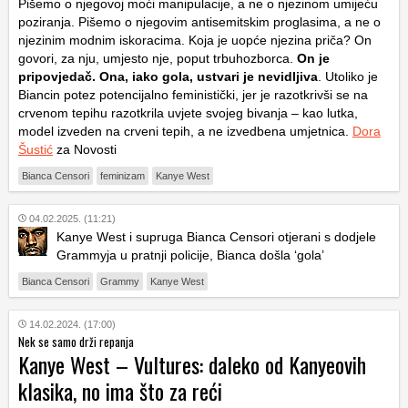
Pišemo o njegovoj moći manipulacije, a ne o njezinom umijeću
poziranja. Pišemo o njegovim antisemitskim proglasima, a ne o
njezinim modnim iskoracima. Koja je uopće njezina priča? On
govori, za nju, umjesto nje, poput trbuhozborca.
On je
pripovjedač. Ona, iako gola, ustvari je nevidljiva
. Utoliko je
Biancin potez potencijalno feministički, jer je razotkrivši se na
crvenom tepihu razotkrila uvjete svojeg bivanja – kao lutka,
model izveden na crveni tepih, a ne izvedbena umjetnica.
Dora
Šustić
za Novosti
Bianca Censori
feminizam
Kanye West
04.02.2025. (11:21)
Kanye West i supruga Bianca Censori otjerani s dodjele
Grammyja u pratnji policije, Bianca došla ‘gola’
Bianca Censori
Grammy
Kanye West
14.02.2024. (17:00)
Nek se samo drži repanja
Kanye West – Vultures: daleko od Kanyeovih
klasika, no ima što za reći