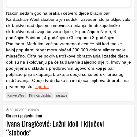
Nakon sedam godina braka i četvero djece bračni par
Kardashian-West službeno je i sudski razveden što je uključivalo
skrbništvo nad djecom i imovinska pitanja. Imati zajedničko
skrbništvo nad svoje četvero djece, 9-godišnjom North, 6-
godišnjim Saintom, 4-godišnjom Chicagom i 3-godišnjim
Psalmom. Međutim, većinu vremena djeca će biti kod majke
kojoj popularni reper mora plaćati 200.000 dolara alimentacije
mjesečno. Cifra ne pokriva troškove obrazovanja i zaštite djece
dok su na školovanju pa će ta davanja zajedno dijeliti. Imovina je
podijeljena u skladu s predbračnim ugovorom koji je par
potpisao prije sklapanja braka, a oboje su se odrekli bračnog
uzdržavanja. Oboje tvrde kako su im djeca i njihova dobrobit na
prvom mjestu.
Tportal
Kanye West
Kim Kardashian
rastave
30.10.2022. (09:00)
Obrana i posljednji dani
Ivana Dragičević: Lažni idoli i ključevi
“slobode”