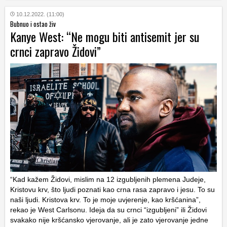
10.12.2022. (11:00)
Bubnuo i ostao živ
Kanye West: “Ne mogu biti antisemit jer su
crnci zapravo Židovi”
“Kad kažem Židovi, mislim na 12 izgubljenih plemena Judeje,
Kristovu krv, što ljudi poznati kao crna rasa zapravo i jesu. To su
naši ljudi. Kristova krv. To je moje uvjerenje, kao kršćanina”,
rekao je West Carlsonu. Ideja da su crnci “izgubljeni” ili Židovi
svakako nije kršćansko vjerovanje, ali je zato vjerovanje jedne