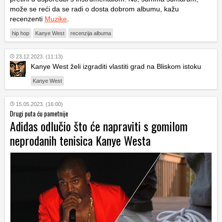
može se reći da se radi o dosta dobrom albumu, kažu
recenzenti
Muzike
.
hip hop
Kanye West
recenzija albuma
23.12.2023. (11:13)
Kanye West želi izgraditi vlastiti grad na Bliskom istoku
Kanye West
15.05.2023. (16:00)
Drugi puta ću pametnije
Adidas odlučio što će napraviti s gomilom
neprodanih tenisica Kanye Westa