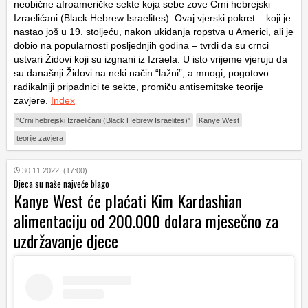
neobične afroameričke sekte koja sebe zove Crni hebrejski
Izraelićani (Black Hebrew Israelites). Ovaj vjerski pokret – koji je
nastao još u 19. stoljeću, nakon ukidanja ropstva u Americi, ali je
dobio na popularnosti posljednjih godina – tvrdi da su crnci
ustvari Židovi koji su izgnani iz Izraela. U isto vrijeme vjeruju da
su današnji Židovi na neki način “lažni”, a mnogi, pogotovo
radikalniji pripadnici te sekte, promiču antisemitske teorije
zavjere.
Index
"Crni hebrejski Izraelićani (Black Hebrew Israelites)"
Kanye West
teorije zavjera
30.11.2022. (17:00)
Djeca su naše najveće blago
Kanye West će plaćati Kim Kardashian
alimentaciju od 200.000 dolara mjesečno za
uzdržavanje djece