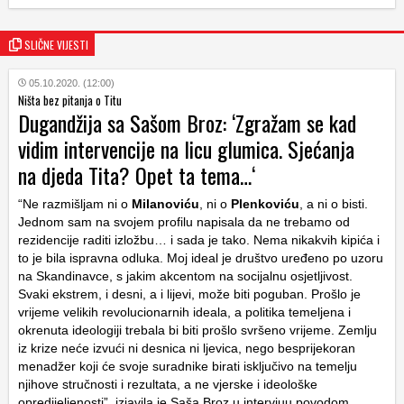
SLIČNE VIJESTI
05.10.2020. (12:00)
Ništa bez pitanja o Titu
Dugandžija sa Sašom Broz: ‘Zgražam se kad
vidim intervencije na licu glumica. Sjećanja
na djeda Tita? Opet ta tema…‘
“Ne razmišljam ni o
Milanoviću
, ni o
Plenkoviću
, a ni o bisti.
Jednom sam na svojem profilu napisala da ne trebamo od
rezidencije raditi izložbu… i sada je tako. Nema nikakvih kipića i
to je bila ispravna odluka. Moj ideal je društvo uređeno po uzoru
na Skandinavce, s jakim akcentom na socijalnu osjetljivost.
Svaki ekstrem, i desni, a i lijevi, može biti poguban. Prošlo je
vrijeme velikih revolucionarnih ideala, a politika temeljena i
okrenuta ideologiji trebala bi biti prošlo svršeno vrijeme. Zemlju
iz krize neće izvući ni desnica ni ljevica, nego besprijekoran
menadžer koji će svoje suradnike birati isključivo na temelju
njihove stručnosti i rezultata, a ne vjerske i ideološke
opredijeljenosti”, izjavila je Saša Broz u intervjuu povodom