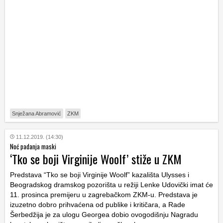
Snježana Abramović
ZKM
11.12.2019. (14:30)
Noć padanja maski
‘Tko se boji Virginije Woolf’ stiže u ZKM
Predstava “Tko se boji Virginije Woolf” kazališta Ulysses i
Beogradskog dramskog pozorišta u režiji Lenke Udovički imat će
11. prosinca premijeru u zagrebačkom ZKM-u. Predstava je
izuzetno dobro prihvaćena od publike i kritičara, a Rade
Šerbedžija je za ulogu Georgea dobio ovogodišnju Nagradu