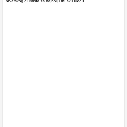
hrvatskog glumišta za najbolju mušku ulogu.