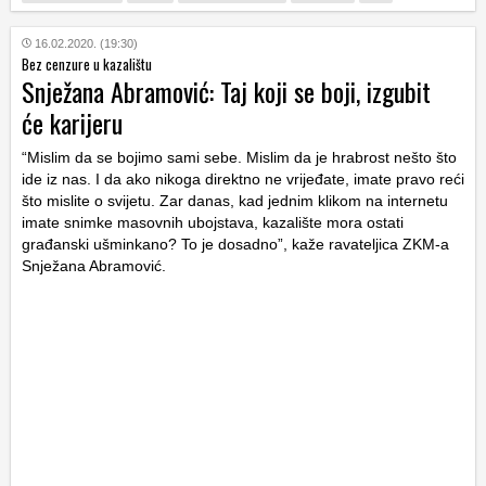
16.02.2020. (19:30)
Bez cenzure u kazalištu
Snježana Abramović: Taj koji se boji, izgubit
će karijeru
“Mislim da se bojimo sami sebe. Mislim da je hrabrost nešto što
ide iz nas. I da ako nikoga direktno ne vrijeđate, imate pravo reći
što mislite o svijetu. Zar danas, kad jednim klikom na internetu
imate snimke masovnih ubojstava, kazalište mora ostati
građanski ušminkano? To je dosadno”, kaže ravateljica ZKM-a
Snježana Abramović.