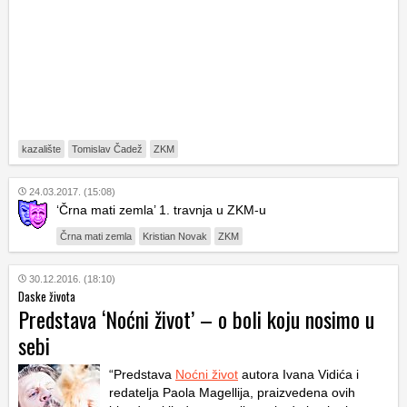
kazalište
Tomislav Čadež
ZKM
24.03.2017. (15:08)
‘Črna mati zemla’ 1. travnja u ZKM-u
Črna mati zemla
Kristian Novak
ZKM
30.12.2016. (18:10)
Daske života
Predstava ‘Noćni život’ – o boli koju nosimo u
sebi
“Predstava
Noćni život
autora Ivana Vidića i
redatelja Paola Magellija, praizvedena ovih