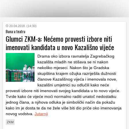
KATEGORIJE
20.04.2018. (14:30)
Buna u teatru
Glumci ZKM-a: Nećemo provesti izbore niti
HRVATSKI
imenovati kandidata u novo Kazališno vijeće
WEB
Drama oko izbora ravnatelja Zagrebačkog
kazališta mladih ne stišava se ni nakon
nekoliko mjeseci. Nakon što je Gradska
skupština krajem ožujka razriješila dužnosti
članove Kazališnog vijeća i imenovala nove,
kazališni umjetnici su odlučili kako neće
provesti izbore niti imenovati svojeg kandidata u to novo vijeće.
Tvrde kako će vijeće moći normalno raditi unatoč nedostatku
jednog člana, a njihova odluka je simbolički način da pokažu
kako im je dosta te da ne žele više biti dio priče oko imenovanja
novog vodstva.
Jutarnji
ZKM