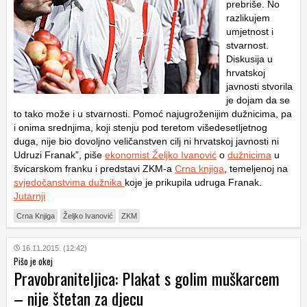
prebriše. No
razlikujem
umjetnost i
stvarnost.
Diskusija u
hrvatskoj
javnosti stvorila
je dojam da se
to tako može i u stvarnosti. Pomoć najugroženijim dužnicima, pa
i onima srednjima, koji stenju pod teretom višedesetljetnog
duga, nije bio dovoljno veličanstven cilj ni hrvatskoj javnosti ni
Udruzi Franak”, piše
ekonomist Željko Ivanović
o
dužnicima
u
švicarskom franku i predstavi ZKM-a
Crna knjiga
, temeljenoj na
svjedočanstvima dužnika
koje je prikupila udruga Franak.
Jutarnji
Crna Knjiga
Željko Ivanović
ZKM
16.11.2015. (12:42)
Pišo je okej
Pravobraniteljica: Plakat s golim muškarcem
– nije štetan za djecu