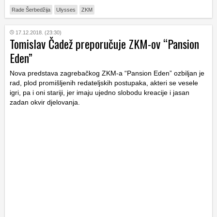
Rade Šerbedžija
Ulysses
ZKM
17.12.2018. (23:30)
Tomislav Čadež preporučuje ZKM-ov “Pansion
Eden”
Nova predstava zagrebačkog ZKM-a “Pansion Eden” ozbiljan je
rad, plod promišljenih redateljskih postupaka, akteri se vesele
igri, pa i oni stariji, jer imaju ujedno slobodu kreacije i jasan
zadan okvir djelovanja.