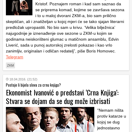
Kristof. Poznajem roman i kad sam saznao da
se priprema komad, kojime se završava sezona
i to u maloj dvorani ZKM-a, bio sam prilično
skeptičan, ali i znatiželjan u kojoj mjeri će se tako sjajan literarni
predložak upropastiti. No bio sam u krivu. ‘Velika bilježnica’
najugodnije je iznenađenje ove sezone u ZKM-u kojim se
godinama neiskorišteni glumac u matičnom ansamblu, Edvin
Liverić, sada u punoj autorskoj zrelosti pokazao i kao vrlo
zanimljiv, originalan i odličan redatelj”, piše Boris Homovec.
Telegram
ZKM
18.04.2016. (21:52)
Postoje li bijela slova za crnu knjigu?
Ekonomist Ivanović o predstavi ‘Crna Knjiga’:
Stvara se dojam da se dug može izbrisati
“Nemam ništa
protiv katarze u
kojoj se dug
jednostavno