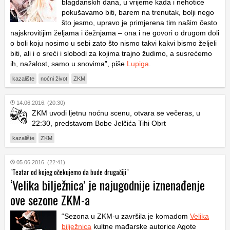
blagdanskih dana, u vrijeme kada i nehotice
pokušavamo biti, barem na trenutak, bolji nego
što jesmo, upravo je primjerena tim našim često
najskrovitijim željama i čežnjama – ona i ne govori o drugom doli
o boli koju nosimo u sebi zato što nismo takvi kakvi bismo željeli
biti, ali i o sreći i slobodi za kojima trajno žudimo, a susrećemo
ih, nažalost, samo u snovima”, piše
Lupiga
.
kazalište
noćni život
ZKM
14.06.2016. (20:30)
ZKM uvodi ljetnu noćnu scenu, otvara se večeras, u
22:30, predstavom Bobe Jelčića Tihi Obrt
kazalište
ZKM
05.06.2016. (22:41)
"Teatar od kojeg očekujemo da bude drugačiji"
‘Velika bilježnica’ je najugodnije iznenađenje
ove sezone ZKM-a
“Sezona u ZKM-u završila je komadom
Velika
bilježnica
kultne mađarske autorice Agote