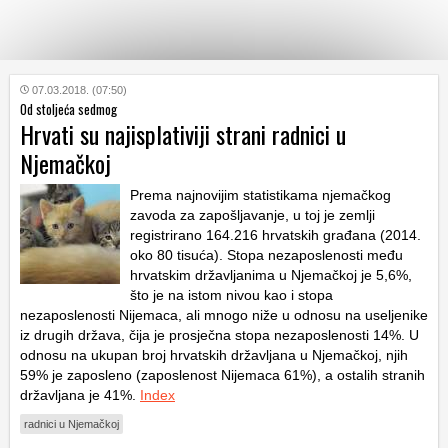
KATEGORIJE
07.03.2018. (07:50)
Od stoljeća sedmog
Hrvati su najisplativiji strani radnici u
HRVATSKI
Njemačkoj
WEB
Prema najnovijim statistikama njemačkog
zavoda za zapošljavanje, u toj je zemlji
registrirano 164.216 hrvatskih građana (2014.
oko 80 tisuća). Stopa nezaposlenosti među
hrvatskim državljanima u Njemačkoj je 5,6%,
što je na istom nivou kao i stopa
nezaposlenosti Nijemaca, ali mnogo niže u odnosu na useljenike
iz drugih država, čija je prosječna stopa nezaposlenosti 14%. U
odnosu na ukupan broj hrvatskih državljana u Njemačkoj, njih
59% je zaposleno (zaposlenost Nijemaca 61%), a ostalih stranih
državljana je 41%.
Index
radnici u Njemačkoj