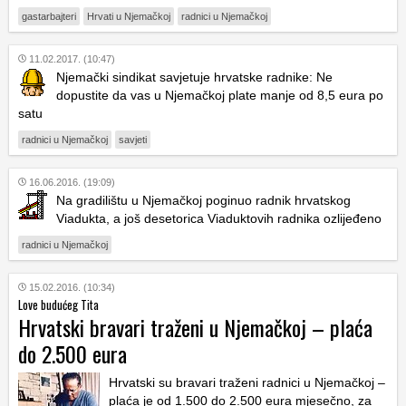
gastarbajteri
Hrvati u Njemačkoj
radnici u Njemačkoj
11.02.2017. (10:47)
Njemački sindikat savjetuje hrvatske radnike: Ne
dopustite da vas u Njemačkoj plate manje od 8,5 eura po
satu
radnici u Njemačkoj
savjeti
16.06.2016. (19:09)
Na gradilištu u Njemačkoj poginuo radnik hrvatskog
Viadukta, a još desetorica Viaduktovih radnika ozlijeđeno
radnici u Njemačkoj
15.02.2016. (10:34)
Love budućeg Tita
Hrvatski bravari traženi u Njemačkoj – plaća
do 2.500 eura
Hrvatski su bravari traženi radnici u Njemačkoj –
plaća je od 1.500 do 2.500 eura mjesečno, za