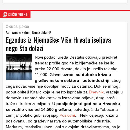
SLIČNE VIJESTI
08.02. (19:00)
Auf Wiedersehen, Deutschland!
Egzodus iz Njemačke: Više Hrvata iseljava
nego što dolazi
Novi podaci ureda Destatis otkrivaju preokret
trenda: prošle godine iz Njemačke se iselilo
preko 22.000 Hrvata, dok ih je uselilo tek oko
11.000. Glavni
uzroci su duboka kriza u
građevinskom sektoru i autoindustriji,
zbog
čega novac više nije dovoljan motiv za ostanak. Dok se mnogi,
poput obitelji Krtalić koja je nešto ispričala za
Dnevnik
, vraćaju u
domovinu unatoč birokratskim izazovima odjave, drugi sreću
traže u trećim zemljama. U
posljednje tri godine u Hrvatsku
se vratilo više od 14.500 građana
, potvrđujući da “obećana
zemlja” polako gubi svoj sjaj.
Poslovni
… Neki osjećaju krizu u
poslovanju, od građevinarstva do automobilske industrije.
Međutim, statistiku ulaze i oni s dvojnim državljanstvima, pa je