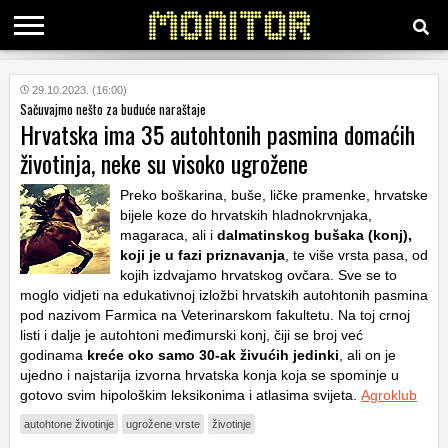
KATEGORIJE
29.10.2023. (16:00)
Sačuvajmo nešto za buduće naraštaje
Hrvatska ima 35 autohtonih pasmina domaćih
HRVATSKI
životinja, neke su visoko ugrožene
WEB
Preko boškarina, buše, ličke pramenke, hrvatske
bijele koze do hrvatskih hladnokrvnjaka,
magaraca, ali i
dalmatinskog bušaka (konj),
koji je u fazi priznavanja
, te više vrsta pasa, od
kojih izdvajamo hrvatskog ovčara. Sve se to
moglo vidjeti na edukativnoj izložbi hrvatskih autohtonih pasmina
pod nazivom Farmica na Veterinarskom fakultetu. Na toj crnoj
listi i dalje je autohtoni međimurski konj, čiji se broj već
godinama
kreće oko samo 30-ak živućih jedinki
, ali on je
ujedno i najstarija izvorna hrvatska konja koja se spominje u
gotovo svim hipološkim leksikonima i atlasima svijeta.
Agroklub
autohtone životinje
ugrožene vrste
životinje