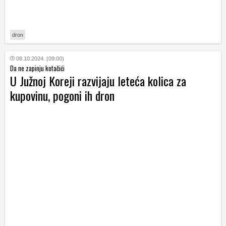
dron
08.10.2024. (09:00)
Da ne zapinju kotačići
U Južnoj Koreji razvijaju leteća kolica za
kupovinu, pogoni ih dron