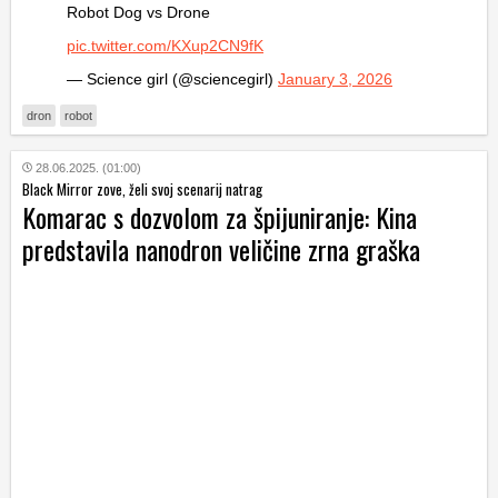
Robot Dog vs Drone
pic.twitter.com/KXup2CN9fK
— Science girl (@sciencegirl)
January 3, 2026
dron
robot
28.06.2025. (01:00)
Black Mirror zove, želi svoj scenarij natrag
Komarac s dozvolom za špijuniranje: Kina
predstavila nanodron veličine zrna graška