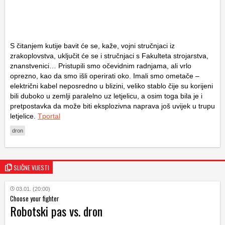
S čitanjem kutije bavit će se, kaže, vojni stručnjaci iz
zrakoplovstva, uključit će se i stručnjaci s Fakulteta strojarstva,
znanstvenici… Pristupili smo očevidnim radnjama, ali vrlo
oprezno, kao da smo išli operirati oko. Imali smo ometače –
električni kabel neposredno u blizini, veliko stablo čije su korijeni
bili duboko u zemlji paralelno uz letjelicu, a osim toga bila je i
pretpostavka da može biti eksplozivna naprava još uvijek u trupu
letjelice.
Tportal
dron
SLIČNE VIJESTI
03.01. (20:00)
Choose your fighter
Robotski pas vs. dron