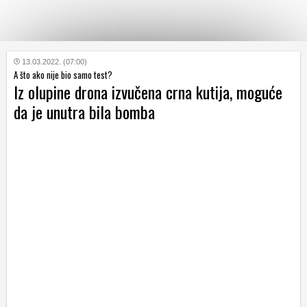
KATEGORIJE
13.03.2022. (07:00)
A što ako nije bio samo test?
Iz olupine drona izvučena crna kutija, moguće
HRVATSKI
da je unutra bila bomba
WEB