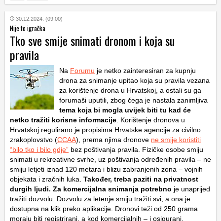
30.12.2024. (09:00)
Nije to igračka
Tko sve smije snimati dronom i koja su
pravila
Na
Forumu
je netko zainteresiran za kupnju
drona za snimanje upitao koja su pravila vezana
za korištenje drona u Hrvatskoj, a ostali su ga
forumaši uputili, zbog čega je nastala zanimljiva
tema koja bi mogla uvijek biti tu kad će
netko tražiti korisne informacije
. Korištenje dronova u
Hrvatskoj regulirano je propisima Hrvatske agencije za civilno
zrakoplovstvo (
CCAA
), prema njima dronove
ne smije koristiti
“bilo tko i bilo gdje”
bez poštivanja pravila. Fizičke osobe smiju
snimati u rekreativne svrhe, uz poštivanja određenih pravila – ne
smiju letjeti iznad 120 metara i blizu zabranjenih zona – vojnih
objekata i zračnih luka.
Također, treba paziti na privatnost
durgih ljudi. Za komercijalna snimanja potrebno
je unaprijed
tražiti dozvolu. Dozvolu za letenje smiju tražiti svi, a ona je
dostupna na klik preko aplikacije. Dronovi teži od 250 grama
moraju biti registrirani, a kod komercijalnih – i osigurani.