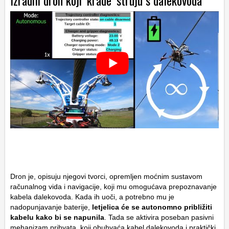
Izradili dron koji ‘krade’ struju s dalekovoda
Dron je, opisuju njegovi tvorci, opremljen moćnim sustavom
računalnog vida i navigacije, koji mu omogućava prepoznavanje
kabela dalekovoda. Kada ih uoči, a potrebno mu je
nadopunjavanje baterije,
letjelica će se autonomno približiti
kabelu kako bi se napunila
. Tada se aktivira poseban pasivni
mehanizam prihvata, koji obuhvaća kabel dalekovoda i praktički