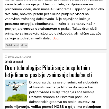
vješa letjelicu na njega. U testnom letu, zabilježenome na
priloženom videu, dron mase 4,3 kilograma uspješno je letio oko
dva sata, obavivši pritom pet ciklusa punjenja viseći na
vodovima trofaznog dalekovoda. Nije objavljeno kako je
preuzeta energija obračunata ili kako bi se takav način
punjenja dronova obračunavao
u praksi. Takav dron služi
primarno za inspekciju istog tog dalekovoda, ali i slične zadaće
za koje je potreban velik dolet.
Bug
Dalekovod
dron
10.01.2024. (14:00)
Leteći pomagač
Dron tehnologija: Pilotiranje bespilotnim
letjelicama postaje zanimanje budućnosti
Dronovi su danas sve prisutniji, od slobodnih
aktivnosti i snimanja filmova do napredne
poljoprivrede i misija traganja i spašavanja.
Dostave dronom za Hrvatsku poštu od
dalmatinskih gradova na otoke,
sustav za
pošumljavanje, velika pomoć HGSS-u gdje ima neizmjeran