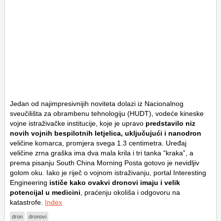
Jedan od najimpresivnijih noviteta dolazi iz Nacionalnog
sveučilišta za obrambenu tehnologiju (HUDT), vodeće kineske
vojne istraživačke institucije, koje je upravo
predstavilo niz
novih vojnih bespilotnih letjelica, uključujući i nanodron
veličine komarca, promjera svega 1.3 centimetra. Uređaj
veličine zrna graška ima dva mala krila i tri tanka “kraka”, a
prema pisanju South China Morning Posta gotovo je nevidljiv
golom oku. Iako je riječ o vojnom istraživanju, portal Interesting
Engineering
ističe kako ovakvi dronovi imaju i velik
potencijal u medicini
, praćenju okoliša i odgovoru na
katastrofe.
Index
dron
dronovi