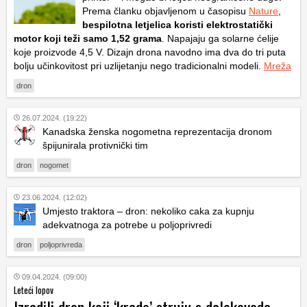
Prema članku objavljenom u časopisu
Nature
,
bespilotna letjelica koristi elektrostatički
motor koji teži samo 1,52 grama
. Napajaju ga solarne ćelije
koje proizvode 4,5 V. Dizajn drona navodno ima dva do tri puta
bolju učinkovitost pri uzlijetanju nego tradicionalni modeli.
Mreža
dron
26.07.2024. (19:22)
Kanadska ženska nogometna reprezentacija dronom
špijunirala protivnički tim
dron
nogomet
23.06.2024. (12:02)
Umjesto traktora – dron: nekoliko caka za kupnju
adekvatnoga za potrebe u poljoprivredi
dron
poljoprivreda
09.04.2024. (09:00)
Leteći lopov