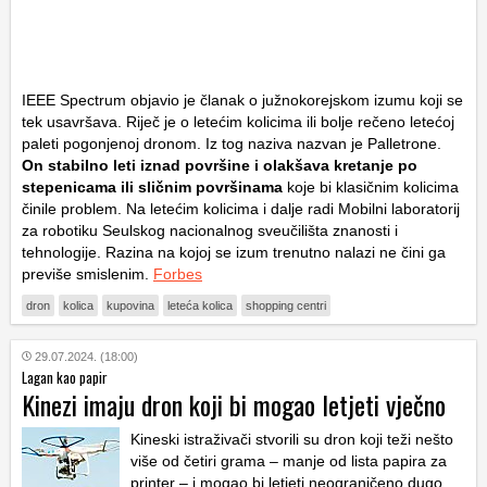
IEEE Spectrum objavio je članak o južnokorejskom izumu koji se
tek usavršava. Riječ je o letećim kolicima ili bolje rečeno letećoj
paleti pogonjenoj dronom. Iz tog naziva nazvan je Palletrone.
On stabilno leti iznad površine i olakšava kretanje po
stepenicama ili sličnim površinama
koje bi klasičnim kolicima
činile problem. Na letećim kolicima i dalje radi Mobilni laboratorij
za robotiku Seulskog nacionalnog sveučilišta znanosti i
tehnologije. Razina na kojoj se izum trenutno nalazi ne čini ga
previše smislenim.
Forbes
dron
kolica
kupovina
leteća kolica
shopping centri
29.07.2024. (18:00)
Lagan kao papir
Kinezi imaju dron koji bi mogao letjeti vječno
Kineski istraživači stvorili su dron koji teži nešto
više od četiri grama – manje od lista papira za
printer – i mogao bi letjeti neograničeno dugo.