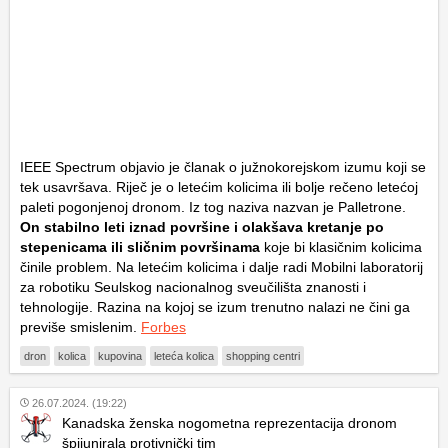
IEEE Spectrum objavio je članak o južnokorejskom izumu koji se
tek usavršava. Riječ je o letećim kolicima ili bolje rečeno letećoj
paleti pogonjenoj dronom. Iz tog naziva nazvan je Palletrone.
On stabilno leti iznad površine i olakšava kretanje po
stepenicama ili sličnim površinama
koje bi klasičnim kolicima
činile problem. Na letećim kolicima i dalje radi Mobilni laboratorij
za robotiku Seulskog nacionalnog sveučilišta znanosti i
tehnologije. Razina na kojoj se izum trenutno nalazi ne čini ga
previše smislenim.
Forbes
dron
kolica
kupovina
leteća kolica
shopping centri
26.07.2024. (19:22)
Kanadska ženska nogometna reprezentacija dronom
špijunirala protivnički tim