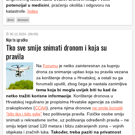
potencijal u medicini
, praćenju okoliša i odgovoru na
katastrofe.
Index
dron
dronovi
30.12.2024. (09:00)
Nije to igračka
Tko sve smije snimati dronom i koja su
pravila
Na
Forumu
je netko zainteresiran za kupnju
drona za snimanje upitao koja su pravila vezana
za korištenje drona u Hrvatskoj, a ostali su ga
forumaši uputili, zbog čega je nastala zanimljiva
tema koja bi mogla uvijek biti tu kad će
netko tražiti korisne informacije
. Korištenje dronova u
Hrvatskoj regulirano je propisima Hrvatske agencije za civilno
zrakoplovstvo (
CCAA
), prema njima dronove
ne smije koristiti
“bilo tko i bilo gdje”
bez poštivanja pravila. Fizičke osobe smiju
snimati u rekreativne svrhe, uz poštivanja određenih pravila – ne
smiju letjeti iznad 120 metara i blizu zabranjenih zona – vojnih
objekata i zračnih luka.
Također, treba paziti na privatnost