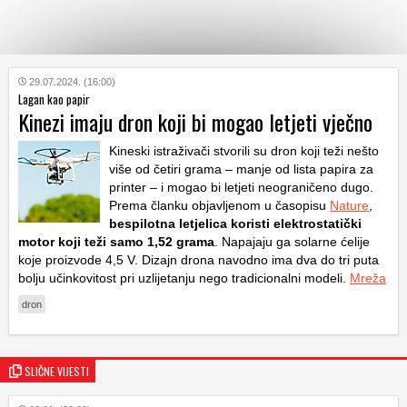
KATEGORIJE
29.07.2024. (16:00)
Lagan kao papir
Kinezi imaju dron koji bi mogao letjeti vječno
HRVATSKI
WEB
Kineski istraživači stvorili su dron koji teži nešto
više od četiri grama – manje od lista papira za
printer – i mogao bi letjeti neograničeno dugo.
Prema članku objavljenom u časopisu
Nature
,
bespilotna letjelica koristi elektrostatički
motor koji teži samo 1,52 grama
. Napajaju ga solarne ćelije
koje proizvode 4,5 V. Dizajn drona navodno ima dva do tri puta
bolju učinkovitost pri uzlijetanju nego tradicionalni modeli.
Mreža
dron
SLIČNE VIJESTI