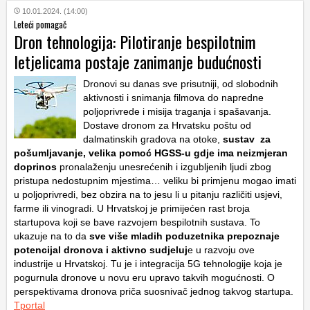
10.01.2024. (14:00)
Leteći pomagač
Dron tehnologija: Pilotiranje bespilotnim
letjelicama postaje zanimanje budućnosti
Dronovi su danas sve prisutniji, od slobodnih
aktivnosti i snimanja filmova do napredne
poljoprivrede i misija traganja i spašavanja.
Dostave dronom za Hrvatsku poštu od
dalmatinskih gradova na otoke,
sustav za
pošumljavanje, velika pomoć HGSS-u gdje ima neizmjeran
doprinos
pronalaženju unesrećenih i izgubljenih ljudi zbog
pristupa nedostupnim mjestima… veliku bi primjenu mogao imati
u poljoprivredi, bez obzira na to jesu li u pitanju različiti usjevi,
farme ili vinogradi. U Hrvatskoj je primijećen rast broja
startupova koji se bave razvojem bespilotnih sustava. To
ukazuje na to da
sve više mladih poduzetnika prepoznaje
potencijal dronova i aktivno sudjeluj
e u razvoju ove
industrije u Hrvatskoj. Tu je i integracija 5G tehnologije koja je
pogurnula dronove u novu eru upravo takvih mogućnosti. O
perspektivama dronova priča suosnivač jednog takvog startupa.
Tportal