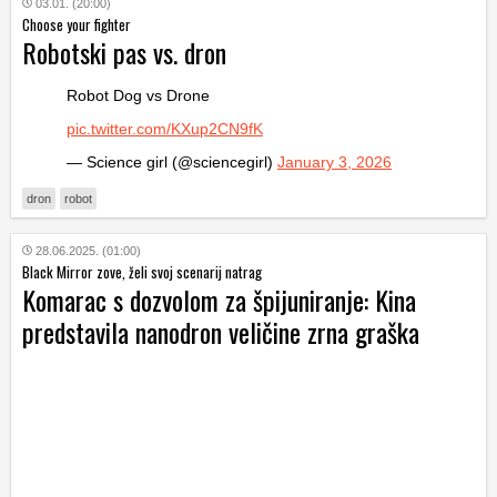
03.01. (20:00)
Choose your fighter
Robotski pas vs. dron
Robot Dog vs Drone
pic.twitter.com/KXup2CN9fK
— Science girl (@sciencegirl)
January 3, 2026
dron
robot
28.06.2025. (01:00)
Black Mirror zove, želi svoj scenarij natrag
Komarac s dozvolom za špijuniranje: Kina
predstavila nanodron veličine zrna graška