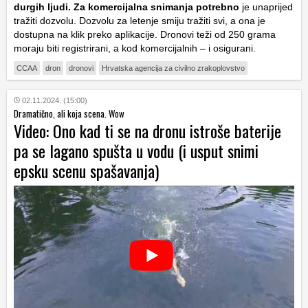
durgih ljudi. Za komercijalna snimanja potrebno
je unaprijed
tražiti dozvolu. Dozvolu za letenje smiju tražiti svi, a ona je
dostupna na klik preko aplikacije. Dronovi teži od 250 grama
moraju biti registrirani, a kod komercijalnih – i osigurani.
CCAA
dron
dronovi
Hrvatska agencija za civilno zrakoplovstvo
02.11.2024. (15:00)
Dramatično, ali koja scena. Wow
Video: Ono kad ti se na dronu istroše baterije
pa se lagano spušta u vodu (i usput snimi
epsku scenu spašavanja)