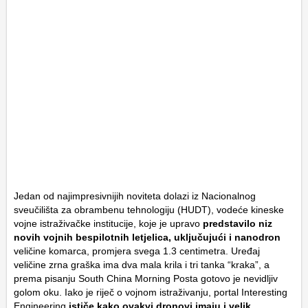
Jedan od najimpresivnijih noviteta dolazi iz Nacionalnog
sveučilišta za obrambenu tehnologiju (HUDT), vodeće kineske
vojne istraživačke institucije, koje je upravo
predstavilo niz
novih vojnih bespilotnih letjelica, uključujući i nanodron
veličine komarca, promjera svega 1.3 centimetra. Uređaj
veličine zrna graška ima dva mala krila i tri tanka “kraka”, a
prema pisanju South China Morning Posta gotovo je nevidljiv
golom oku. Iako je riječ o vojnom istraživanju, portal Interesting
Engineering
ističe kako ovakvi dronovi imaju i velik