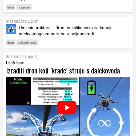
dron
nogomet
23.06.2024. (12:02)
Umjesto traktora – dron: nekoliko caka za kupnju
adekvatnoga za potrebe u poljoprivredi
dron
poljoprivreda
09.04.2024. (09:00)
Leteći lopov
Izradili dron koji ‘krade’ struju s dalekovoda