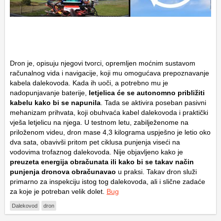
Dron je, opisuju njegovi tvorci, opremljen moćnim sustavom
računalnog vida i navigacije, koji mu omogućava prepoznavanje
kabela dalekovoda. Kada ih uoči, a potrebno mu je
nadopunjavanje baterije,
letjelica će se autonomno približiti
kabelu kako bi se napunila
. Tada se aktivira poseban pasivni
mehanizam prihvata, koji obuhvaća kabel dalekovoda i praktički
vješa letjelicu na njega. U testnom letu, zabilježenome na
priloženom videu, dron mase 4,3 kilograma uspješno je letio oko
dva sata, obavivši pritom pet ciklusa punjenja viseći na
vodovima trofaznog dalekovoda. Nije objavljeno kako je
preuzeta energija obračunata ili kako bi se takav način
punjenja dronova obračunavao
u praksi. Takav dron služi
primarno za inspekciju istog tog dalekovoda, ali i slične zadaće
za koje je potreban velik dolet.
Bug
Dalekovod
dron