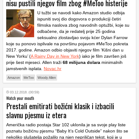
nisu pustili njegov film zbog #MeToo histerije
U tužbi se navodi kako Amazon studio odbija
ispuniti svoj dio dogovora o produkciji četiri
filmska naslova zbog navodnih optužbi, koje su
odbačene, da je redatelj prije 25 godina
seksualno zlostavljao svoju kćer Dylan Farrow
koje su ponovo isplivale na površinu pojavom #MeToo pokreta
2017. godine. Amazon odbio objaviti njegov film ‘Kišni dan u
New Yorku’ (
A Rainy Day in New York
) iako je film završen još
prije šest mjeseci. Allen traži
68 milijuna dolara
minimalnih
jamstvenih isplata.
Novac.hr
Amazon
MeToo
Woody Allen
03.12.2018. (00:59)
Watch your mouth
Prestali emitirati božićni klasik i izbacili
slavnu pjesmu iz etera
Američka radio postaja Star 102 uklonila je sa svoje play liste
poznatu božićnu pjesmu “Baby It’s Cold Outside” nakon što se
nekoliko slušatelja požalilo na njen nepriličan tekst, koji je u