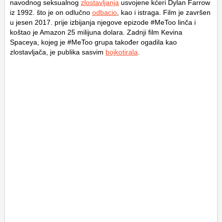
navodnog seksualnog
zlostavljanja
usvojene kćeri Dylan Farrow
iz 1992. što je on odlučno
odbacio
, kao i istraga. Film je završen
u jesen 2017. prije izbijanja njegove epizode #MeToo linča i
koštao je Amazon 25 milijuna dolara. Zadnji film Kevina
Spaceya, kojeg je #MeToo grupa također ogadila kao
zlostavljača, je publika sasvim
bojkotirala
.