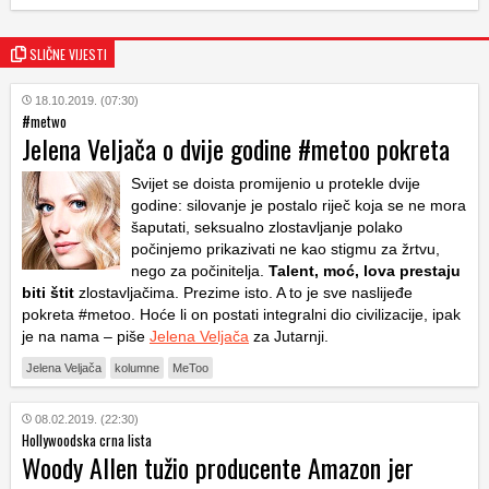
SLIČNE VIJESTI
18.10.2019. (07:30)
#metwo
Jelena Veljača o dvije godine #metoo pokreta
Svijet se doista promijenio u protekle dvije
godine: silovanje je postalo riječ koja se ne mora
šaputati, seksualno zlostavljanje polako
počinjemo prikazivati ne kao stigmu za žrtvu,
nego za počinitelja.
Talent, moć, lova prestaju
biti štit
zlostavljačima. Prezime isto. A to je sve naslijeđe
pokreta #metoo. Hoće li on postati integralni dio civilizacije, ipak
je na nama – piše
Jelena Veljača
za Jutarnji.
Jelena Veljača
kolumne
MeToo
08.02.2019. (22:30)
Hollywoodska crna lista
Woody Allen tužio producente Amazon jer