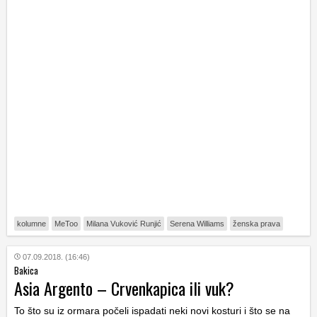
kolumne
MeToo
Milana Vuković Runjić
Serena Williams
ženska prava
07.09.2018. (16:46)
Bakica
Asia Argento – Crvenkapica ili vuk?
To što su iz ormara počeli ispadati neki novi kosturi i što se na