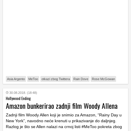
Asia Argento
MeToo
otkazi zbog Twittera
Rain Dove
Rose McGowan
30.08.2018. (18:48)
Hollywood Ending
Amazon bunkerirao zadnji film Woody Allena
Zadnji film Woody Allen koji je snimio za Amazon, “Rainy Day u
New York”, navodno neće krenuti u prikazivanje do daljnjeg.
Razlog je što se Allen nalazi na crnoj listi #MeToo pokreta zbog