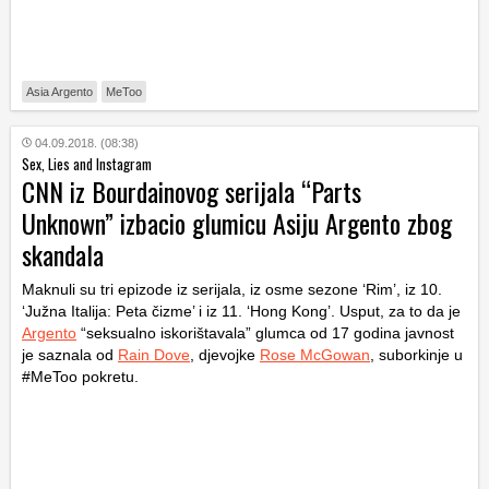
Asia Argento
MeToo
04.09.2018. (08:38)
Sex, Lies and Instagram
CNN iz Bourdainovog serijala “Parts
Unknown” izbacio glumicu Asiju Argento zbog
skandala
Maknuli su tri epizode iz serijala, iz osme sezone ‘Rim’, iz 10.
‘Južna Italija: Peta čizme’ i iz 11. ‘Hong Kong’. Usput, za to da je
Argento
“seksualno iskorištavala” glumca od 17 godina javnost
je saznala od
Rain Dove
, djevojke
Rose McGowan
, suborkinje u
#MeToo pokretu.