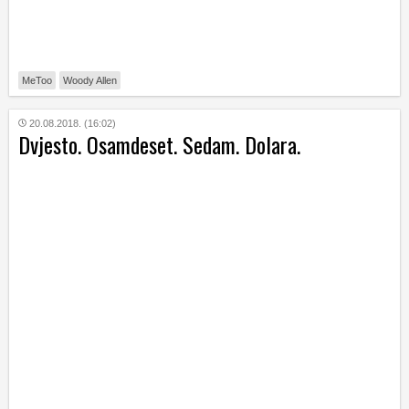
MeToo
Woody Allen
20.08.2018. (16:02)
Dvjesto. Osamdeset. Sedam. Dolara.