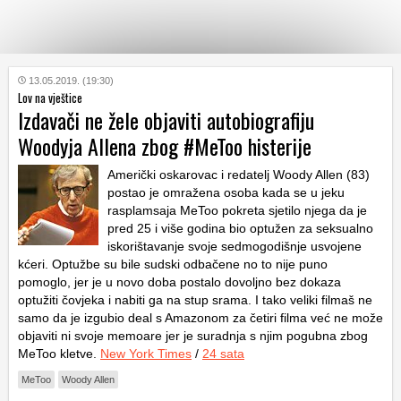
KATEGORIJE
13.05.2019. (19:30)
Lov na vještice
Izdavači ne žele objaviti autobiografiju
HRVATSKI
Woodyja Allena zbog #MeToo histerije
WEB
Američki oskarovac i redatelj Woody Allen (83)
postao je omražena osoba kada se u jeku
rasplamsaja MeToo pokreta sjetilo njega da je
pred 25 i više godina bio optužen za seksualno
iskorištavanje svoje sedmogodišnje usvojene
kćeri. Optužbe su bile sudski odbačene no to nije puno
pomoglo, jer je u novo doba postalo dovoljno bez dokaza
optužiti čovjeka i nabiti ga na stup srama. I tako veliki filmaš ne
samo da je izgubio deal s Amazonom za četiri filma već ne može
objaviti ni svoje memoare jer je suradnja s njim pogubna zbog
MeToo kletve.
New York Times
/
24 sata
MeToo
Woody Allen