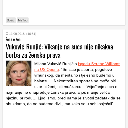
Božić
MeToo
11.09.2018. (16:31)
Žena o ženi
Vuković Runjić: Vikanje na suca nije nikakva
borba za ženska prava
Milana Vuković Runjić o
ispadu Serene Williams
na US Openu
: “Smisao je sporta, pogotovo
vrhunskog, da mentalno i tjelesno budemo u
balansu… Nekontroliran sportaš ne može biti
uzor ni ženi, niti muškarcu… Vrijeđanje suca ni
najmanje ne unapređuje ženska prava, a još manje veliča
njezinu prirodu… Ljudi smo, pred nama je životni zadatak da se
obuzdamo, da ne budemo divlji, ma kako se u sebi osjećali”.