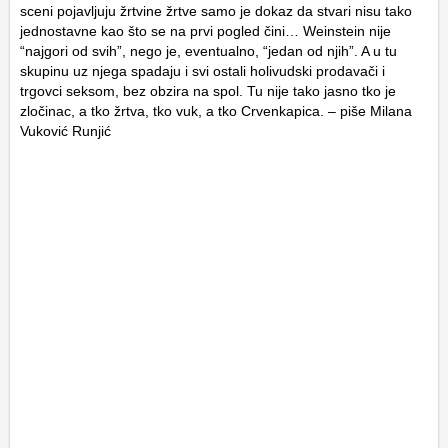
sceni pojavljuju žrtvine žrtve samo je dokaz da stvari nisu tako
jednostavne kao što se na prvi pogled čini… Weinstein nije
“najgori od svih”, nego je, eventualno, “jedan od njih”. A u tu
skupinu uz njega spadaju i svi ostali holivudski prodavači i
trgovci seksom, bez obzira na spol. Tu nije tako jasno tko je
zločinac, a tko žrtva, tko vuk, a tko Crvenkapica. – piše Milana
Vuković Runjić