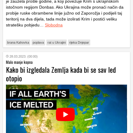
je zauzela prošle godine, a koji povezuje Krim s ukrajinskom
istočnom regijom Donbas. Ako Ukrajina može pronaći način da
probije ruske obrambene linije južno od Zaporožja i podijeli taj
teritorij na dva dijela, tada može izolirati Krim i postići veliku
stratešku pobjedu…
Slobodna
brana Kahovka
poplava
rat u Ukrajini
rijeka Dnjepar
28.03.2023. (00:00)
Malo manje kopna
Kako bi izgledala Zemlja kada bi se sav led
otopio