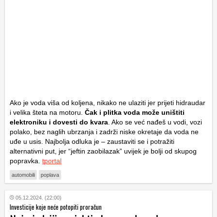
Ako je voda viša od koljena, nikako ne ulaziti jer prijeti hidraudar
i velika šteta na motoru.
Čak i plitka voda može uništiti
elektroniku i dovesti do kvara
. Ako se već nađeš u vodi, vozi
polako, bez naglih ubrzanja i zadrži niske okretaje da voda ne
uđe u usis. Najbolja odluka je – zaustaviti se i potražiti
alternativni put, jer “jeftin zaobilazak” uvijek je bolji od skupog
popravka.
tportal
automobili
poplava
05.12.2024. (22:00)
Investicije koje neće potopiti proračun