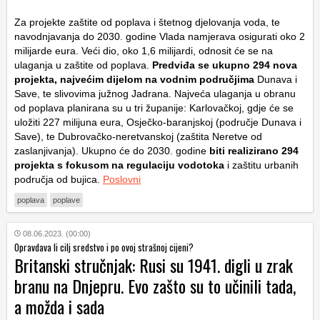
Za projekte zaštite od poplava i štetnog djelovanja voda, te
navodnjavanja do 2030. godine Vlada namjerava osigurati oko 2
milijarde eura. Veći dio, oko 1,6 milijardi, odnosit će se na
ulaganja u zaštite od poplava.
Predviđa se ukupno 294 nova
projekta, najvećim dijelom na vodnim područjima
Dunava i
Save, te slivovima južnog Jadrana. Najveća ulaganja u obranu
od poplava planirana su u tri županije: Karlovačkoj, gdje će se
uložiti 227 milijuna eura, Osječko-baranjskoj (područje Dunava i
Save), te Dubrovačko-neretvanskoj (zaštita Neretve od
zaslanjivanja). Ukupno će do 2030. godine
biti realizirano 294
projekta s fokusom na regulaciju vodotoka
i zaštitu urbanih
područja od bujica.
Poslovni
poplava
poplave
08.06.2023. (00:00)
Opravdava li cilj sredstvo i po ovoj strašnoj cijeni?
Britanski stručnjak: Rusi su 1941. digli u zrak
branu na Dnjepru. Evo zašto su to učinili tada,
a možda i sada