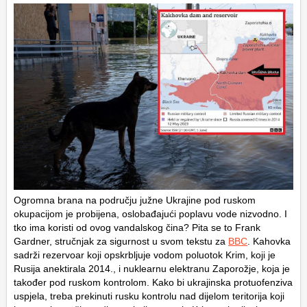
Ogromna brana na području južne Ukrajine pod ruskom
okupacijom je probijena, oslobađajući poplavu vode nizvodno. I
tko ima koristi od ovog vandalskog čina? Pita se to Frank
Gardner, stručnjak za sigurnost u svom tekstu za
BBC
. Kahovka
sadrži rezervoar koji opskrbljuje vodom poluotok Krim, koji je
Rusija anektirala 2014., i nuklearnu elektranu Zaporožje, koja je
također pod ruskom kontrolom. Kako bi ukrajinska protuofenziva
uspjela, treba prekinuti rusku kontrolu nad dijelom teritorija koji