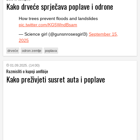
Kako drveće sprječava poplave i odrone
How trees prevent floods and landslides
pic.twitter.com/KG5WndBsam
— Science girl (@gunsnrosesgirl3)
September 15,
2025
drveće
odron zemlje
poplava
01.09.2025. (14:00)
Razmisliti o kupnji amfibije
Kako preživjeti susret auta i poplave