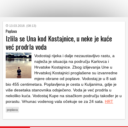
KATEGORIJE
13.03.2018. (08:13)
Poplava
Izlila se Una kod Kostajnice, u neke je kuće
HRVATSKI
već prodrla voda
WEB
Vodostaji rijeka i dalje nezaustavljivo rastu, a
najteža je situacija na području Karlovca i
Hrvatske Kostajnice. Zbog izlijevanja Une u
Hrvatskoj Kostajnici proglašene su izvanredne
mjere obrane od poplave. Vodostaj je u 8 sati
bio 455 centimetara. Poplavljena je cesta u Kuljanima, gdje je
više desetaka stanovnika odsječeno. Voda je već prodrla u
nekoliko kuća. Vodostaj Kupe na sisačkom području također je u
porastu. Vrhunac vodenog vala očekuje se za 24 sata.
HRT
poplava