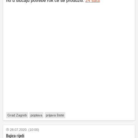
no u slučaju potrebe rok će se produžiti.
24 sata
Grad Zagreb
poplava
prijava štete
28.07.2020. (10:00)
Bujica riječi