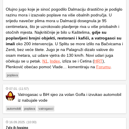
Olujno jugo koje je sinoć pogodilo Dalmaciju drastično je podiglo
razinu mora i izazvalo poplave na više obalnih područja. U
srijedu navečer plima mora u Dalmaciji dosegnula je 95
centimetara, što je uzrokovalo plavljenje riva u više priobalnih i
otočnih mjesta. Najkritičnije je bilo u Kaštelima,
gdje su
poplavljeni brojni objekti, restorani i kafići, a vatrogasci su
imali
oko 200 intervencija. U Splitu se more izlilo na Bačvicama i
Zenti, bez veće štete. Jugo je na Palagruži dizalo valove do
osam metara, uz udare vjetra do 130 km/h. Novi udari juga
očekuju se u petak.
N1
,
Index
, izliza se i Cetina (
HRT
),
Plenković obećao pomoć Vlade… komentiraju na
Forumu
.
poplava
07.01. (11:57)
Vatrogasac u BiH sjeo za volan Golfa i izvukao automobil
iz nabujale vode
automobili
poplava
vatrogasci
16.09.2025. (10:00)
Zato ih čuvajmo