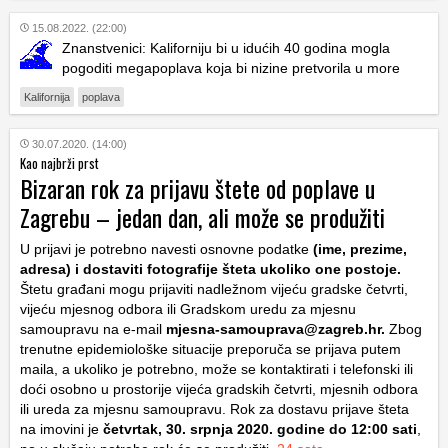
15.08.2022. (22:00)
Znanstvenici: Kaliforniju bi u idućih 40 godina mogla
pogoditi megapoplava koja bi nizine pretvorila u more
Kalifornija
poplava
30.07.2020. (14:00)
Kao najbrži prst
Bizaran rok za prijavu štete od poplave u
Zagrebu – jedan dan, ali može se produžiti
U prijavi je potrebno navesti osnovne podatke
(ime, prezime,
adresa) i dostaviti fotografije šteta ukoliko one postoje.
Štetu građani mogu prijaviti nadležnom vijeću gradske četvrti,
vijeću mjesnog odbora ili Gradskom uredu za mjesnu
samoupravu na e-mail
mjesna-samouprava@zagreb.hr.
Zbog
trenutne epidemiološke situacije preporuča se prijava putem
maila, a ukoliko je potrebno, može se kontaktirati i telefonski ili
doći osobno u prostorije vijeća gradskih četvrti, mjesnih odbora
ili ureda za mjesnu samoupravu. Rok za dostavu prijave šteta
na imovini je
četvrtak, 30. srpnja 2020. godine do 12:00 sati
,