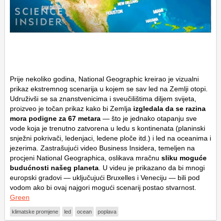
Prije nekoliko godina, National Geographic kreirao je vizualni
prikaz ekstremnog scenarija u kojem se sav led na Zemlji otopi.
Udruživši se sa znanstvenicima i sveučilištima diljem svijeta,
proizveo je točan prikaz kako bi Zemlja
izgledala da se razina
mora podigne za 67 metara
— što je jednako otapanju sve
vode koja je trenutno zatvorena u ledu s kontinenata (planinski
snježni pokrivači, ledenjaci, ledene ploče itd.) i led na oceanima i
jezerima. Zastrašujući video Business Insidera, temeljen na
procjeni National Geographica, oslikava mračnu
sliku moguće
budućnosti našeg planeta
. U videu je prikazano da bi mnogi
europski gradovi — uključujući Bruxelles i Veneciju — bili pod
vodom ako bi ovaj najgori mogući scenarij postao stvarnost.
Green
klimatske promjene
led
ocean
poplava