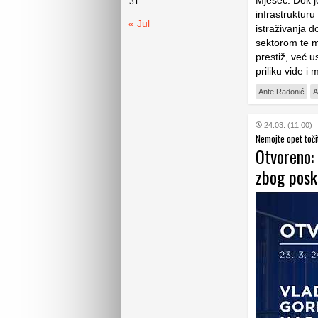
Mjesec. Dok 
31
infrastruktur
« Jul
istraživanja d
sektorom te m
prestiž, već 
priliku vide i
Ante Radonić
A
24.03. (11:00)
Nemojte opet toči
Otvoreno: 
zbog posk