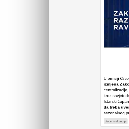
U emisiji
Otvo
izmjena Zako
centralizacije
kroz savjetod
Istarski župan
da treba uves
sezonalnog pri
decentralizacija