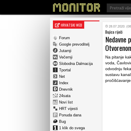
Search
for:
HRVATSKI WEB
28.07.2020. (08
Bujica riječi
Nedavne p
Forum
Google prevoditelj
Otvorenom
Jutarnji
Na pitanje kak
Večernji
voda, Čavlovi
Slobodna Dalmacija
odvodnju feka
Tportal
sustavu kanal
Net
pročišćavanj
Index
Dnevnik
24sata
Novi list
HRT vijesti
Ponuda dana
Bug
1 klik do svega