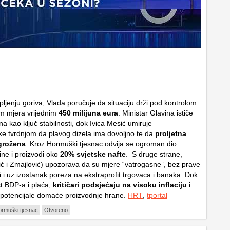
ljenju goriva, Vlada poručuje da situaciju drži pod kontrolom
m mjera vrijednim
450 milijuna eura
. Ministar Glavina ističe
ena kao ključ stabilnosti, dok Ivica Mesić umiruje
ike tvrdnjom da plavog dizela ima dovoljno te da
proljetna
ugrožena
. Kroz Hormuški tjesnac odvija se ogroman dio
ine i proizvodi oko
20% svjetske nafte
. S druge strane,
ć i Zmajlović) upozorava da su mjere “vatrogasne”, bez prave
i i uz izostanak poreza na ekstraprofit trgovaca i banaka. Dok
st BDP-a i plaća,
kritičari podsjećaju na visoku inflaciju
i
 potencijale domaće proizvodnje hrane.
HRT
,
tportal
rmuški tjesnac
Otvoreno