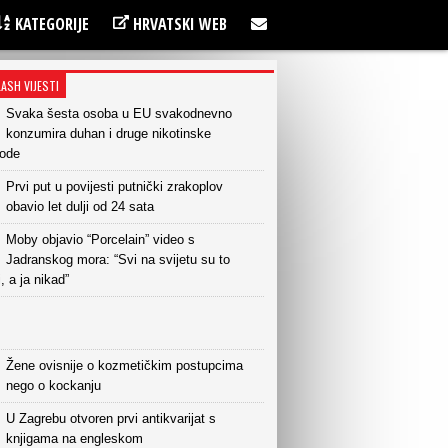
KATEGORIJE
HRVATSKI WEB
LASH VIJESTI
Svaka šesta osoba u EU svakodnevno
konzumira duhan i druge nikotinske
vode
Prvi put u povijesti putnički zrakoplov
obavio let dulji od 24 sata
Moby objavio “Porcelain” video s
Jadranskog mora: “Svi na svijetu su to
i, a ja nikad”
Žene ovisnije o kozmetičkim postupcima
nego o kockanju
U Zagrebu otvoren prvi antikvarijat s
knjigama na engleskom