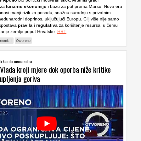
je
Apollo
bio politički motiviran skok, Artemis gradi
u za
lunarnu ekonomiju
i bazu za put prema Marsu. Nova era
onosi manji rizik za posadu, snažnu suradnju s privatnim
eđunarodni doprinos, uključujući Europu. Cilj više nije samo
uspostava
pravila i regulativa
za korištenje resursa, u čemu
 manje zemlje poput Hrvatske.
HRT
rtemis II
Otvoreno
ti kao da nema sutra
Vlada kroji mjere dok oporba niže kritike
upljenja goriva