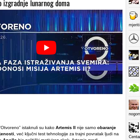
o izgradnje lunarnog doma
mjerit
nogom
 “Otvoreno” istaknuli su kako
Artemis II
nije samo
obaranje
jenosti
, već ključni test tehnologije za trajni povratak ljudi na
Centa