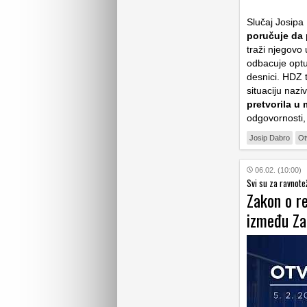
Slučaj Josipa
poručuje da
traži njegovo 
odbacuje optuž
desnici. HDZ 
situaciju nazi
pretvorila u
odgovornosti, 
Josip Dabro
Ot
06.02. (10:00)
Svi su za ravnote
Zakon o r
između Zag