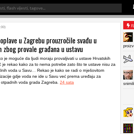
F
:00)
oplave u Zagrebu prouzročile svađu u
 zbog provale građana u ustavu
proiz
o je moguće da ljudi moraju provaljivati u ustave Hrvatskih
ć je rekao kako za to nema potrebe zato što te ustave nisu za
lnih voda u Savu… Rekao je kako se radi o mješovitom
izacije gdje voda ne ide u Savu već prema uređaju za
e otpadnih voda grada Zagreba.
24 sata
snimil