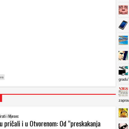
ava
gradu’
zapra
irati i Mjesec
u pričali i u Otvorenom: Od “preskakanja