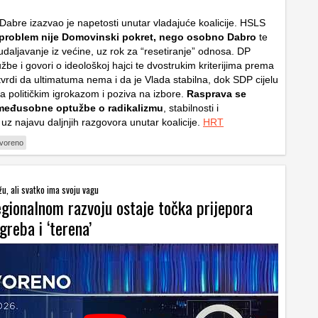
 Dabre izazvao je napetosti unutar vladajuće koalicije. HSLS
 problem nije Domovinski pokret, nego osobno Dabro
te
udaljavanje iz većine, uz rok za “resetiranje” odnosa. DP
be i govori o ideološkoj hajci te dvostrukim kriterijima prema
tvrdi da ultimatuma nema i da je Vlada stabilna, dok SDP cijelu
va političkim igrokazom i poziva na izbore.
Rasprava se
 međusobne optužbe o radikalizmu
, stabilnosti i
uz najavu daljnjih razgovora unutar koalicije.
HRT
voreno
žu, ali svatko ima svoju vagu
egionalnom razvoju ostaje točka prijepora
reba i ‘terena’