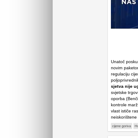
Unatoč poskup
novim paketo
regulaciju cij
poljoprivredn
sjetva nije 
svjetske trgov
oporba (Benči
kontrole marž
vlast ističe ra
neiskorištene
cijene goriva
Ho