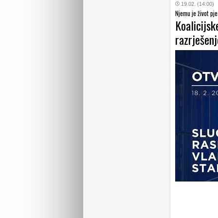
19.02. (14:00)
Njemu je život pj
Koalicijs
razrješen