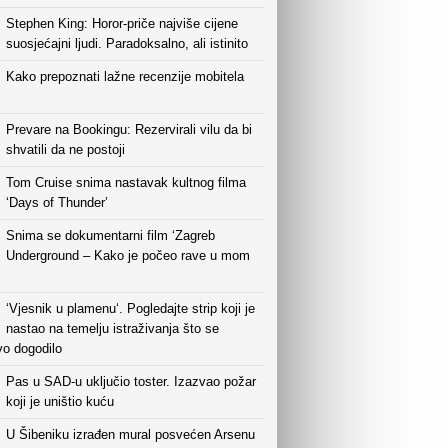
Stephen King: Horor-priče najviše cijene
suosjećajni ljudi. Paradoksalno, ali istinito
Kako prepoznati lažne recenzije mobitela
Prevare na Bookingu: Rezervirali vilu da bi
shvatili da ne postoji
Tom Cruise snima nastavak kultnog filma
‘Days of Thunder’
Snima se dokumentarni film ‘Zagreb
Underground – Kako je počeo rave u mom
‘Vjesnik u plamenu‘. Pogledajte strip koji je
nastao na temelju istraživanja što se
vo dogodilo
Pas u SAD-u uključio toster. Izazvao požar
koji je uništio kuću
U Šibeniku izrađen mural posvećen Arsenu