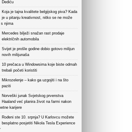
Dediću
Koja je tajna kvalitete belgijskog piva? Kada
je u pitanju kreativnost, nitko se ne može
i s njima
Mercedes bilježi snažan rast prodaje
električnih automobila
Svijet je prošle godine dobio gotovo milijun
novih milijunaša
10 prečaca u Windowsima koje biste odmah
trebali početi koristiti
Mikrozelenje – kako ga uzgojiti i na što
paziti
Norveški junak Svjetskog prvenstva
Haaland već planira život na farmi nakon
etne karijere
Rođeni ste 10. srpnja? U Karlovcu možete
besplatno posjetiti Nikola Tesla Experience
r