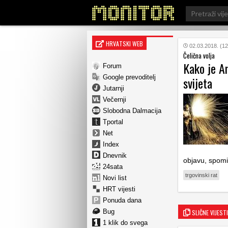
Search
for:
HRVATSKI WEB
02.03.2018. (12
Čelična volja
Kako je Am
Forum
Google prevoditelj
svijeta
Jutarnji
Večernji
Slobodna Dalmacija
Tportal
Net
Index
Dnevnik
objavu, spomi
24sata
trgovinski rat
Novi list
HRT vijesti
Ponuda dana
Bug
SLIČNE VIJESTI
1 klik do svega