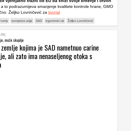
e vjerojatno tražiti od EU da snizi svoje kriterije i otvori
, a to podrazumijeva smanjenje kvalitete kontrole hrane, GMO
lično. Željko Lovrinčević za
tportal
Trump
europska unija
SAD
trgovinski rat
Željko Lovrinčević
:00)
je, može skuplje
zemlje kojima je SAD nametnuo carine
e, ali zato ima nenaseljenog otoka s
a