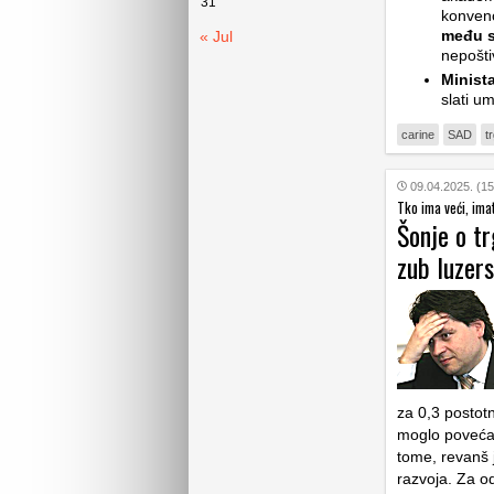
31
konven
među s
« Jul
nepošti
Minist
slati u
carine
SAD
t
09.04.2025. (15
Tko ima veći, ima
Šonje o tr
zub luzers
za 0,3 postot
moglo povećat
tome, revanš j
razvoja. Za 