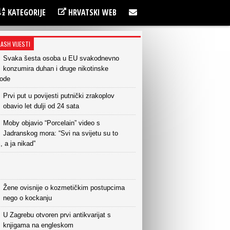
KATEGORIJE
HRVATSKI WEB
LASH VIJESTI
Svaka šesta osoba u EU svakodnevno
konzumira duhan i druge nikotinske
vode
Prvi put u povijesti putnički zrakoplov
obavio let dulji od 24 sata
Moby objavio “Porcelain” video s
Jadranskog mora: “Svi na svijetu su to
i, a ja nikad”
Žene ovisnije o kozmetičkim postupcima
nego o kockanju
U Zagrebu otvoren prvi antikvarijat s
knjigama na engleskom