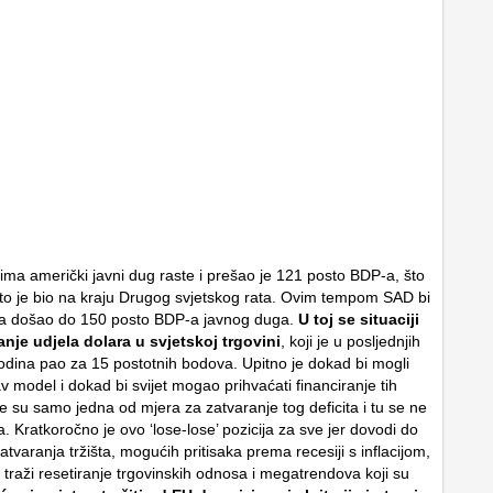
ima američki javni dug raste i prešao je 121 posto BDP-a, što
što je bio na kraju Drugog svjetskog rata. Ovim tempom SAD bi
na došao do 150 posto BDP-a javnog duga.
U toj se situaciji
anje udjela dolara u svjetskoj trgovini
, koji je u posljednjih
dina pao za 15 postotnih bodova. Upitno je dokad bi mogli
v model i dokad bi svijet mogao prihvaćati financiranje tih
ne su samo jedna od mjera za zatvaranje tog deficita i tu se ne
a. Kratkoročno je ovo ‘lose-lose’ pozicija za sve jer dovodi do
zatvaranja tržišta, mogućih pritisaka prema recesiji s inflacijom,
 traži resetiranje trgovinskih odnosa i megatrendova koji su