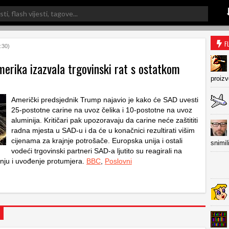
F
:30)
erika izazvala trgovinski rat s ostatkom
proiz
Američki predsjednik Trump najavio je kako će SAD uvesti
25-postotne carine na uvoz čelika i 10-postotne na uvoz
aluminija. Kritičari pak upozoravaju da carine neće zaštititi
radna mjesta u SAD-u i da će u konačnici rezultirati višim
cijenama za krajnje potrošače. Europska unija i ostali
snimil
vodeći trgovinski partneri SAD-a ljutito su reagirali na
nju i uvođenje protumjera.
BBC
,
Poslovni