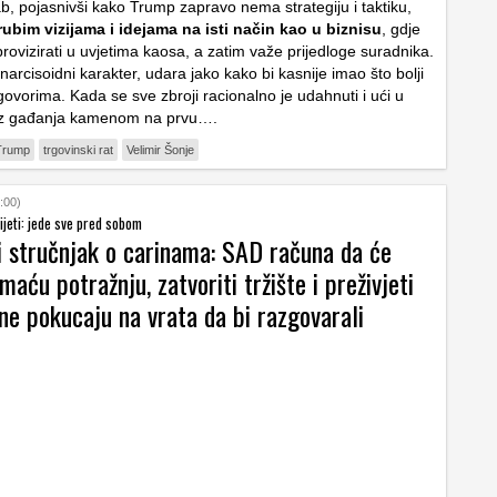
, pojasnivši kako Trump zapravo nema strategiju i taktiku,
ubim vizijama i idejama na isti način kao u biznisu
, gdje
rovizirati u uvjetima kaosa, a zatim važe prijedloge suradnika.
arcisoidni karakter, udara jako kako bi kasnije imao što bolji
govorima. Kada se sve zbroji racionalno je udahnuti i ući u
z gađanja kamenom na prvu….
Trump
trgovinski rat
Velimir Šonje
:00)
ijeti: jede sve pred sobom
 stručnjak o carinama: SAD računa da će
omaću potražnju, zatvoriti tržište i preživjeti
ne pokucaju na vrata da bi razgovarali