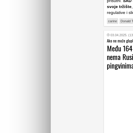
prisutni.
SAD ć
svoje tržište
regulative i s
carine
Donald 
03.04.2025. (13
Ako ne može glupl
Među 164 
nema Rusij
pingvinim