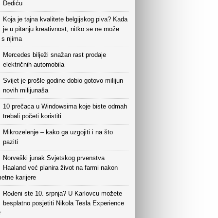
Dediću
Koja je tajna kvalitete belgijskog piva? Kada
je u pitanju kreativnost, nitko se ne može
i s njima
Mercedes bilježi snažan rast prodaje
električnih automobila
Svijet je prošle godine dobio gotovo milijun
novih milijunaša
10 prečaca u Windowsima koje biste odmah
trebali početi koristiti
Mikrozelenje – kako ga uzgojiti i na što
paziti
Norveški junak Svjetskog prvenstva
Haaland već planira život na farmi nakon
etne karijere
Rođeni ste 10. srpnja? U Karlovcu možete
besplatno posjetiti Nikola Tesla Experience
r