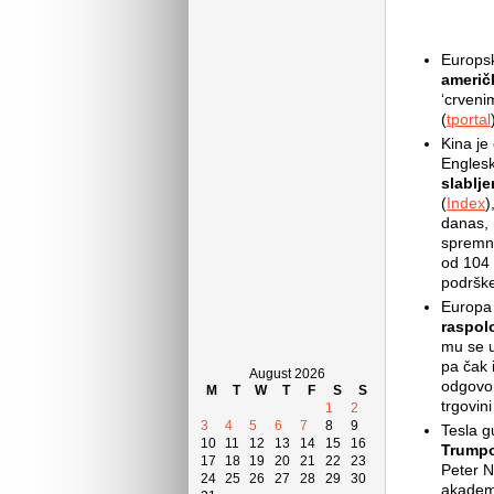
Europsk
američ
‘crveni
(
tportal
Kina je
Englesk
slablje
(
Index
)
danas, 
spremno
od 104 
podrške
Europa 
raspol
mu se u
pa čak 
August 2026
odgovor
M
T
W
T
F
S
S
trgovini
1
2
3
4
5
6
7
8
9
Tesla g
10
11
12
13
14
15
16
Trumpo
17
18
19
20
21
22
23
Peter N
24
25
26
27
28
29
30
akadems