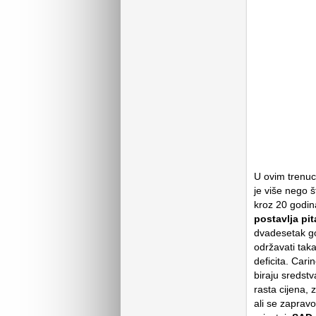
U ovim trenuc
je više nego 
kroz 20 godi
postavlja pit
dvadesetak go
održavati taka
deficita. Cari
biraju sredstv
rasta cijena, 
ali se zapravo