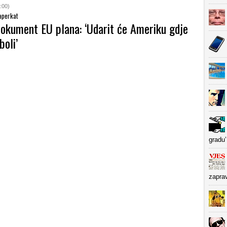
:00)
 aperkat
dokument EU plana: ‘Udarit će Ameriku gdje
boli’
gradu’
zapra