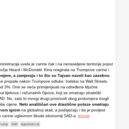
istracija uvela je carine čak i na nenaseljene teritorije poput
točja Heard i McDonald. Kina reagirala na Trumpove carine i
mjere, a zamjeraju i to što su Tajvan naveli kao zasebnu
ice propale nakon Trumpove odluke: Indeksi na Wall Streetu
 od 3%. One se neće primijenjivati na određene ključne
t lijekova i računalnih čipova, koji se smatraju strateški
D. No, zato bi mnogi drugi proizvodi zbog protumjera mogli
iše cijene.
Neki analitičari ove drastične poteze smatraju
čnom igrom
na globalnoj skali, a podsjećaju i da je povijest
o carine uglavnom škode ekonomiji SAD-a.
tportal
Trump
SAD
trgovinski rat