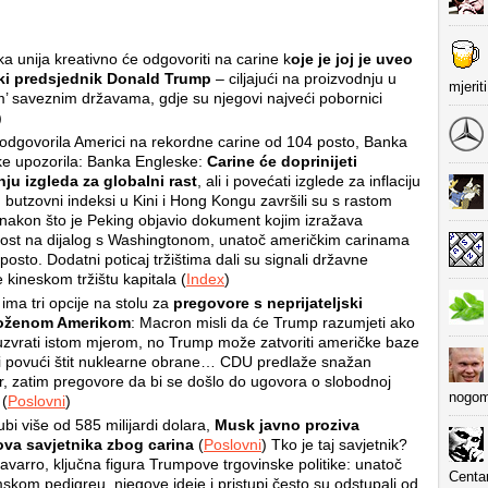
a unija kreativno će odgovoriti na carine k
oje je joj je uveo
ki predsjednik Donald Trump
– ciljajući na proizvodnju u
mjerit
m’ saveznim državama, gdje su njegovi najveći pobornici
)
 odgovorila Americi na rekordne carine od 104 posto, Banka
e upozorila: Banka Engleske:
Carine će doprinijeti
nju izgleda za globalni rast
, ali i povećati izglede za inflaciju
, butzovni indeksi u Kini i Hong Kongu završili su s rastom
nakon što je Peking objavio dokument kojim izražava
st na dijalog s Washingtonom, unatoč američkim carinama
posto. Dodatni poticaj tržištima dali su signali državne
 kineskom tržištu kapitala (
Index
)
ima tri opcije na stolu za
pregovore s neprijateljski
oženom Amerikom
: Macron misli da će Trump razumjeti ako
zvrati istom mjerom, no Trump može zatvoriti američke baze
i povući štit nuklearne obrane… CDU predlaže snažan
, zatim pregovore da bi se došlo do ugovora o slobodnoj
nogom
 (
Poslovni
)
ubi više od 585 milijardi dolara,
Musk javno proziva
va savjetnika zbog carina
(
Poslovni
) Tko je taj savjetnik?
avarro, ključna figura Trumpove trgovinske politike: unatoč
Centa
kom pedigreu, njegove ideje i pristupi često su odstupali od