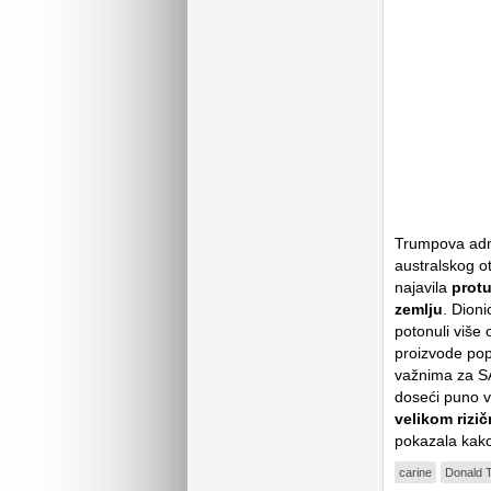
Trumpova admin
australskog o
najavila
protu
zemlju
. Dion
potonuli više
proizvode popu
važnima za SA
doseći puno v
velikom rizi
pokazala kak
carine
Donald 