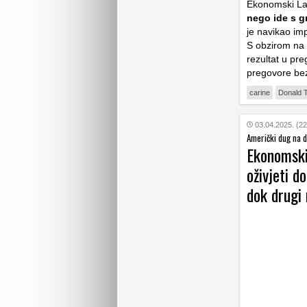
Ekonomski Lab
nego ide s gr
je navikao imp
S obzirom na n
rezultat u pre
pregovore be
carine
Donald 
03.04.2025. (22
Američki dug na d
Ekonomski
oživjeti d
dok drugi 