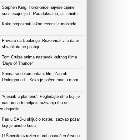
Stephen King: Horor-priče najviše cijene
suosjećajni ljudi. Paradoksalno, ali istinito
Kako prepoznati lažne recenzije mobitela
Prevare na Bookingu: Rezervirali vilu da bi
shvatili da ne postoji
Tom Cruise snima nastavak kultnog filma
‘Days of Thunder’
Snima se dokumentarni film ‘Zagreb
Underground – Kako je počeo rave u mom
‘Vjesnik u plamenu‘. Pogledajte strip koji je
nastao na temelju istraživanja što se
vo dogodilo
Pas u SAD-u uključio toster. Izazvao požar
koji je uništio kuću
U Šibeniku izrađen mural posvećen Arsenu