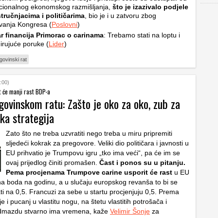
cionalnog ekonomskog razmišljanja,
što je izazivalo podjele
tručnjacima i političarima
, bio je i u zatvoru zbog
vanja Kongresa (
Poslovni
)
ar financija Primorac o carinama
: Trebamo stati na loptu i
mirujuće poruke (
Lider
)
rgovinski rat
:00)
t će manji rast BDP-a
govinskom ratu: Zašto je oko za oko, zub za
ka strategija
Zato što ne treba uzvratiti nego treba u miru pripremiti
sljedeći kokrak za pregovore. Veliki dio političara i javnosti u
EU prihvatio je Trumpovu igru „tko ima veći“, pa će im se
ovaj prijedlog činiti promašen.
Čast i ponos su u pitanju.
Pema procjenama Trumpove carine usporit će rast
u EU
na boda na godinu, a u slučaju europskog revanša to bi se
i na 0,5. Francuzi za sebe u startu procjenjuju 0,5. Prema
e i pucanj u vlastitu nogu, na štetu vlastitih potrošača i
odmazdu stvarno ima vremena, kaže
Velimir Šonje
za