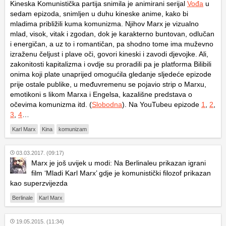
Kineska Komunistička partija snimila je animirani serijal
Vođa
u
sedam epizoda, snimljen u duhu kineske anime, kako bi
mladima približili kuma komunizma. Njihov Marx je vizualno
mlad, visok, vitak i zgodan, dok je karakterno buntovan, odlučan
i energičan, a uz to i romantičan, pa shodno tome ima muževno
izraženu čeljust i plave oči, govori kineski i zavodi djevojke. Ali,
zakonitosti kapitalizma i ovdje su proradili pa je platforma Bilibili
onima koji plate unaprijed omogućila gledanje sljedeće epizode
prije ostale publike, u međuvremenu se pojavio strip o Marxu,
emotikoni s likom Marxa i Engelsa, kazališne predstava o
očevima komunizma itd. (
Slobodna
). Na YouTubeu epizode
1
,
2
,
3
,
4
…
Karl Marx
Kina
komunizam
03.03.2017. (09:17)
Marx je još uvijek u modi: Na Berlinaleu prikazan igrani
film ‘Mladi Karl Marx’ gdje je komunistički filozof prikazan
kao superzvijezda
Berlinale
Karl Marx
19.05.2015. (11:34)