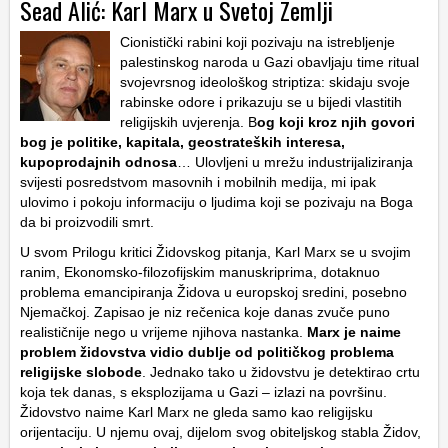
Sead Alić: Karl Marx u Svetoj Zemlji
Cionistički rabini koji pozivaju na istrebljenje
palestinskog naroda u Gazi obavljaju time ritual
svojevrsnog ideološkog striptiza: skidaju svoje
rabinske odore i prikazuju se u bijedi vlastitih
religijskih uvjerenja. B
og koji kroz njih govori
bog je politike, kapitala, geostrateških interesa,
kupoprodajnih odnosa
… Ulovljeni u mrežu industrijaliziranja
svijesti posredstvom masovnih i mobilnih medija, mi ipak
ulovimo i pokoju informaciju o ljudima koji se pozivaju na Boga
da bi proizvodili smrt.
U svom Prilogu kritici Židovskog pitanja, Karl Marx se u svojim
ranim, Ekonomsko-filozofijskim manuskriprima, dotaknuo
problema emancipiranja Židova u europskoj sredini, posebno
Njemačkoj. Zapisao je niz rečenica koje danas zvuče puno
realističnije nego u vrijeme njihova nastanka.
Marx je naime
problem židovstva vidio dublje od političkog problema
religijske slobode
. Jednako tako u židovstvu je detektirao crtu
koja tek danas, s eksplozijama u Gazi – izlazi na površinu.
Židovstvo naime Karl Marx ne gleda samo kao religijsku
orijentaciju. U njemu ovaj, dijelom svog obiteljskog stabla Židov,