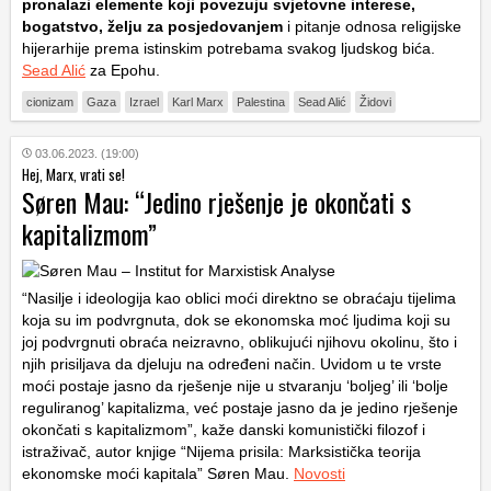
pronalazi elemente koji povezuju svjetovne interese,
bogatstvo, želju za posjedovanjem
i pitanje odnosa religijske
hijerarhije prema istinskim potrebama svakog ljudskog bića.
Sead Alić
za Epohu.
cionizam
Gaza
Izrael
Karl Marx
Palestina
Sead Alić
Židovi
03.06.2023. (19:00)
Hej, Marx, vrati se!
Søren Mau: “Jedino rješenje je okončati s
kapitalizmom”
“Nasilje i ideologija kao oblici moći direktno se obraćaju tijelima
koja su im podvrgnuta, dok se ekonomska moć ljudima koji su
joj podvrgnuti obraća neizravno, oblikujući njihovu okolinu, što i
njih prisiljava da djeluju na određeni način. Uvidom u te vrste
moći postaje jasno da rješenje nije u stvaranju ‘boljeg’ ili ‘bolje
reguliranog’ kapitalizma, već postaje jasno da je jedino rješenje
okončati s kapitalizmom”, kaže danski komunistički filozof i
istraživač, autor knjige “Nijema prisila: Marksistička teorija
ekonomske moći kapitala” Søren Mau.
Novosti