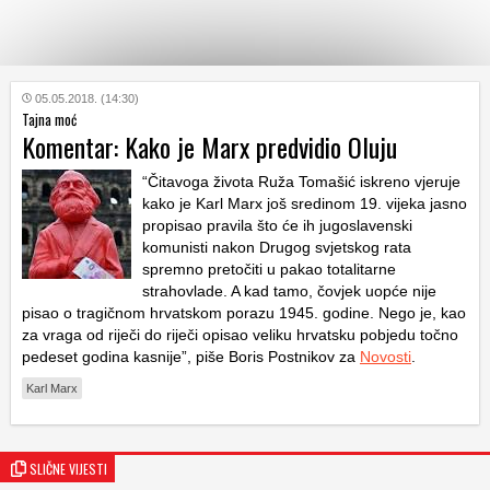
KATEGORIJE
05.05.2018. (14:30)
Tajna moć
Komentar: Kako je Marx predvidio Oluju
HRVATSKI
WEB
“Čitavoga života Ruža Tomašić iskreno vjeruje
kako je Karl Marx još sredinom 19. vijeka jasno
propisao pravila što će ih jugoslavenski
komunisti nakon Drugog svjetskog rata
spremno pretočiti u pakao totalitarne
strahovlade. A kad tamo, čovjek uopće nije
pisao o tragičnom hrvatskom porazu 1945. godine. Nego je, kao
za vraga od riječi do riječi opisao veliku hrvatsku pobjedu točno
pedeset godina kasnije”, piše Boris Postnikov za
Novosti
.
Karl Marx
SLIČNE VIJESTI