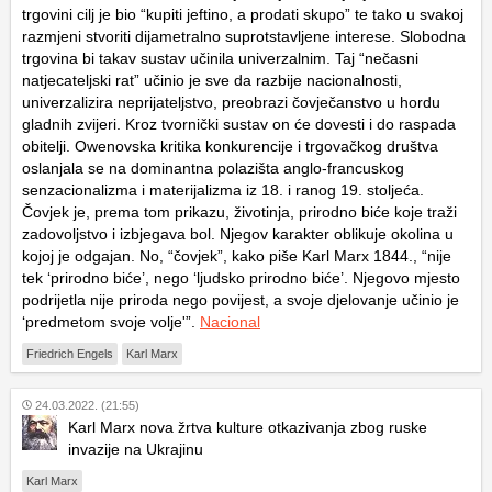
trgovini cilj je bio “kupiti jeftino, a prodati skupo” te tako u svakoj
razmjeni stvoriti dijametralno suprotstavljene interese. Slobodna
trgovina bi takav sustav učinila univerzalnim. Taj “nečasni
natjecateljski rat” učinio je sve da razbije nacionalnosti,
univerzalizira neprijateljstvo, preobrazi čovječanstvo u hordu
gladnih zvijeri. Kroz tvornički sustav on će dovesti i do raspada
obitelji. Owenovska kritika konkurencije i trgovačkog društva
oslanjala se na dominantna polazišta anglo-francuskog
senzacionalizma i materijalizma iz 18. i ranog 19. stoljeća.
Čovjek je, prema tom prikazu, životinja, prirodno biće koje traži
zadovoljstvo i izbjegava bol. Njegov karakter oblikuje okolina u
kojoj je odgajan. No, “čovjek”, kako piše Karl Marx 1844., “nije
tek ‘prirodno biće’, nego ‘ljudsko prirodno biće’. Njegovo mjesto
podrijetla nije priroda nego povijest, a svoje djelovanje učinio je
‘predmetom svoje volje'”.
Nacional
Friedrich Engels
Karl Marx
24.03.2022. (21:55)
Karl Marx nova žrtva kulture otkazivanja zbog ruske
invazije na Ukrajinu
Karl Marx