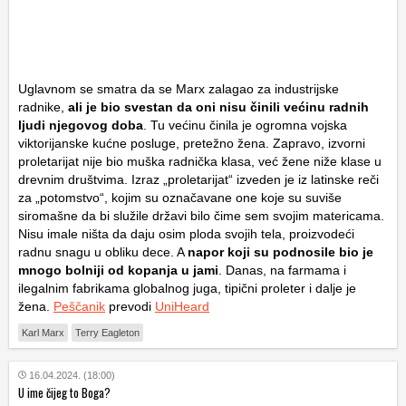
Uglavnom se smatra da se Marx zalagao za industrijske
radnike,
ali je bio svestan da oni nisu činili većinu radnih
ljudi njegovog doba
. Tu većinu činila je ogromna vojska
viktorijanske kućne posluge, pretežno žena. Zapravo, izvorni
proletarijat nije bio muška radnička klasa, već žene niže klase u
drevnim društvima. Izraz „proletarijat“ izveden je iz latinske reči
za „potomstvo“, kojim su označavane one koje su suviše
siromašne da bi služile državi bilo čime sem svojim matericama.
Nisu imale ništa da daju osim ploda svojih tela, proizvodeći
radnu snagu u obliku dece. A
napor koji su podnosile bio je
mnogo bolniji od kopanja u jami
. Danas, na farmama i
ilegalnim fabrikama globalnog juga, tipični proleter i dalje je
žena.
Peščanik
prevodi
UniHeard
Karl Marx
Terry Eagleton
16.04.2024. (18:00)
U ime čijeg to Boga?