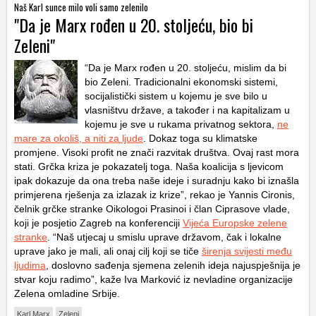
Naš Karl sunce milo voli samo zelenilo
"Da je Marx rođen u 20. stoljeću, bio bi
Zeleni"
“Da je Marx rođen u 20. stoljeću, mislim da bi
bio Zeleni. Tradicionalni ekonomski sistemi,
socijalistički sistem u kojemu je sve bilo u
vlasništvu države, a također i na kapitalizam u
kojemu je sve u rukama privatnog sektora,
ne
mare za okoliš, a niti za ljude
. Dokaz toga su klimatske
promjene. Visoki profit ne znači razvitak društva. Ovaj rast mora
stati. Grčka kriza je pokazatelj toga. Naša koalicija s ljevicom
ipak dokazuje da ona treba naše ideje i suradnju kako bi iznašla
primjerena rješenja za izlazak iz krize”, rekao je Yannis Cironis,
čelnik grčke stranke Oikologoi Prasinoi i član Ciprasove vlade,
koji je posjetio Zagreb na konferenciji
Vijeća Europske zelene
stranke
. “Naš utjecaj u smislu uprave državom, čak i lokalne
uprave jako je mali, ali onaj cilj koji se tiče
širenja svijesti među
ljudima
, doslovno sađenja sjemena zelenih ideja najuspješnija je
stvar koju radimo”, kaže Iva Marković iz nevladine organizacije
Zelena omladine Srbije.
Karl Marx
Zeleni