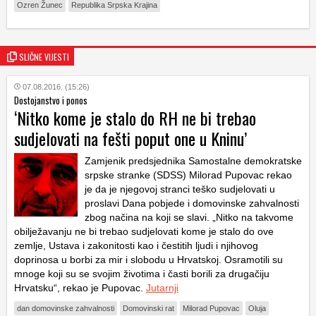
Ozren Žunec
Republika Srpska Krajina
SLIČNE VIJESTI
07.08.2016. (15:26)
Dostojanstvo i ponos
‘Nitko kome je stalo do RH ne bi trebao
sudjelovati na fešti poput one u Kninu’
Zamjenik predsjednika Samostalne demokratske
srpske stranke (SDSS) Milorad Pupovac rekao
je da je njegovoj stranci teško sudjelovati u
proslavi Dana pobjede i domovinske zahvalnosti
zbog načina na koji se slavi. „Nitko na takvome
obilježavanju ne bi trebao sudjelovati kome je stalo do ove
zemlje, Ustava i zakonitosti kao i čestitih ljudi i njihovog
doprinosa u borbi za mir i slobodu u Hrvatskoj. Osramotili su
mnoge koji su se svojim životima i časti borili za drugačiju
Hrvatsku“, rekao je Pupovac.
Jutarnji
dan domovinske zahvalnosti
Domovinski rat
Milorad Pupovac
Oluja