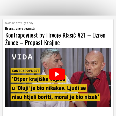
KATEGORIJE
05.08.2024. (12:00)
Nepristrano o povijesti
Kontrapovijest by Hrvoje Klasić #21 – Ozren
HRVATSKI
Žunec – Propast Krajine
WEB