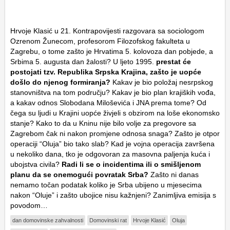
Hrvoje Klasić u 21. Kontrapovijesti razgovara sa sociologom
Ozrenom Žunecom, profesorom Filozofskog fakulteta u
Zagrebu, o tome zašto je Hrvatima 5. kolovoza dan pobjede, a
Srbima 5. augusta dan žalosti? U ljeto 1995.
prestat će
postojati tzv. Republika Srpska Krajina, zašto je uopće
došlo do njenog formiranja?
Kakav je bio položaj nesrpskog
stanovništva na tom području? Kakav je bio plan krajiških vođa,
a kakav odnos Slobodana Miloševića i JNA prema tome? Od
čega su ljudi u Krajini uopće živjeli s obzirom na loše ekonomsko
stanje? Kako to da u Kninu nije bilo volje za pregovore sa
Zagrebom čak ni nakon promjene odnosa snaga? Zašto je otpor
operaciji “Oluja” bio tako slab? Kad je vojna operacija završena
u nekoliko dana, tko je odgovoran za masovna paljenja kuća i
ubojstva civila?
Radi li se o incidentima ili o smišljenom
planu da se onemogući povratak Srba?
Zašto ni danas
nemamo točan podatak koliko je Srba ubijeno u mjesecima
nakon “Oluje” i zašto ubojice nisu kažnjeni? Zanimljiva emisija s
povodom…
dan domovinske zahvalnosti
Domovinski rat
Hrvoje Klasić
Oluja