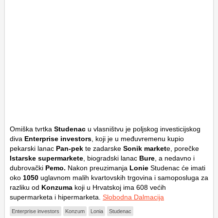
Omiška tvrtka
Studenac
u vlasništvu je poljskog investicijskog
diva
Enterprise investors
, koji je u međuvremenu kupio
pekarski lanac
Pan-pek
te zadarske
Sonik market
e, porečke
Istarske supermarkete
, biogradski lanac
Bure
, a nedavno i
dubrovački
Pemo.
Nakon preuzimanja
Lonie
Studenac će imati
oko
1050
uglavnom malih kvartovskih trgovina i samoposluga za
razliku od
Konzuma
koji u Hrvatskoj ima 608 većih
supermarketa i hipermarketa.
Slobodna Dalmacija
Enterprise investors
Konzum
Lonia
Studenac