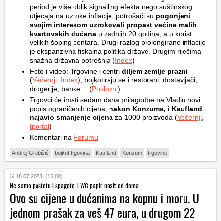
period je više oblik signalling efekta nego suštinskog
utjecaja na uzroke inflacije, potrošači su
pogonjeni
svojim interesom uzrokovali propast većine malih
kvartovskih dućana
u zadnjih 20 godina, a u korist
velikih šoping centara. Drugi razlog prolongirane inflacije
je ekspanzivna fiskalna politika države. Drugim riječima –
snažna državna potrošnja (
Index
)
Foto i video: Trgovine i centri
diljem zemlje prazni
(
Večernji
,
Index
), bojkotiraju se i restorani, dostavljači,
drogerije, banke… (
Poslovni
)
Trgovci će imati sedam dana prilagodbe na Vladin novi
popis ograničenih cijena,
nakon Konzuma, i Kaufland
najavio smanjenje cijena
za 1000 proizvoda (
Večernji
,
tportal
)
Komentari na
Forumu
Andrej Grubišić
bojkot trgovina
Kaufland
Konzum
trgovine
18.07.2023. (15:00)
Ne samo paštetu i špagete, i WC papir nosit od doma
Ovo su cijene u dućanima na kopnu i moru. U
jednom prašak za veš 47 eura, u drugom 22