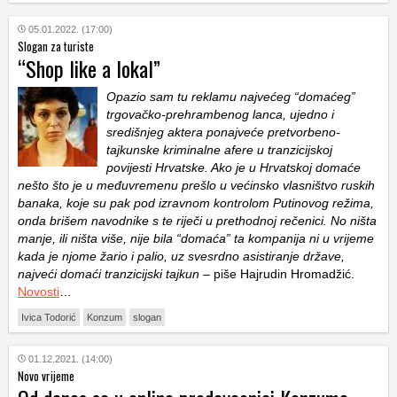
05.01.2022. (17:00)
Slogan za turiste
“Shop like a lokal”
Opazio sam tu reklamu najvećeg “domaćeg”
trgovačko-prehrambenog lanca, ujedno i
središnjeg aktera ponajveće pretvorbeno-
tajkunske kriminalne afere u tranzicijskoj
povijesti Hrvatske. Ako je u Hrvatskoj domaće
nešto što je u međuvremenu prešlo u većinsko vlasništvo ruskih
banaka, koje su pak pod izravnom kontrolom Putinovog režima,
onda brišem navodnike s te riječi u prethodnoj rečenici. No ništa
manje, ili ništa više, nije bila “domaća” ta kompanija ni u vrijeme
kada je njome žario i palio, uz svesrdno asistiranje države,
najveći domaći tranzicijski tajkun
– piše Hajrudin Hromadžić.
Novosti
…
Ivica Todorić
Konzum
slogan
01.12.2021. (14:00)
Novo vrijeme