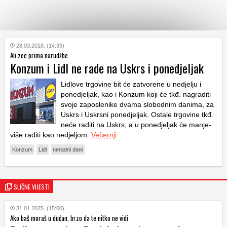
KATEGORIJE
28.03.2018. (14:39)
Ali zec prima narudžbe
Konzum i Lidl ne rade na Uskrs i ponedjeljak
HRVATSKI
WEB
Lidlove trgovine bit će zatvorene u nedjelju i
ponedjeljak, kao i Konzum koji će tkđ. nagraditi
svoje zaposlenike dvama slobodnim danima, za
Uskrs i Uskrsni ponedjeljak. Ostale trgovine tkđ.
neće raditi na Uskrs, a u ponedjeljak će manje-
više raditi kao nedjeljom.
Večernji
Konzum
Lidl
neradni dani
SLIČNE VIJESTI
31.01.2025. (15:00)
Ako baš moraš u dućan, brzo da te nitko ne vidi