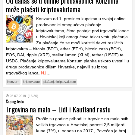
Od danas se u online prodavaonici Konzuma
može plaćati kriptovalutama
Konzum od 1. prosinca kupcima u svojoj online
prodavaonici omogućava plaćanje
kriptovalutama, čime postaje prvi trgovački lanac
u Hrvatskoj koji omogućava takvu vrstu plaćanja.
Za plaćanje će se moći koristiti devet različitih
kriptovaluta – bitcoin (BTC), ether (ETH), bitcoin cash (BCH),
EOS, DAI, ripple (XRP), stellar lumen (XLM), tether (USDT) te
USDC. Plaćanje kriptovalutama Konzum planira uskoro uvesti i u
druge prodavaonice diljem Hrvatske, najavili su iz tog
trgovačkog lanca.
N1
…
Konzum
kriptovalute
plaćanje kriptovalutom
25.07.2019. (16:30)
Šoping-lista
Trgovina na malo – Lidl i Kaufland rastu
Prošle su godine prihodi iz trgovine na malo svih
velikih trgovaca u Hrvatskoj porasti 2,5 milijardi
kuna (7%), u odnosu na 2017., Povećan je broj