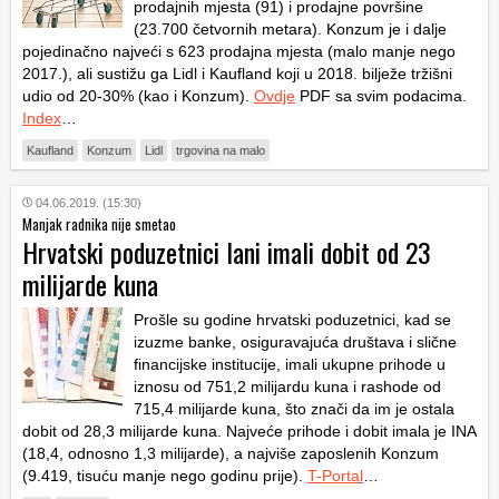
prodajnih mjesta (91) i prodajne površine
(23.700 četvornih metara). Konzum je i dalje
pojedinačno najveći s 623 prodajna mjesta (malo manje nego
2017.), ali sustižu ga Lidl i Kaufland koji u 2018. bilježe tržišni
udio od 20-30% (kao i Konzum).
Ovdje
PDF sa svim podacima.
Index
…
Kaufland
Konzum
Lidl
trgovina na malo
04.06.2019. (15:30)
Manjak radnika nije smetao
Hrvatski poduzetnici lani imali dobit od 23
milijarde kuna
Prošle su godine hrvatski poduzetnici, kad se
izuzme banke, osiguravajuća društava i slične
financijske institucije, imali ukupne prihode u
iznosu od 751,2 milijardu kuna i rashode od
715,4 milijarde kuna, što znači da im je ostala
dobit od 28,3 milijarde kuna. Najveće prihode i dobit imala je INA
(18,4, odnosno 1,3 milijarde), a najviše zaposlenih Konzum
(9.419, tisuću manje nego godinu prije).
T-Portal
…