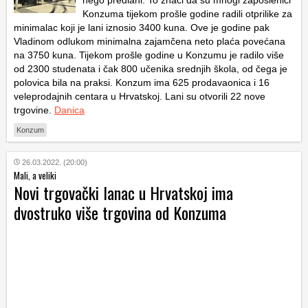
nego predlani. To znači da su mnogi zaposlenici
Konzuma tijekom prošle godine radili otprilike za
minimalac koji je lani iznosio 3400 kuna. Ove je godine pak
Vladinom odlukom minimalna zajamčena neto plaća povećana
na 3750 kuna. Tijekom prošle godine u Konzumu je radilo više
od 2300 studenata i čak 800 učenika srednjih škola, od čega je
polovica bila na praksi. Konzum ima 625 prodavaonica i 16
veleprodajnih centara u Hrvatskoj. Lani su otvorili 22 nove
trgovine.
Danica
Konzum
26.03.2022. (20:00)
Mali, a veliki
Novi trgovački lanac u Hrvatskoj ima
dvostruko više trgovina od Konzuma