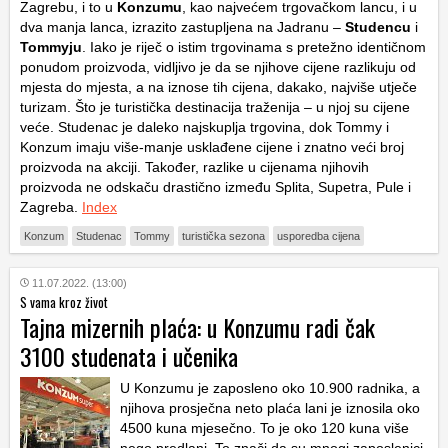
Zagrebu, i to u
Konzumu
, kao najvećem trgovačkom lancu, i u
dva manja lanca, izrazito zastupljena na Jadranu –
Studencu
i
Tommyju
. Iako je riječ o istim trgovinama s pretežno identičnom
ponudom proizvoda, vidljivo je da se njihove cijene razlikuju od
mjesta do mjesta, a na iznose tih cijena, dakako, najviše utječe
turizam. Što je turistička destinacija traženija – u njoj su cijene
veće. Studenac je daleko najskuplja trgovina, dok Tommy i
Konzum imaju više-manje usklađene cijene i znatno veći broj
proizvoda na akciji. Također, razlike u cijenama njihovih
proizvoda ne odskaču drastično između Splita, Supetra, Pule i
Zagreba.
Index
Konzum
Studenac
Tommy
turistička sezona
usporedba cijena
11.07.2022. (13:00)
S vama kroz život
Tajna mizernih plaća: u Konzumu radi čak
3100 studenata i učenika
U Konzumu je zaposleno oko 10.900 radnika, a
njihova prosječna neto plaća lani je iznosila oko
4500 kuna mjesečno. To je oko 120 kuna više