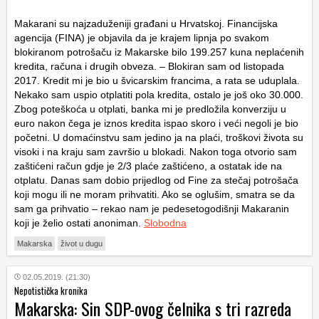
Makarani su najzaduženiji građani u Hrvatskoj. Financijska
agencija (FINA) je objavila da je krajem lipnja po svakom
blokiranom potrošaču iz Makarske bilo 199.257 kuna neplaćenih
kredita, računa i drugih obveza. – Blokiran sam od listopada
2017. Kredit mi je bio u švicarskim francima, a rata se uduplala.
Nekako sam uspio otplatiti pola kredita, ostalo je još oko 30.000.
Zbog poteškoća u otplati, banka mi je predložila konverziju u
euro nakon čega je iznos kredita ispao skoro i veći negoli je bio
početni. U domaćinstvu sam jedino ja na plaći, troškovi života su
visoki i na kraju sam završio u blokadi. Nakon toga otvorio sam
zaštićeni račun gdje je 2/3 plaće zaštićeno, a ostatak ide na
otplatu. Danas sam dobio prijedlog od Fine za stečaj potrošača
koji mogu ili ne moram prihvatiti. Ako se oglušim, smatra se da
sam ga prihvatio – rekao nam je pedesetogodišnji Makaranin
koji je želio ostati anoniman.
Slobodna
Makarska
život u dugu
02.05.2019. (21:30)
Nepotistička kronika
Makarska: Sin SDP-ovog čelnika s tri razreda