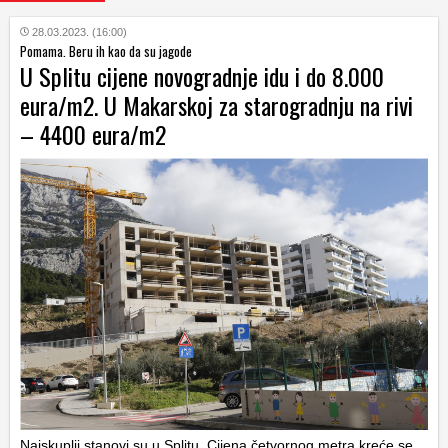
28.03.2023. (16:00)
Pomama. Beru ih kao da su jagode
U Splitu cijene novogradnje idu i do 8.000
eura/m2. U Makarskoj za starogradnju na rivi
– 4400 eura/m2
Najskuplji stanovi su u Splitu. Cijena četvornog metra kreće se