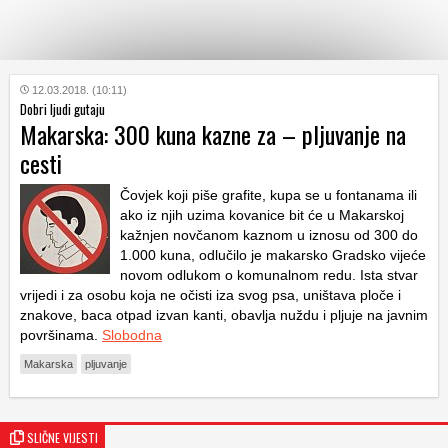
KATEGORIJE
12.03.2018. (10:11)
Dobri ljudi gutaju
Makarska: 300 kuna kazne za – pljuvanje na
HRVATSKI
cesti
WEB
Čovjek koji piše grafite, kupa se u fontanama ili
ako iz njih uzima kovanice bit će u Makarskoj
kažnjen novčanom kaznom u iznosu od 300 do
1.000 kuna, odlučilo je makarsko Gradsko vijeće
novom odlukom o komunalnom redu. Ista stvar
vrijedi i za osobu koja ne očisti iza svog psa, uništava ploče i
znakove, baca otpad izvan kanti, obavlja nuždu i pljuje na javnim
površinama.
Slobodna
Makarska
pljuvanje
SLIČNE VIJESTI