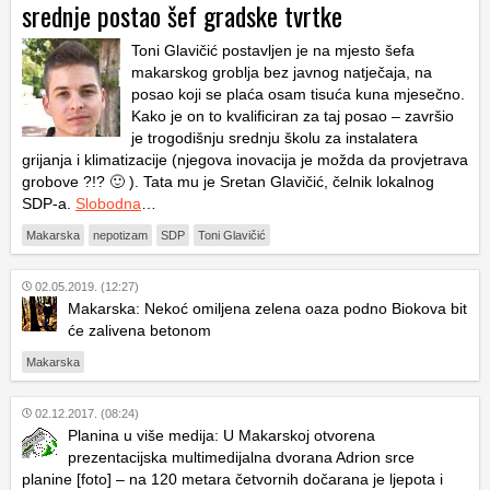
srednje postao šef gradske tvrtke
Toni Glavičić postavljen je na mjesto šefa
makarskog groblja bez javnog natječaja, na
posao koji se plaća osam tisuća kuna mjesečno.
Kako je on to kvalificiran za taj posao – završio
je trogodišnju srednju školu za instalatera
grijanja i klimatizacije (njegova inovacija je možda da provjetrava
grobove ?!? 🙂 ). Tata mu je Sretan Glavičić, čelnik lokalnog
SDP-a.
Slobodna
…
Makarska
nepotizam
SDP
Toni Glavičić
02.05.2019. (12:27)
Makarska: Nekoć omiljena zelena oaza podno Biokova bit
će zalivena betonom
Makarska
02.12.2017. (08:24)
Planina u više medija: U Makarskoj otvorena
prezentacijska multimedijalna dvorana Adrion srce
planine [foto] – na 120 metara četvornih dočarana je ljepota i