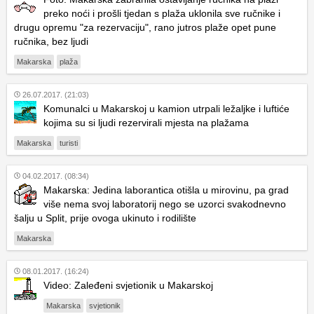
preko noći i prošli tjedan s plaža uklonila sve ručnike i
drugu opremu "za rezervaciju", rano jutros plaže opet pune
ručnika, bez ljudi
Makarska
plaža
26.07.2017. (21:03)
Komunalci u Makarskoj u kamion utrpali ležaljke i luftiće
kojima su si ljudi rezervirali mjesta na plažama
Makarska
turisti
04.02.2017. (08:34)
Makarska: Jedina laborantica otišla u mirovinu, pa grad
više nema svoj laboratorij nego se uzorci svakodnevno
šalju u Split, prije ovoga ukinuto i rodilište
Makarska
08.01.2017. (16:24)
Video: Zaleđeni svjetionik u Makarskoj
Makarska
svjetionik