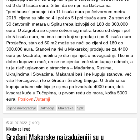
od 3 do 8 tisuća eura. S tim da se npr. na Bačvicama
“penthouse” prodaje i do 11 tisuća eura po četvornom metru.
2019. cijene su bile od 4 i pol do 5 i pol tisuća eura. Za stan od
50 četvornih metara u Splitu treba izdvojiti od 180 do 300.000
eura. U Zagrebu se cijene četvornog metra kreću od dvije i pol
do 5 tisuća eura, no ima i onih koji se prodaju i po 8 tisuća eura.
Prosječno, stan od 50 m2 može se naći po cijeni od 180 do
300.000 eura. Stanovi na rivi u Makarskoj prodaju se za 4400
eura po kvadratu, nebitno je što nije riječ o novogradnji. Tko ima
dobru kupovnu moć, on se ne cjenka, već stan kupuje odmah, a
tu je riječ uglavnom o strancima – Mađarima, Rusima,
Ukrajincima i Slovacima. Makarani baš i ne kupuju stanove, već
više Hercegovci, i to iz Gruda i Širokog Brijega. U Brelima se
kupuju urbane vile čija je cijena po kvadratu 4000 eura, dok
kvadrat kuće u Tučepima, u prvom redu do mora, košta 5000
eura.
Poslovni
/
Jutarnji
cijene novogradnje
Dalmacija
Makarska
Split
31.07.2022. (14:00)
Nikako se izvuć
Građani Makarske najzaduženiji su u