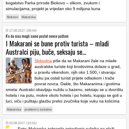
bogatstvo Parka prirode Biokovo – slikom, zvukom i
simulacijama; projekt je vrijedan oko 9 milijuna kuna
Biokovo
Makarska
17.08.2017. (09:44)
K'o da nisu mogli samo poslat novce poštom
I Makarani se bune protiv turista – mladi
Australci piju, buče, seksaju se…
Slobodna
piše da se Makarani žale na mlade
australske turiste koji brodovima dolaze u grad,
u pravilu vikendom, njih oko 1.500, i stvaraju
buku pa ostali turisti prijete odlaskom i traže
povrat novca. Dakle, što Makaranima i gostima
smeta: Australci obavljaju nuždu u bazenu, seksaju se u dvorištu
hotela i na putu, mokre okolo hotela i po hotelu, kupaju se goli u
luci, viču i puštaju glazbu preko zvučnika koje vuku na kolicima
Makarska
problemi s turistima
03.08.2017. (15:01)
Foto: Makarska zabranila ostavljanje ručnika na plaži