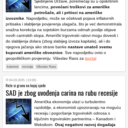
Sjedinjene Države, poremećaji su u opskrbnim
lancima,
povećani troškovi za američke
potrošače, ali i pritisci na američke
izvoznike
. Naposljetku, može se očekivati pojava inflatornih
pritisaka i slabljenje povjerenja ulagača, što je već demonstrirala
snažna korekcija na svjetskim burzama odmah poslije objave
novih carinskih stopa. Američki trgovinski ratovi mogu dovesti i
do slabljenja dolara (zbog slabijeg izvoza kapitala), ali i do
njegova jačanja ako strane banke
nastave unatoč svemu
kupovati američke obveznice
. Sve naposljetku ovisi o
geopolitičkom povjerenju. Višeslav Raos za
tportal
kolumne
recesija
Višeslav Raos
04.03.2025. (13:00)
Reže si granu na kojoj sjede
SAD je zbog uvođenja carina na rubu recesije
Američka ekonomija ulazi u turbulentno
razdoblje, a ekonomisti upozoravaju na moguću
recesiju i pogoršanje trgovinskih odnosa s
ključnim trgovinskim partnerima – Kanadom i
Meksikom.
Ovaj negativni razvoj događaja