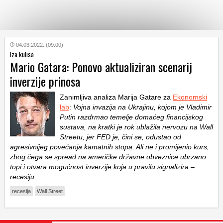
KATEGORIJE
04.03.2022. (09:00)
Iza kulisa
Mario Gatara: Ponovo aktualiziran scenarij
HRVATSKI
inverzije prinosa
WEB
Zanimljiva analiza Marija Gatare za
Ekonomski
lab
:
Vojna invazija na Ukrajinu, kojom je Vladimir
Putin razdrmao temelje domaćeg financijskog
sustava, na kratki je rok ublažila nervozu na Wall
Streetu, jer FED je, čini se, odustao od
agresivnijeg povećanja kamatnih stopa. Ali ne i promijenio kurs,
zbog čega se spread na američke državne obveznice ubrzano
topi i otvara mogućnost inverzije koja u pravilu signalizira –
recesiju.
recesija
Wall Street