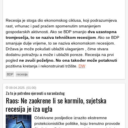
Recesija je stoga dio ekonomskog ciklusa, koji podrazumijeva
rast, vrhunac i pad praćem spomenutim smanjenjem
gospodarskih aktivnosti. Ako se BDP smanjio
dva uzastopna
tromjesečja, to se naziva tehničkom recesijom
. Ako se BDP
smanjuje dulje vrijeme, to se naziva ekonomskom recesijom.
Država je može pokušati ublažiti ulaganjem , čime stvara
dodatnu potražnju a može i ublažiti poreze. Recesija na prvi
pogled
ne zvuči poželjno. No ona također može potaknuti
pozitivna kretanja i rekonstruirati tržište.
DW
BDP
recesija
09.04.2025. (01:00)
Za to je potrebno vjerovati u narančastog
Raos: Ne zaokrene li se kormilo, svjetska
recesija je iza ugla
Očekivane posljedice izrazito ekstremne
protekcionističke politike, koju trenutno provode