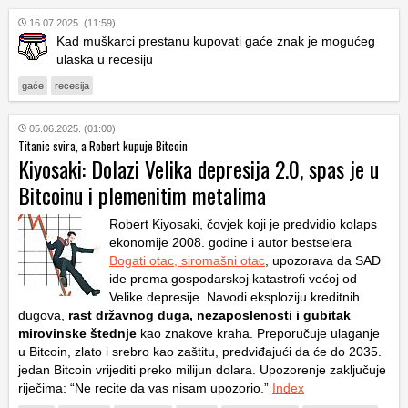
16.07.2025. (11:59)
Kad muškarci prestanu kupovati gaće znak je mogućeg
ulaska u recesiju
gaće
recesija
05.06.2025. (01:00)
Titanic svira, a Robert kupuje Bitcoin
Kiyosaki: Dolazi Velika depresija 2.0, spas je u
Bitcoinu i plemenitim metalima
Robert Kiyosaki, čovjek koji je predvidio kolaps
ekonomije 2008. godine i autor bestselera
Bogati otac, siromašni otac
, upozorava da SAD
ide prema gospodarskoj katastrofi većoj od
Velike depresije. Navodi eksploziju kreditnih
dugova,
rast državnog duga, nezaposlenosti i gubitak
mirovinske štednje
kao znakove kraha. Preporučuje ulaganje
u Bitcoin, zlato i srebro kao zaštitu, predviđajući da će do 2035.
jedan Bitcoin vrijediti preko milijun dolara. Upozorenje zaključuje
riječima: “Ne recite da vas nisam upozorio.”
Index