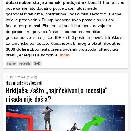
dolazi nakon što je američki predsjednik
Donald Trump uveo
nove carine, što dodatno potiče zabrinutost među
gospodarstvenicima, političarima i poslovnim sektorom. Carine
koje je predsjednik Trump nedavno uveo postale su ključni
faktor nesigurnosti. Ekonomski analitičari upozoravaju na
dugoročne negativne učinke tih carina na američko
gospodarstvo, smanjit će BDP za 0,3 posto, a povećati troškove
za američke potrošače.
Kućanstva bi mogla platiti dodatne
3000 dolara
zbog rasta cijena uvoznih proizvoda, uključujući
hranu, energiju i automobile.
Index
carine
recesija
SAD
15.03.2024. (16:00)
Nisu ni oni skroz bedasti
Brkljača: Zašto „najočekivanija recesija“
nikada nije došla?