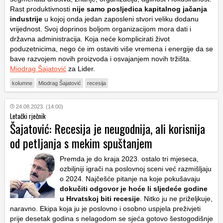
Rast produktivnosti
nije samo posljedica kapitalnog jačanja
industrije
u kojoj onda jedan zaposleni stvori veliku dodanu
vrijednost. Svoj doprinos boljom organizacijom mora dati i
državna administracija. Koja neće komplicirati život
poduzetnicima, nego će im ostaviti više vremena i energije da se
bave razvojem novih proizvoda i osvajanjem novih tržišta.
Miodrag Šajatović
za Lider.
kolumne
Miodrag Šajatović
recesija
24.08.2023. (14:00)
Letački rječnik
Šajatović: Recesija je neugodnija, ali korisnija
od petljanja s mekim spuštanjem
Premda je do kraja 2023. ostalo tri mjeseca,
ozbiljniji igrači na poslovnoj sceni već razmišljaju
o 2024. Najčešće pitanje na koje pokušavaju
dokučiti
odgovor je hoće li sljedeće godine
u Hrvatskoj biti recesije
. Nitko ju ne priželjkuje,
naravno. Ekipa koja ju je poslovno i osobno uspjela preživjeti
prije desetak godina s nelagodom se sjeća gotovo šestogodišnje