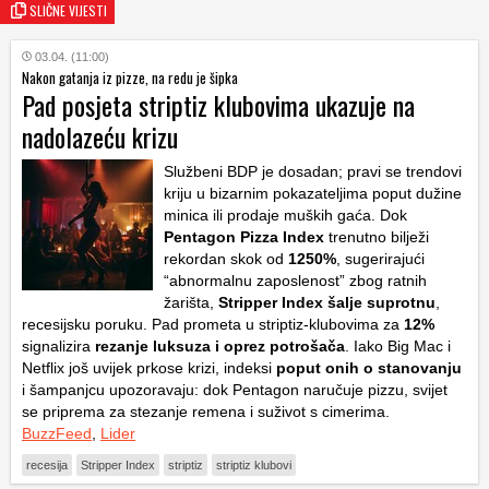
SLIČNE VIJESTI
03.04. (11:00)
Nakon gatanja iz pizze, na redu je šipka
Pad posjeta striptiz klubovima ukazuje na
nadolazeću krizu
Službeni BDP je dosadan; pravi se trendovi
kriju u bizarnim pokazateljima poput dužine
minica ili prodaje muških gaća. Dok
Pentagon Pizza Index
trenutno bilježi
rekordan skok od
1250%
, sugerirajući
“abnormalnu zaposlenost” zbog ratnih
žarišta,
Stripper Index
šalje suprotnu
,
recesijsku poruku. Pad prometa u striptiz-klubovima za
12%
signalizira
rezanje luksuza i oprez potrošača
. Iako Big Mac i
Netflix još uvijek prkose krizi, indeksi
poput onih o stanovanju
i šampanjcu upozoravaju: dok Pentagon naručuje pizzu, svijet
se priprema za stezanje remena i suživot s cimerima.
BuzzFeed
,
Lider
recesija
Stripper Index
striptiz
striptiz klubovi