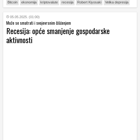
Bitcoin
ekonomija
kriptovalute
recesija
Robert Kiyosaki
Velika depresija
05.05.2025. (01:00)
Može se smatrati i svojevrsnim čišćenjem
Recesija: opće smanjenje gospodarske
aktivnosti