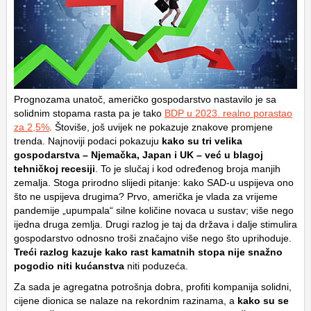
Prognozama unatoč, američko gospodarstvo nastavilo je sa
solidnim stopama rasta pa je tako
BDP u 2023. realno porastao
za 2,5%
. Štoviše, još uvijek ne pokazuje znakove promjene
trenda. Najnoviji podaci pokazuju
kako su tri velika
gospodarstva – Njemačka, Japan i UK – već u blagoj
tehničkoj recesiji
. To je slučaj i kod određenog broja manjih
zemalja. Stoga prirodno slijedi pitanje: kako SAD-u uspijeva ono
što ne uspijeva drugima? Prvo, američka je vlada za vrijeme
pandemije „upumpala“ silne količine novaca u sustav; više nego
ijedna druga zemlja. Drugi razlog je taj da država i dalje stimulira
gospodarstvo odnosno troši značajno više nego što uprihoduje.
Treći razlog kazuje kako rast kamatnih stopa nije snažno
pogodio niti kućanstva
niti poduzeća.
Za sada je agregatna potrošnja dobra, profiti kompanija solidni,
cijene dionica se nalaze na rekordnim razinama, a
kako su se