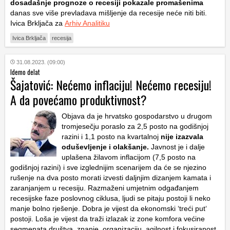
dosadašnje prognoze o recesiji pokazale promašenima
danas sve više prevladava mišljenje da recesije neće niti biti.
Ivica Brkljača za
Arhiv Analitiku
Ivica Brkljača
recesija
31.08.2023. (09:00)
Idemo delat
Šajatović: Nećemo inflaciju! Nećemo recesiju!
A da povećamo produktivnost?
Objava da je hrvatsko gospodarstvo u drugom
tromjesečju poraslo za 2,5 posto na godišnjoj
razini i 1,1 posto na kvartalnoj
nije izazvala
oduševljenje i olakšanje.
Javnost je i dalje
uplašena žilavom inflacijom (7,5 posto na
godišnjoj razini) i sve izglednijim scenarijem da će se njezino
rušenje na dva posto morati izvesti daljnjim dizanjem kamata i
zaranjanjem u recesiju. Razmaženi umjetnim odgađanjem
recesijske faze poslovnog ciklusa, ljudi se pitaju postoji li neko
manje bolno rješenje. Dobra je vijest da ekonomski ‘treći put‘
postoji. Loša je vijest da traži izlazak iz zone komfora većine
segmenata društva, znanje, organizaciju, agilnost i fokusiranost.