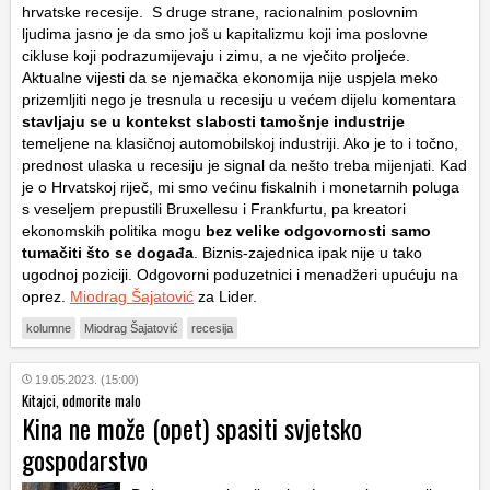
hrvatske recesije. S druge strane, racionalnim poslovnim
ljudima jasno je da smo još u kapitalizmu koji ima poslovne
cikluse koji podrazumijevaju i zimu, a ne vječito proljeće.
Aktualne vijesti da se njemačka ekonomija nije uspjela meko
prizemljiti nego je tresnula u recesiju u većem dijelu komentara
stavljaju se u kontekst slabosti tamošnje industrije
temeljene na klasičnoj automobilskoj industriji. Ako je to i točno,
prednost ulaska u recesiju je signal da nešto treba mijenjati. Kad
je o Hrvatskoj riječ, mi smo većinu fiskalnih i monetarnih poluga
s veseljem prepustili Bruxellesu i Frankfurtu, pa kreatori
ekonomskih politika mogu
bez velike odgovornosti samo
tumačiti što se događa
. Biznis-zajednica ipak nije u tako
ugodnoj poziciji. Odgovorni poduzetnici i menadžeri upućuju na
oprez.
Miodrag Šajatović
za Lider.
kolumne
Miodrag Šajatović
recesija
19.05.2023. (15:00)
Kitajci, odmorite malo
Kina ne može (opet) spasiti svjetsko
gospodarstvo