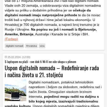
više od 17 milijuna Amerikanaca živi i radi kao digitalni nomadi.
Vlade ovih 20 zemalja, u odobravanju viza digitalnim nomadima
vidjele su priliku u dodatnim prihodima jer se
očekuje da
digitalni nomadi imaju natprosječne prihode
te da će novac
trošiti baš u njihovoj državi i time jačati lokalnu ekonomiju. U
Hrvatskoj je 700 digitalnih nomada, a najveći broj trenutno je iz
Rusije i Ukrajine.
Na popisu su još i nomadi iz Bjelorusije,
Amerike, Britanije
, Australije i Kanade te iz Srbije i BiH.
(Forbes)
digitalni nomadi
Hrvatska
viza
25.02.2024. (12:00)
S laptopom na plaži - sve dok ti Wi-Fi ne ode skupa s plimom
Uspon digitalnih nomada – Redefiniranje rada
i načina života u 21. stoljeću
Digitalni nomadizam, potaknut tehnološkim
napretkom i željom za slobodom, redefinira rad i
način života. Omogućen visokom brzinom
interneta,
pojedinci mogu raditi na daljinu s
bilo kojeg mjesta, izazivajući tradicionalnu
uredsku kulturu
. Uspon digitalnih nomadskih zajednica diljem