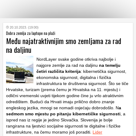
KATEGORIJE
20.10.2023. (19:00)
Dobra zemlja za laptope na plaži
Među najatraktivnijim smo zemljama za rad
HRVATSKI
na daljinu
WEB
NordLayer svake godine otkriva najbolje i
najgore zemlje za rad na daljinu
na temelju
četiri različita kriterija
: kibernetička sigurnost,
ekonomska sigurnost, digitalna i fizička
infrastruktura te društvena sigurnost. Što se tiče
Hrvatske, turizam (prema čemu je Hrvatska na 11. mjestu) i
odlični vremenski uvjeti tijekom godine čine ju vrlo atraktivnim
odredištem. Budući da Hrvati imaju prilično dobro znanje
engleskog jezika, mnogi se nomadi osjećaju dobrodošlo. N
a
sedmom smo mjestu po pitanju kibernetičke sigurnosti
, a
ispred nas iz regije je jedino Slovačka. Slovenija je bolje
rangirana na ljestvici socijalne sigurnosti te digitalne i fizičke
infrastrukture, na čemu moramo još poraditi.
Lider