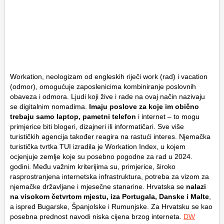
Workation, neologizam od engleskih riječi work (rad) i vacation
(odmor), omogućuje zaposlenicima kombiniranje poslovnih
obaveza i odmora. Ljudi koji žive i rade na ovaj način nazivaju
se digitalnim nomadima.
Imaju poslove za koje im obično
trebaju samo laptop, pametni telefon
i internet – to mogu
primjerice biti blogeri, dizajneri ili informatičari. Sve više
turističkih agencija također reagira na rastući interes. Njemačka
turistička tvrtka TUI izradila je Workation Index, u kojem
ocjenjuje zemlje koje su posebno pogodne za rad u 2024.
godini. Među važnim kriterijima su, primjerice, široko
rasprostranjena internetska infrastruktura, potreba za vizom za
njemačke državljane i mjesečne stanarine. Hrvatska se
nalazi
na visokom četvrtom mjestu, iza Portugala, Danske i Malte
,
a ispred Bugarske, Španjolske i Rumunjske. Za Hrvatsku se kao
posebna prednost navodi niska cijena brzog interneta.
DW