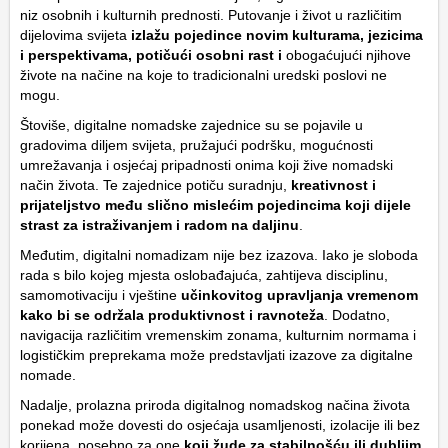
niz osobnih i kulturnih prednosti. Putovanje i život u različitim
dijelovima svijeta
izlažu pojedince novim kulturama, jezicima
i perspektivama, potičući osobni rast i
obogaćujući njihove
živote na načine na koje to tradicionalni uredski poslovi ne
mogu.
Štoviše, digitalne nomadske zajednice su se pojavile u
gradovima diljem svijeta, pružajući podršku, mogućnosti
umrežavanja i osjećaj pripadnosti onima koji žive nomadski
način života. Te zajednice potiču suradnju,
kreativnost i
prijateljstvo među slično mislećim pojedincima koji dijele
strast za istraživanjem i radom na daljinu
.
Međutim, digitalni nomadizam nije bez izazova. Iako je sloboda
rada s bilo kojeg mjesta oslobađajuća, zahtijeva disciplinu,
samomotivaciju i vještine
učinkovitog upravljanja vremenom
kako bi se održala produktivnost i ravnoteža
. Dodatno,
navigacija različitim vremenskim zonama, kulturnim normama i
logističkim preprekama može predstavljati izazove za digitalne
nomade.
Nadalje, prolazna priroda digitalnog nomadskog načina života
ponekad može dovesti do osjećaja usamljenosti, izolacije ili bez
korijena, posebno za one
koji žude za stabilnošću ili dubljim