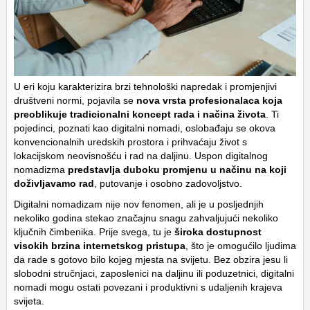
U eri koju karakterizira brzi tehnološki napredak i promjenjivi
društveni normi, pojavila se
nova vrsta profesionalaca koja
preoblikuje tradicionalni koncept rada i načina života
. Ti
pojedinci, poznati kao digitalni nomadi, oslobađaju se okova
konvencionalnih uredskih prostora i prihvaćaju život s
lokacijskom neovisnošću i rad na daljinu. Uspon digitalnog
nomadizma
predstavlja duboku promjenu u načinu na koji
doživljavamo rad
, putovanje i osobno zadovoljstvo.
Digitalni nomadizam nije nov fenomen, ali je u posljednjih
nekoliko godina stekao značajnu snagu zahvaljujući nekoliko
ključnih čimbenika. Prije svega, tu je
široka dostupnost
visokih brzina internetskog pristupa
, što je omogućilo ljudima
da rade s gotovo bilo kojeg mjesta na svijetu. Bez obzira jesu li
slobodni stručnjaci, zaposlenici na daljinu ili poduzetnici, digitalni
nomadi mogu ostati povezani i produktivni s udaljenih krajeva
svijeta.