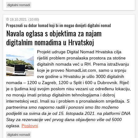
digitalni nomadi
19.10.2021. (10:00)
Prepoznali su dobar komad koji bi im mogao donijeti digitalni nomad
Navala oglasa s objektima za najam
digitalnim nomadima u Hrvatskoj
Projekt udruge Digital Nomad Hrvatska cilja
riješiti problem pronalaska prostora za stotine
digitalnih nomada već u RH. Prema istraživanju
koje je proveo NomadList.com, samo u srpnju
ove godine u Hrvatsku je ušlo 3000 digitalnih
nomada – 1200 u Zagreb, 1200 u Split i 600 u Dubrovnik. Riječ
je o ljudima koji svojim poslom nisu vezani uz određenu lokaciju,
no moraju imati pristup digitalnim tehnologijama i dobroj
internetskoj vezi. Imali su i problem s pronalaskom smještaja.
S
partnerima smo naporno radili i ponosni smo što možemo
podijeliti sa svima da je od 15. listopada 2021. na platformi DNA
Stay za rezervacije već prvog dana objavljeno više od 5000
oglasa.
Poslovni
digitalni nomadi