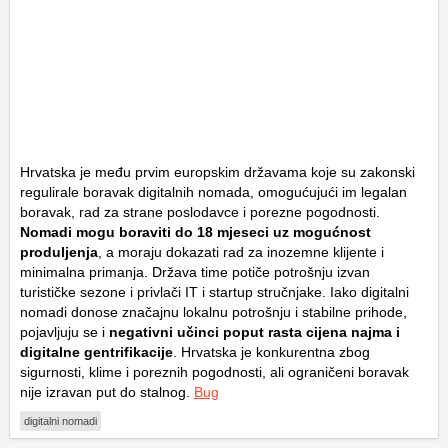
Hrvatska je među prvim europskim državama koje su zakonski
regulirale boravak digitalnih nomada, omogućujući im legalan
boravak, rad za strane poslodavce i porezne pogodnosti.
Nomadi mogu boraviti do 18 mjeseci uz mogućnost
produljenja
, a moraju dokazati rad za inozemne klijente i
minimalna primanja. Država time potiče potrošnju izvan
turističke sezone i privlači IT i startup stručnjake. Iako digitalni
nomadi donose značajnu lokalnu potrošnju i stabilne prihode,
pojavljuju se i
negativni učinci poput rasta cijena najma i
digitalne gentrifikacije
. Hrvatska je konkurentna zbog
sigurnosti, klime i poreznih pogodnosti, ali ograničeni boravak
nije izravan put do stalnog.
Bug
digitalni nomadi