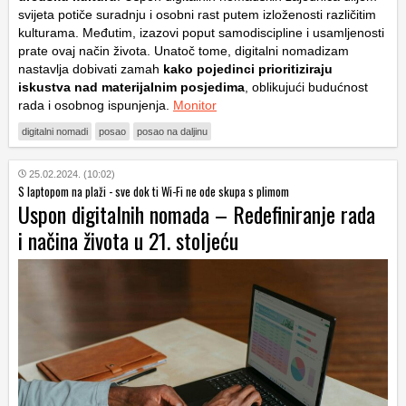
svijeta potiče suradnju i osobni rast putem izloženosti različitim
kulturama. Međutim, izazovi poput samodiscipline i usamljenosti
prate ovaj način života. Unatoč tome, digitalni nomadizam
nastavlja dobivati zamah
kako pojedinci prioritiziraju
iskustva nad materijalnim posjedima
, oblikujući budućnost
rada i osobnog ispunjenja.
Monitor
digitalni nomadi
posao
posao na daljinu
25.02.2024. (10:02)
S laptopom na plaži - sve dok ti Wi-Fi ne ode skupa s plimom
Uspon digitalnih nomada – Redefiniranje rada
i načina života u 21. stoljeću