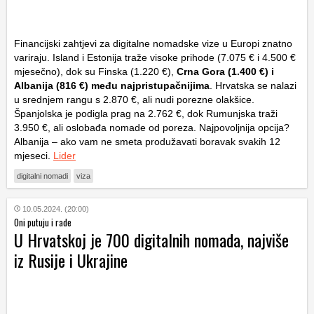
Financijski zahtjevi za digitalne nomadske vize u Europi znatno
variraju. Island i Estonija traže visoke prihode (7.075 € i 4.500 €
mjesečno), dok su Finska (1.220 €),
Crna Gora (1.400 €) i
Albanija (816 €) među najpristupačnijima
. Hrvatska se nalazi
u srednjem rangu s 2.870 €, ali nudi porezne olakšice.
Španjolska je podigla prag na 2.762 €, dok Rumunjska traži
3.950 €, ali oslobađa nomade od poreza. Najpovoljnija opcija?
Albanija – ako vam ne smeta produžavati boravak svakih 12
mjeseci.
Lider
digitalni nomadi
viza
10.05.2024. (20:00)
Oni putuju i rade
U Hrvatskoj je 700 digitalnih nomada, najviše
iz Rusije i Ukrajine