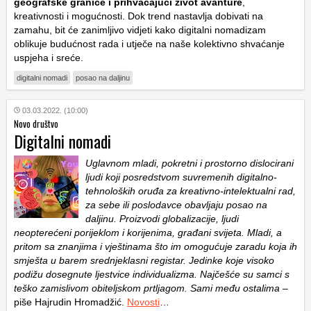
geografske granice i prihvaćajući život avanture
,
kreativnosti i mogućnosti. Dok trend nastavlja dobivati na
zamahu, bit će zanimljivo vidjeti kako digitalni nomadizam
oblikuje budućnost rada i utječe na naše kolektivno shvaćanje
uspjeha i sreće.
digitalni nomadi
posao na daljinu
03.03.2022. (10:00)
Novo društvo
Digitalni nomadi
Uglavnom mladi, pokretni i prostorno dislocirani
ljudi koji posredstvom suvremenih digitalno-
tehnoloških oruđa za kreativno-intelektualni rad,
za sebe ili poslodavce obavljaju posao na
daljinu. Proizvodi globalizacije, ljudi
neopterećeni porijeklom i korijenima, građani svijeta. Mladi, a
pritom sa znanjima i vještinama što im omogućuje zaradu koja ih
smješta u barem srednjeklasni registar. Jedinke koje visoko
podižu dosegnute ljestvice individualizma. Najčešće su samci s
teško zamislivom obiteljskom prtljagom. Sami među ostalima
–
piše Hajrudin Hromadžić.
Novosti
…