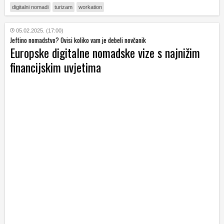
digitalni nomadi
turizam
workation
05.02.2025. (17:00)
Jeftino nomadstvo? Ovisi koliko vam je debeli novčanik
Europske digitalne nomadske vize s najnižim
financijskim uvjetima