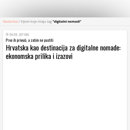
Naslovnica
/
Vijesti koje imaju tag
"digitalni nomadi"
KATEGORIJE
24.03. (07:00)
Prvo ih privući, a zatim ne pustiti
HRVATSKI
Hrvatska kao destinacija za digitalne nomade:
WEB
ekonomska prilika i izazovi