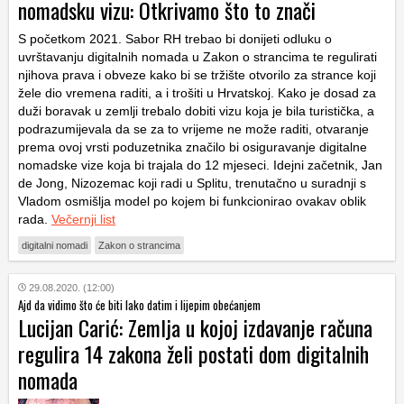
nomadsku vizu: Otkrivamo što to znači
S početkom 2021. Sabor RH trebao bi donijeti odluku o
uvrštavanju digitalnih nomada u Zakon o strancima te regulirati
njihova prava i obveze kako bi se tržište otvorilo za strance koji
žele dio vremena raditi, a i trošiti u Hrvatskoj. Kako je dosad za
duži boravak u zemlji trebalo dobiti vizu koja je bila turistička, a
podrazumijevala da se za to vrijeme ne može raditi, otvaranje
prema ovoj vrsti poduzetnika značilo bi osiguravanje digitalne
nomadske vize koja bi trajala do 12 mjeseci. Idejni začetnik, Jan
de Jong, Nizozemac koji radi u Splitu, trenutačno u suradnji s
Vladom osmišlja model po kojem bi funkcionirao ovakav oblik
rada.
Večernji list
digitalni nomadi
Zakon o strancima
29.08.2020. (12:00)
Ajd da vidimo što će biti lako datim i lijepim obećanjem
Lucijan Carić: Zemlja u kojoj izdavanje računa
regulira 14 zakona želi postati dom digitalnih
nomada