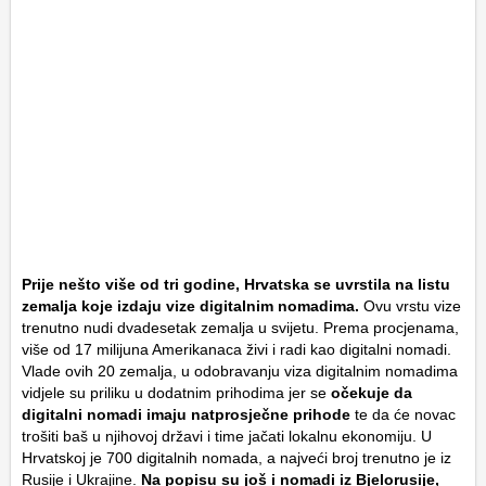
Prije nešto više od tri godine, Hrvatska se uvrstila na listu
zemalja koje izdaju vize digitalnim nomadima.
Ovu vrstu vize
trenutno nudi dvadesetak zemalja u svijetu. Prema procjenama,
više od 17 milijuna Amerikanaca živi i radi kao digitalni nomadi.
Vlade ovih 20 zemalja, u odobravanju viza digitalnim nomadima
vidjele su priliku u dodatnim prihodima jer se
očekuje da
digitalni nomadi imaju natprosječne prihode
te da će novac
trošiti baš u njihovoj državi i time jačati lokalnu ekonomiju. U
Hrvatskoj je 700 digitalnih nomada, a najveći broj trenutno je iz
Rusije i Ukrajine.
Na popisu su još i nomadi iz Bjelorusije,