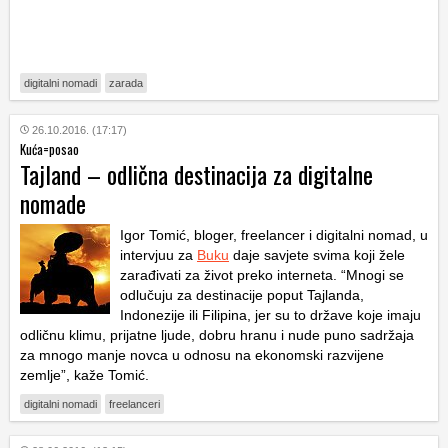
digitalni nomadi
zarada
26.10.2016. (17:17)
Kuća=posao
Tajland – odlična destinacija za digitalne
nomade
Igor Tomić, bloger, freelancer i digitalni nomad, u
intervjuu za
Buku
daje savjete svima koji žele
zarađivati za život preko interneta. “Mnogi se
odlučuju za destinacije poput Tajlanda,
Indonezije ili Filipina, jer su to države koje imaju
odličnu klimu, prijatne ljude, dobru hranu i nude puno sadržaja
za mnogo manje novca u odnosu na ekonomski razvijene
zemlje”, kaže Tomić.
digitalni nomadi
freelanceri