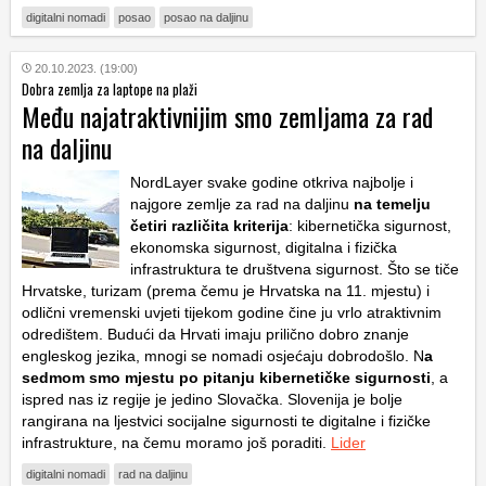
digitalni nomadi
posao
posao na daljinu
20.10.2023. (19:00)
Dobra zemlja za laptope na plaži
Među najatraktivnijim smo zemljama za rad
na daljinu
NordLayer svake godine otkriva najbolje i
najgore zemlje za rad na daljinu
na temelju
četiri različita kriterija
: kibernetička sigurnost,
ekonomska sigurnost, digitalna i fizička
infrastruktura te društvena sigurnost. Što se tiče
Hrvatske, turizam (prema čemu je Hrvatska na 11. mjestu) i
odlični vremenski uvjeti tijekom godine čine ju vrlo atraktivnim
odredištem. Budući da Hrvati imaju prilično dobro znanje
engleskog jezika, mnogi se nomadi osjećaju dobrodošlo. N
a
sedmom smo mjestu po pitanju kibernetičke sigurnosti
, a
ispred nas iz regije je jedino Slovačka. Slovenija je bolje
rangirana na ljestvici socijalne sigurnosti te digitalne i fizičke
infrastrukture, na čemu moramo još poraditi.
Lider
digitalni nomadi
rad na daljinu