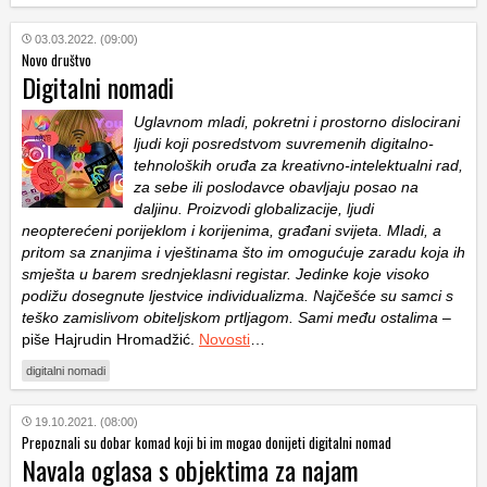
03.03.2022. (09:00)
Novo društvo
Digitalni nomadi
Uglavnom mladi, pokretni i prostorno dislocirani
ljudi koji posredstvom suvremenih digitalno-
tehnoloških oruđa za kreativno-intelektualni rad,
za sebe ili poslodavce obavljaju posao na
daljinu. Proizvodi globalizacije, ljudi
neopterećeni porijeklom i korijenima, građani svijeta. Mladi, a
pritom sa znanjima i vještinama što im omogućuje zaradu koja ih
smješta u barem srednjeklasni registar. Jedinke koje visoko
podižu dosegnute ljestvice individualizma. Najčešće su samci s
teško zamislivom obiteljskom prtljagom. Sami među ostalima
–
piše Hajrudin Hromadžić.
Novosti
…
digitalni nomadi
19.10.2021. (08:00)
Prepoznali su dobar komad koji bi im mogao donijeti digitalni nomad
Navala oglasa s objektima za najam