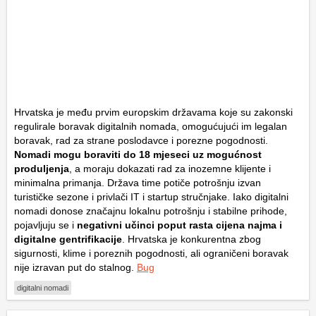
Hrvatska je među prvim europskim državama koje su zakonski
regulirale boravak digitalnih nomada, omogućujući im legalan
boravak, rad za strane poslodavce i porezne pogodnosti.
Nomadi mogu boraviti do 18 mjeseci uz mogućnost
produljenja
, a moraju dokazati rad za inozemne klijente i
minimalna primanja. Država time potiče potrošnju izvan
turističke sezone i privlači IT i startup stručnjake. Iako digitalni
nomadi donose značajnu lokalnu potrošnju i stabilne prihode,
pojavljuju se i
negativni učinci poput rasta cijena najma i
digitalne gentrifikacije
. Hrvatska je konkurentna zbog
sigurnosti, klime i poreznih pogodnosti, ali ograničeni boravak
nije izravan put do stalnog.
Bug
digitalni nomadi