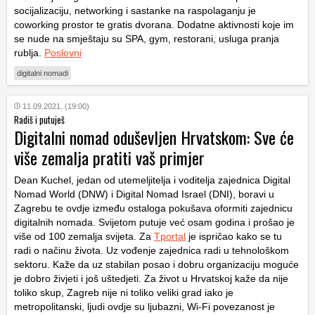
socijalizaciju, networking i sastanke na raspolaganju je
coworking prostor te gratis dvorana. Dodatne aktivnosti koje im
se nude na smještaju su SPA, gym, restorani, usluga pranja
rublja.
Poslovni
digitalni nomadi
11.09.2021. (19:00)
Radiš i putuješ
Digitalni nomad oduševljen Hrvatskom: Sve će
više zemalja pratiti vaš primjer
Dean Kuchel, jedan od utemeljitelja i voditelja zajednica Digital
Nomad World (DNW) i Digital Nomad Israel (DNI), boravi u
Zagrebu te ovdje između ostaloga pokušava oformiti zajednicu
digitalnih nomada. Svijetom putuje već osam godina i prošao je
više od 100 zemalja svijeta. Za
Tportal
je ispričao kako se tu
radi o načinu života. Uz vođenje zajednica radi u tehnološkom
sektoru. Kaže da uz stabilan posao i dobru organizaciju moguće
je dobro živjeti i još uštedjeti. Za život u Hrvatskoj kaže da nije
toliko skup, Zagreb nije ni toliko veliki grad iako je
metropolitanski, ljudi ovdje su ljubazni, Wi-Fi povezanost je