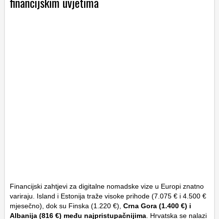
financijskim uvjetima
Financijski zahtjevi za digitalne nomadske vize u Europi znatno
variraju. Island i Estonija traže visoke prihode (7.075 € i 4.500 €
mjesečno), dok su Finska (1.220 €),
Crna Gora (1.400 €) i
Albanija (816 €) među najpristupačnijima
. Hrvatska se nalazi