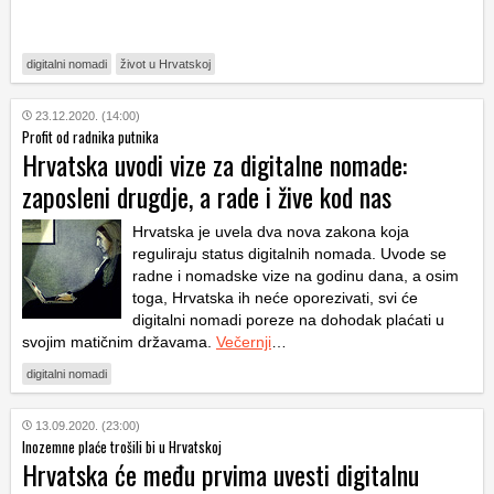
digitalni nomadi
život u Hrvatskoj
23.12.2020. (14:00)
Profit od radnika putnika
Hrvatska uvodi vize za digitalne nomade:
zaposleni drugdje, a rade i žive kod nas
Hrvatska je uvela dva nova zakona koja
reguliraju status digitalnih nomada. Uvode se
radne i nomadske vize na godinu dana, a osim
toga, Hrvatska ih neće oporezivati, svi će
digitalni nomadi poreze na dohodak plaćati u
svojim matičnim državama.
Večernji
…
digitalni nomadi
13.09.2020. (23:00)
Inozemne plaće trošili bi u Hrvatskoj
Hrvatska će među prvima uvesti digitalnu