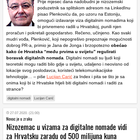
Prije mjesec dana nadobudni je nizozemski
poduzetnik sa splitskom adresom na LinkedInu
pisao Plenkoviću da, po uzoru na Estoniju,
omogući izdavanje viza digitalnim nomadima koji
bi privremeno radili u Hrvatskoj, punili njen
proračun i pokretali gospodarstvo. Rečeno, učinjeno. Kao svaki
mudri vođa, Plenković, koji nepogrešivo prepoznaje mogućnosti
dobrog PR-a, primio je Jana de Jonga i brzopotezno
obećao
kako će Hrvatska “među prvima u svijetu” regulirati
boravak digitalnih nomada
. Digitalni nomadi su ljudi koji
teoretski mogu raditi bilo gdje u svijetu, udaljeno i neovisno od
lokacije svog poslodavca, koristeći telekomunikacijske
tehnologije… – piše
Lucijan Carić
za Index i pita se što je sa
onima koji bi iz Hrvatske htjeli biti digitalni nomadi i raditi za
strance?
digitalni nomadi
Lucijan Carić
27.07.2020. (21:00)
Novac je u zraku
Nizozemac u vizama za digitalne nomade vidi
za Hrvatsku zaradu od 500 milijuna kuna