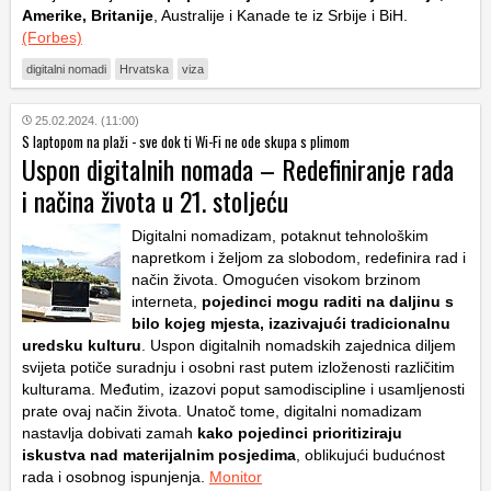
Amerike, Britanije
, Australije i Kanade te iz Srbije i BiH.
(Forbes)
digitalni nomadi
Hrvatska
viza
25.02.2024. (11:00)
S laptopom na plaži - sve dok ti Wi-Fi ne ode skupa s plimom
Uspon digitalnih nomada – Redefiniranje rada
i načina života u 21. stoljeću
Digitalni nomadizam, potaknut tehnološkim
napretkom i željom za slobodom, redefinira rad i
način života. Omogućen visokom brzinom
interneta,
pojedinci mogu raditi na daljinu s
bilo kojeg mjesta, izazivajući tradicionalnu
uredsku kulturu
. Uspon digitalnih nomadskih zajednica diljem
svijeta potiče suradnju i osobni rast putem izloženosti različitim
kulturama. Međutim, izazovi poput samodiscipline i usamljenosti
prate ovaj način života. Unatoč tome, digitalni nomadizam
nastavlja dobivati zamah
kako pojedinci prioritiziraju
iskustva nad materijalnim posjedima
, oblikujući budućnost
rada i osobnog ispunjenja.
Monitor