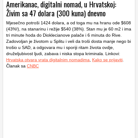
Amerikanac, digitalni nomad, u Hrvatskoj:
Živim sa 47 dolara (300 kuna) dnevno
Mjesečno potroši 1424 dolara, a od toga mu na hranu ode $608
(43%!), na stanarinu i režije $540 (38%). Stan mu je 60 m2 i ima
tri minute hoda do Dioklecianove palače i 6 minuta do Rive.
Zadovoljan je životom u Splitu i veli da troši dosta manje nego bi
trošio u SAD, a odgovara mu i sporiji ritam života ovdje,
druželjubivost ljudi, zabava i niska stopa kriminala. Linkovi:
Hrvatska otvara vrata digitalnim nomadima
,
Kako se prijaviti
.
Članak sa
CNBC