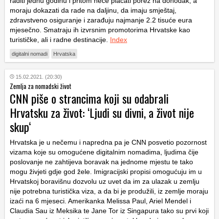
raditi jednu godinu i pritom neće plaćati porez na dohodak, a
moraju dokazati da rade na daljinu, da imaju smještaj,
zdravstveno osiguranje i zarađuju najmanje 2.2 tisuće eura
mjesečno. Smatraju ih izvrsnim promotorima Hrvatske kao
turističke, ali i radne destinacije.
Index
digitalni nomadi
Hrvatska
15.02.2021. (20:30)
Zemlja za nomadski život
CNN piše o strancima koji su odabrali
Hrvatsku za život: ‘Ljudi su divni, a život nije
skup‘
Hrvatska je u nečemu i napredna pa je CNN posvetio pozornost
vizama koje su omogućene digitalnim nomadima, ljudima čije
poslovanje ne zahtijeva boravak na jednome mjestu te tako
mogu živjeti gdje god žele. Imigracijski propisi omogućuju im u
Hrvatskoj boravišnu dozvolu uz uvet da im za ulazak u zemlju
nije potrebna turistička viza, a da bi je produžili, iz zemlje moraju
izaći na 6 mjeseci. Amerikanka Melissa Paul, Ariel Mendel i
Claudia Sau iz Meksika te Jane Tor iz Singapura tako su prvi koji