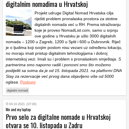
digitalnim nomadima u Hrvatskoj
Projekt udruge Digital Nomad Hrvatska cilja
riješiti problem pronalaska prostora za stotine
digitalnih nomada već u RH. Prema istraživanju
koje je proveo NomadList.com, samo u srpnju
ove godine u Hrvatsku je ušlo 3000 digitalnih
nomada – 1200 u Zagreb, 1200 u Split i 600 u Dubrovnik. Riječ
je o ljudima koji svojim poslom nisu vezani uz određenu lokaciju,
no moraju imati pristup digitalnim tehnologijama i dobroj
internetskoj vezi. Imali su i problem s pronalaskom smještaja.
S
partnerima smo naporno radili i ponosni smo što možemo
podijeliti sa svima da je od 15. listopada 2021. na platformi DNA
Stay za rezervacije već prvog dana objavljeno više od 5000
oglasa.
Poslovni
digitalni nomadi
04.10.2021. (07:00)
Me and my laptop
Prvo selo za digitalne nomade u Hrvatskoj
otvara se 10. listopada u Zadru