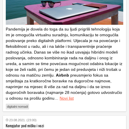
Pandemija je dovela do toga da su ljudi prigrlili tehnologiju koja
im je omogućila virtualnu suradnju, komunikaciju te omogućila
poslovanje preko digitalnih platformi. Utjecala je na povećanje i
fleksibilnost u radu, ali i na lakše i transparentnije praćenje
radnog učinka. Danas se više no ikad usvajaju hibridni modeli
poslovanja, odnosno kombiniranje rada na daljinu i onog iz
ureda, a samim se time povećava mogućnost odabira lokacije iz
koje se želi raditi, pri čemu je jedan od preduvjeta i niži trošak u
odnosu na matičnu zemlju.
Airbnb
preusmjerio fokus sa
smještaja za kratkoročne boravke na dugoročne najmove,
naprimjer na mjesec ili više za rad na daljinu i da se iznos
dugoročnih boravaka (najmanje 28 noćenja) gotovo udvostručio
u odnosu na prošlu godinu…
Novi list
digitalni nomadi
23.08.2021. (23:00)
Kompjutor pod mišku i vozi