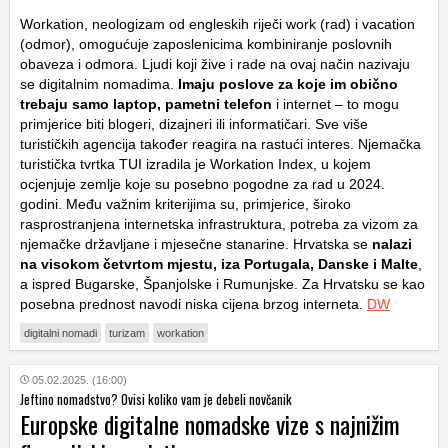
Workation, neologizam od engleskih riječi work (rad) i vacation
(odmor), omogućuje zaposlenicima kombiniranje poslovnih
obaveza i odmora. Ljudi koji žive i rade na ovaj način nazivaju
se digitalnim nomadima.
Imaju poslove za koje im obično
trebaju samo laptop, pametni telefon
i internet – to mogu
primjerice biti blogeri, dizajneri ili informatičari. Sve više
turističkih agencija također reagira na rastući interes. Njemačka
turistička tvrtka TUI izradila je Workation Index, u kojem
ocjenjuje zemlje koje su posebno pogodne za rad u 2024.
godini. Među važnim kriterijima su, primjerice, široko
rasprostranjena internetska infrastruktura, potreba za vizom za
njemačke državljane i mjesečne stanarine. Hrvatska se
nalazi
na visokom četvrtom mjestu, iza Portugala, Danske i Malte
,
a ispred Bugarske, Španjolske i Rumunjske. Za Hrvatsku se kao
posebna prednost navodi niska cijena brzog interneta.
DW
digitalni nomadi
turizam
workation
05.02.2025. (16:00)
Jeftino nomadstvo? Ovisi koliko vam je debeli novčanik
Europske digitalne nomadske vize s najnižim