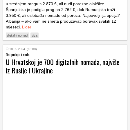
u srednjem rangu s 2.870 €, ali nudi porezne olakšice.
Španjolska je podigla prag na 2.762 €, dok Rumunjska traži
3.950 €, ali oslobađa nomade od poreza. Najpovoljnija opcija?
Albanija – ako vam ne smeta produžavati boravak svakih 12
mjeseci.
Lider
digitalni nomadi
viza
10.05.2024. (18:00)
Oni putuju i rade
U Hrvatskoj je 700 digitalnih nomada, najviše
iz Rusije i Ukrajine