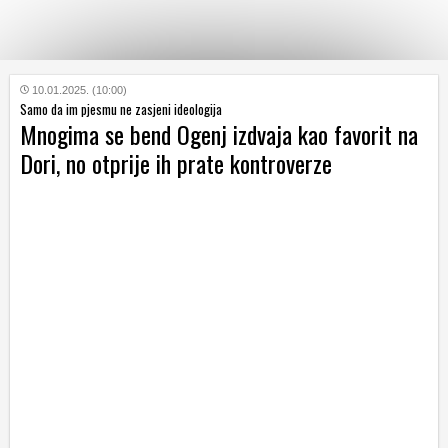
KATEGORIJE
10.01.2025. (10:00)
Samo da im pjesmu ne zasjeni ideologija
Mnogima se bend Ogenj izdvaja kao favorit na
HRVATSKI
Dori, no otprije ih prate kontroverze
WEB