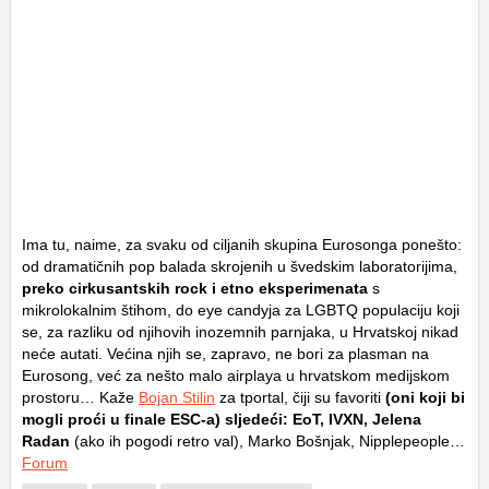
Ima tu, naime, za svaku od ciljanih skupina Eurosonga ponešto:
od dramatičnih pop balada skrojenih u švedskim laboratorijima,
preko cirkusantskih rock i etno eksperimenata
s
mikrolokalnim štihom, do eye candyja za LGBTQ populaciju koji
se, za razliku od njihovih inozemnih parnjaka, u Hrvatskoj nikad
neće autati. Većina njih se, zapravo, ne bori za plasman na
Eurosong, već za nešto malo airplaya u hrvatskom medijskom
prostoru… Kaže
Bojan Stilin
za tportal, čiji su favoriti
(oni koji bi
mogli proći u finale ESC-a) sljedeći: EoT, IVXN, Jelena
Radan
(ako ih pogodi retro val), Marko Bošnjak, Nipplepeople…
Forum