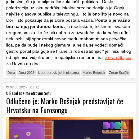
jedinstvo, što je omiljena floskula loših političara. Dakle,
polarizacija uz jaku podršku lokalne sredine donijela je Ognju
najviše glasova publike u televotingu. I to je ono što je novo na
Dori i što pokazuje da je Dora postala važna.
Postalo je važno
biti na njoj jer donosi korist
, u medijskom, tržišnom i svakom
drugom smislu. To će biti dobro i za izvođače, da konačno uđe i
neki ozbiljniji sponzorski novac među mahom mlada pjevačka
lica, pa da bude i nekog glamura, a ne da se vodeći domaći
gastro portal pita gdje se hrane „siroti estradnjaci“ jer nisu nikog
od njih nisu vidjeli u boljim opatijskim restoranima.
Zoran Stajčić
za Ravno do dna
Dora
Dora 2025
izbor eurovizijskih pjesama
Marko Bošnjak
Zoran Stajčić
02.03.2025. (23:50)
U Basel nosimo otrovnu tortu!
Odlučeno je: Marko Bošnjak predstavljat će
Hrvatsku na Eurosongu