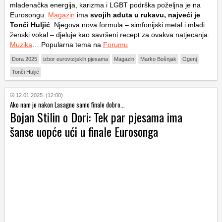
mladenačka energija, karizma i LGBT podrška poželjna je na
Eurosongu.
Magazin
ima
svojih aduta u rukavu, najveći je
Tonči Huljić
. Njegova nova formula – simfonijski metal i mladi
ženski vokal – djeluje kao savršeni recept za ovakva natjecanja.
Muzika
… Popularna tema na
Forumu
Dora 2025
izbor eurovizijskih pjesama
Magazin
Marko Bošnjak
Ogenj
Tonči Huljić
12.01.2025. (12:00)
Ako nam je nakon Lasagne samo finale dobro...
Bojan Stilin o Dori: Tek par pjesama ima
šanse uopće ući u finale Eurosonga