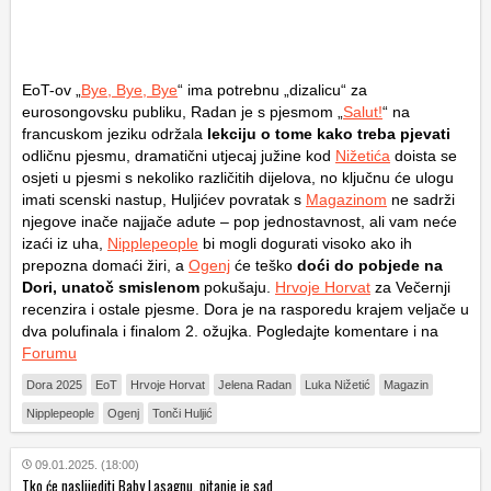
EoT-ov „
Bye, Bye, Bye
“ ima potrebnu „dizalicu“ za
eurosongovsku publiku, Radan je s pjesmom „
Salut!
“ na
francuskom jeziku održala
lekciju o tome kako treba pjevati
odličnu pjesmu, dramatični utjecaj južine kod
Nižetića
doista se
osjeti u pjesmi s nekoliko različitih dijelova, no ključnu će ulogu
imati scenski nastup, Huljićev povratak s
Magazinom
ne sadrži
njegove inače najjače adute – pop jednostavnost, ali vam neće
izaći iz uha,
Nipplepeople
bi mogli dogurati visoko ako ih
prepozna domaći žiri, a
Ogenj
će teško
doći do pobjede na
Dori, unatoč smislenom
pokušaju.
Hrvoje Horvat
za Večernji
recenzira i ostale pjesme. Dora je na rasporedu krajem veljače u
dva polufinala i finalom 2. ožujka. Pogledajte komentare i na
Forumu
Dora 2025
EoT
Hrvoje Horvat
Jelena Radan
Luka Nižetić
Magazin
Nipplepeople
Ogenj
Tonči Huljić
09.01.2025. (18:00)
Tko će naslijediti Baby Lasagnu, pitanje je sad