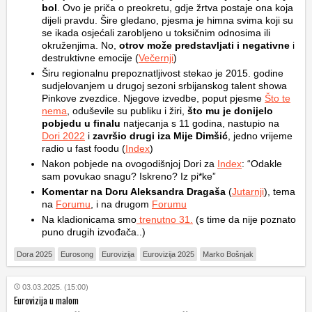
bol
. Ovo je priča o preokretu, gdje žrtva postaje ona koja
dijeli pravdu. Šire gledano, pjesma je himna svima koji su
se ikada osjećali zarobljeno u toksičnim odnosima ili
okruženjima. No,
otrov može predstavljati i negativne
i
destruktivne emocije (
Večernji
)
Širu regionalnu prepoznatljivost stekao je 2015. godine
sudjelovanjem u drugoj sezoni srbijanskog talent showa
Pinkove zvezdice. Njegove izvedbe, poput pjesme
Što te
nema
, oduševile su publiku i žiri,
što mu je donijelo
pobjedu u finalu
natjecanja s 11 godina, nastupio na
Dori 2022
i
završio drugi iza Mije Dimšić
, jedno vrijeme
radio u fast foodu (
Index
)
Nakon pobjede na ovogodišnjoj Dori za
Index
: “Odakle
sam povukao snagu? Iskreno? Iz pi*ke”
Komentar na Doru Aleksandra Dragaša
(
Jutarnji
), tema
na
Forumu
, i na drugom
Forumu
Na kladionicama smo
trenutno 31.
(s time da nije poznato
puno drugih izvođača..)
Dora 2025
Eurosong
Eurovizija
Eurovizija 2025
Marko Bošnjak
03.03.2025. (15:00)
Eurovizija u malom