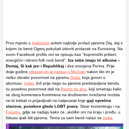
Prvo mjesto u
Indexovoj
anketi najbolje prolazi pjesma Daj, daj s
kojom će bend Ogenj pokušati izboriti prolazak na Eurosong. Na
svom Facebook profilu oni se opisuju kao “koprivnički pršteći,
energični i iskreni folk rock bend”.
Iza sebe imaju tri albuma –
Domaj, Si kak jen i Republikaj
i dva osvojena Porina. Prije
dvije godine
otkazan im je nastup u Močvari
nakon što im je
netko obratio pozornost na pjesmu
Duša
, koja govori o
abortusu.
Index
Još prije nego su pjesme predstavljene bendu
su posebnu pozornost dali na
Ravno do dna
, koji smatraju kako
se zbog komentara frontmena na društvenim mrežama možda
ne bi trebali ni prijavljivati na natjecanje koje
gaji oprečne
stavove, posebno glede LGBT prava
. Stvar komentiraju i na
Forumu
, gdje se nadaju kako će, ukoliko oni na kraju i prođu, u
fokusu ipak biti pjesma. Tema za sam bend nalazi se
ovdje
.