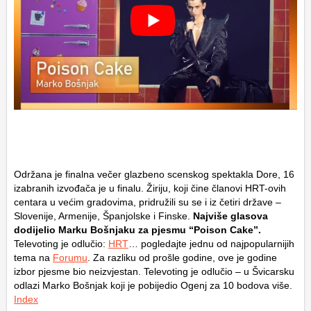
Održana je finalna večer glazbeno scenskog spektakla Dore, 16
izabranih izvođača je u finalu. Žiriju, koji čine članovi HRT-ovih
centara u većim gradovima, pridružili su se i iz četiri države –
Slovenije, Armenije, Španjolske i Finske.
Najviše glasova
dodijelio Marku Bošnjaku za pjesmu “Poison Cake”.
Televoting je odlučio:
HRT
… pogledajte jednu od najpopularnijih
tema na
Forumu
. Za razliku od prošle godine, ove je godine
izbor pjesme bio neizvjestan. Televoting je odlučio – u Švicarsku
odlazi Marko Bošnjak koji je pobijedio Ogenj za 10 bodova više.
Index