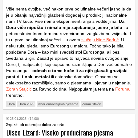
Više nema dvojbe, već nakon prve polufinalne večeri jasno je da
je u pitanju najvažniji glazbeni događaj u produkciji nacionalne
nam TV kuće. Više nema eksperimentiranja s voditeljima.
Da
Dora više nipošto i nimalo nije zajebancija jasno je bilo
i u
petnaestminutnom terminu rezerviranom za glazbenu zvijezdu. I
tu u prvoj polufinalnoj večeri – u ovom
slučaju Nine Badrić
. U
neku ruku gledali smo Eurosong u malom. Točno tako je bila
posložena Dora – kao mini švedski stol Eurosonga, ali bez
Šveđana u igri. Zasad je upravo to najveća novina ovogodišnje
Dore, tj, natjecatelji koji uopće ne razmišljaju o Dori već odmah o
Eurosongu –
odmah o tome hoće li za njih glasati gruzijski
pastiri, finski metalci
ili estonske domaćice. O svemu se
dalekosežno razmišljalo, samo o pjesmama i pjevanju najmanje.
Zoran Stajčić
za Ravno do dna. Najpopularnija tema na
Forumu
trenutno.
Dora
Dora 2025
izbor eurovizijskih pjesama
Zoran Stajčić
25.01.2025. (14:00)
Svjetski, ali nedovoljno dobro za naše
Disco Lizard: Visoko producirana pjesma