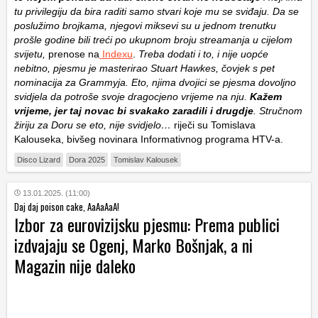
tu privilegiju da bira raditi samo stvari koje mu se sviđaju. Da se
poslužimo brojkama, njegovi miksevi su u jednom trenutku
prošle godine bili treći po ukupnom broju streamanja u cijelom
svijetu,
prenose na
Indexu
.
Treba dodati i to, i nije uopće
nebitno, pjesmu je masterirao Stuart Hawkes, čovjek s pet
nominacija za Grammyja. Eto, njima dvojici se pjesma dovoljno
svidjela da potroše svoje dragocjeno vrijeme na nju.
Kažem
vrijeme, jer taj novac bi svakako zaradili i drugdje
. Stručnom
žiriju za Doru se eto, nije svidjelo…
riječi su Tomislava
Kalouseka, bivšeg novinara Informativnog programa HTV-a.
Disco Lizard
Dora 2025
Tomislav Kalousek
13.01.2025. (11:00)
Daj daj poison cake, AaAaAaA!
Izbor za eurovizijsku pjesmu: Prema publici
izdvajaju se Ogenj, Marko Bošnjak, a ni
Magazin nije daleko