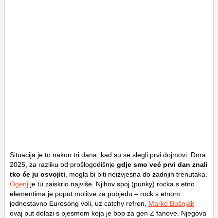
Situacija je to nakon tri dana, kad su se slegli prvi dojmovi. Dora
2025, za razliku od prošlogodišnje
gdje smo već prvi dan znali
tko će ju osvojiti
, mogla bi biti neizvjesna do zadnjih trenutaka.
Ogenj
je tu zaiskrio najviše. Njihov spoj (punky) rocka s etno
elementima je poput molitve za pobjedu – rock s etnom
jednostavno Eurosong voli, uz catchy refren.
Marko Bošnjak
ovaj put dolazi s pjesmom koja je bop za gen Z fanove. Njegova