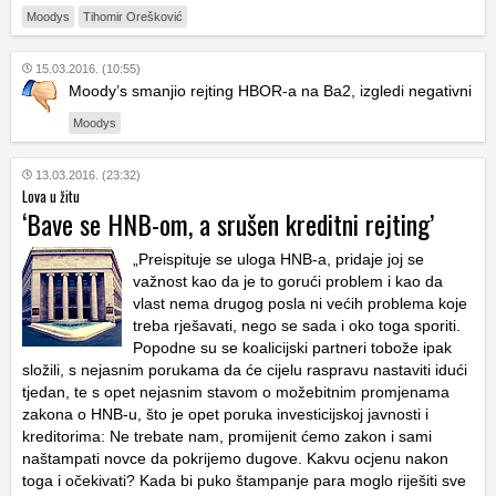
Moodys
Tihomir Orešković
15.03.2016. (10:55)
Moody’s smanjio rejting HBOR-a na Ba2, izgledi negativni
Moodys
13.03.2016. (23:32)
Lova u žitu
‘Bave se HNB-om, a srušen kreditni rejting’
„Preispituje se uloga HNB-a, pridaje joj se
važnost kao da je to gorući problem i kao da
vlast nema drugog posla ni većih problema koje
treba rješavati, nego se sada i oko toga sporiti.
Popodne su se koalicijski partneri tobože ipak
složili, s nejasnim porukama da će cijelu raspravu nastaviti idući
tjedan, te s opet nejasnim stavom o možebitnim promjenama
zakona o HNB-u, što je opet poruka investicijskoj javnosti i
kreditorima: Ne trebate nam, promijenit ćemo zakon i sami
naštampati novce da pokrijemo dugove. Kakvu ocjenu nakon
toga i očekivati? Kada bi puko štampanje para moglo riješiti sve