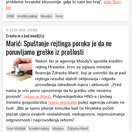
probleme hrvatske ekonomije, gdje bi nam bio kraj“,
piše Novi
list
.
HNB
kreditni rejting
Moodys
most
12.03.2016. (20:50)
Croatia in a bad mood(y's)
Marić: Spuštanje rejtinga poruka je da ne
ponavljamo greške iz prošlosti
Nakon što je agencija Moody’s spustila kreditni
rejting Hrvatske, brzo se oglasio ministar
financija Zdravko Marić, koji je ustvrdio da je pad
rejtinga rezultat stalnih oklijevanja i odgoda
provođenja određenih mjera i aktivnosti. „Pred
nama je vrlo jasno upozorenje da tu grešku više nećemo
ponoviti“,
rekao je Marić
. Potpredsjednika HNS-a i bivšeg
ministra gospodarstva
Ivana Vrdoljaka
potez agencije nimalo ne
čudi: „Bilo je samo pitanje trenutka kad će Hrvatska početi
plaćati cijenu ovakvih nestabilnosti, nedogovora, nepreuzimanja
odgovornosti i neprovođenja reformi“.
Ivan Vrdoljak
kreditni rejting
Moodys
Zdravko Marić