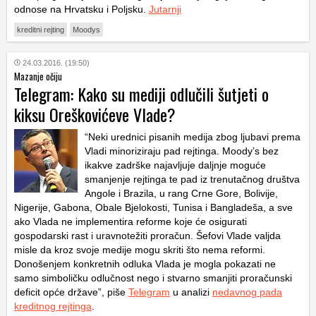
odnose na Hrvatsku i Poljsku.
Jutarnji
kreditni rejting
Moodys
24.03.2016. (19:50)
Mazanje očiju
Telegram: Kako su mediji odlučili šutjeti o
kiksu Oreškovićeve Vlade?
“Neki urednici pisanih medija zbog ljubavi prema
Vladi minoriziraju pad rejtinga. Moody’s bez
ikakve zadrške najavljuje daljnje moguće
smanjenje rejtinga te pad iz trenutačnog društva
Angole i Brazila, u rang Crne Gore, Bolivije,
Nigerije, Gabona, Obale Bjelokosti, Tunisa i Bangladeša, a sve
ako Vlada ne implementira reforme koje će osigurati
gospodarski rast i uravnotežiti proračun. Šefovi Vlade valjda
misle da kroz svoje medije mogu skriti što nema reformi.
Donošenjem konkretnih odluka Vlada je mogla pokazati ne
samo simboličku odlučnost nego i stvarno smanjiti proračunski
deficit opće države”, piše
Telegram
u analizi
nedavnog pada
kreditnog rejtinga
.