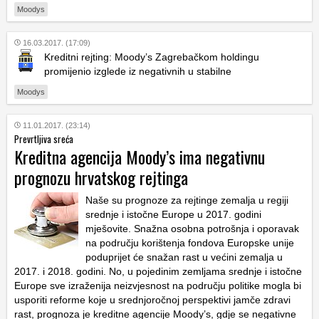
Moodys
16.03.2017. (17:09)
Kreditni rejting: Moody’s Zagrebačkom holdingu
promijenio izglede iz negativnih u stabilne
Moodys
11.01.2017. (23:14)
Prevrtljiva sreća
Kreditna agencija Moody’s ima negativnu
prognozu hrvatskog rejtinga
Naše su prognoze za rejtinge zemalja u regiji
srednje i istočne Europe u 2017. godini
mješovite. Snažna osobna potrošnja i oporavak
na području korištenja fondova Europske unije
poduprijet će snažan rast u većini zemalja u
2017. i 2018. godini. No, u pojedinim zemljama srednje i istočne
Europe sve izraženija neizvjesnost na području politike mogla bi
usporiti reforme koje u srednjoročnoj perspektivi jamče zdravi
rast, prognoza je kreditne agencije Moody’s, gdje se negativne