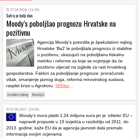
27.04.2019. (11:30)
Sutra je bolji dan
Moody’s poboljšao prognozu Hrvatske na
pozitivnu
Agencija Moody’s potvrdila je špekulativni rejting
Hrvatske ‘Ba2’ te poboljšala prognozu iz stabilne
u pozitivnu, ukazujući na poboljšanu fiskalnu
metriku i reforme za koje se ocjenjuje da će
pozitivno utjecati na izglede za rast hrvatskog
gospodarstva. Faktori za poboljšanje prognoze: proračunski
višak, smanjenje javnog duga, reforma mirovinskog sustava,
rasplet krize u Agrokoru.
SEEbiz
…
kreditni rejting
Moodys
01.06.2017. (14:56)
Moody’s mora platiti 1,24 milijuna eura jer je ‘oštetio’ EU –
napravili propuste u 19 izvješća u razdoblju od 2011. do
2013. godine; kaže EU da je agencija javnosti dala premalo
informacija svojim ocjenama