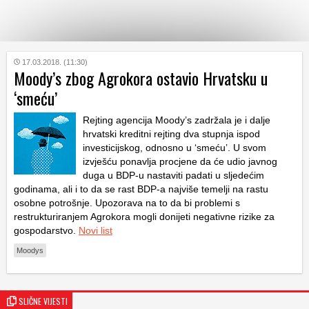
KATEGORIJE
17.03.2018. (11:30)
Moody’s zbog Agrokora ostavio Hrvatsku u
‘smeću’
HRVATSKI
WEB
Rejting agencija Moody’s zadržala je i dalje
hrvatski kreditni rejting dva stupnja ispod
investicijskog, odnosno u ‘smeću’. U svom
izvješću ponavlja procjene da će udio javnog
duga u BDP-u nastaviti padati u sljedećim
godinama, ali i to da se rast BDP-a najviše temelji na rastu
osobne potrošnje. Upozorava na to da bi problemi s
restrukturiranjem Agrokora mogli donijeti negativne rizike za
gospodarstvo.
Novi list
Moodys
SLIČNE VIJESTI