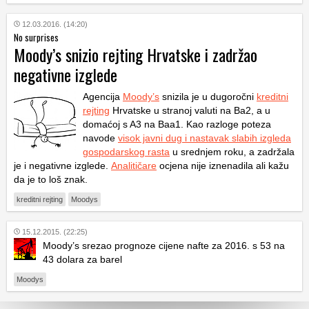
12.03.2016. (14:20)
No surprises
Moody’s snizio rejting Hrvatske i zadržao
negativne izglede
Agencija
Moody’s
snizila je u dugoročni
kreditni
rejting
Hrvatske u stranoj valuti na Ba2, a u
domaćoj s A3 na Baa1. Kao razloge poteza
navode
visok javni dug i nastavak slabih izgleda
gospodarskog rasta
u srednjem roku, a zadržala
je i negativne izglede.
Analitičare
ocjena nije iznenadila ali kažu
da je to loš znak.
kreditni rejting
Moodys
15.12.2015. (22:25)
Moody’s srezao prognoze cijene nafte za 2016. s 53 na
43 dolara za barel
Moodys