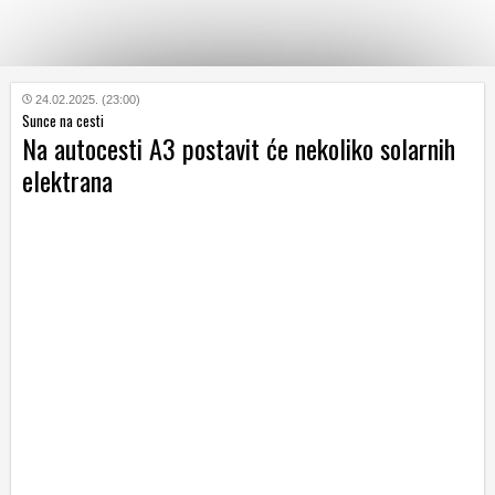
KATEGORIJE
24.02.2025. (23:00)
Sunce na cesti
Na autocesti A3 postavit će nekoliko solarnih
HRVATSKI
elektrana
WEB