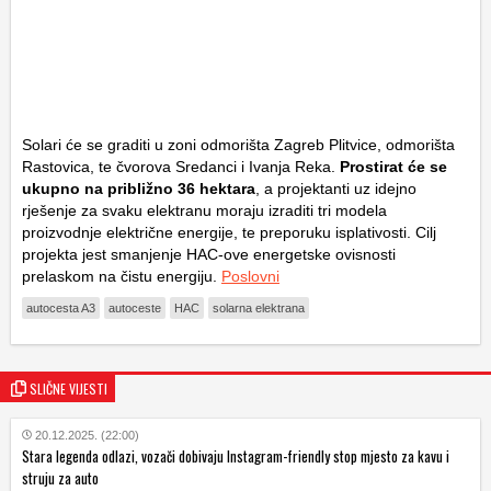
Solari će se graditi u zoni odmorišta Zagreb Plitvice, odmorišta
Rastovica, te čvorova Sredanci i Ivanja Reka.
Prostirat će se
ukupno na približno 36 hektara
, a projektanti uz idejno
rješenje za svaku elektranu moraju izraditi tri modela
proizvodnje električne energije, te preporuku isplativosti. Cilj
projekta jest smanjenje HAC-ove energetske ovisnosti
prelaskom na čistu energiju.
Poslovni
autocesta A3
autoceste
HAC
solarna elektrana
SLIČNE VIJESTI
20.12.2025. (22:00)
Stara legenda odlazi, vozači dobivaju Instagram-friendly stop mjesto za kavu i
struju za auto