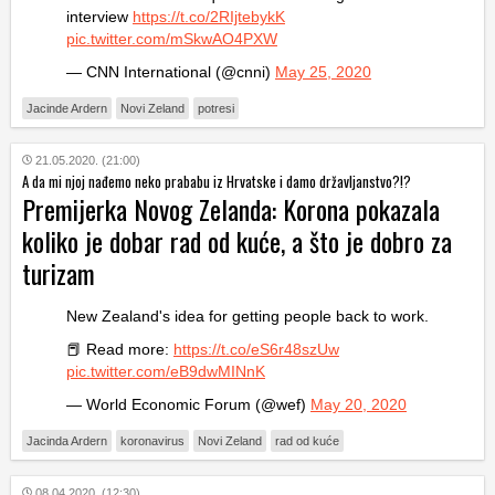
interview
https://t.co/2RIjtebykK
pic.twitter.com/mSkwAO4PXW
— CNN International (@cnni)
May 25, 2020
Jacinde Ardern
Novi Zeland
potresi
21.05.2020. (21:00)
A da mi njoj nađemo neko prababu iz Hrvatske i damo državljanstvo?!?
Premijerka Novog Zelanda: Korona pokazala
koliko je dobar rad od kuće, a što je dobro za
turizam
New Zealand's idea for getting people back to work.
📕 Read more:
https://t.co/eS6r48szUw
pic.twitter.com/eB9dwMINnK
— World Economic Forum (@wef)
May 20, 2020
Jacinda Ardern
koronavirus
Novi Zeland
rad od kuće
08.04.2020. (12:30)