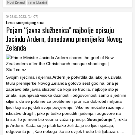
Novi Zeland
rat u Ukrajini
28.01.2023. (14:07)
Lavica suosjećajnog srca
Pojam “javna službenica” najbolje opisuju
Jacindu Ardern, donedavnu premijerku Novog
Zelanda
Svojim riječima i djelima Ardern je potvrdila da iako je uživala
titulu premijerke Novog Zelanda gotovo šest godina, ona je
zapravo bila javna službenica koja se trudila, najbolje što je
znala, ispunjavati visoke dužnosti i odgovornosti samo s jednim
ciljem: da se pobrine za probleme i promiče dobrobit milijuna
ljudi koji su joj dali svoje povjerenje. “Ako ne možete razumjeti
iskustvo drugih, jako je teško ponuditi rješenja i odgovore na
krize. To je meni bio veoma važan princip.
Suosjećanje
.“, rekla
je Ardern. Kada su je pitali kako želi da je se ljudi sjećaju,
odgovorila je: „Kao nekoga tko se uvijek trudio biti ljubazan. …