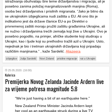
istraživanja obuhvataju šire teme državljanstva i migracija, ali je
posebno zanima položaj marginalizovanih manjina (Roma),
osoba bez državljanstva i prisilnih migranata. “Jako je bitno da
se ukrajinskim izbjeglicama nudi zaštita u EU. Ali ono što je
indikativno jest da države članice EU-a po Direktivi o
privremenoj zaštiti moraju pružiti zaštitu građanima Ukrajine, ali
ne nužno i državljanima trećih zemalja koji žive u Ukrajini. Ovo je
posebno pogodilo, na primjer, afričke studente koji studiraju u
Ukrajini, kao i ljude koji su prethodno tražili azil u Ukrajini. Usto,
nejednak je bio i tretman ukrajinskih državljana koji pripadaju
različitim manjinama.“ , kaže Sardelić.
Aljazeera
izbjeglice
Julija Sardelić
Novi Zeland
prisilne migracije
rat u Ukrajini
25.05.2020. (16:00)
Kulerica
Premijerka Novog Zelanda Jacinde Ardern live
za vrijeme potresa magnitude 5.8
"We're just having a bit of an earthquake here."
New Zealand Prime Minister Jacinda Ardern kept
her cool as an earthquake struck during a live TV