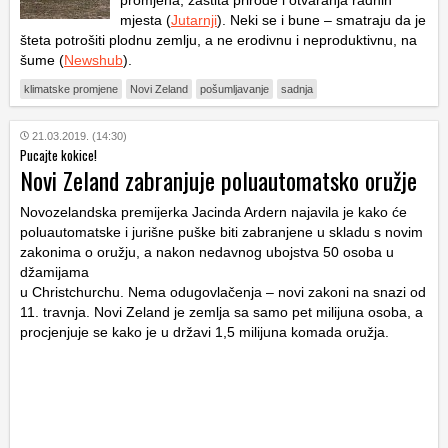
promjena, zaštita prirode i otvaranja radnih
mjesta (
Jutarnji
). Neki se i bune – smatraju da je
šteta potrošiti plodnu zemlju, a ne erodivnu i neproduktivnu, na
šume (
Newshub
).
klimatske promjene
Novi Zeland
pošumljavanje
sadnja
21.03.2019. (14:30)
Pucajte kokice!
Novi Zeland zabranjuje poluautomatsko oružje
Novozelandska premijerka Jacinda Ardern najavila je kako će
poluautomatske i jurišne puške biti zabranjene u skladu s novim
zakonima o oružju, a nakon nedavnog ubojstva 50 osoba u
džamijama
u Christchurchu. Nema odugovlačenja – novi zakoni na snazi od
11. travnja. Novi Zeland je zemlja sa samo pet milijuna osoba, a
procjenjuje se kako je u državi 1,5 milijuna komada oružja.