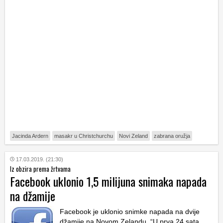
Jacinda Ardern
masakr u Christchurchu
Novi Zeland
zabrana oružja
17.03.2019. (21:30)
Iz obzira prema žrtvama
Facebook uklonio 1,5 milijuna snimaka napada
na džamije
Facebook je uklonio snimke napada na dvije
džamije na Novom Zelandu. “U prva 24 sata