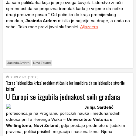
Ja sam političarka koja je prije svega čovjek. Liderstvo znači i
spremnost da se prepozna trenutak kada je vrijeme da netko
drugi preuzme posao.“ Od početka do kraja premijerskog
mandata,
Jacinda Ardern
mislila je najprije na druge, a onda na
sebe. Tako rade pravi javni službenici.
Aljazeera
Jacinda Ardern
Novi Zeland
06.09.2022. (13:00)
"Izraz 'izbjeglička kriza' problematičan je jer implicira da su izbjeglice stvorile
krizu"
U Europi se izgubila jednakost svih građana
Julija Sardelić
profesorica je na Programu političkih nauka i međunarodnih
odnosa pri Te Herenga Waka –
Univerzitetu Victoria u
Wellingtonu, Novi Zeland
, gdje predaje predmete o ljudskim
pravima, politici prisilnih migracija i nacionalizmu. Njena