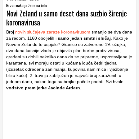
Brza reakcija žene na čelu
Novi Zeland u samo deset dana suzbio širenje
koronavirusa
Broj
novih slučajeva zaraze koronavirusom
smanjio se dva dana
za redom, 1160 oboljelih i
samo jedan smrtni slučaj
. Kako je
Novom Zelandu to uspjelo? Granice su zatvorene 19. ožujka,
dva dana kasnije vlada je objavila plan borbe protiv virusa,
građani su dobili nekoliko dana da se pripreme, uspostavljena je
karantena, svi moraju ostati u kućama iduća četiri tjedna
(izuzetak određena zanimanja, kupovina namirnica i vježbanje
blizu kuće). 2. travnja zabilježen je najveći broj zaraženih u
jednom danu, nakon toga su brojke počele padati. Svi hvale
vodstvo premijerke Jacinde Ardern
.