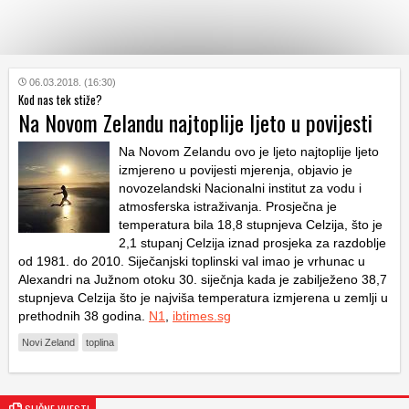
KATEGORIJE
06.03.2018. (16:30)
Kod nas tek stiže?
Na Novom Zelandu najtoplije ljeto u povijesti
HRVATSKI
WEB
Na Novom Zelandu ovo je ljeto najtoplije ljeto
izmjereno u povijesti mjerenja, objavio je
novozelandski Nacionalni institut za vodu i
atmosferska istraživanja. Prosječna je
temperatura bila 18,8 stupnjeva Celzija, što je
2,1 stupanj Celzija iznad prosjeka za razdoblje
od 1981. do 2010. Siječanjski toplinski val imao je vrhunac u
Alexandri na Južnom otoku 30. siječnja kada je zabilježeno 38,7
stupnjeva Celzija što je najviša temperatura izmjerena u zemlji u
prethodnih 38 godina.
N1
,
ibtimes.sg
Novi Zeland
toplina