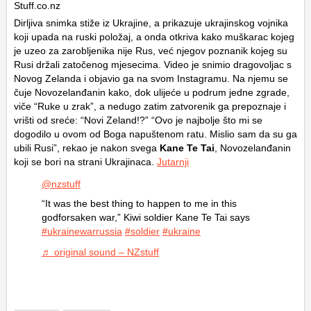
Dirljiva snimka stiže iz Ukrajine, a prikazuje ukrajinskog vojnika
koji upada na ruski položaj, a onda otkriva kako muškarac kojeg
je uzeo za zarobljenika nije Rus, već njegov poznanik kojeg su
Rusi držali zatočenog mjesecima. Video je snimio dragovoljac s
Novog Zelanda i objavio ga na svom Instagramu. Na njemu se
čuje Novozelanđanin kako, dok ulijeće u podrum jedne zgrade,
viče “Ruke u zrak”, a nedugo zatim zatvorenik ga prepoznaje i
vrišti od sreće: “Novi Zeland!?” “Ovo je najbolje što mi se
dogodilo u ovom od Boga napuštenom ratu. Mislio sam da su ga
ubili Rusi”, rekao je nakon svega
Kane Te Tai
, Novozelanđanin
koji se bori na strani Ukrajinaca.
Jutarnji
@nzstuff
“It was the best thing to happen to me in this
godforsaken war,” Kiwi soldier Kane Te Tai says
#ukrainewarrussia
#soldier
#ukraine
♬ original sound – NZstuff