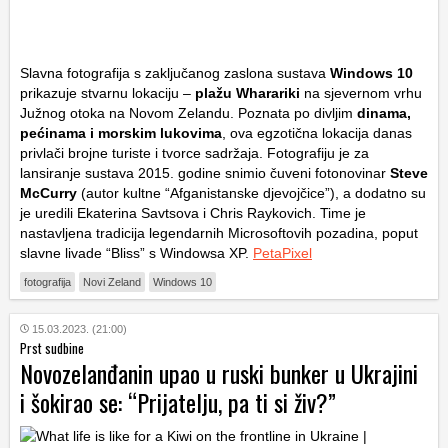
Slavna fotografija s zaključanog zaslona sustava
Windows 10
prikazuje stvarnu lokaciju –
plažu Wharariki
na sjevernom vrhu
Južnog otoka na Novom Zelandu. Poznata po divljim
dinama,
pećinama i morskim lukovima
, ova egzotična lokacija danas
privlači brojne turiste i tvorce sadržaja. Fotografiju je za
lansiranje sustava 2015. godine snimio čuveni fotonovinar
Steve
McCurry
(autor kultne “Afganistanske djevojčice”), a dodatno su
je uredili Ekaterina Savtsova i Chris Raykovich. Time je
nastavljena tradicija legendarnih Microsoftovih pozadina, poput
slavne livade “Bliss” s Windowsa XP.
PetaPixel
fotografija
Novi Zeland
Windows 10
15.03.2023. (21:00)
Prst sudbine
Novozelanđanin upao u ruski bunker u Ukrajini
i šokirao se: “Prijatelju, pa ti si živ?”