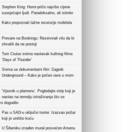
Stephen King: Horor-priče najviše cijene
suosjećajni ljudi. Paradoksalno, ali istinito
Kako prepoznati lažne recenzije mobitela
Prevare na Bookingu: Rezervirali vilu da bi
shvatili da ne postoji
Tom Cruise snima nastavak kultnog filma
‘Days of Thunder’
Snima se dokumentarni film ‘Zagreb
Underground – Kako je počeo rave u mom
‘Vjesnik u plamenu‘. Pogledajte strip koji je
nastao na temelju istraživanja što se
vo dogodilo
Pas u SAD-u uključio toster. Izazvao požar
koji je uništio kuću
U Šibeniku izrađen mural posvećen Arsenu