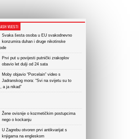
LASH VIJESTI
Svaka šesta osoba u EU svakodnevno
konzumira duhan i druge nikotinske
vode
Prvi put u povijesti putnički zrakoplov
obavio let dulji od 24 sata
Moby objavio “Porcelain” video s
Jadranskog mora: “Svi na svijetu su to
i, a ja nikad”
Žene ovisnije o kozmetičkim postupcima
nego o kockanju
U Zagrebu otvoren prvi antikvarijat s
knjigama na engleskom