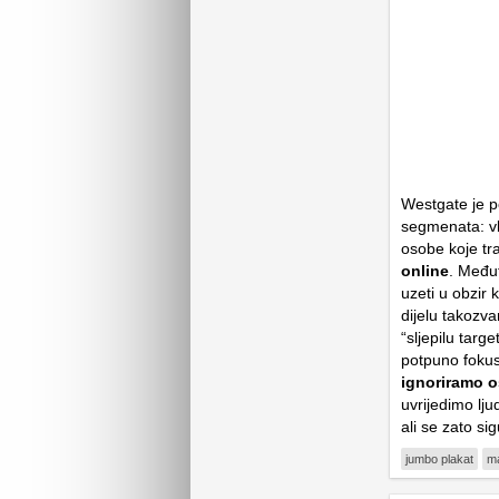
Westgate je p
segmenata: vl
osobe koje tr
online
. Među
uzeti u obzir 
dijelu takozv
“sljepilu targ
potpuno fokus
ignoriramo 
uvrijedimo lj
ali se zato s
jumbo plakat
ma