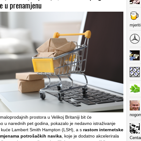
de u prenamjenu
mjerit
nogom
aloprodajnih prostora u Velikoj Britaniji bit će
o u narednih pet godina, pokazalo je nedavno istraživanje
e kuće Lambert Smith Hampton (LSH), a s
rastom internetske
omjenama potrošačkih navika
, koje je dodatno akcelerirala
Centa