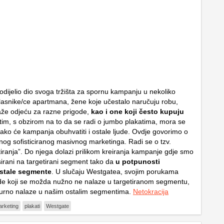
odijelio dio svoga tržišta za spornu kampanju u nekoliko
asnike/ce apartmana, žene koje učestalo naručuju robu,
aže odjeću za razne prigode,
kao i one koji često kupuju
tim, s obzirom na to da se radi o jumbo plakatima, mora se
kako će kampanja obuhvatiti i ostale ljude. Ovdje govorimo o
anog sofisticiranog masivnog marketinga. Radi se o tzv.
etiranja”. Do njega dolazi prilikom kreiranja kampanje gdje smo
irani na targetirani segment tako da
u potpunosti
ostale segmente
. U slučaju Westgatea, svojim porukama
ude koji se možda nužno ne nalaze u targetiranom segmentu,
igurno nalaze u našim ostalim segmentima.
Netokracija
rketing
plakati
Westgate