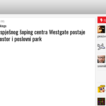
F
:00)
kinga
spješnog šoping centra Westgate postaje
ostor i poslovni park
proiz
snimil