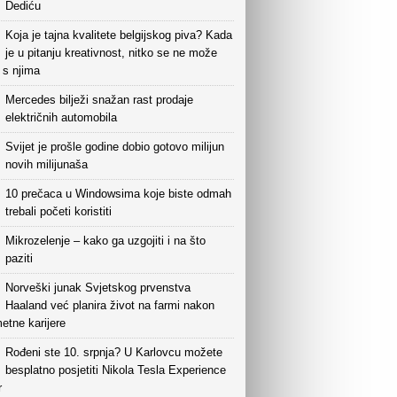
Dediću
Koja je tajna kvalitete belgijskog piva? Kada
je u pitanju kreativnost, nitko se ne može
i s njima
Mercedes bilježi snažan rast prodaje
električnih automobila
Svijet je prošle godine dobio gotovo milijun
novih milijunaša
10 prečaca u Windowsima koje biste odmah
trebali početi koristiti
Mikrozelenje – kako ga uzgojiti i na što
paziti
Norveški junak Svjetskog prvenstva
Haaland već planira život na farmi nakon
etne karijere
Rođeni ste 10. srpnja? U Karlovcu možete
besplatno posjetiti Nikola Tesla Experience
r