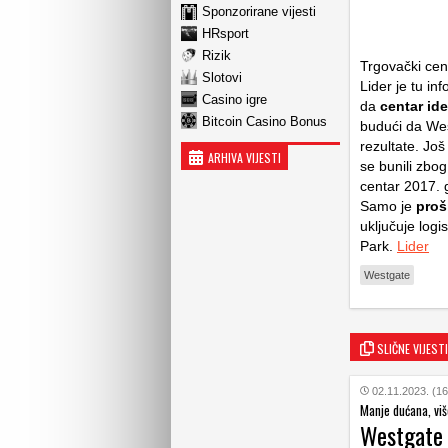
Sponzorirane vijesti
HRsport
Rizik
Trgovački cen
Slotovi
Lider je tu i
Casino igre
da
centar ide
Bitcoin Casino Bonus
budući da Wes
rezultate. Jo
ARHIVA VIJESTI
se bunili zbo
centar 2017. g
Samo je
proš
uključuje log
Park.
Lider
Westgate
SLIČNE VIJESTI
02.11.2023. (16
Manje dućana, viš
Westgate n