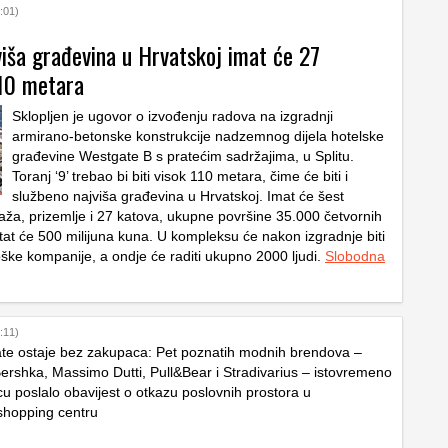
:01)
viša građevina u Hrvatskoj imat će 27
110 metara
Sklopljen je ugovor o izvođenju radova na izgradnji
armirano-betonske konstrukcije nadzemnog dijela hotelske
građevine Westgate B s pratećim sadržajima, u Splitu.
Toranj ‘9’ trebao bi biti visok 110 metara, čime će biti i
službeno najviša građevina u Hrvatskoj. Imat će šest
ža, prizemlje i 27 katova, ukupne površine 35.000 četvornih
tat će 500 milijuna kuna. U kompleksu će nakon izgradnje biti
oške kompanije, a ondje će raditi ukupno 2000 ljudi.
Slobodna
:11)
te ostaje bez zakupaca: Pet poznatih modnih brendova –
ershka, Massimo Dutti, Pull&Bear i Stradivarius – istovremeno
u poslalo obavijest o otkazu poslovnih prostora u
shopping centru