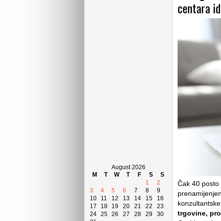
centara i
August 2026
M
T
W
T
F
S
S
1
2
Čak 40 posto m
3
4
5
6
7
8
9
prenamijenjen
10
11
12
13
14
15
16
konzultantsk
17
18
19
20
21
22
23
trgovine, pr
24
25
26
27
28
29
30