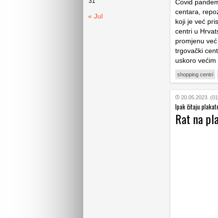
31
Covid pandemi
centara, repoz
« Jul
koji je već pri
centri u Hrvat
promjenu već 
trgovački cent
uskoro većim 
shopping centri
20.05.2023. (01
Ipak čitaju plakat
Rat na pla