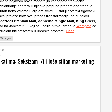
ja te pojavom novih modernijih koncepata trgovačkih
icioniranje centara ili njihova potpuna prenamjena trend je
sutan neko vrijeme u cijelom svijetu. I stariji hrvatski trgovački
skoj prolaze kroz ovaj proces transformacije, pa su takvu
doživjeli
Branimir Mall, odnosno Mingle Mall, King Cross,
ar na Jankomiru u koji se uselila tvrtka Rimac, a
Westgate
će
dijelom biti pretvoren u uredske prostore.
Lider
Westgate
:00)
e
katima: Seksizam i/ili loše ciljan marketing