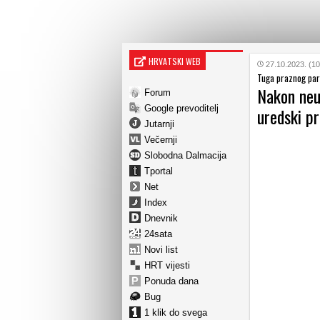
HRVATSKI WEB
27.10.2023. (10
Tuga praznog par
Nakon neu
Forum
Google prevoditelj
uredski pr
Jutarnji
Večernji
Slobodna Dalmacija
Tportal
Net
Index
Dnevnik
24sata
Novi list
HRT vijesti
Ponuda dana
Bug
1 klik do svega