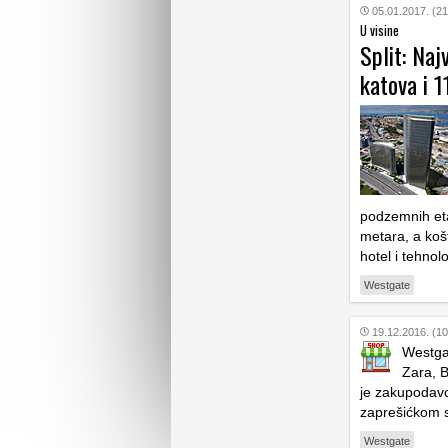
05.01.2017. (21
U visine
Split: Naj
katova i 
podzemnih eta
metara, a koš
hotel i tehnol
Westgate
19.12.2016. (10
Westga
Zara, B
je zakupodavc
zaprešićkom 
Westgate