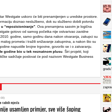
tar Westgate uskoro će biti prenamijenjen u uredske prostore.
nformaciju doznao neslužbeno, dok su službeno dobili potvrdu
 u “repozicioniranje”
. Ova prenamjena sasvim je logična
tgate gotovo od samog početka nije ostvarivao zavidne
š 2010. godine, samo godinu dana nakon otvaranja, zakupci su
g malog prometa i tražili snižavanje zakupnina, a nakon što su
odine napustile brojne trgovine, govorilo se i o zatvaranju.
le godine bio u tek neznatnom plusu
. Širi projekt, koji
ističke sadržaje poslovat će pod nazivom Westgate Business
gradu’
zapra
:00)
e radnih mjesta
ije usamljen primjer, sve više šoping