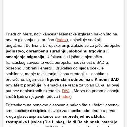
Friedrich Merz, novi kancelar Njemačke izglasan nakon što na
prvom glasanju nije prošao (
Index
), najavljuje snažniji
angažman Berlina u Europskoj uniji. Zalaže se za jače europsko
jedinstvo, obrambenu suradnju, slobodnu trgovinu i
smanjenje migracija
. U fokusu su i jačanje njemačko-
francuskog saveza te veća europska neovisnost o SAD-u,
posebno u obrani i energiji. Bruxelles od njega očekuje
stabilnost, manje taktiziranja i jasnu strategiju – osobito u
proračunu, sigurnosti i
trgovinskim odnosima s Kinom i SAD-
om. Merz poručuje
: Njemačka se vraća za volan EU-a, ali ovaj
put bez neplaniranih skretanja.
DW
… Merza na prvom glasanju
srušili ljudi iz njegovih redova (
Index
)
Pristankom na ponovno glasovanje nakon što su šefovi crveno-
crne koalicije disciplinirali svoje zastupnike odmetnute u prvom
krugu glasovanja za kancelara,
supredsjednica kluba
zastupnika Ljevice (Die Linke), Heidi Reichinnek
, barem je