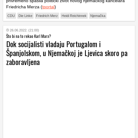
privremeno spasila politički život novog njemačkog kancelara
Friedricha Merza (
tportal
)
CDU
Die Linke
Friedrich Merz
Heidi Reichinnek
Njemačka
26.06.2022. (21:00)
Što bi na to rekao Karl Marx?
Dok socijalisti vladaju Portugalom i
Španjolskom, u Njemačkoj je Ljevica skoro pa
zaboravljena