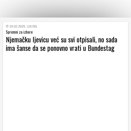
KATEGORIJE
19.02.2025. (16:00)
Spremni za izbore
Njemačku ljevicu već su svi otpisali, no sada
HRVATSKI
ima šanse da se ponovno vrati u Bundestag
WEB