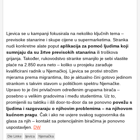
Ljevica se u kampanji fokusirala na nekoliko ključnih tema –
previsoke stanarine i skupe cijene u supermarketima. Stranka
nudi konkretne alate poput
aplikacija za pomoć ljudima koji
sumnjaju da su žrtve previsokih stanarina
ili troškova
grijanja. Također, rukovodstvo stranke smanjilo je sebi vlastite
plaće na 2.850 eura neto – koliko u prosjeku zarađuje
kvalificirani radnik u Njemačkoj. Ljevica se protivi strožim
mjerama prema migrantima, što je aktualno čini gotovo jedinom
strankom s takvim stavom u političkom spektru Njemačke.
Upravo to je čini privlačnom određenim grupama birača –
posebno u velikim gradovima i među studentima. Uz to,
promijenili su taktiku i išli door-to-door da se ponovno
povežu s
ljudima i razgovaraju o njihovim problemima – na njihovom
kućnom pragu
. Čak i ako ne uvjere svakog sugovornika da
glasa za njih – kontakt sa potencijalnim biračima je ponovno
uspostavljen.
DW
Die Linke
ljevica
Njemačka