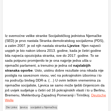
Iz svemoćne velike stranke Socijalističkog jednistva Njemačke
(SED) je prvo nastala Stranka demokratskog socijalizma (PDS),
a zatim 2007. je od njih nastala stranka
Ljevice
. Njen najveći
uspjeh je bio nakon izbora 2013. godine, kada je četiri godine
bila najveća opozicijska stranka, sve do 2017. godine. To se
sada potpuno promijenilo te je ona najprije jedva ušla u
njemački parlament, a trenutno je jedna od
najslabijih
stranaka oporbe
. Usto, uistinu dobre rezultate ona nikada nije
postigla na saveznom nivou, već na pokrajinskim izborima i to
na području bivšeg DDR-a. (…) U ovim teškim vremenima za
njemačke socijaliste, Ljevica se samo može tješiti činjenicom da
još uvijek sudjeluje u četiri od 16 pokrajinskih vlasti i to u Berlinu,
Bremenu, Meklenburg-Zapadnoj Pomeraniji i Tirinškoj.
Deutsche
Welle
Die Linke
ljevica
socijalisti u Njemačkoj